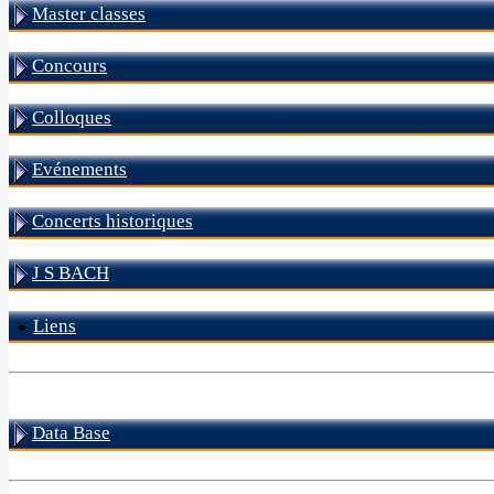
Master classes
Concours
Colloques
Evénements
Concerts historiques
J S BACH
Liens
Data Base