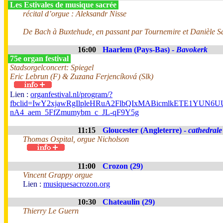
Les Estivales de musique sacrée
récital d’orgue : Aleksandr Nisse
De Bach à Buxtehude, en passant par Tournemire et Danièle Sa
16:00
Haarlem (Pays-Bas) -
Bavokerk
75e organ festival
Stadsorgelconcert: Spiegel
Eric Lebrun (F) & Zuzana Ferjencíková (Slk)
Lien :
organfestival.nl/program/?
fbclid=IwY2xjawRgIlpleHRuA2FlbQIxMABicmlkETE1YUN
nA4_aem_5FfZmumybm_c_JL-qF9Y5g
11:15
Gloucester (Angleterre) -
cathedrale
Thomas Ospital, orgue Nicholson
11:00
Crozon (29)
Vincent Grappy orgue
Lien :
musiquesacrozon.org
10:30
Chateaulin (29)
Thierry Le Guern