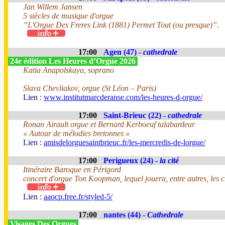
Jan Willem Jansen
5 siècles de musique d'orgue
”L'Orgue Des Freres Link (1881) Permet Tout (ou presque)”.
17:00
Agen (47) -
cathedrale
24e édition Les Heures d’Orgue 2026
Katia Anapolskaya, soprano
Slava Chevliakov, orgue (St Léon – Paris)
Lien :
www.institutmarcderanse.com/les-heures-d-orgue/
17:00
Saint-Brieuc (22) -
cathedrale
Ronan Airault orgue et Bernard Kerboeuf talabardeur
« Autour de mélodies bretonnes »
Lien :
amisdelorguesaintbrieuc.fr/les-mercredis-de-lorgue/
17:00
Perigueux (24) -
la cité
Itinéraire Baroque en Périgord
concert d'orgue Ton Koopman, lequel jouera, entre autres, les
Lien :
aaocp.free.fr/styled-5/
17:00
nantes (44) -
Cathedrale
Visages Des Orgues