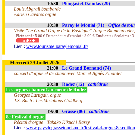
10:30
Plougastel-Daoulas (29)
Louis Abgrall bombarde
Adrien Cavarec orgue
10:30
Paray-le-Monial (71) -
Office de tou
Visite ”Le Grand Orgue de la Basilique” (orgue Blumenreoder
- Plein tarif : 5.00 € Demandeurs d'emploi : 3.00 € Etudiants / Scolaires : 3
Lien :
www.tourisme-paraylemonial.fr/
Mercredi 29 Juillet 2026
21:00
Le Grand Bornand (74)
concert d'orgue et de chant avec Marc et Agnès Pinardel
20:30
Rodez (12) -
cathédrale
Les orgues chantent au coeur de Rodez
Georges Lartigau, orgue
J.S. Bach : Les Variations Goldberg
19:00
Grasse (06) -
cathédrale
8e Festival d'orgue
Récital d’orgue - Takako Kikuchi-Basey
Lien :
www.paysdegrassetourisme.fr/festival-d-orgue-8e-editio