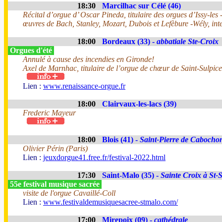
18:30
Marcilhac sur Célé (46)
Récital d’orgue d’ Oscar Pineda, titulaire des orgues d’Issy-le
œuvres de Bach, Stanley, Mozart, Dubois et Lefèbure -Wély, inte
18:00
Bordeaux (33) -
abbatiale Ste-Croix
Orgues d'été
Annulé à cause des incendies en Gironde!
Axel de Marnhac, titulaire de l’orgue de chœur de Saint-Sulpice
Lien :
www.renaissance-orgue.fr
18:00
Clairvaux-les-lacs (39)
Frederic Mayeur
18:00
Blois (41) -
Saint-Pierre de Cabocho
Olivier Périn (Paris)
Lien :
jeuxdorgue41.free.fr/festival-2022.html
17:30
Saint-Malo (35) -
Sainte Croix à St-
55e festival musique sacrée
visite de l'orgue Cavaillé-Coll
Lien :
www.festivaldemusiquesacree-stmalo.com/
17:00
Mirepoix (09) -
cathédrale