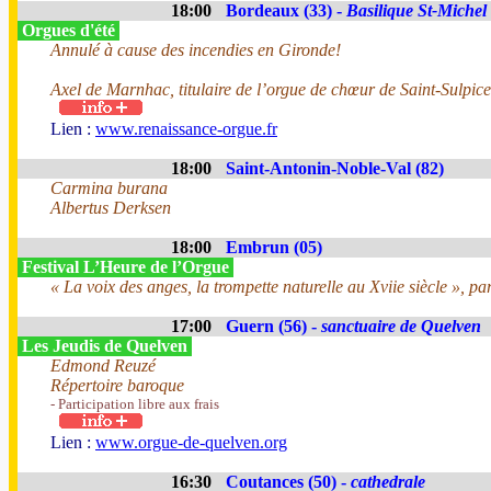
18:00
Bordeaux (33) -
Basilique St-Michel
Orgues d'été
Annulé à cause des incendies en Gironde!
Axel de Marnhac, titulaire de l’orgue de chœur de Saint-Sulpice
Lien :
www.renaissance-orgue.fr
18:00
Saint-Antonin-Noble-Val (82)
Carmina burana
Albertus Derksen
18:00
Embrun (05)
Festival L’Heure de l’Orgue
« La voix des anges, la trompette naturelle au Xviie siècle », pa
17:00
Guern (56) -
sanctuaire de Quelven
Les Jeudis de Quelven
Edmond Reuzé
Répertoire baroque
- Participation libre aux frais
Lien :
www.orgue-de-quelven.org
16:30
Coutances (50) -
cathedrale