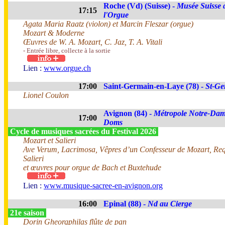
Roche (Vd) (Suisse) -
Musée Suisse 
17:15
l'Orgue
Agata Maria Raatz (violon) et Marcin Fleszar (orgue)
Mozart & Moderne
Œuvres de W. A. Mozart, C. Jaz, T. A. Vitali
- Entrée libre, collecte à la sortie
Lien :
www.orgue.ch
17:00
Saint-Germain-en-Laye (78) -
St-Ge
Lionel Coulon
Avignon (84) -
Métropole Notre-Dam
17:00
Doms
Cycle de musiques sacrées du Festival 2026
Mozart et Salieri
Ave Verum, Lacrimosa, Vêpres d’un Confesseur de Mozart, Re
Salieri
et œuvres pour orgue de Bach et Buxtehude
Lien :
www.musique-sacree-en-avignon.org
16:00
Epinal (88) -
Nd au Cierge
21e saison
Dorin Gheorgphilas flûte de pan