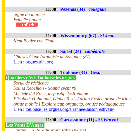
11:00
Pezenas (34) -
collegiale
orgue du marché
Isabelle Lange
11:00
Wissembourg (67) -
St-Jean
Kent Pegler von Thun
11:00
Sarlat (24) -
cathédrale
Charles Cane (organiste de Solignac (87)
Lien :
orguesarlat.org
11:00
Toulouse (31) -
Gesu
Quartiers d’été Toulouse les orgues
Sortie de résidence
Sound Rebellion • Sound event #9
Michele del Prete, dispositif électronique
Elisabeth Hubmann, Giulio Tosti, Adrian Foster, orgue de trib
orgue mobile l’Explorateur, organetto, orgues pédagogiques
Lien :
toulouse-les-orgues.org/a-lannee/saison-estivale/
11:00
Carcassonne (11) -
St-Vincent
Les Vents D'Anges
Jardins Du Paradis Marc Fitze (Berne).