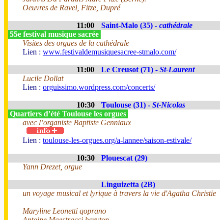
Oeuvres de Ravel, Fitze, Dupré
11:00
Saint-Malo (35) -
cathédrale
55e festival musique sacrée
Visites des orgues de la cathédrale
Lien :
www.festivaldemusiquesacree-stmalo.com/
11:00
Le Creusot (71) -
St-Laurent
Lucile Dollat
Lien :
orguissimo.wordpress.com/concerts/
10:30
Toulouse (31) -
St-Nicolas
Quartiers d’été Toulouse les orgues
avec l’organiste Baptiste Genniaux
Lien :
toulouse-les-orgues.org/a-lannee/saison-estivale/
10:30
Plouescat (29)
Yann Drezet, orgue
Linguizetta (2B)
un voyage musical et lyrique à travers la vie d'Agatha Christie
Maryline Leonetti qoprano
Antoine Maestracci baryton