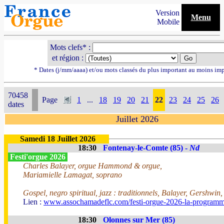
Version
Menu
Mobile
Mots clefs* :
et région :
* Dates (j/mm/aaaa) et/ou mots classés du plus important au moins im
70458
Page
1
...
18
19
20
21
22
23
24
25
26
dates
Juillet 2026
Samedi 18 Juillet 2026
18:30
Fontenay-le-Comte (85) -
Nd
Festi'orgue 2026
Charles Balayer, orgue Hammond & orgue,
Mariamielle Lamagat, soprano
Gospel, negro spiritual, jazz : traditionnels, Balayer, Gershwin
Lien :
www.assochamadeflc.com/festi-orgue-2026-la-programm
18:30
Olonnes sur Mer (85)