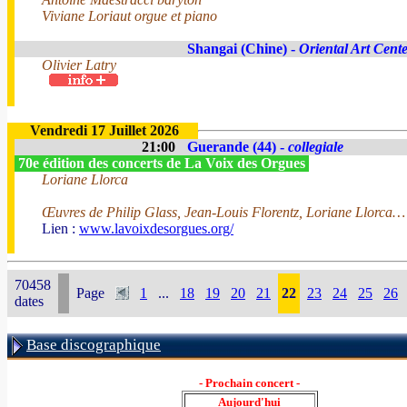
Viviane Loriaut orgue et piano
Shangai (Chine) -
Oriental Art Cent
Olivier Latry
Vendredi 17 Juillet 2026
21:00
Guerande (44) -
collegiale
70e édition des concerts de La Voix des Orgues
Loriane Llorca
Œuvres de Philip Glass, Jean-Louis Florentz, Loriane Llorca…
Lien :
www.lavoixdesorgues.org/
70458
Page
1
...
18
19
20
21
22
23
24
25
26
dates
Base discographique
- Prochain concert -
Aujourd'hui