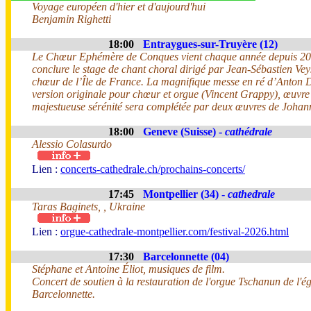
Voyage européen d'hier et d'aujourd'hui
Benjamin Righetti
18:00
Entraygues-sur-Truyère (12)
Le Chœur Ephémère de Conques vient chaque année depuis 2
conclure le stage de chant choral dirigé par Jean-Sébastien Vey
chœur de l’Île de France. La magnifique messe en ré d’Anton 
version originale pour chœur et orgue (Vincent Grappy), œuvre
majestueuse sérénité sera complétée par deux œuvres de Joha
18:00
Geneve (Suisse) -
cathédrale
Alessio Colasurdo
Lien :
concerts-cathedrale.ch/prochains-concerts/
17:45
Montpellier (34) -
cathedrale
Taras Baginets, , Ukraine
Lien :
orgue-cathedrale-montpellier.com/festival-2026.html
17:30
Barcelonnette (04)
Stéphane et Antoine Éliot, musiques de film.
Concert de soutien à la restauration de l'orgue Tschanun de l'ég
Barcelonnette.