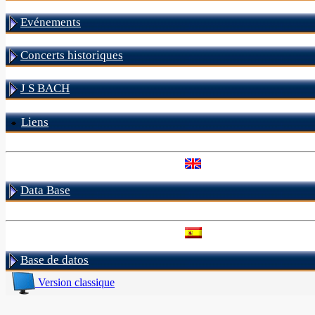
Evénements
Concerts historiques
J S BACH
Liens
Data Base
Base de datos
Version classique