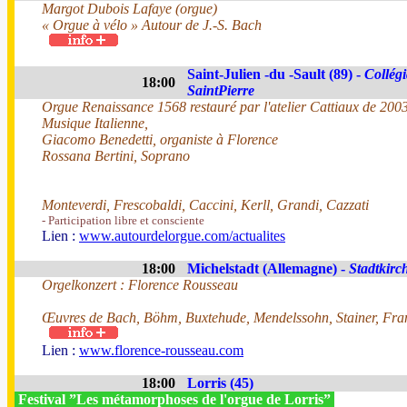
Margot Dubois Lafaye (orgue)
« Orgue à vélo » Autour de J.-S. Bach
Saint-Julien -du -Sault (89) -
Collégi
18:00
SaintPierre
Orgue Renaissance 1568 restauré par l'atelier Cattiaux de 200
Musique Italienne,
Giacomo Benedetti, organiste à Florence
Rossana Bertini, Soprano
Monteverdi, Frescobaldi, Caccini, Kerll, Grandi, Cazzati
- Participation libre et consciente
Lien :
www.autourdelorgue.com/actualites
18:00
Michelstadt (Allemagne) -
Stadtkirc
Orgelkonzert : Florence Rousseau
Œuvres de Bach, Böhm, Buxtehude, Mendelssohn, Stainer, Fra
Lien :
www.florence-rousseau.com
18:00
Lorris (45)
Festival ”Les métamorphoses de l'orgue de Lorris”