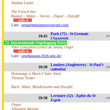
Nathan Laube
The French line
Bonnet – Widor – Vierne – Dupré – Duruflé
Lien :
orgueetmusiqueavouvant.com/
Paris (75) -
St-Germain
18:45
(15
l'Auxerrois
72. Internationale Orgeltagung Paris
Vitor Gonçalves Lemes de Sousa, Orgel
Lien :
orgeltagung-2026.gdo.de/
Londres (Angleterre) -
St-Paul's
18:30
(15
cathedral
Hommage à Marie-Claire Alain
Thomas Trotter
Bach, Widor, Mendelssohn and Duruflé.
Lectoure (32) -
Eglise du St-
18:30
(15
Esprit
Orgue
Sébastien Maigne