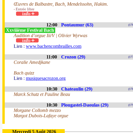
Œuvres de Balbastre, Bach, Mendelssohn, Hakim.
- Entrée libre
12:00
Pontaumur (63)
(17
Xxviiième Festival Bach
Audition d’orgue Iii/V | Olivier Wyrwas
Lien :
www.bachencombrailles.com
11:00
Crozon (29)
(17
Coralie Amedjkane
Bach quizz
Lien :
musiquesacrozon.org
10:30
Chateaulin (29)
(17
Marck Schutz et Pauline Beau
10:30
Plougastel-Daoulas (29)
(17
Morgane Collomb mezzo
Margot Dubois-Lafaye orgue
Mercredi 5 Août 2026