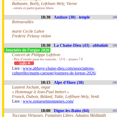
Balbastre, Boëly, Lefebure-Wely, Vierne
- entrée et participation libres
18:30
Anduze (30) -
temple
(16
Retrouvailles
marie Cecile Lahor
Frederic Pelassy violon
18:30
La Chaise-Dieu (43) -
abbatiale
(16
Journées de l’orgue 2026
Concert de Philippe Lefebvre
- Prix d’entrée pour les concerts : 15 € – jeunes 7 €
Lien :
www.abbaye-chaise-dieu.com/associations-
culturelles/marin-carouge/journees-de-lorgue-2026/
18:15
Alpe d'Huez (38)
(16
Laurent Jochum, orgue
« Hommage à Jean-Paul Imbert »
Franck, Dubois, Bédard, Takle, Lefébure-Wely, Verdi
Lien :
www.orguesetmontagnes.com/
18:00
Digne-les-Bains (04)
(16
Toccatas Virtuoses, Fantaisies Libres, Adagios Méditatifs