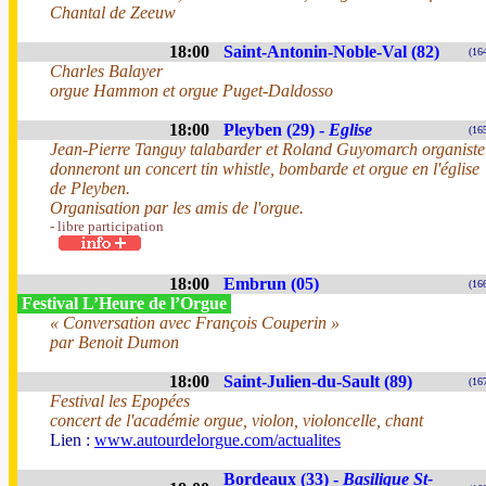
Chantal de Zeeuw
18:00
Saint-Antonin-Noble-Val (82)
(16
Charles Balayer
orgue Hammon et orgue Puget-Daldosso
18:00
Pleyben (29) -
Eglise
(16
Jean-Pierre Tanguy talabarder et Roland Guyomarch organiste
donneront un concert tin whistle, bombarde et orgue en l'église
de Pleyben.
Organisation par les amis de l'orgue.
- libre participation
18:00
Embrun (05)
(16
Festival L’Heure de l’Orgue
« Conversation avec François Couperin »
par Benoit Dumon
18:00
Saint-Julien-du-Sault (89)
(16
Festival les Epopées
concert de l'académie orgue, violon, violoncelle, chant
Lien :
www.autourdelorgue.com/actualites
Bordeaux (33) -
Basilique St-