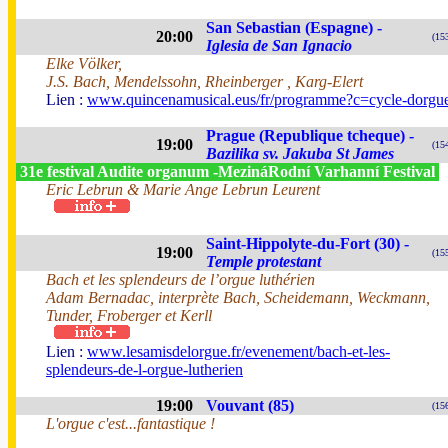
San Sebastian (Espagne) -
20:00
(15
Iglesia de San Ignacio
Elke Völker,
J.S. Bach, Mendelssohn, Rheinberger , Karg-Elert
Lien :
www.quincenamusical.eus/fr/programme?c=cycle-dorgu
Prague (Republique tcheque) -
19:00
(15
Bazilika sv. Jakuba St James
31e festival Audite organum -MezináRodní Varhanní Festival
Eric Lebrun & Marie Ange Lebrun Leurent
Saint-Hippolyte-du-Fort (30) -
19:00
(15
Temple protestant
Bach et les splendeurs de l’orgue luthérien
Adam Bernadac, interprète Bach, Scheidemann, Weckmann,
Tunder, Froberger et Kerll
Lien :
www.lesamisdelorgue.fr/evenement/bach-et-les-
splendeurs-de-l-orgue-lutherien
19:00
Vouvant (85)
(15
L'orgue c'est...fantastique !