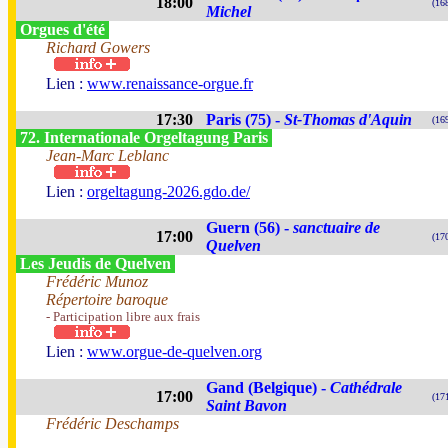
18:00
(16
Michel
Orgues d'été
Richard Gowers
Lien :
www.renaissance-orgue.fr
17:30
Paris (75) -
St-Thomas d'Aquin
(16
72. Internationale Orgeltagung Paris
Jean-Marc Leblanc
Lien :
orgeltagung-2026.gdo.de/
Guern (56) -
sanctuaire de
17:00
(17
Quelven
Les Jeudis de Quelven
Frédéric Munoz
Répertoire baroque
- Participation libre aux frais
Lien :
www.orgue-de-quelven.org
Gand (Belgique) -
Cathédrale
17:00
(17
Saint Bavon
Frédéric Deschamps