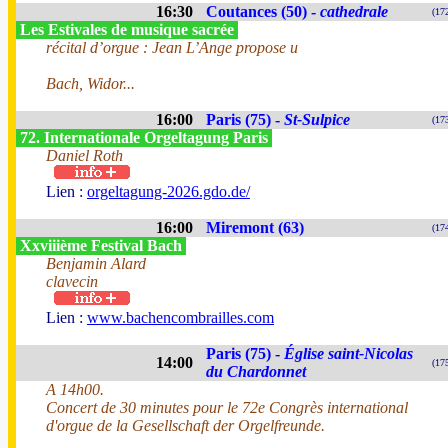
16:30
Coutances (50) -
cathedrale
(17
Les Estivales de musique sacrée
récital d’orgue : Jean L’Ange propose u
Bach, Widor...
16:00
Paris (75) -
St-Sulpice
(17
72. Internationale Orgeltagung Paris
Daniel Roth
Lien :
orgeltagung-2026.gdo.de/
16:00
Miremont (63)
(17
Xxviiième Festival Bach
Benjamin Alard
clavecin
Lien :
www.bachencombrailles.com
Paris (75) -
Église saint-Nicolas
14:00
(17
du Chardonnet
A 14h00.
Concert de 30 minutes pour le 72e Congrès international
d'orgue de la Gesellschaft der Orgelfreunde.