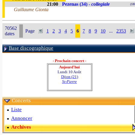
21:00
Pezenas (34) -
collegiale
(18
Guillaume Gionta
70562
Page
1
2
3
4
5
6
7
8
9
10
...
2353
dates
Base discographique
- Prochain concert -
Aujourd'hui
Lundi 10 Août
Dijon (21)
St-Pierre
Concerts
Liste
Annoncer
Archives