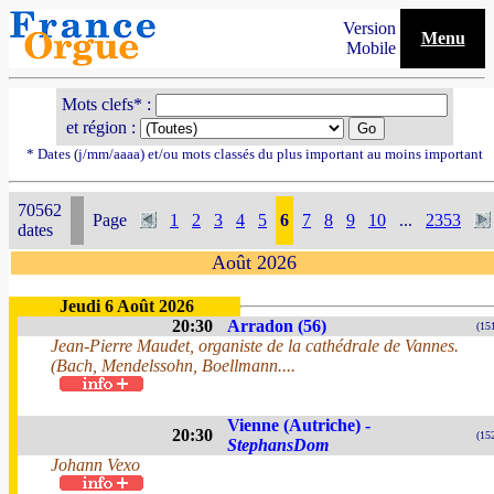
Version
Menu
Mobile
Mots clefs* :
et région :
* Dates (j/mm/aaaa) et/ou mots classés du plus important au moins important
70562
Page
1
2
3
4
5
6
7
8
9
10
...
2353
dates
Août 2026
Jeudi 6 Août 2026
20:30
Arradon (56)
(15
Jean-Pierre Maudet, organiste de la cathédrale de Vannes.
(Bach, Mendelssohn, Boellmann....
Vienne (Autriche) -
20:30
(15
StephansDom
Johann Vexo