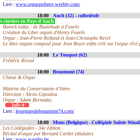
Lien :
www.orguepoligny.weebly.com/
18:00
Auch (32) -
cathedrale
s claviers en Pays d'Auch
Barock today : de Buxtehude à Fourès
Création du Liber organi d'Henry Fourès
Orgue : Jean-Pierre Rolland et Jean-Christophe Revel
Le liber organi composé pour Jean Boyer enfin créé sur l'orgue rêvé 
18:00
Le Touquet (62)
Frédéric Rivoal
18:00
Beaumont (74)
Chœur & Orgue
Maitrise du Conservatoire d’Istres
Direction : Alexis Gipoulou
Orgue : Adam Bernadac.
Lien :
lesorguesdebeaumont74.com/
18:00
Mons (Belgique) -
Collégiale Sainte-Waud
Les Collégiades - 34e édition
Récital d'orgue par Bernard Carlier (titulaire)
Lien :
www.waudru.be