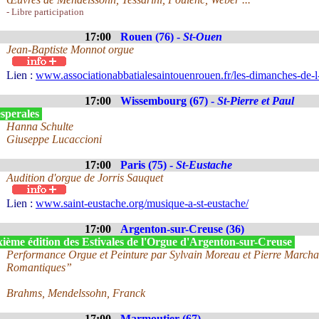
- Libre participation
17:00
Rouen (76) -
St-Ouen
Jean-Baptiste Monnot orgue
Lien :
www.associationabbatialesaintouenrouen.fr/les-dimanches-de-l
17:00
Wissembourg (67) -
St-Pierre et Paul
sperales
Hanna Schulte
Giuseppe Lucaccioni
17:00
Paris (75) -
St-Eustache
Audition d'orgue de Jorris Sauquet
Lien :
www.saint-eustache.org/musique-a-st-eustache/
17:00
Argenton-sur-Creuse (36)
xième édition des Estivales de l'Orgue d'Argenton-sur-Creuse
Performance Orgue et Peinture par Sylvain Moreau et Pierre Marcha
Romantiques”
Brahms, Mendelssohn, Franck
17:00
Marmoutier (67)