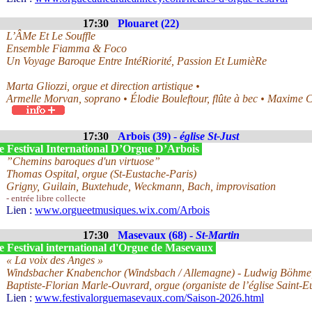
17:30
Plouaret (22)
L’ÂMe Et Le Souffle
Ensemble Fiamma & Foco
Un Voyage Baroque Entre IntéRiorité, Passion Et LumièRe
Marta Gliozzi, orgue et direction artistique •
Armelle Morvan, soprano • Élodie Bouleftour, flûte à bec • Maxime 
17:30
Arbois (39) -
église St-Just
e Festival International D’Orgue D’Arbois
”Chemins baroques d'un virtuose”
Thomas Ospital, orgue (St-Eustache-Paris)
Grigny, Guilain, Buxtehude, Weckmann, Bach, improvisation
- entrée libre collecte
Lien :
www.orgueetmusiques.wix.com/Arbois
17:30
Masevaux (68) -
St-Martin
e Festival international d'Orgue de Masevaux
« La voix des Anges »
Windsbacher Knabenchor (Windsbach / Allemagne) - Ludwig Böhme, 
Baptiste-Florian Marle-Ouvrard, orgue (organiste de l’église Saint-Eu
Lien :
www.festivalorguemasevaux.com/Saison-2026.html