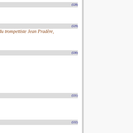
(528)
(529)
 trompettiste Jean Pradère,
(530)
(531)
(532)