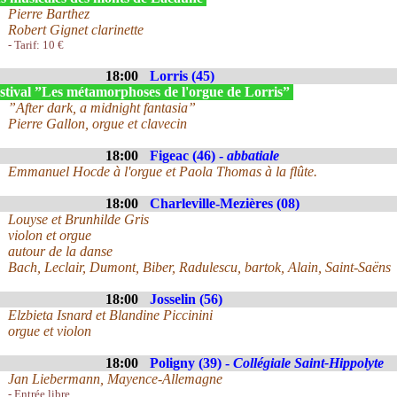
Pierre Barthez
Robert Gignet clarinette
- Tarif: 10 €
18:00
Lorris (45)
stival ”Les métamorphoses de l'orgue de Lorris”
”After dark, a midnight fantasia”
Pierre Gallon, orgue et clavecin
18:00
Figeac (46) -
abbatiale
Emmanuel Hocde à l'orgue et Paola Thomas à la flûte.
18:00
Charleville-Mezières (08)
Louyse et Brunhilde Gris
violon et orgue
autour de la danse
Bach, Leclair, Dumont, Biber, Radulescu, bartok, Alain, Saint-Saëns
18:00
Josselin (56)
Elzbieta Isnard et Blandine Piccinini
orgue et violon
18:00
Poligny (39) -
Collégiale Saint-Hippolyte
Jan Liebermann, Mayence-Allemagne
- Entrée libre