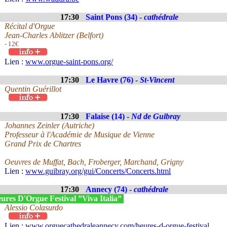
17:30
Saint Pons (34) -
cathédrale
Récital d'Orgue
Jean-Charles Ablitzer (Belfort)
- 12€
Lien :
www.orgue-saint-pons.org/
17:30
Le Havre (76) -
St-Vincent
Quentin Guérillot
17:30
Falaise (14) -
Nd de Guibray
Johannes Zeinler (Autriche)
Professeur à l'Académie de Musique de Vienne
Grand Prix de Chartres
Oeuvres de Muffat, Bach, Froberger, Marchand, Grigny
Lien :
www.guibray.org/gui/Concerts/Concerts.html
17:30
Annecy (74) -
cathédrale
ures D'Orgue Festival ”Viva Italia”
Alessio Colasurdo
Lien :
www.orguecathedraleannecy.com/heures-d-orgue-festival