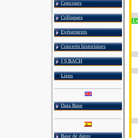
Concours
Colloques
Le
Evénements
Concerts historiques
J S BACH
Liens
Data Base
Base de datos