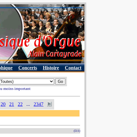
phique
Concerts
Histoire
Contact
 au moins important
20
21
22
...
2347
(511)