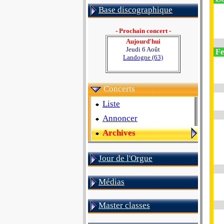
Base discographique
- Prochain concert -
Aujourd'hui
Jeudi 6 Août
Fe
Landogne (63)
Concerts
Liste
Annoncer
Archives
Jour de l'Orgue
Médias
Master classes