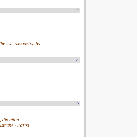
(525)
Chevrot, sacqueboute.
(526)
(527)
direction
stache / Paris)