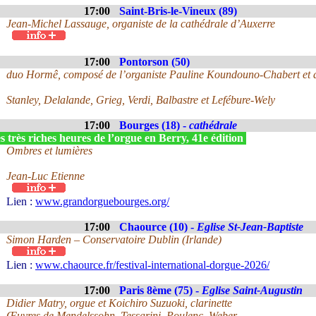
17:00
Saint-Bris-le-Vineux (89)
Jean-Michel Lassauge, organiste de la cathédrale d’Auxerre
17:00
Pontorson (50)
duo Hormê, composé de l’organiste Pauline Koundouno-Chabert et du
Stanley, Delalande, Grieg, Verdi, Balbastre et Lefébure-Wely
17:00
Bourges (18) -
cathédrale
 très riches heures de l’orgue en Berry, 41e édition
Ombres et lumières
Jean-Luc Etienne
Lien :
www.grandorguebourges.org/
17:00
Chaource (10) -
Eglise St-Jean-Baptiste
Simon Harden – Conservatoire Dublin (Irlande)
Lien :
www.chaource.fr/festival-international-dorgue-2026/
17:00
Paris 8ème (75) -
Eglise Saint-Augustin
Didier Matry, orgue et Koichiro Suzuoki, clarinette
Œuvres de Mendelssohn, Tessarini, Poulenc, Weber ...