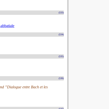
(533)
-abbatiale
(534)
(535)
(536)
nd ”Dialogue entre Bach et les
(537)