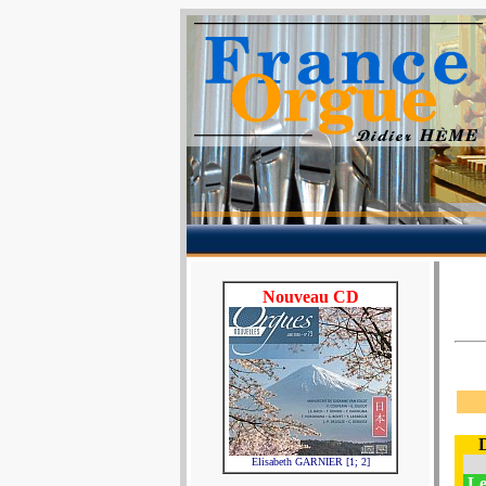
Nouveau CD
Elisabeth GARNIER [1; 2]
Le