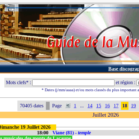
Base discogra
Mots clefs* :
et région :
* Dates (j/mm/aaaa) et/ou mots classés du plus important
70405 dates
Page
1
...
14
15
16
17
18
19
Juillet 2026
Dimanche 19 Juillet 2026
18:00
Viane (81) -
temple
s musicales des monts de Lacaune