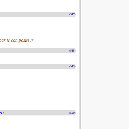
(517)
par le compositeur
(518)
(519)
ru
(520)