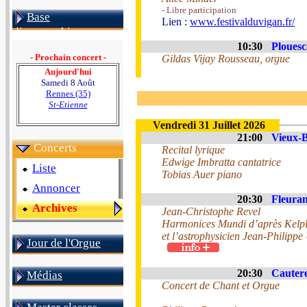
- Libre participation
Base
Lien :
www.festivalduvigan.fr/
discographique
10:30
Plouesc
- Prochain concert -
Gildas Vijay Rousseau, orgue
Aujourd'hui
Samedi 8 Août
Rennes (35)
St-Etienne
Vendredi 31 Juillet 2026
21:00
Vieux-B
Concerts
Recital lyrique
Edwige Imbratta cantatrice
Liste
Tobias Auer piano
Annoncer
20:30
Fleuran
Archives
Jean-Christophe Revel
Harmonices Mundi d’après Kelp
et l’astrophysicien Jean-Philippe
Jour de l'Orgue
20:30
Cautere
Médias
Concert de Chant et Orgue