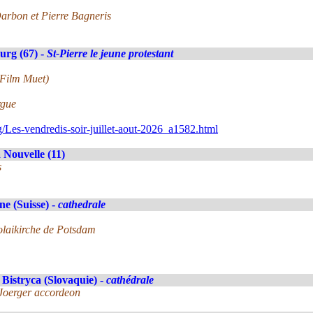
arbon et Pierre Bagneris
urg (67) -
St-Pierre le jeune protestant
 Film Muet)
rgue
/Les-vendredis-soir-juillet-aout-2026_a1582.html
 Nouvelle (11)
s
e (Suisse) -
cathedrale
olaikirche de Potsdam
Bistryca (Slovaquie) -
cathédrale
Joerger accordeon