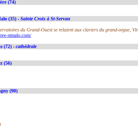
ère (74)
alo (35) -
Sainte Croix à St-Servan
nservatoires du Grand-Ouest se relaient aux claviers du grand-orgue, V
ree-stmalo.com/
 (72) -
cathédrale
z (56)
gny (90)
n