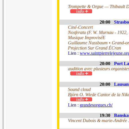
Trompette & Orgue — Thibault D
20:00
Strasbo
Ciné-Concert
Nosferatu (F. W. Murnau - 1922,
Musique ImproviséE
Guillaume Nussbaum • Grand-o
Projection Sur Grand ÉCran
Lien :
www.saintpierrelejeune.org
20:00
Port La
audition avec plusieurs organiste
20:00
Lausann
Sound cloud
Björn O. Wiede Cantor de la Nik
Lien :
grandesorgues.ch/
19:30
Banska 
Vincent Dubois & marie-Andrée 