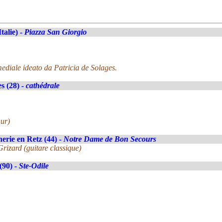
Italie) -
Piazza San Giorgio
ediale ideato da Patricia de Solages.
s (28) -
cathédrale
ur)
erie en Retz (44) -
Notre Dame de Bon Secours
rizard (guitare classique)
(90) -
Ste-Odile