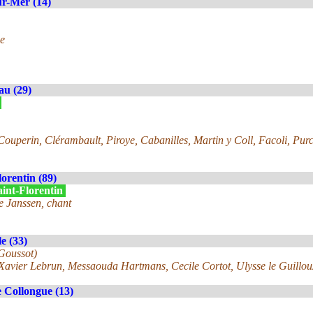
r-Mer (14)
e
au (29)
»
ouperin, Clérambault, Piroye, Cabanilles, Martin y Coll, Facoli, Purc
lorentin (89)
aint-Florentin
e Janssen, chant
e (33)
 Goussot)
 Xavier Lebrun, Messaouda Hartmans, Cecile Cortot, Ulysse le Guillou
 Collongue (13)