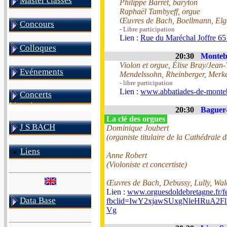
Master classes
Philippe Barret, baryton
Raphaël Tambyeff, orgue
Œuvres de Bach, Boellmann, Elga
Concours
- Libre participation
Lien :
Rue du Maréchal Joffre 65
Colloques
20:30
Monteb
Violon et orgue, Élise Bray/Jean
Evénements
Mendelssohn, Rheinberger, Merk
- libre participation
Lien :
www.abbatiades-de-monteb
Concerts
historiques
20:30
Baguer-
La clé des orgues
J S BACH
Dominique Joubert
(organiste titulaire de la Cathédrale 
Liens
Anne Robert
(Violoniste et concertiste)
Œuvres de Bach, Debussy, Lully, Wal
Lien :
www.orguesdoldebretagne.fr/fe
Data Base
fbclid=IwY2xjawSUxgNleHRu
Vg