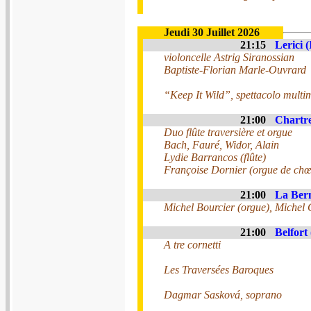
Jeudi 30 Juillet 2026
21:15
Lerici (
violoncelle Astrig Siranossian
Baptiste-Florian Marle-Ouvrard
“Keep It Wild”, spettacolo multim
21:00
Chartre
Duo flûte traversière et orgue
Bach, Fauré, Widor, Alain
Lydie Barrancos (flûte)
Françoise Dornier (orgue de chœ
21:00
La Bern
Michel Bourcier (orgue), Michel G
21:00
Belfort 
A tre cornetti
Les Traversées Baroques
Dagmar Sasková, soprano