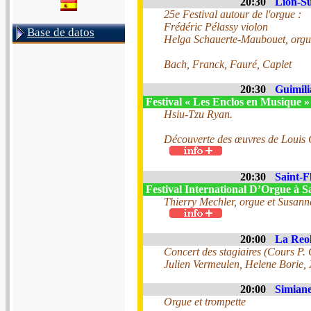
20:30
Lion-Su
25e Festival autour de l'orgue :
Frédéric Pélassy violon
Base de datos
Helga Schauerte-Maubouet, orgu
Bach, Franck, Fauré, Caplet
20:30
Guimili
Festival « Les Enclos en Musique 
Hsiu-Tzu Ryan.
Découverte des œuvres de Louis C
20:30
Saint-F
Festival International D’Orgue à S
Thierry Mechler, orgue et Susann
20:00
La Reol
Concert des stagiaires (Cours P.
Julien Vermeulen, Helene Borie,
20:00
Simiane
Orgue et trompette