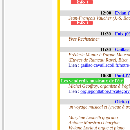
12:00
Evian (
Jean-François Vaucher (J.-S. Ba
11:30
Foix (0
Yves Rechsteiner
11:30
Gaillac 
Frédéric Munoz à l'orgue Maucou
Œuvres de Rameau Ravel, Bizet,
Lien :
gaillac-cavaillecoll.fr/notr
10:30
Pont-l'
Les vendredis musicaux de l'été
Michel Geoffroy, organiste à l’ég
Lien :
orguepontlabbe.fr/category/
Oletta 
un voyage musical et lyrique à tr
Maryline Leonetti qoprano
Antoine Maestracci baryton
Viviane Loriaut orgue et piano