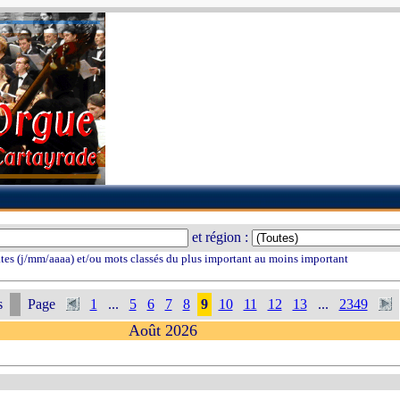
et région :
tes (j/mm/aaaa) et/ou mots classés du plus important au moins important
s
Page
1
...
5
6
7
8
9
10
11
12
13
...
2349
Août 2026