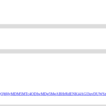
HBfaWQQMjIyMDM5MTc4ODIwMDg5MgABHrRdENKi4AGI3uvDUW