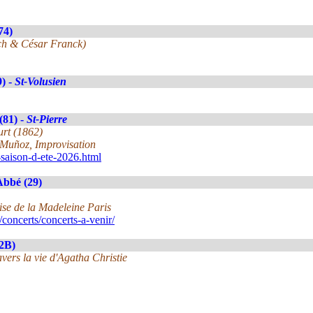
74)
ch & César Franck)
9) -
St-Volusien
(81) -
St-Pierre
rt (1862)
 Muñoz, Improvisation
e-saison-d-ete-2026.html
Abbé (29)
lise de la Madeleine Paris
concerts/concerts-a-venir/
(2B)
avers la vie d'Agatha Christie