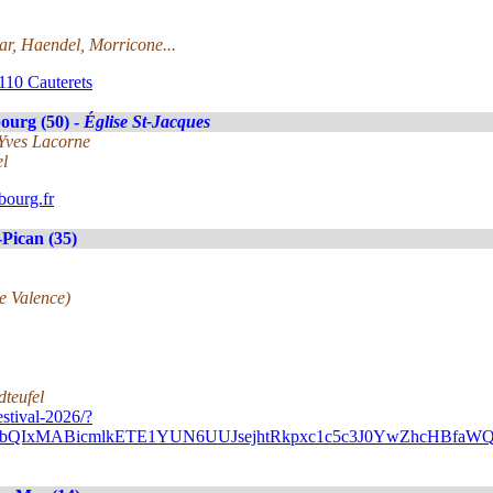
r, Haendel, Morricone...
110 Cauterets
ourg (50) -
Église St-Jacques
-Yves Lacorne
el
ourg.fr
Pican (35)
de Valence)
dteufel
stival-2026/?
A2FlbQIxMABicmlkETE1YUN6UUJsejhtRkpxc1c5c3J0YwZhc