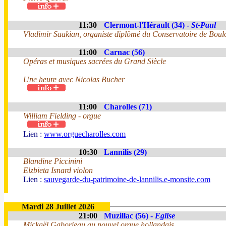
11:30
Clermont-l'Hérault (34) -
St-Paul
Vladimir Saakian, organiste diplômé du Conservatoire de Boul
11:00
Carnac (56)
Opéras et musiques sacrées du Grand Siècle
Une heure avec Nicolas Bucher
11:00
Charolles (71)
William Fielding - orgue
Lien :
www.orguecharolles.com
10:30
Lannilis (29)
Blandine Piccinini
Elzbieta Isnard violon
Lien :
sauvegarde-du-patrimoine-de-lannilis.e-monsite.com
Mardi 28 Juillet 2026
21:00
Muzillac (56) -
Eglise
Mickaël Gaborieau au nouvel orgue hollandais