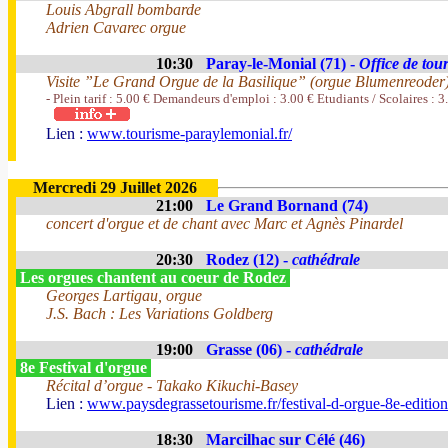
Louis Abgrall bombarde
Adrien Cavarec orgue
10:30
Paray-le-Monial (71) -
Office de tou
Visite ”Le Grand Orgue de la Basilique” (orgue Blumenreoder
- Plein tarif : 5.00 € Demandeurs d'emploi : 3.00 € Etudiants / Scolaires : 3
Lien :
www.tourisme-paraylemonial.fr/
Mercredi 29 Juillet 2026
21:00
Le Grand Bornand (74)
concert d'orgue et de chant avec Marc et Agnès Pinardel
20:30
Rodez (12) -
cathédrale
Les orgues chantent au coeur de Rodez
Georges Lartigau, orgue
J.S. Bach : Les Variations Goldberg
19:00
Grasse (06) -
cathédrale
8e Festival d'orgue
Récital d’orgue - Takako Kikuchi-Basey
Lien :
www.paysdegrassetourisme.fr/festival-d-orgue-8e-editio
18:30
Marcilhac sur Célé (46)