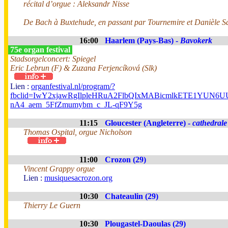
récital d’orgue : Aleksandr Nisse
De Bach à Buxtehude, en passant par Tournemire et Danièle Sa
16:00
Haarlem (Pays-Bas) -
Bavokerk
75e organ festival
Stadsorgelconcert: Spiegel
Eric Lebrun (F) & Zuzana Ferjencíková (Slk)
Lien :
organfestival.nl/program/?
fbclid=IwY2xjawRgIlpleHRuA2FlbQIxMABicmlkETE1YUN
nA4_aem_5FfZmumybm_c_JL-qF9Y5g
11:15
Gloucester (Angleterre) -
cathedrale
Thomas Ospital, orgue Nicholson
11:00
Crozon (29)
Vincent Grappy orgue
Lien :
musiquesacrozon.org
10:30
Chateaulin (29)
Thierry Le Guern
10:30
Plougastel-Daoulas (29)