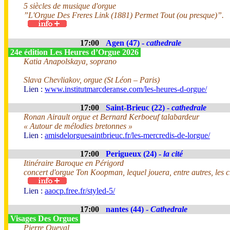
5 siècles de musique d'orgue
”L'Orgue Des Freres Link (1881) Permet Tout (ou presque)”.
17:00
Agen (47) -
cathedrale
24e édition Les Heures d’Orgue 2026
Katia Anapolskaya, soprano
Slava Chevliakov, orgue (St Léon – Paris)
Lien :
www.institutmarcderanse.com/les-heures-d-orgue/
17:00
Saint-Brieuc (22) -
cathedrale
Ronan Airault orgue et Bernard Kerboeuf talabardeur
« Autour de mélodies bretonnes »
Lien :
amisdelorguesaintbrieuc.fr/les-mercredis-de-lorgue/
17:00
Perigueux (24) -
la cité
Itinéraire Baroque en Périgord
concert d'orgue Ton Koopman, lequel jouera, entre autres, les
Lien :
aaocp.free.fr/styled-5/
17:00
nantes (44) -
Cathedrale
Visages Des Orgues
Pierre Queval