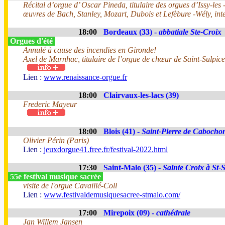
Récital d’orgue d’ Oscar Pineda, titulaire des orgues d’Issy-le
œuvres de Bach, Stanley, Mozart, Dubois et Lefèbure -Wély, inte
18:00
Bordeaux (33) -
abbatiale Ste-Croix
Orgues d'été
Annulé à cause des incendies en Gironde!
Axel de Marnhac, titulaire de l’orgue de chœur de Saint-Sulpice
Lien :
www.renaissance-orgue.fr
18:00
Clairvaux-les-lacs (39)
Frederic Mayeur
18:00
Blois (41) -
Saint-Pierre de Cabocho
Olivier Périn (Paris)
Lien :
jeuxdorgue41.free.fr/festival-2022.html
17:30
Saint-Malo (35) -
Sainte Croix à St-
55e festival musique sacrée
visite de l'orgue Cavaillé-Coll
Lien :
www.festivaldemusiquesacree-stmalo.com/
17:00
Mirepoix (09) -
cathédrale
Jan Willem Jansen