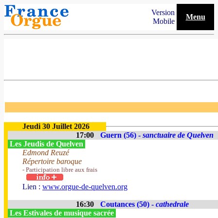
Version
Menu
Mobile
Jeudi 30 Juillet 2026
17:00
Guern (56) -
sanctuaire de Quelven
Les Jeudis de Quelven
Edmond Reuzé
Répertoire baroque
- Participation libre aux frais
Lien :
www.orgue-de-quelven.org
16:30
Coutances (50) -
cathedrale
Les Estivales de musique sacrée