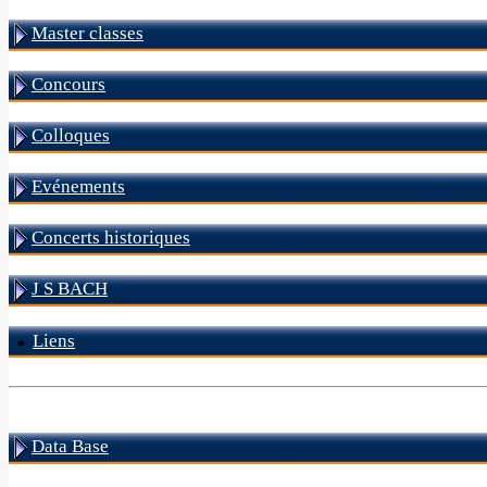
Master classes
Concours
Colloques
Evénements
Concerts historiques
J S BACH
Liens
Data Base