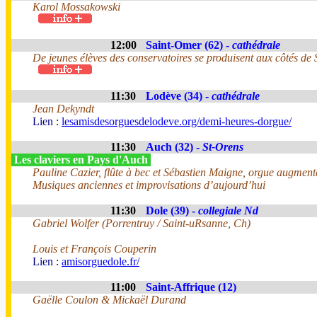
Karol Mossakowski
12:00
Saint-Omer (62) -
cathédrale
De jeunes élèves des conservatoires se produisent aux côtés de
11:30
Lodève (34) -
cathédrale
Jean Dekyndt
Lien :
lesamisdesorguesdelodeve.org/demi-heures-dorgue/
11:30
Auch (32) -
St-Orens
Les claviers en Pays d'Auch
Pauline Cazier, flûte à bec et Sébastien Maigne, orgue augment
Musiques anciennes et improvisations d’aujourd’hui
11:30
Dole (39) -
collegiale Nd
Gabriel Wolfer (Porrentruy / Saint-uRsanne, Ch)
Louis et François Couperin
Lien :
amisorguedole.fr/
11:00
Saint-Affrique (12)
Gaëlle Coulon & Mickaël Durand