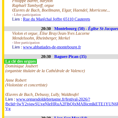
Philippe Barret, baryton
Raphaël Tambyeff, orgue
Œuvres de Bach, Boellmann, Elgar, Haendel, Morricone...
- Libre participation
Lien :
Rue du Maréchal Joffre 65110 Cauterets
20:30
Montebourg (50) -
Église St-Jacque
Violon et orgue, Élise Bray/Jean-Yves Lacorne
Mendelssohn, Rheinberger, Merkel
- libre participation
Lien :
www.abbatiades-de-montebourg.fr
20:30
Baguer-Pican (35)
La clé des orgues
Dominique Joubert
(organiste titulaire de la Cathédrale de Valence)
Anne Robert
(Violoniste et concertiste)
Œuvres de Bach, Debussy, Lully, Waldteufel
Lien :
www.orguesdoldebretagne.fr/festival-2026/?
fbclid=IwY2xjawSUxgNleHRuA2FlbQIxMABicmlkETE1Y
Vg