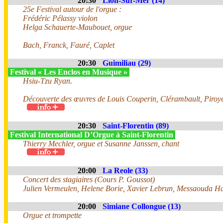
20:30
Lion-Sur-Mer (14)
25e Festival autour de l'orgue :
Frédéric Pélassy violon
Helga Schauerte-Maubouet, orgue
Bach, Franck, Fauré, Caplet
20:30
Guimiliau (29)
Festival « Les Enclos en Musique »
Hsiu-Tzu Ryan.
Découverte des œuvres de Louis Couperin, Clérambault, Piroye,
20:30
Saint-Florentin (89)
Festival International D’Orgue à Saint-Florentin
Thierry Mechler, orgue et Susanne Janssen, chant
20:00
La Reole (33)
Concert des stagiaires (Cours P. Goussot)
Julien Vermeulen, Helene Borie, Xavier Lebrun, Messaouda Har
20:00
Simiane Collongue (13)
Orgue et trompette