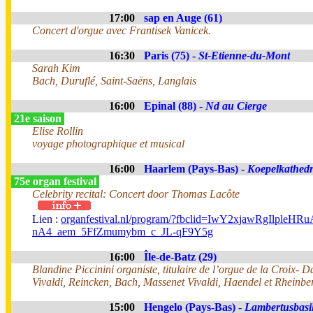
17:00
sap en Auge (61)
Concert d'orgue avec Frantisek Vanicek.
16:30
Paris (75) -
St-Etienne-du-Mont
Sarah Kim
Bach, Duruflé, Saint-Saëns, Langlais
16:00
Epinal (88) -
Nd au Cierge
21e saison
Elise Rollin
voyage photographique et musical
16:00
Haarlem (Pays-Bas) -
Koepelkathedr
75e organ festival
Celebrity recital: Concert door Thomas Lacôte
Lien :
organfestival.nl/program/?fbclid=IwY2xjawR
nA4_aem_5FfZmumybm_c_JL-qF9Y5g
16:00
Île-de-Batz (29)
Blandine Piccinini organiste, titulaire de l’orgue de la Croix- 
Vivaldi, Reincken, Bach, Massenet Vivaldi, Haendel et Rheinber
15:00
Hengelo (Pays-Bas) -
Lambertusbasil