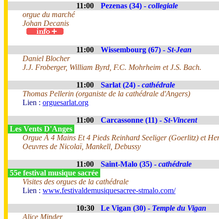
11:00
Pezenas (34) -
collegiale
orgue du marché
Johan Decanis
11:00
Wissembourg (67) -
St-Jean
Daniel Blocher
J.J. Froberger, William Byrd, F.C. Mohrheim et J.S. Bach.
11:00
Sarlat (24) -
cathédrale
Thomas Pellerin (organiste de la cathédrale d'Angers)
Lien :
orguesarlat.org
11:00
Carcassonne (11) -
St-Vincent
Les Vents D'Anges
Orgue À 4 Mains Et 4 Pieds Reinhard Seeliger (Goerlitz) et Henr
Oeuvres de Nicolaï, Mankell, Debussy
11:00
Saint-Malo (35) -
cathédrale
55e festival musique sacrée
Visites des orgues de la cathédrale
Lien :
www.festivaldemusiquesacree-stmalo.com/
10:30
Le Vigan (30) -
Temple du Vigan
Alice Minder