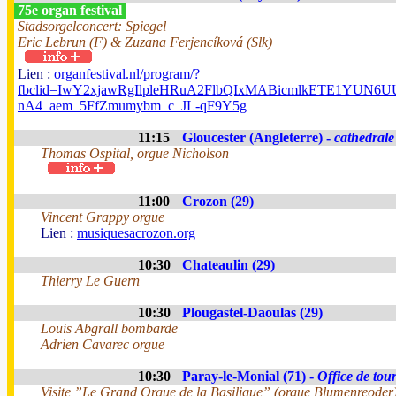
75e organ festival
Stadsorgelconcert: Spiegel
Eric Lebrun (F) & Zuzana Ferjencíková (Slk)
Lien :
organfestival.nl/program/?
fbclid=IwY2xjawRgIlpleHRuA2FlbQIxMABicmlkETE1YUN
nA4_aem_5FfZmumybm_c_JL-qF9Y5g
11:15
Gloucester (Angleterre) -
cathedrale
Thomas Ospital, orgue Nicholson
11:00
Crozon (29)
Vincent Grappy orgue
Lien :
musiquesacrozon.org
10:30
Chateaulin (29)
Thierry Le Guern
10:30
Plougastel-Daoulas (29)
Louis Abgrall bombarde
Adrien Cavarec orgue
10:30
Paray-le-Monial (71) -
Office de tou
Visite ”Le Grand Orgue de la Basilique” (orgue Blumenreoder