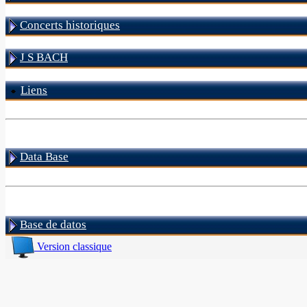
Concerts historiques
J S BACH
Liens
Data Base
Base de datos
Version classique