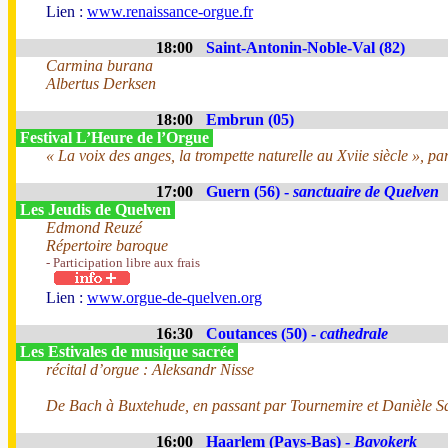
Lien :
www.renaissance-orgue.fr
18:00
Saint-Antonin-Noble-Val (82)
Carmina burana
Albertus Derksen
18:00
Embrun (05)
Festival L’Heure de l’Orgue
« La voix des anges, la trompette naturelle au Xviie siècle », pa
17:00
Guern (56) -
sanctuaire de Quelven
Les Jeudis de Quelven
Edmond Reuzé
Répertoire baroque
- Participation libre aux frais
Lien :
www.orgue-de-quelven.org
16:30
Coutances (50) -
cathedrale
Les Estivales de musique sacrée
récital d’orgue : Aleksandr Nisse
De Bach à Buxtehude, en passant par Tournemire et Danièle Sa
16:00
Haarlem (Pays-Bas) -
Bavokerk