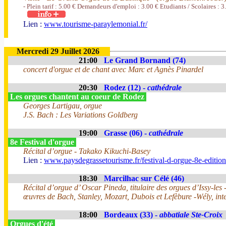
- Plein tarif : 5.00 € Demandeurs d'emploi : 3.00 € Etudiants / Scolaires : 3
Lien :
www.tourisme-paraylemonial.fr/
Mercredi 29 Juillet 2026
21:00
Le Grand Bornand (74)
concert d'orgue et de chant avec Marc et Agnès Pinardel
20:30
Rodez (12) -
cathédrale
Les orgues chantent au coeur de Rodez
Georges Lartigau, orgue
J.S. Bach : Les Variations Goldberg
19:00
Grasse (06) -
cathédrale
8e Festival d'orgue
Récital d’orgue - Takako Kikuchi-Basey
Lien :
www.paysdegrassetourisme.fr/festival-d-orgue-8e-editio
18:30
Marcilhac sur Célé (46)
Récital d’orgue d’ Oscar Pineda, titulaire des orgues d’Issy-le
œuvres de Bach, Stanley, Mozart, Dubois et Lefèbure -Wély, inte
18:00
Bordeaux (33) -
abbatiale Ste-Croix
Orgues d'été