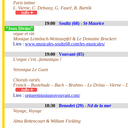
Paris intime
L. Vierne, C. Debussy, G. Fauré, B. Bartók
19:00
Soultz (68) -
St-Maurice
”Jeux Divins”
orgue et vin
Monique Leimbach-Weinzaepfel & Le Domaine Bruckert
Lien :
www.musicales-soultz68.com/les-musicales/
19:00
Vouvant (85)
L'orgue c'est...fantastique !
Veronique Le Guen
Chorals variés
Franck – Buxtehude – Bach – Brahms – Le Dréau – Vierne – D
Lien :
orgueetmusiqueavouvant.com/
18:30
Benodet (29) -
Nd de la mer
Voyage, Voyage
Alma Bettencourt & William Fielding