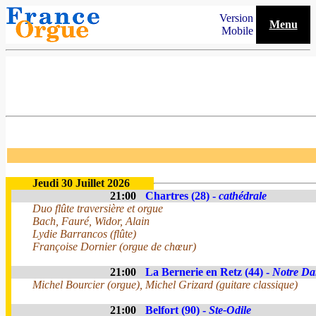
Version
Menu
Mobile
Jeudi 30 Juillet 2026
21:00
Chartres (28) -
cathédrale
Duo flûte traversière et orgue
Bach, Fauré, Widor, Alain
Lydie Barrancos (flûte)
Françoise Dornier (orgue de chœur)
21:00
La Bernerie en Retz (44) -
Notre Da
Michel Bourcier (orgue), Michel Grizard (guitare classique)
21:00
Belfort (90) -
Ste-Odile