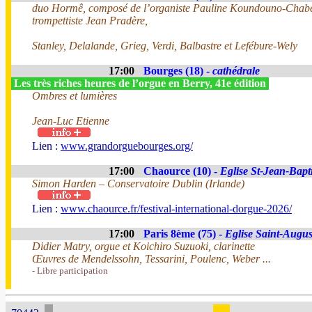
duo Hormê, composé de l’organiste Pauline Koundouno-Chabe
trompettiste Jean Pradère,
Stanley, Delalande, Grieg, Verdi, Balbastre et Lefébure-Wely
17:00
Bourges (18) -
cathédrale
Les très riches heures de l’orgue en Berry, 41e édition
Ombres et lumières
Jean-Luc Etienne
Lien :
www.grandorguebourges.org/
17:00
Chaource (10) -
Eglise St-Jean-Bapti
Simon Harden – Conservatoire Dublin (Irlande)
Lien :
www.chaource.fr/festival-international-dorgue-2026/
17:00
Paris 8ème (75) -
Eglise Saint-Augus
Didier Matry, orgue et Koichiro Suzuoki, clarinette
Œuvres de Mendelssohn, Tessarini, Poulenc, Weber ...
- Libre participation