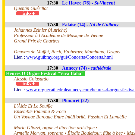
17:30
Le Havre (76) -
St-Vincent
Quentin Guérillot
17:30
Falaise (14) -
Nd de Guibray
Johannes Zeinler (Autriche)
Professeur à l'Académie de Musique de Vienne
Grand Prix de Chartres
Oeuvres de Muffat, Bach, Froberger, Marchand, Grigny
Lien :
www.guibray.org/gui/Concerts/Concerts.html
17:30
Annecy (74) -
cathédrale
Heures D'Orgue Festival ”Viva Italia”
Alessio Colasurdo
Lien :
www.orguecathedraleannecy.com/heures-d-orgue-festiva
17:30
Plouaret (22)
L’ÂMe Et Le Souffle
Ensemble Fiamma & Foco
Un Voyage Baroque Entre IntéRiorité, Passion Et LumièRe
Marta Gliozzi, orgue et direction artistique •
Armelle Morvan, soprano • Élodie Bouleftour, flûte à bec • Ma