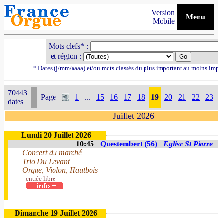
Version
Menu
Mobile
Mots clefs* :
et région :
* Dates (j/mm/aaaa) et/ou mots classés du plus important au moins im
70443
Page
1
...
15
16
17
18
19
20
21
22
23
dates
Juillet 2026
Lundi 20 Juillet 2026
10:45
Questembert (56) -
Eglise St Pierre
Concert du marché
Trio Du Levant
Orgue, Violon, Hautbois
- entrée libre
Dimanche 19 Juillet 2026