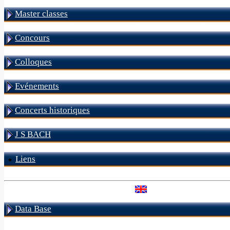
Master classes
Concours
Colloques
Evénements
Concerts historiques
J S BACH
Liens
Data Base