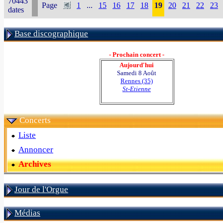
70443
Page
1
...
15
16
17
18
19
20
21
22
23
dates
Base discographique
- Prochain concert -
Aujourd'hui
Samedi 8 Août
Rennes (35)
St-Etienne
Concerts
Liste
Annoncer
Archives
Jour de l'Orgue
Médias