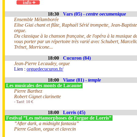
18:30
Vars (05) -
centre oecumenique
Ensemble Mélamborée
Elise Giai chant et flûte, Raphaël Sérié trompette, Jean-Baptist
orgue.
Du classique à la chanson française, de l'opéra à la musique de 
vous porter par un répertoire très varié avec Schubert, Marcel
Trénet, Morricone...
18:00
Cucuron (84)
Jean-Pierre Lecaudey, orgue
Lien :
orguedecucuron.fr/
18:00
Viane (81) -
temple
Les musicales des monts de Lacaune
Pierre Barthez
Robert Gignet clarinette
- Tarif: 10 €
18:00
Lorris (45)
Festival ”Les métamorphoses de l'orgue de Lorris”
”After dark, a midnight fantasia”
Pierre Gallon, orgue et clavecin