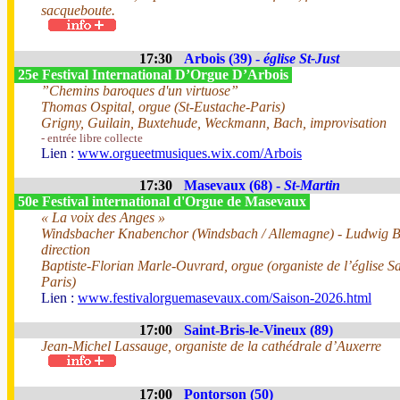
sacqueboute.
17:30
Arbois (39) -
église St-Just
25e Festival International D’Orgue D’Arbois
”Chemins baroques d'un virtuose”
Thomas Ospital, orgue (St-Eustache-Paris)
Grigny, Guilain, Buxtehude, Weckmann, Bach, improvisation
- entrée libre collecte
Lien :
www.orgueetmusiques.wix.com/Arbois
17:30
Masevaux (68) -
St-Martin
50e Festival international d'Orgue de Masevaux
« La voix des Anges »
Windsbacher Knabenchor (Windsbach / Allemagne) - Ludwig 
direction
Baptiste-Florian Marle-Ouvrard, orgue (organiste de l’église Sa
Paris)
Lien :
www.festivalorguemasevaux.com/Saison-2026.html
17:00
Saint-Bris-le-Vineux (89)
Jean-Michel Lassauge, organiste de la cathédrale d’Auxerre
17:00
Pontorson (50)