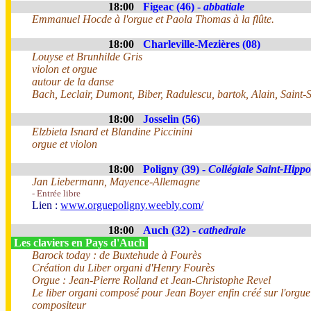
18:00
Figeac (46) -
abbatiale
Emmanuel Hocde à l'orgue et Paola Thomas à la flûte.
18:00
Charleville-Mezières (08)
Louyse et Brunhilde Gris
violon et orgue
autour de la danse
Bach, Leclair, Dumont, Biber, Radulescu, bartok, Alain, Saint-
18:00
Josselin (56)
Elzbieta Isnard et Blandine Piccinini
orgue et violon
18:00
Poligny (39) -
Collégiale Saint-Hippo
Jan Liebermann, Mayence-Allemagne
- Entrée libre
Lien :
www.orguepoligny.weebly.com/
18:00
Auch (32) -
cathedrale
Les claviers en Pays d'Auch
Barock today : de Buxtehude à Fourès
Création du Liber organi d'Henry Fourès
Orgue : Jean-Pierre Rolland et Jean-Christophe Revel
Le liber organi composé pour Jean Boyer enfin créé sur l'orgue
compositeur