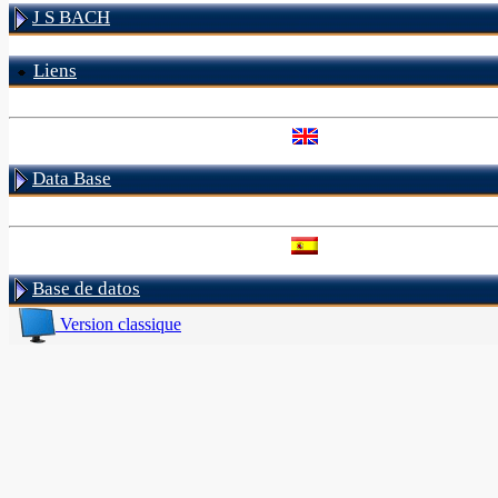
J S BACH
Liens
Data Base
Base de datos
Version classique