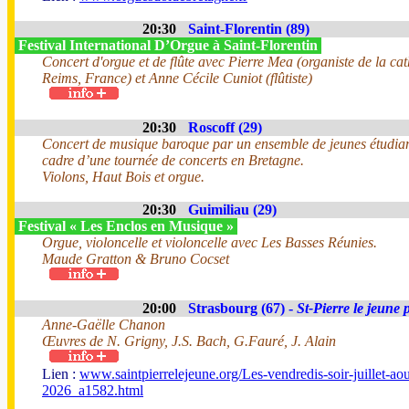
20:30
Saint-Florentin (89)
Festival International D’Orgue à Saint-Florentin
Concert d'orgue et de flûte avec Pierre Mea (organiste de la ca
Reims, France) et Anne Cécile Cuniot (flûtiste)
20:30
Roscoff (29)
Concert de musique baroque par un ensemble de jeunes étudian
cadre d’une tournée de concerts en Bretagne.
Violons, Haut Bois et orgue.
20:30
Guimiliau (29)
Festival « Les Enclos en Musique »
Orgue, violoncelle et violoncelle avec Les Basses Réunies.
Maude Gratton & Bruno Cocset
20:00
Strasbourg (67) -
St-Pierre le jeune 
Anne-Gaëlle Chanon
Œuvres de N. Grigny, J.S. Bach, G.Fauré, J. Alain
Lien :
www.saintpierrelejeune.org/Les-vendredis-soir-juillet-aou
2026_a1582.html