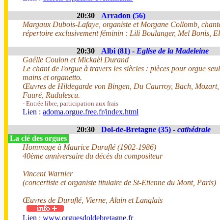
20:30
Arradon (56)
Margaux Dubois-Lafaye, organiste et Morgane Collomb, chant
répertoire exclusivement féminin : Lili Boulanger, Mel Bonis, 
20:30
Albi (81) -
Eglise de la Madeleine
Gaëlle Coulon et Mickaël Durand
Le chant de l'orgue à travers les siècles : pièces pour orgue seul
mains et organetto.
Œuvres de Hildegarde von Bingen, Du Caurroy, Bach, Mozart,
Fauré, Radulescu.
- Entrée libre, participation aux frais
Lien :
adoma.orgue.free.fr/index.html
20:30
Dol-de-Bretagne (35) -
cathédrale
La clé des orgues
Hommage à Maurice Duruflé (1902-1986)
40ème anniversaire du décès du compositeur
Vincent Warnier
(concertiste et organiste titulaire de St-Etienne du Mont, Paris)
Œuvres de Duruflé, Vierne, Alain et Langlais
Lien :
www.orguesdoldebretagne.fr