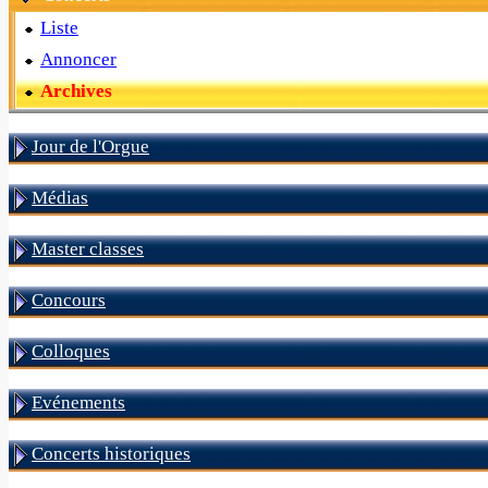
Liste
Annoncer
Archives
Jour de l'Orgue
Médias
Master classes
Concours
Colloques
Evénements
Concerts historiques