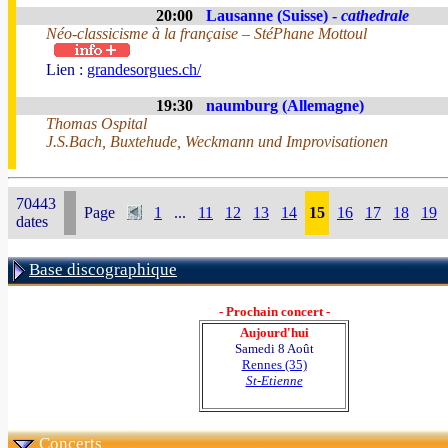
20:00
Lausanne (Suisse) -
cathedrale
Néo-classicisme à la française – StéPhane Mottoul
Lien :
grandesorgues.ch/
19:30
naumburg (Allemagne)
Thomas Ospital
J.S.Bach, Buxtehude, Weckmann und Improvisationen
70443
Page
1
...
11
12
13
14
15
16
17
18
19
dates
Base discographique
- Prochain concert -
Aujourd'hui
Samedi 8 Août
Rennes (35)
St-Etienne
Concerts