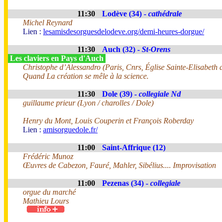
11:30
Lodève (34) -
cathédrale
Michel Reynard
Lien :
lesamisdesorguesdelodeve.org/demi-heures-dorgue/
11:30
Auch (32) -
St-Orens
Les claviers en Pays d'Auch
Christophe d’Alessandro (Paris, Cnrs, Église Sainte-Elisabeth
Quand La création se mêle à la science.
11:30
Dole (39) -
collegiale Nd
guillaume prieur (Lyon / charolles / Dole)
Henry du Mont, Louis Couperin et François Roberday
Lien :
amisorguedole.fr/
11:00
Saint-Affrique (12)
Frédéric Munoz
Œuvres de Cabezon, Fauré, Mahler, Sibélius.... Improvisation
11:00
Pezenas (34) -
collegiale
orgue du marché
Mathieu Lours