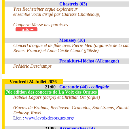
Chastreix (63)
Yves Rechsteiner orgue explorateur
ensemble vocal dirigé par Clarisse Chanteloup,
Couperin Messe des paroisses
Moussey (10)
Concert d'orgue et de flûte avec Pierre Mea (organiste de la ca
Reims, France) et Anne Cécile Cuniot (flûtiste)
Frankfurt-Höchst (Allemagne)
Frédéric Deschamps
Vendredi 24 Juillet 2026
21:00
Guerande (44) -
collegiale
70e édition des concerts de La Voix des Orgues
Isabelle Lagors (harpe) et Christian Ott (orgue)
Œuvres de Brahms, Beethoven, Granados, Saint-Saëns, Rimski
Debussy, Ravel…
Lien :
www.lavoixdesorgues.org/
21:00
Arromanches (14)