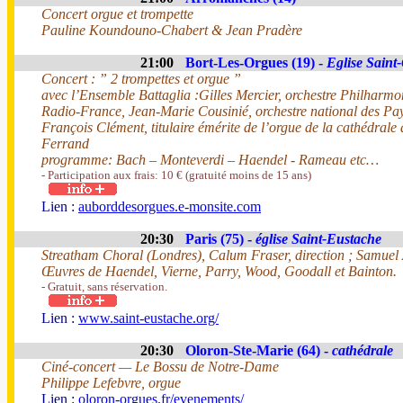
Concert orgue et trompette
Pauline Koundouno-Chabert & Jean Pradère
21:00
Bort-Les-Orgues (19) -
Eglise Saint
Concert : ” 2 trompettes et orgue ”
avec l’Ensemble Battaglia :Gilles Mercier, orchestre Philharm
Radio-France, Jean-Marie Cousinié, orchestre national des Pay
François Clément, titulaire émérite de l’orgue de la cathédrale
Ferrand
programme: Bach – Monteverdi – Haendel - Rameau etc…
- Participation aux frais: 10 € (gratuité moins de 15 ans)
Lien :
auborddesorgues.e-monsite.com
20:30
Paris (75) -
église Saint-Eustache
Streatham Choral (Londres), Calum Fraser, direction ; Samuel 
Œuvres de Haendel, Vierne, Parry, Wood, Goodall et Bainton.
- Gratuit, sans réservation.
Lien :
www.saint-eustache.org/
20:30
Oloron-Ste-Marie (64) -
cathédrale
Ciné-concert — Le Bossu de Notre-Dame
Philippe Lefebvre, orgue
Lien :
oloron-orgues.fr/evenements/