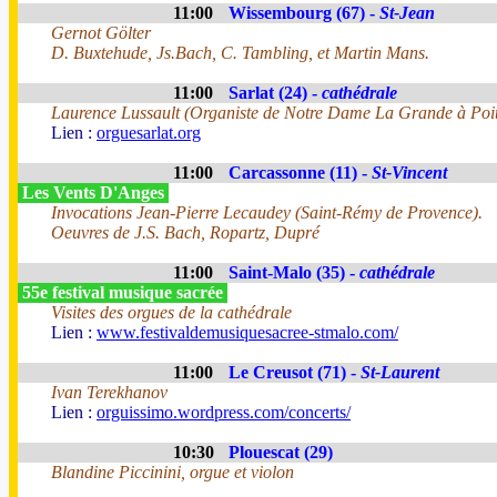
11:00
Wissembourg (67) -
St-Jean
Gernot Gölter
D. Buxtehude, Js.Bach, C. Tambling, et Martin Mans.
11:00
Sarlat (24) -
cathédrale
Laurence Lussault (Organiste de Notre Dame La Grande à Poit
Lien :
orguesarlat.org
11:00
Carcassonne (11) -
St-Vincent
Les Vents D'Anges
Invocations Jean-Pierre Lecaudey (Saint-Rémy de Provence).
Oeuvres de J.S. Bach, Ropartz, Dupré
11:00
Saint-Malo (35) -
cathédrale
55e festival musique sacrée
Visites des orgues de la cathédrale
Lien :
www.festivaldemusiquesacree-stmalo.com/
11:00
Le Creusot (71) -
St-Laurent
Ivan Terekhanov
Lien :
orguissimo.wordpress.com/concerts/
10:30
Plouescat (29)
Blandine Piccinini, orgue et violon