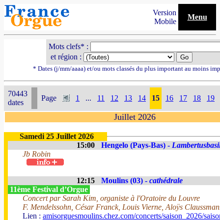
Version
Menu
Mobile
Mots clefs* :
et région :
* Dates (j/mm/aaaa) et/ou mots classés du plus important au moins imp
70443
Page
1
...
11
12
13
14
15
16
17
18
19
dates
Juillet 2026
Samedi 25 Juillet 2026
15:00
Hengelo (Pays-Bas) -
Lambertusbasil
Jb Robin
12:15
Moulins (03) -
cathédrale
11ème Festival d’Orgue
Concert par Sarah Kim, organiste à l'Oratoire du Louvre
F. Mendelssohn, César Franck, Louis Vierne, Aloÿs Claussma
Lien :
amisorguesmoulins.chez.com/concerts/saison_2026/sais