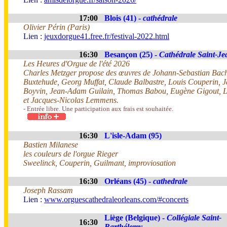
17:00
Blois (41) -
cathédrale
Olivier Périn (Paris)
Lien :
jeuxdorgue41.free.fr/festival-2022.html
16:30
Besançon (25) -
Cathédrale Saint-Je
Les Heures d'Orgue de l'été 2026
Charles Metzger propose des œuvres de Johann-Sebastian Bach
Buxtehude, Georg Muffat, Claude Balbastre, Louis Couperin, 
Boyvin, Jean-Adam Guilain, Thomas Babou, Eugène Gigout, L
et Jacques-Nicolas Lemmens.
- Entrée libre. Une participation aux frais est souhaitée.
16:30
L'isle-Adam (95)
Bastien Milanese
les couleurs de l'orgue Rieger
Sweelinck, Couperin, Guilmant, improviosation
16:30
Orléans (45) -
cathedrale
Joseph Rassam
Lien :
www.orguescathedraleorleans.com/#concerts
Liège (Belgique) -
Collégiale Saint-
16:30
Barthélemy