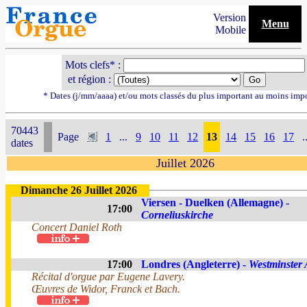
Version
Menu
Mobile
Mots clefs* :
et région :
* Dates (j/mm/aaaa) et/ou mots classés du plus important au moins imp
70443
Page
1
...
9
10
11
12
13
14
15
16
17
.
dates
Juillet 2026
Dimanche 26 Juillet 2026
Viersen - Duelken (Allemagne) -
17:00
Corneliuskirche
Concert Daniel Roth
17:00
Londres (Angleterre) -
Westminster
Récital d'orgue par Eugene Lavery.
Œuvres de Widor, Franck et Bach.