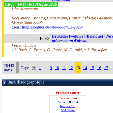
Liège - FêTe De L’Orgue 2026
Léon Kerremans
BoëLlmann, Brahms, Claussmann, Franck, FrèTeur, Guilmant
Liszt & Saint-SaëNs
Lien :
liegelesorgues.eu/fete-de-lorgue-2026/
Bruxelles (woluwé) (Belgique) -
Nd 
16:30
grâces chant d'oiseau
Vincent Dubois
J.S. Bach, C. Franck, G. Fauré, M. Duruflé, et S. Prokofiev.
70443
Page
1
...
9
10
11
12
13
14
15
16
17
.
dates
Base discographique
- Prochain concert -
Aujourd'hui
Samedi 8 Août
Rennes (35)
St-Etienne