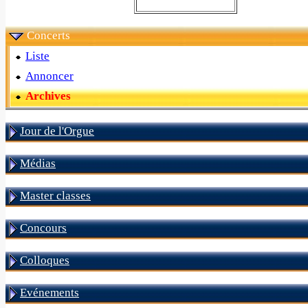
Concerts
Liste
Annoncer
Archives
Jour de l'Orgue
Médias
Master classes
Concours
Colloques
Evénements