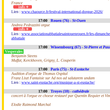
France
Lien :
www.chaource.fr/festival-international-dorgue-2026/
17:00
Rouen (76) -
St-Ouen
Andrea Pedrazzini orgue
Lien :
www.associationabbatialesaintouenrouen.fr/les-dimanche
abbatiale
17:00
Wissembourg (67) -
St-Pierre et Pau
Vesperales
Benjamin Steens
Muffat, Kerckhoven, Grigny, L. Couperin
17:00
Paris (75) -
St-Eustache
Audition d'orgue de Thomas Ospital
Franz Liszt Fantaisie sur Ad nos ad salutarem undam
Lien :
www.saint-eustache.org/musique-a-st-eustache/
17:00
Troyes (10) -
cathédrale
concert à l'orgue ee choeur restauré par Quentin Requier et Vin
Elodie Raimond Marchal