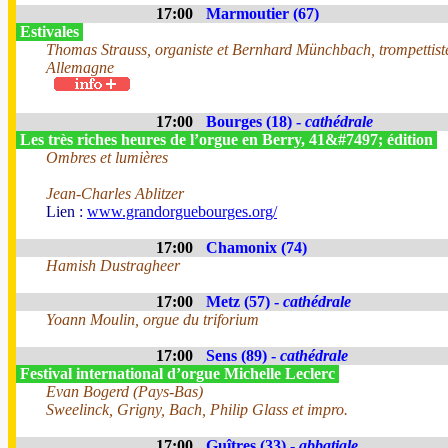
17:00
Marmoutier (67)
Estivales
Thomas Strauss, organiste et Bernhard Münchbach, trompettist
Allemagne
17:00
Bourges (18) -
cathédrale
Les très riches heures de l’orgue en Berry, 41&#7497; édition
Ombres et lumières
Jean-Charles Ablitzer
Lien :
www.grandorguebourges.org/
17:00
Chamonix (74)
Hamish Dustragheer
17:00
Metz (57) -
cathédrale
Yoann Moulin, orgue du triforium
17:00
Sens (89) -
cathédrale
Festival international d’orgue Michelle Leclerc
Evan Bogerd (Pays-Bas)
Sweelinck, Grigny, Bach, Philip Glass et impro.
17:00
Guîtres (33) -
abbatiale