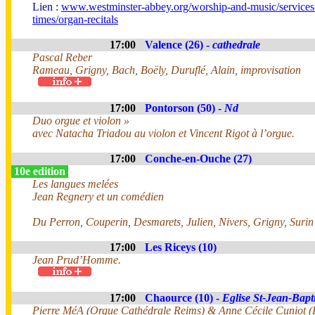
Lien :
www.westminster-abbey.org/worship-and-music/services
times/organ-recitals
17:00
Valence (26) -
cathedrale
Pascal Reber
Rameau, Grigny, Bach, Boëly, Duruflé, Alain, improvisation
17:00
Pontorson (50) -
Nd
Duo orgue et violon »
avec Natacha Triadou au violon et Vincent Rigot à l’orgue.
17:00
Conche-en-Ouche (27)
10e edition
Les langues melées
Jean Regnery et un comédien
Du Perron, Couperin, Desmarets, Julien, Nivers, Grigny, Surin
17:00
Les Riceys (10)
Jean Prud’Homme.
17:00
Chaource (10) -
Eglise St-Jean-Bapti
Pierre MéA (Orgue Cathédrale Reims) & Anne Cécile Cuniot (F