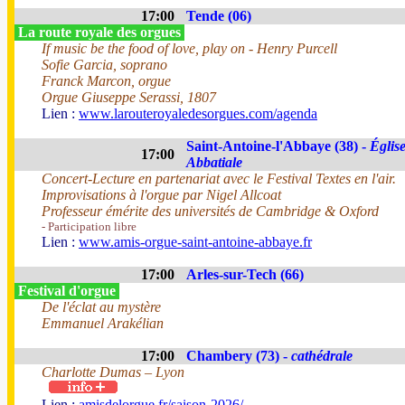
17:00
Tende (06)
La route royale des orgues
If music be the food of love, play on - Henry Purcell
Sofie Garcia, soprano
Franck Marcon, orgue
Orgue Giuseppe Serassi, 1807
Lien :
www.larouteroyaledesorgues.com/agenda
Saint-Antoine-l'Abbaye (38) -
Églis
17:00
Abbatiale
Concert-Lecture en partenariat avec le Festival Textes en l'air.
Improvisations à l'orgue par Nigel Allcoat
Professeur émérite des universités de Cambridge & Oxford
- Participation libre
Lien :
www.amis-orgue-saint-antoine-abbaye.fr
17:00
Arles-sur-Tech (66)
Festival d'orgue
De l'éclat au mystère
Emmanuel Arakélian
17:00
Chambery (73) -
cathédrale
Charlotte Dumas – Lyon
Lien :
amisdelorgue.fr/saison-2026/