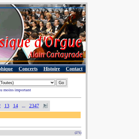
phique
Concerts
Histoire
Contact
 au moins important
2
13
14
...
2347
(271)