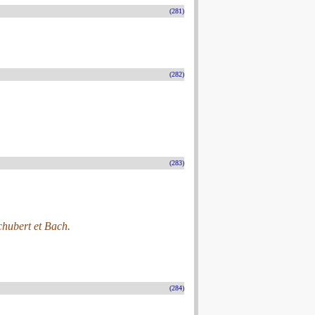
(281)
(282)
(283)
chubert et Bach.
(284)