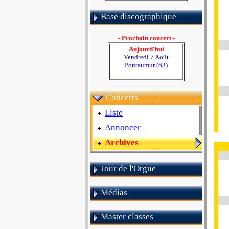
Base discographique
- Prochain concert -
Aujourd'hui
Vendredi 7 Août
Pontaumur (63)
Concerts
Liste
Annoncer
Archives
Jour de l'Orgue
Médias
Master classes