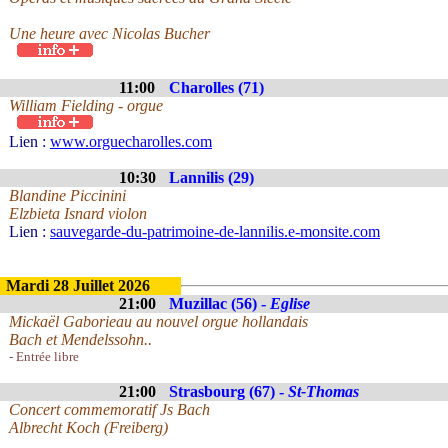
Une heure avec Nicolas Bucher
11:00
Charolles (71)
William Fielding - orgue
Lien :
www.orguecharolles.com
10:30
Lannilis (29)
Blandine Piccinini
Elzbieta Isnard violon
Lien :
sauvegarde-du-patrimoine-de-lannilis.e-monsite.com
Mardi 28 Juillet 2026
21:00
Muzillac (56) -
Eglise
Mickaël Gaborieau au nouvel orgue hollandais
Bach et Mendelssohn..
- Entrée libre
21:00
Strasbourg (67) -
St-Thomas
Concert commemoratif Js Bach
Albrecht Koch (Freiberg)