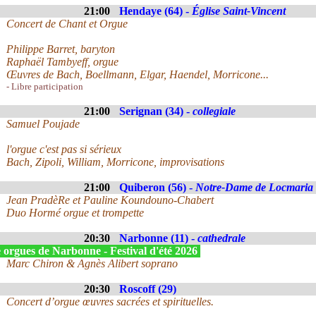
21:00
Hendaye (64) -
Église Saint-Vincent
Concert de Chant et Orgue
Philippe Barret, baryton
Raphaël Tambyeff, orgue
Œuvres de Bach, Boellmann, Elgar, Haendel, Morricone...
- Libre participation
21:00
Serignan (34) -
collegiale
Samuel Poujade
l'orgue c'est pas si sérieux
Bach, Zipoli, William, Morricone, improvisations
21:00
Quiberon (56) -
Notre-Dame de Locmaria
Jean PradèRe et Pauline Koundouno-Chabert
Duo Hormé orgue et trompette
20:30
Narbonne (11) -
cathedrale
 orgues de Narbonne - Festival d'été 2026
Marc Chiron & Agnès Alibert soprano
20:30
Roscoff (29)
Concert d’orgue œuvres sacrées et spirituelles.