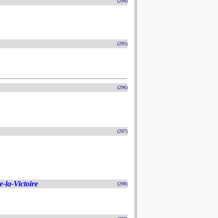
(294)
(295)
(296)
(297)
-la-Victoire
(298)