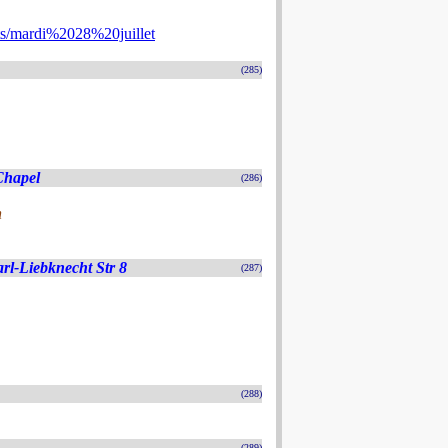
/mardi%2028%20juillet
(285)
Chapel
(286)
n
arl-Liebknecht Str 8
(287)
(288)
(289)