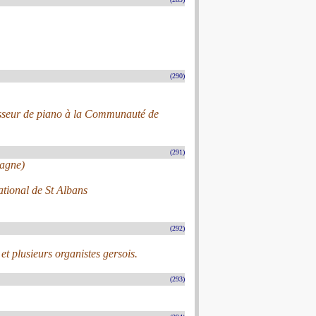
(290)
fesseur de piano à la Communauté de
(291)
magne)
tional de St Albans
(292)
et plusieurs organistes gersois.
(293)