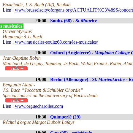
Buxtehude, J. S. Bach (Taf), Reubke
Lien :
www.brusselscityoforgans.org/ACTUALIT%C3%89S/concerts
20:00
Soultz (68) -
St-Maurice
s musicales
Olivier Wyrwas
Hommage à Js Bach
Lien :
www.musicales-soultz68.com/les-musicales/
20:00
Oxford (Angleterre) -
Magdalen College 
Jean-Baptiste Robin
Marchand, de Grigny, Rameau, Js Bach, Widor, Franck, Robin, Alai
19:00
Berlin (Allemagne) -
St. Marienkirche - K
Benjamin Alard -
J.S. Bach ”Toccaten & Schübler Choräle”
Special concert on the anniversary of Bach's death
Lien :
www.orguecharolles.com
18:30
Quimperlé (29)
Récital d'orgue Margot Dubois Lafaye
18:00
Gap (05) -
cathédrale