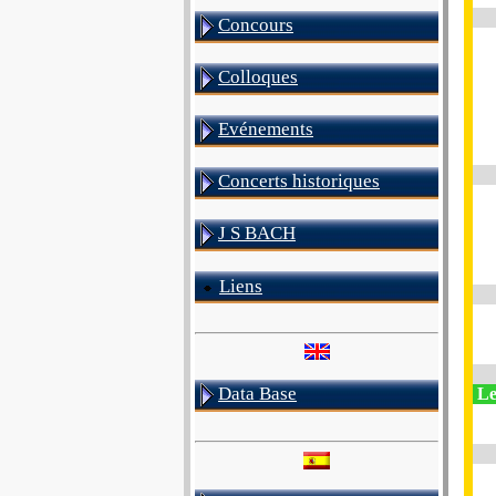
Concours
Colloques
Evénements
Concerts historiques
J S BACH
Liens
Data Base
Le