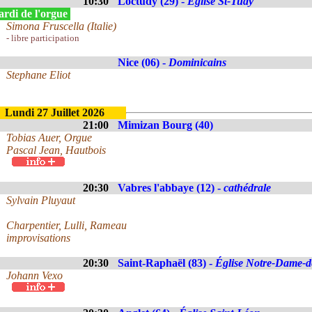
10:30
Loctudy (29) -
Eglise St-Tudy
rdi de l'orgue
Simona Fruscella (Italie)
- libre participation
Nice (06) -
Dominicains
Stephane Eliot
Lundi 27 Juillet 2026
21:00
Mimizan Bourg (40)
Tobias Auer, Orgue
Pascal Jean, Hautbois
20:30
Vabres l'abbaye (12) -
cathédrale
Sylvain Pluyaut
Charpentier, Lulli, Rameau
improvisations
20:30
Saint-Raphaël (83) -
Église Notre-Dame-de
Johann Vexo