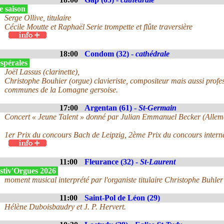
e saison
Serge Ollive, titulaire
Cécile Moutte et Raphaël Serie trompette et flûte traversière
18:00
Condom (32) -
cathédrale
spérales
Joël Lassus (clarinette),
Christophe Bouhier (orgue) clavieriste, compositeur mais aussi pro
communes de la Lomagne gersoise.
17:00
Argentan (61) -
St-Germain
Concert « Jeune Talent » donné par Julian Emmanuel Becker (Alle
1er Prix du concours Bach de Leipzig, 2ème Prix du concours interna
11:00
Fleurance (32) -
St-Laurent
stiv'Orgues 2026
moment musical interprété par l'organiste titulaire Christophe Buhler 
11:00
Saint-Pol de Léon (29)
Hélène Duboisbaudry et J. P. Hervert.