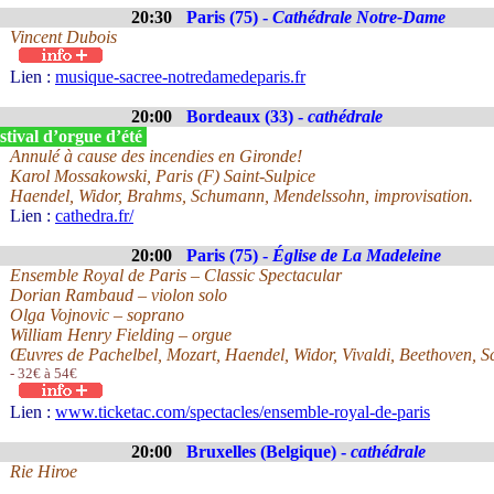
20:30
Paris (75) -
Cathédrale Notre-Dame
Vincent Dubois
Lien :
musique-sacree-notredamedeparis.fr
20:00
Bordeaux (33) -
cathédrale
tival d’orgue d’été
Annulé à cause des incendies en Gironde!
Karol Mossakowski, Paris (F) Saint-Sulpice
Haendel, Widor, Brahms, Schumann, Mendelssohn, improvisation.
Lien :
cathedra.fr/
20:00
Paris (75) -
Église de La Madeleine
Ensemble Royal de Paris – Classic Spectacular
Dorian Rambaud – violon solo
Olga Vojnovic – soprano
William Henry Fielding – orgue
Œuvres de Pachelbel, Mozart, Haendel, Widor, Vivaldi, Beethoven, S
- 32€ à 54€
Lien :
www.ticketac.com/spectacles/ensemble-royal-de-paris
20:00
Bruxelles (Belgique) -
cathédrale
Rie Hiroe