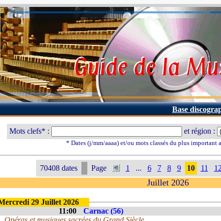
Base discogra
Mots clefs* :
et région :
* Dates (j/mm/aaaa) et/ou mots classés du plus important
70408 dates
Page
1
...
6
7
8
9
10
11
1
Juillet 2026
Mercredi 29 Juillet 2026
11:00
Carnac (56)
Opéras et musiques sacrées du Grand Siècle