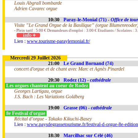
Louis Abgrall bombarde
Adrien Cavarec orgue
10:30
Paray-le-Monial (71) -
Office de tou
Visite ”Le Grand Orgue de la Basilique” (orgue Blumenreoder
- Plein tarif : 5.00 € Demandeurs d'emploi : 3.00 € Etudiants / Scolaires : 3
Lien :
www.tourisme-paraylemonial.fr/
Mercredi 29 Juillet 2026
21:00
Le Grand Bornand (74)
concert d'orgue et de chant avec Marc et Agnès Pinardel
20:30
Rodez (12) -
cathédrale
Les orgues chantent au coeur de Rodez
Georges Lartigau, orgue
J.S. Bach : Les Variations Goldberg
19:00
Grasse (06) -
cathédrale
8e Festival d'orgue
Récital d’orgue - Takako Kikuchi-Basey
Lien :
www.paysdegrassetourisme.fr/festival-d-orgue-8e-editio
18:30
Marcilhac sur Célé (46)