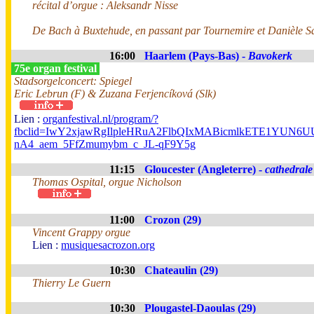
récital d’orgue : Aleksandr Nisse
De Bach à Buxtehude, en passant par Tournemire et Danièle Sa
16:00
Haarlem (Pays-Bas) -
Bavokerk
75e organ festival
Stadsorgelconcert: Spiegel
Eric Lebrun (F) & Zuzana Ferjencíková (Slk)
Lien :
organfestival.nl/program/?
fbclid=IwY2xjawRgIlpleHRuA2FlbQIxMABicmlkETE1YUN
nA4_aem_5FfZmumybm_c_JL-qF9Y5g
11:15
Gloucester (Angleterre) -
cathedrale
Thomas Ospital, orgue Nicholson
11:00
Crozon (29)
Vincent Grappy orgue
Lien :
musiquesacrozon.org
10:30
Chateaulin (29)
Thierry Le Guern
10:30
Plougastel-Daoulas (29)