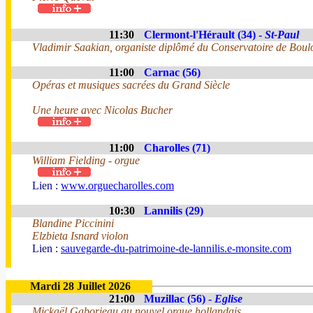
11:30
Clermont-l'Hérault (34) -
St-Paul
Vladimir Saakian, organiste diplômé du Conservatoire de Boul
11:00
Carnac (56)
Opéras et musiques sacrées du Grand Siècle
Une heure avec Nicolas Bucher
11:00
Charolles (71)
William Fielding - orgue
Lien :
www.orguecharolles.com
10:30
Lannilis (29)
Blandine Piccinini
Elzbieta Isnard violon
Lien :
sauvegarde-du-patrimoine-de-lannilis.e-monsite.com
Mardi 28 Juillet 2026
21:00
Muzillac (56) -
Eglise
Mickaël Gaborieau au nouvel orgue hollandais