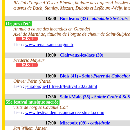
Récital d’orgue d’ Oscar Pineda, titulaire des orgues d’Issy-le
œuvres de Bach, Stanley, Mozart, Dubois et Lefèbure -Wély, inte
18:00
Bordeaux (33) -
abbatiale Ste-Croix
Orgues d'été
Annulé à cause des incendies en Gironde!
Axel de Marnhac, titulaire de l’orgue de chœur de Saint-Sulpice
Lien :
www.renaissance-orgue.fr
18:00
Clairvaux-les-lacs (39)
Frederic Mayeur
18:00
Blois (41) -
Saint-Pierre de Cabocho
Olivier Périn (Paris)
Lien :
jeuxdorgue41.free.fr/festival-2022.html
17:30
Saint-Malo (35) -
Sainte Croix à St-
55e festival musique sacrée
visite de l'orgue Cavaillé-Coll
Lien :
www.festivaldemusiquesacree-stmalo.com/
17:00
Mirepoix (09) -
cathédrale
Jan Willem Jansen