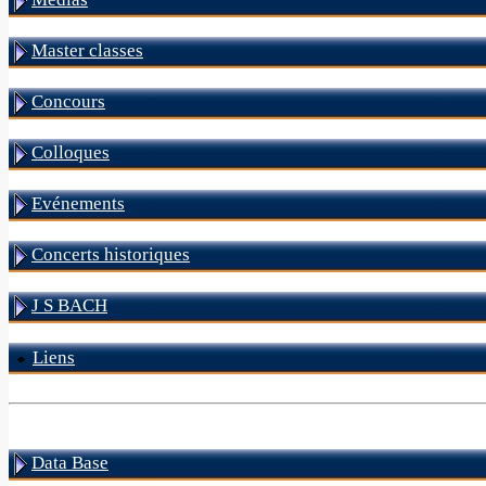
Master classes
Concours
Colloques
Evénements
Concerts historiques
J S BACH
Liens
Data Base