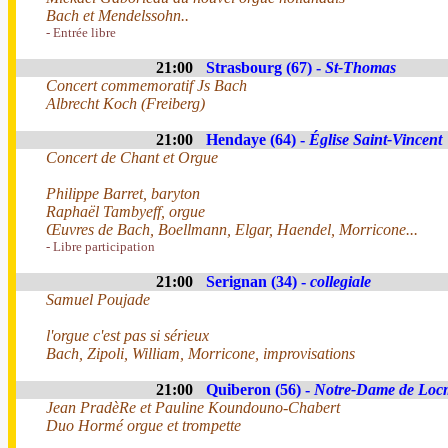
Bach et Mendelssohn..
- Entrée libre
21:00
Strasbourg (67) -
St-Thomas
Concert commemoratif Js Bach
Albrecht Koch (Freiberg)
21:00
Hendaye (64) -
Église Saint-Vincent
Concert de Chant et Orgue
Philippe Barret, baryton
Raphaël Tambyeff, orgue
Œuvres de Bach, Boellmann, Elgar, Haendel, Morricone...
- Libre participation
21:00
Serignan (34) -
collegiale
Samuel Poujade
l'orgue c'est pas si sérieux
Bach, Zipoli, William, Morricone, improvisations
21:00
Quiberon (56) -
Notre-Dame de Loc
Jean PradèRe et Pauline Koundouno-Chabert
Duo Hormé orgue et trompette