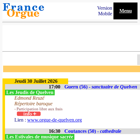
Version
Menu
Mobile
Jeudi 30 Juillet 2026
17:00
Guern (56) -
sanctuaire de Quelven
Les Jeudis de Quelven
Edmond Reuzé
Répertoire baroque
- Participation libre aux frais
Lien :
www.orgue-de-quelven.org
16:30
Coutances (50) -
cathedrale
Les Estivales de musique sacrée