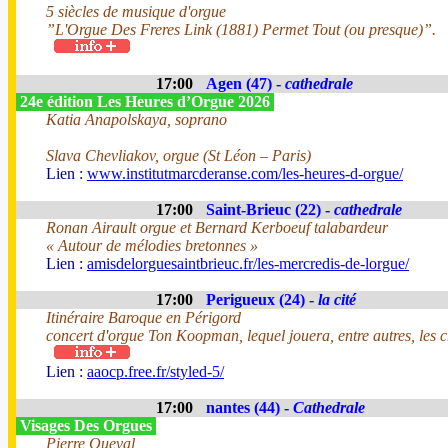
5 siècles de musique d'orgue
”L'Orgue Des Freres Link (1881) Permet Tout (ou presque)”.
17:00
Agen (47) -
cathedrale
24e édition Les Heures d’Orgue 2026
Katia Anapolskaya, soprano
Slava Chevliakov, orgue (St Léon – Paris)
Lien :
www.institutmarcderanse.com/les-heures-d-orgue/
17:00
Saint-Brieuc (22) -
cathedrale
Ronan Airault orgue et Bernard Kerboeuf talabardeur
« Autour de mélodies bretonnes »
Lien :
amisdelorguesaintbrieuc.fr/les-mercredis-de-lorgue/
17:00
Perigueux (24) -
la cité
Itinéraire Baroque en Périgord
concert d'orgue Ton Koopman, lequel jouera, entre autres, les
Lien :
aaocp.free.fr/styled-5/
17:00
nantes (44) -
Cathedrale
Visages Des Orgues
Pierre Queval