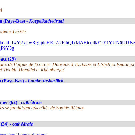
l
 (Pays-Bas) -
Koepelkathedraal
Thomas Lacôte
gram/?fbclid=IwY2xjawRgIlpleHRuA2FlbQIxMABicmlkETE1YU
qF9Y5g
atz (29)
ulaire de l’orgue de la Croix- Daurade à Toulouse et Elzbethia Isnard, p
t Vivaldi, Haendel et Rheinberger.
 (Pays-Bas) -
Lambertusbasiliek
mer (62) -
cathédrale
es se produisent aux côtés de Sophie Rétaux.
(34) -
cathédrale
org/demi-heures-dorgue/