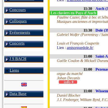
11:30
Auch (3
Concours
Les claviers en Pays d'Auch
Pauline Cazier, flûte à bec et S
Colloques
Musiques anciennes et improvisat
11:30
Dole (3
Evénements
Gabriel Wolfer (Porrentruy / Sai
Concerts
Louis et François Couperin
Lien :
amisorguedole.fr/
historiques
11:00
Saint-A
J S BACH
Gaëlle Coulon & Mickaël Duran
11:00
Pezenas
Liens
orgue du marché
Johan Decanis
11:00
Wissem
Data Base
Daniel Blocher
J.J. Froberger, William Byrd, F.C