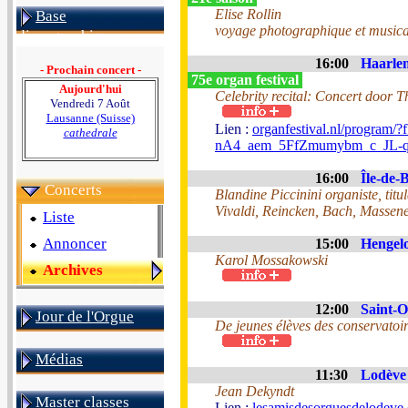
Elise Rollin
Base
voyage photographique et musica
discographique
16:00
Haarlem
- Prochain concert -
75e organ festival
Aujourd'hui
Celebrity recital: Concert door 
Vendredi 7 Août
Lausanne (Suisse)
Lien :
organfestival.nl/pro
cathedrale
nA4_aem_5FfZmumybm_c_JL-
16:00
Île-de-B
Concerts
Blandine Piccinini organiste, tit
Vivaldi, Reincken, Bach, Massene
Liste
Annoncer
15:00
Hengelo
Karol Mossakowski
Archives
12:00
Saint-O
Jour de l'Orgue
De jeunes élèves des conservatoir
Médias
11:30
Lodève 
Jean Dekyndt
Master classes
Lien :
lesamisdesorguesdelodeve.