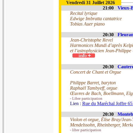
Vendredi 31 Juillet 2026
21:00
Vieux-B
Recital lyrique
Edwige Imbratta cantatrice
Tobias Auer piano
20:30
Fleuran
Jean-Christophe Revel
Harmonices Mundi d’après Kelp
et l’astrophysicien Jean-Philippe
20:30
Cautere
Concert de Chant et Orgue
Philippe Barret, baryton
Raphaël Tambyeff, orgue
Œuvres de Bach, Boellmann, Elga
- Libre participation
Lien :
Rue du Maréchal Joffre 65
20:30
Monteb
Violon et orgue, Élise Bray/Jean
Mendelssohn, Rheinberger, Merk
- libre participation