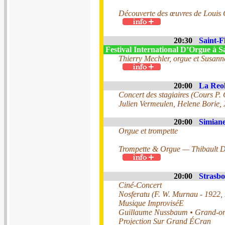
Découverte des œuvres de Louis C
20:30
Saint-F
Festival International D’Orgue à S
Thierry Mechler, orgue et Susann
20:00
La Reol
Concert des stagiaires (Cours P.
Julien Vermeulen, Helene Borie,
20:00
Simiane
Orgue et trompette
Trompette & Orgue — Thibault D
20:00
Strasbo
Ciné-Concert
Nosferatu (F. W. Murnau - 1922,
Musique ImproviséE
Guillaume Nussbaum • Grand-o
Projection Sur Grand ÉCran