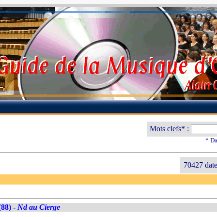
Mots clefs* :
* Da
70427 date
(88) -
Nd au Cierge