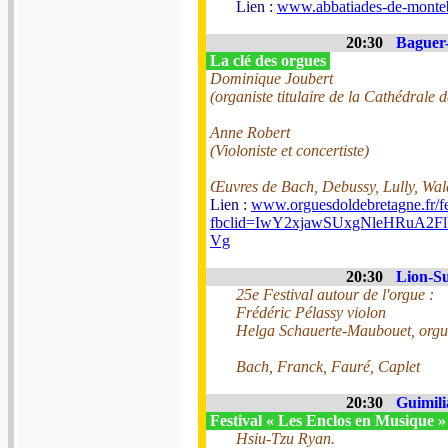
Lien :
www.abbatiades-de-monteb
20:30
Baguer-
La clé des orgues
Dominique Joubert
(organiste titulaire de la Cathédrale 
Anne Robert
(Violoniste et concertiste)
Œuvres de Bach, Debussy, Lully, Wal
Lien :
www.orguesdoldebretagne.fr/fe
fbclid=IwY2xjawSUxgNleHRu
Vg
20:30
Lion-Su
25e Festival autour de l'orgue :
Frédéric Pélassy violon
Helga Schauerte-Maubouet, orgu
Bach, Franck, Fauré, Caplet
20:30
Guimili
Festival « Les Enclos en Musique 
Hsiu-Tzu Ryan.