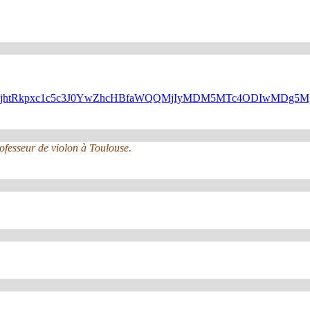
N6UUJsejhtRkpxc1c5c3J0YwZhcHBfaWQQMjIyMDM5MTc4ODIwMDg
rofesseur de violon à Toulouse.