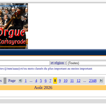
et région :
tes (j/mm/aaaa) et/ou mots classés du plus important au moins important
s
Page
1
...
4
5
6
7
8
9
10
11
12
...
2348
Août 2026