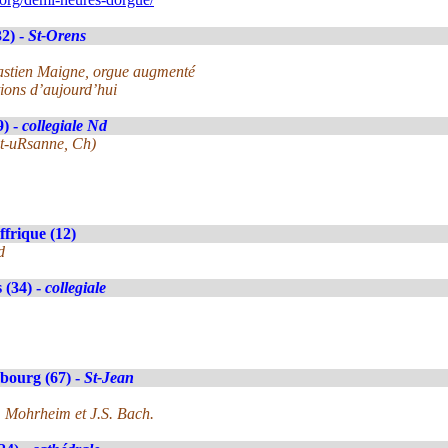
2) -
St-Orens
ébastien Maigne, orgue augmenté
ions d’aujourd’hui
9) -
collegiale Nd
nt-uRsanne, Ch)
ffrique (12)
d
 (34) -
collegiale
bourg (67) -
St-Jean
. Mohrheim et J.S. Bach.