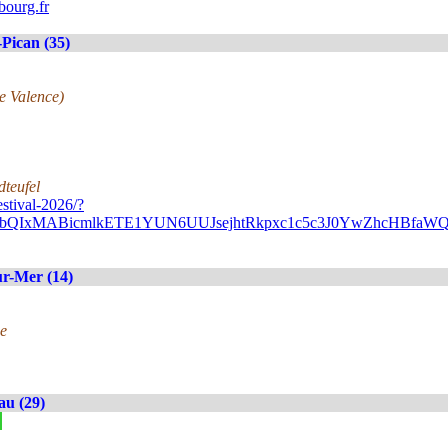
ourg.fr
Pican (35)
de Valence)
dteufel
stival-2026/?
A2FlbQIxMABicmlkETE1YUN6UUJsejhtRkpxc1c5c3J0YwZhc
r-Mer (14)
e
au (29)
»