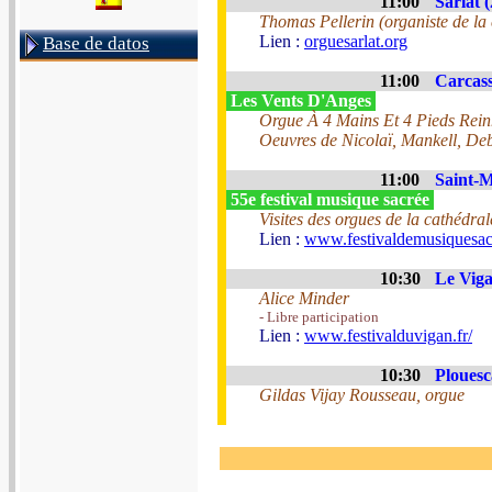
11:00
Sarlat (
Thomas Pellerin (organiste de la
Lien :
orguesarlat.org
Base de datos
11:00
Carcass
Les Vents D'Anges
Orgue À 4 Mains Et 4 Pieds Reinha
Oeuvres de Nicolaï, Mankell, De
11:00
Saint-M
55e festival musique sacrée
Visites des orgues de la cathédral
Lien :
www.festivaldemusiquesac
10:30
Le Viga
Alice Minder
- Libre participation
Lien :
www.festivalduvigan.fr/
10:30
Plouesc
Gildas Vijay Rousseau, orgue