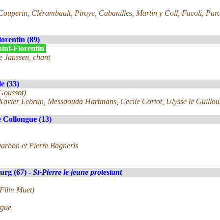
ouperin, Clérambault, Piroye, Cabanilles, Martin y Coll, Facoli, Purc
lorentin (89)
aint-Florentin
e Janssen, chant
e (33)
 Goussot)
 Xavier Lebrun, Messaouda Hartmans, Cecile Cortot, Ulysse le Guillou
 Collongue (13)
arbon et Pierre Bagneris
urg (67) -
St-Pierre le jeune protestant
 Film Muet)
rgue