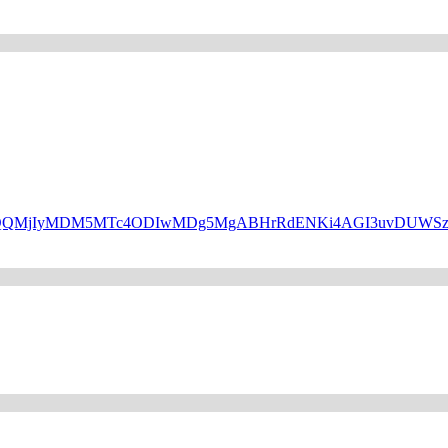
HBfaWQQMjIyMDM5MTc4ODIwMDg5MgABHrRdENKi4AGI3uvDUW