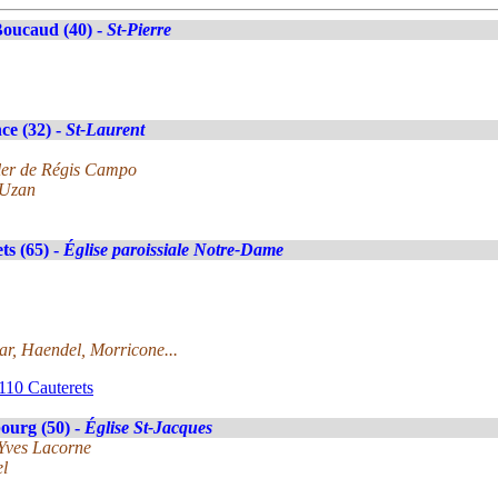
oucaud (40) -
St-Pierre
ce (32) -
St-Laurent
ler de Régis Campo
 Uzan
ts (65) -
Église paroissiale Notre-Dame
r, Haendel, Morricone...
110 Cauterets
ourg (50) -
Église St-Jacques
-Yves Lacorne
el