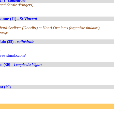
24) -
cathédrale
 cathédrale d'Angers)
onne (11) -
St-Vincent
rd Seeliger (Goerlitz) et Henri Ormieres (organiste titulaire).
bussy
alo (35) -
cathédrale
e
ree-stmalo.com/
n (30) -
Temple du Vigan
at (29)