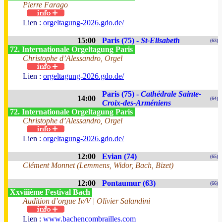
Pierre Farago
Lien :
orgeltagung-2026.gdo.de/
15:00
Paris (75) -
St-Elisabeth
(63)
72. Internationale Orgeltagung Paris
Christophe d’Alessandro, Orgel
Lien :
orgeltagung-2026.gdo.de/
Paris (75) -
Cathédrale Sainte-
14:00
(64)
Croix-des-Arméniens
72. Internationale Orgeltagung Paris
Christophe d’Alessandro, Orgel
Lien :
orgeltagung-2026.gdo.de/
12:00
Evian (74)
(65)
Clément Monnet (Lemmens, Widor, Bach, Bizet)
12:00
Pontaumur (63)
(66)
Xxviiième Festival Bach
Audition d’orgue Iv/V | Olivier Salandini
Lien :
www.bachencombrailles.com