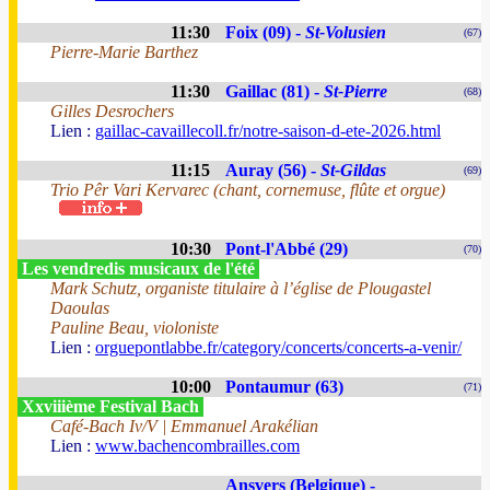
11:30
Foix (09) -
St-Volusien
(67)
Pierre-Marie Barthez
11:30
Gaillac (81) -
St-Pierre
(68)
Gilles Desrochers
Lien :
gaillac-cavaillecoll.fr/notre-saison-d-ete-2026.html
11:15
Auray (56) -
St-Gildas
(69)
Trio Pêr Vari Kervarec (chant, cornemuse, flûte et orgue)
10:30
Pont-l'Abbé (29)
(70)
Les vendredis musicaux de l'été
Mark Schutz, organiste titulaire à l’église de Plougastel
Daoulas
Pauline Beau, violoniste
Lien :
orguepontlabbe.fr/category/concerts/concerts-a-venir/
10:00
Pontaumur (63)
(71)
Xxviiième Festival Bach
Café-Bach Iv/V | Emmanuel Arakélian
Lien :
www.bachencombrailles.com
Ansvers (Belgique) -