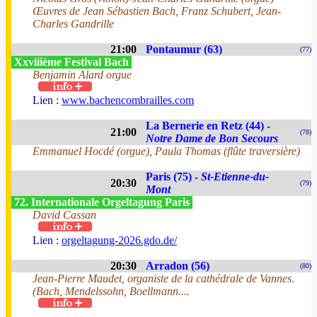
Œuvres de Jean Sébastien Bach, Franz Schubert, Jean-
Charles Gandrille
21:00
Pontaumur (63)
(77)
Xxviiième Festival Bach
Benjamin Alard orgue
Lien :
www.bachencombrailles.com
La Bernerie en Retz (44) -
21:00
(78)
Notre Dame de Bon Secours
Emmanuel Hocdé (orgue), Paula Thomas (flûte traversière)
Paris (75) -
St-Etienne-du-
20:30
(79)
Mont
72. Internationale Orgeltagung Paris
David Cassan
Lien :
orgeltagung-2026.gdo.de/
20:30
Arradon (56)
(80)
Jean-Pierre Maudet, organiste de la cathédrale de Vannes.
(Bach, Mendelssohn, Boellmann....