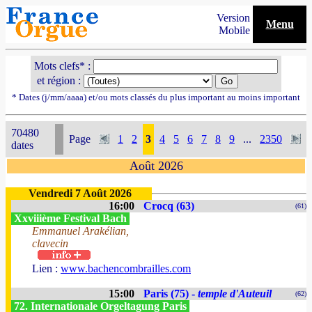
Version
Menu
Mobile
Mots clefs* :
et région :
* Dates (j/mm/aaaa) et/ou mots classés du plus important au moins important
70480
Page
1
2
3
4
5
6
7
8
9
...
2350
dates
Août 2026
Vendredi 7 Août 2026
16:00
Crocq (63)
(61)
Xxviiième Festival Bach
Emmanuel Arakélian,
clavecin
Lien :
www.bachencombrailles.com
15:00
Paris (75) -
temple d'Auteuil
(62)
72. Internationale Orgeltagung Paris