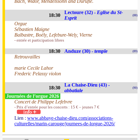
Bach, Widor, Mendelssohn and Duruflé.
Lectoure (32) -
Eglise du St-
18:30
(88)
Esprit
Orgue
Sébastien Maigne
Balbastre, Boëly, Lefebure-Wely, Vierne
- entrée et participation libres
18:30
Anduze (30) -
temple
(89)
Retrouvailles
marie Cecile Lahor
Frederic Pelassy violon
La Chaise-Dieu (43) -
18:30
(90)
abbatiale
Journées de l’orgue 2026
Concert de Philippe Lefebvre
- Prix d’entrée pour les concerts : 15 € – jeunes 7 €
Lien :
www.abbaye-chaise-dieu.com/associations-
culturelles/marin-carouge/journees-de-lorgue-2026/