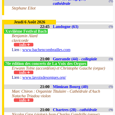
(72)
cathédrale
Stephane Eliot
Jeudi 6 Août 2026
22:45
Landogne (63)
(73)
Xxviiième Festival Bach
Benjamin Alard
clavicorde
Lien :
www.bachencombrailles.com
21:00
Guerande (44) -
collegiale
(74)
70e édition des concerts de La Voix des Orgues
Erwann Tobie (accordéon) et Christophe Gauche (orgue)
Lien :
www.lavoixdesorgues.org/
21:00
Mimizan Bourg (40)
(75)
Marc Chiron : Organiste Titulaire - Cathédrale d'Auch
Natacha Triadou violon
21:00
Chartres (28) -
cathédrale
(76)
Nicolas Gros (violon)-Jean-Charles Gandrille (orgue)