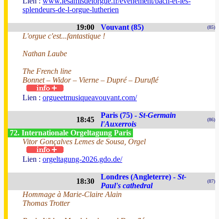
Lien :
www.lesamisdelorgue.fr/evenement/bach-et-les-
splendeurs-de-l-orgue-lutherien
19:00
Vouvant (85)
(85)
L'orgue c'est...fantastique !
Nathan Laube
The French line
Bonnet – Widor – Vierne – Dupré – Duruflé
Lien :
orgueetmusiqueavouvant.com/
Paris (75) -
St-Germain
18:45
(86)
l'Auxerrois
72. Internationale Orgeltagung Paris
Vitor Gonçalves Lemes de Sousa, Orgel
Lien :
orgeltagung-2026.gdo.de/
Londres (Angleterre) -
St-
18:30
(87)
Paul's cathedral
Hommage à Marie-Claire Alain
Thomas Trotter