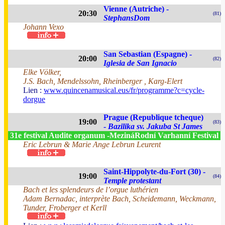
Vienne (Autriche) -
20:30
(81)
StephansDom
Johann Vexo
San Sebastian (Espagne) -
20:00
(82)
Iglesia de San Ignacio
Elke Völker,
J.S. Bach, Mendelssohn, Rheinberger , Karg-Elert
Lien :
www.quincenamusical.eus/fr/programme?c=cycle-
dorgue
Prague (Republique tcheque)
19:00
(83)
-
Bazilika sv. Jakuba St James
31e festival Audite organum -MezináRodní Varhanní Festival
Eric Lebrun & Marie Ange Lebrun Leurent
Saint-Hippolyte-du-Fort (30) -
19:00
(84)
Temple protestant
Bach et les splendeurs de l’orgue luthérien
Adam Bernadac, interprète Bach, Scheidemann, Weckmann,
Tunder, Froberger et Kerll