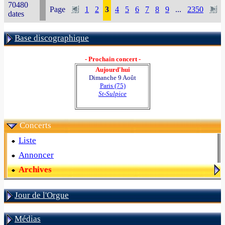
70480
Page
1
2
3
4
5
6
7
8
9
...
2350
dates
Base discographique
- Prochain concert -
Aujourd'hui
Dimanche 9 Août
Paris (75)
St-Sulpice
Concerts
Liste
Annoncer
Archives
Jour de l'Orgue
Médias