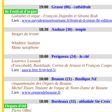
19:00
Grasse (06) -
cathédrale
8e Festival d'orgue
Galoubet et orgue - François Dujardin et Silvano Rodi
Lien :
www.paysdegrassetourisme.fr/festival-d-orgue-8e-editio
18:30
Anduze (30) -
temple
Images du levant
Wladimir Saakian
Mana saxophone
18:00
Perigueux (24) -
la cité
Laurence Lussault
(Frescobaldi, Buxtehude, Correa de Arauxo et François Coupe
Lien :
aaocp.free.fr/styled-5/
18:00
Beaune (21) -
Basilique Nd
cinquantenaire des Orgues de Beaune.
Michel Tissier, Titulaire de l'orgue de Notre-Dame de Beaune
Lien :
www.orguesdebeaune.fr
18:00
Bordeaux (33) -
abbatiale Ste-Croix
Orgues d'été
Pierre Offret