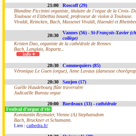
21:00
Roscoff (29)
Blandine Piccinini organiste, titulaire de l’orgue de la Croix- 
Toulouse et Elzbethia Isnard, professeur de violon à Toulouse.
Vivaldi, Reincken, Bach, Massenet Vivaldi, Haendel et Rheinber
Vannes (56) -
St-François-Xavier (ch
20:30
collège)
Kristen Dao, organiste de la cathédrale de Rennes
Bach, Langlais, Ropartz...
20:30
Commequiers (85)
Véronique Le Guen (orgue), Anne Lavaux (danseuse chorégra
20:30
Saujon (17)
Gaëlle Haudebourg flûte traversière
Judicaëlle Bureau orgue
20:00
Bordeaux (33) -
cathédrale
Festival d’orgue d’été
Konstantin Reymaier, Vienne (A) Stephansdom
Bach, Bruckner et Schumann.
Lien :
cathedra.fr/