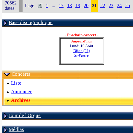
70562
Page
1
...
17
18
19
20
21
22
23
24
25
dates
Base discographique
- Prochain concert -
Aujourd'hui
Lundi 10 Août
Dijon (21)
St-Pierre
Concerts
Liste
Annoncer
Archives
Jour de l'Orgue
Médias