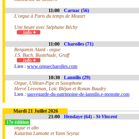
11:00
Carnac (56)
L’orgue à Paris du temps de Mozart
Une heure avec Stéphane Béchy
11:00
Charolles (71)
Benjamin Alard - orgue
J.S. Bach, Buxtehude, Graff
Lien :
www.orguecharolles.com
10:30
Lannilis (29)
Orgue, Uillean-Pipe et Saxophone
Hervé Lesvenan, Loïc Bléjan et Ronan Baudry
Lien :
sauvegarde-du-patrimoine-de-lannilis.e-monsite.com
Mardi 21 Juillet 2026
21:00
Hendaye (64) -
St-Vincent
17e édition
orgue et alto
Katarina Lamotte et Yann Seyrac