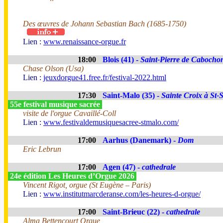
Des œuvres de Johann Sebastian Bach (1685-1750)
Lien :
www.renaissance-orgue.fr
18:00
Blois (41) -
Saint-Pierre de Cabocho
Chase Olson (Usa)
Lien :
jeuxdorgue41.free.fr/festival-2022.html
17:30
Saint-Malo (35) -
Sainte Croix à St-
55e festival musique sacrée
visite de l'orgue Cavaillé-Coll
Lien :
www.festivaldemusiquesacree-stmalo.com/
17:00
Aarhus (Danemark) -
Dom
Eric Lebrun
17:00
Agen (47) -
cathedrale
24e édition Les Heures d’Orgue 2026
Vincent Rigot, orgue (St Eugène – Paris)
Lien :
www.institutmarcderanse.com/les-heures-d-orgue/
17:00
Saint-Brieuc (22) -
cathedrale
Alma Bettencourt Orgue