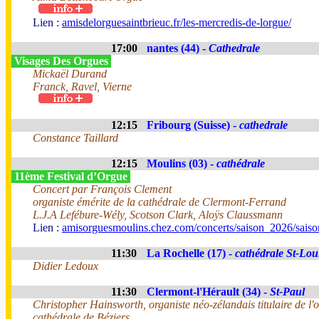
Lien :
amisdelorguesaintbrieuc.fr/les-mercredis-de-lorgue/
17:00
nantes (44) -
Cathedrale
Visages Des Orgues
Mickaël Durand
Franck, Ravel, Vierne
12:15
Fribourg (Suisse) -
cathedrale
Constance Taillard
12:15
Moulins (03) -
cathédrale
11ème Festival d’Orgue
Concert par François Clement
organiste émérite de la cathédrale de Clermont-Ferrand
L.J.A Lefébure-Wély, Scotson Clark, Aloÿs Claussmann
Lien :
amisorguesmoulins.chez.com/concerts/saison_2026/sais
11:30
La Rochelle (17) -
cathédrale St-Lou
Didier Ledoux
11:30
Clermont-l'Hérault (34) -
St-Paul
Christopher Hainsworth, organiste néo-zélandais titulaire de l'
cathédrale de Béziers.