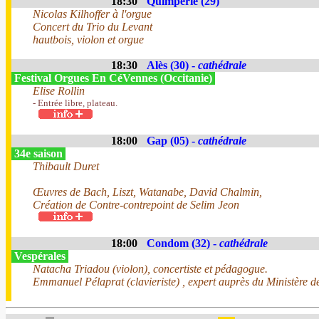
18:30
Quimperlé (29)
Nicolas Kilhoffer à l'orgue
Concert du Trio du Levant
hautbois, violon et orgue
18:30
Alès (30) -
cathédrale
Festival Orgues En CéVennes (Occitanie)
Elise Rollin
- Entrée libre, plateau.
18:00
Gap (05) -
cathédrale
34e saison
Thibault Duret
Œuvres de Bach, Liszt, Watanabe, David Chalmin,
Création de Contre-contrepoint de Selim Jeon
18:00
Condom (32) -
cathédrale
Vespérales
Natacha Triadou (violon), concertiste et pédagogue.
Emmanuel Pélaprat (clavieriste) , expert auprès du Ministère de