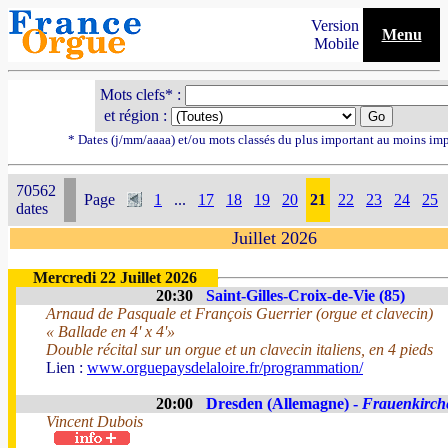
Version
Menu
Mobile
Mots clefs* :
et région :
* Dates (j/mm/aaaa) et/ou mots classés du plus important au moins im
70562
Page
1
...
17
18
19
20
21
22
23
24
25
dates
Juillet 2026
Mercredi 22 Juillet 2026
20:30
Saint-Gilles-Croix-de-Vie (85)
Arnaud de Pasquale et François Guerrier (orgue et clavecin)
« Ballade en 4' x 4'»
Double récital sur un orgue et un clavecin italiens, en 4 pieds
Lien :
www.orguepaysdelaloire.fr/programmation/
20:00
Dresden (Allemagne) -
Frauenkirch
Vincent Dubois