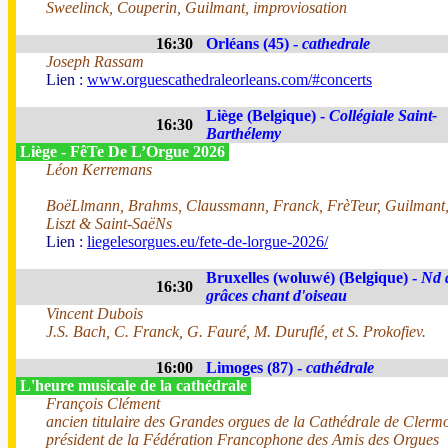
Sweelinck, Couperin, Guilmant, improviosation
16:30
Orléans (45) -
cathedrale
Joseph Rassam
Lien :
www.orguescathedraleorleans.com/#concerts
Liège (Belgique) -
Collégiale Saint-
16:30
Barthélemy
Liège - FêTe De L’Orgue 2026
Léon Kerremans
BoëLlmann, Brahms, Claussmann, Franck, FrèTeur, Guilmant
Liszt & Saint-SaëNs
Lien :
liegelesorgues.eu/fete-de-lorgue-2026/
Bruxelles (woluwé) (Belgique) -
Nd 
16:30
grâces chant d'oiseau
Vincent Dubois
J.S. Bach, C. Franck, G. Fauré, M. Duruflé, et S. Prokofiev.
16:00
Limoges (87) -
cathédrale
L'heure musicale de la cathédrale
François Clément
ancien titulaire des Grandes orgues de la Cathédrale de Clerm
président de la Fédération Francophone des Amis des Orgues