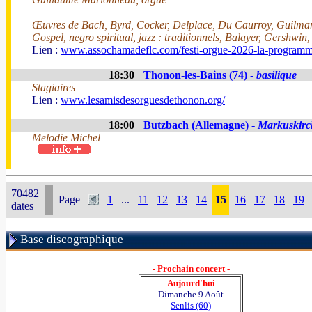
Œuvres de Bach, Byrd, Cocker, Delplace, Du Caurroy, Guilman
Gospel, negro spiritual, jazz : traditionnels, Balayer, Gershwin
Lien :
www.assochamadeflc.com/festi-orgue-2026-la-programm
18:30
Thonon-les-Bains (74) -
basilique
Stagiaires
Lien :
www.lesamisdesorguesdethonon.org/
18:00
Butzbach (Allemagne) -
Markuskirc
Melodie Michel
70482
Page
1
...
11
12
13
14
15
16
17
18
19
dates
Base discographique
- Prochain concert -
Aujourd'hui
Dimanche 9 Août
Senlis (60)