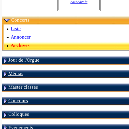
cathedrale
Concerts
Liste
Annoncer
Archives
Jour de l'Orgue
Médias
Master classes
Concours
Colloques
Evénements