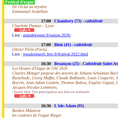
Festival d'orgue
De l'éclat au mystère
Emmanuel Arakélian
17:00
Chambery (73) -
cathédrale
Charlotte Dumas – Lyon
Lien :
amisdelorgue.fr/saison-2026/
17:00
Blois (41) -
cathédrale
Olivier Périn (Paris)
Lien :
jeuxdorgue41.free.fr/festival-2022.html
16:30
Besançon (25) -
Cathédrale Saint-Je
Les Heures d'Orgue de l'été 2026
Charles Metzger propose des œuvres de Johann-Sebastian Bach
Buxtehude, Georg Muffat, Claude Balbastre, Louis Couperin, 
Boyvin, Jean-Adam Guilain, Thomas Babou, Eugène Gigout, Lo
Jacques-Nicolas Lemmens.
- Entrée libre. Une participation aux frais est souhaitée.
16:30
L'isle-Adam (95)
Bastien Milanese
les couleurs de l'orgue Rieger