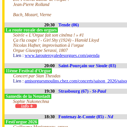
Jean-Pierre Rolland
Bach, Mozart, Vierne
20:30
Tende (06)
La route royale des orgues
Soirée « L’Orgue fait son cinéma ! » #1
Ça t'la coupe ! - Girl Shy (1924) - Harold Lloyd
Nicolas Hafner, improvisation à l’orgue
Orgue Giuseppe Serassi, 1807
Lien :
www.larouteroyaledesorgues.com/agenda
20:00
Saint-Pourçain sur Sioule (03)
11ème Festival d’Orgue
Concert par Stan Theodas
Lien :
amisorguesmoulins.chez.com/concerts/saison_2026/sais
19:30
Strasbourg (67) -
St-Paul
Samedis de la Neustadt
Sophie Nakonechna
18:30
Fontenay-le-Comte (85) -
Nd
Festi'orgue 2026
Guillaume Marionneau, orgue