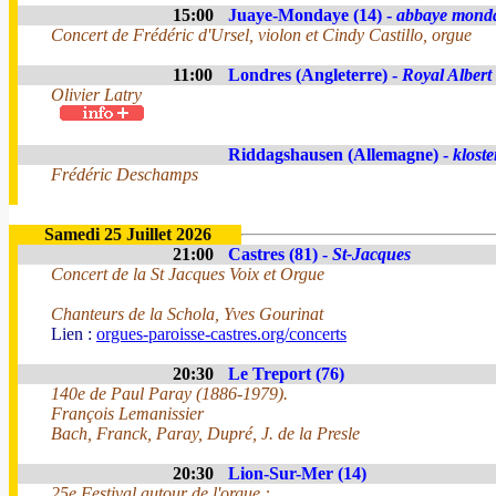
15:00
Juaye-Mondaye (14) -
abbaye mond
Concert de Frédéric d'Ursel, violon et Cindy Castillo, orgue
11:00
Londres (Angleterre) -
Royal Albert
Olivier Latry
Riddagshausen (Allemagne) -
kloste
Frédéric Deschamps
Samedi 25 Juillet 2026
21:00
Castres (81) -
St-Jacques
Concert de la St Jacques Voix et Orgue
Chanteurs de la Schola, Yves Gourinat
Lien :
orgues-paroisse-castres.org/concerts
20:30
Le Treport (76)
140e de Paul Paray (1886-1979).
François Lemanissier
Bach, Franck, Paray, Dupré, J. de la Presle
20:30
Lion-Sur-Mer (14)
25e Festival autour de l'orgue :