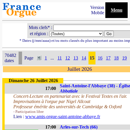
Version
Menu
Mobile
Mots clefs* :
et région :
* Dates (j/mm/aaaa) et/ou mots classés du plus important au moins imp
70482
Page
1
...
11
12
13
14
15
16
17
18
19
dates
Juillet 2026
Dimanche 26 Juillet 2026
Saint-Antoine-l'Abbaye (38) -
Églis
17:00
Abbatiale
Concert-Lecture en partenariat avec le Festival Textes en l'air.
Improvisations à l'orgue par Nigel Allcoat
Professeur émérite des universités de Cambridge & Oxford
- Participation libre
Lien :
www.amis-orgue-saint-antoine-abbaye.fr
17:00
Arles-sur-Tech (66)