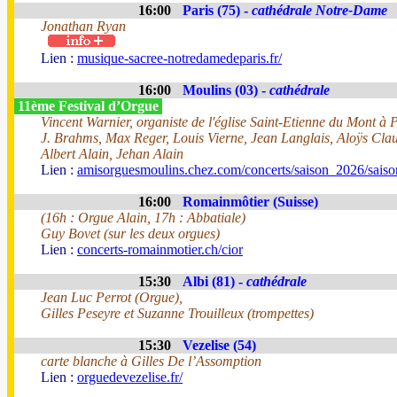
16:00
Paris (75) -
cathédrale Notre-Dame
Jonathan Ryan
Lien :
musique-sacree-notredamedeparis.fr/
16:00
Moulins (03) -
cathédrale
11ème Festival d’Orgue
Vincent Warnier, organiste de l'église Saint-Etienne du Mont à 
J. Brahms, Max Reger, Louis Vierne, Jean Langlais, Aloÿs Cl
Albert Alain, Jehan Alain
Lien :
amisorguesmoulins.chez.com/concerts/saison_2026/sais
16:00
Romainmôtier (Suisse)
(16h : Orgue Alain, 17h : Abbatiale)
Guy Bovet (sur les deux orgues)
Lien :
concerts-romainmotier.ch/cior
15:30
Albi (81) -
cathédrale
Jean Luc Perrot (Orgue),
Gilles Peseyre et Suzanne Trouilleux (trompettes)
15:30
Vezelise (54)
carte blanche à Gilles De l’Assomption
Lien :
orguedevezelise.fr/