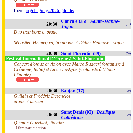
Lien :
orgeltagung-2026.gdo.de/
Cancale (35) -
Sainte-Jeanne-
20:30
(57)
Jugan
Duo trombone et orgue
Sébastien Hennequet, trombone et Didier Hennuyer, orgue.
20:30
Saint-Florentin (89)
(58)
Festival International D’Orgue à Saint-Florentin
Concert d'orgue et violon avec Marco Ruggeri (organiste à
Crémone, Italie) et Lina Uinskytte (violoniste à Vilnius,
Lituanie)
20:30
Saujon (17)
(59)
Guilain et Frédéric Desenclos
orgue et basson
Saint Denis (93) -
Basilique
20:30
(60)
Cathédrale
Quentin Guerillot, titulaire
- Libre participation