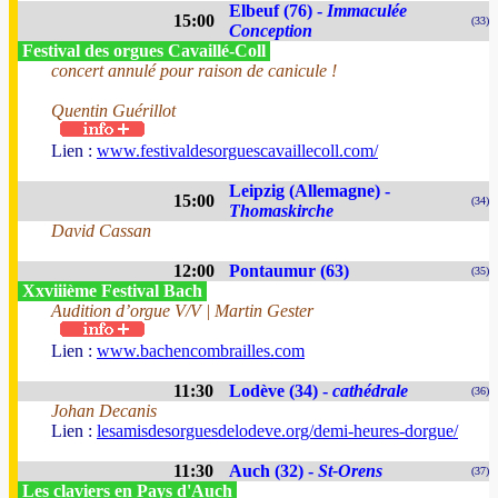
Elbeuf (76) -
Immaculée
15:00
(33)
Conception
Festival des orgues Cavaillé-Coll
concert annulé pour raison de canicule !
Quentin Guérillot
Lien :
www.festivaldesorguescavaillecoll.com/
Leipzig (Allemagne) -
15:00
(34)
Thomaskirche
David Cassan
12:00
Pontaumur (63)
(35)
Xxviiième Festival Bach
Audition d’orgue V/V | Martin Gester
Lien :
www.bachencombrailles.com
11:30
Lodève (34) -
cathédrale
(36)
Johan Decanis
Lien :
lesamisdesorguesdelodeve.org/demi-heures-dorgue/
11:30
Auch (32) -
St-Orens
(37)
Les claviers en Pays d'Auch