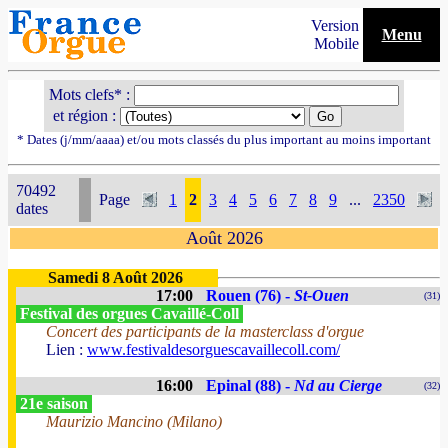
Version
Menu
Mobile
Mots clefs* :
et région :
* Dates (j/mm/aaaa) et/ou mots classés du plus important au moins important
70492
Page
1
2
3
4
5
6
7
8
9
...
2350
dates
Août 2026
Samedi 8 Août 2026
17:00
Rouen (76) -
St-Ouen
(31)
Festival des orgues Cavaillé-Coll
Concert des participants de la masterclass d'orgue
Lien :
www.festivaldesorguescavaillecoll.com/
16:00
Epinal (88) -
Nd au Cierge
(32)
21e saison
Maurizio Mancino (Milano)