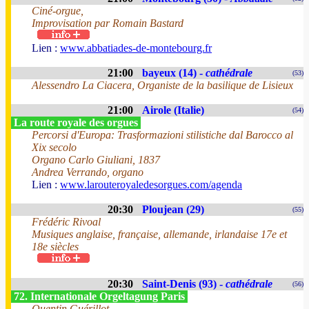
Ciné-orgue,
Improvisation par Romain Bastard
Lien :
www.abbatiades-de-montebourg.fr
21:00
bayeux (14) -
cathédrale
(53)
Alessendro La Ciacera, Organiste de la basilique de Lisieux
21:00
Airole (Italie)
(54)
La route royale des orgues
Percorsi d'Europa: Trasformazioni stilistiche dal Barocco al
Xix secolo
Organo Carlo Giuliani, 1837
Andrea Verrando, organo
Lien :
www.larouteroyaledesorgues.com/agenda
20:30
Ploujean (29)
(55)
Frédéric Rivoal
Musiques anglaise, française, allemande, irlandaise 17e et
18e siècles
20:30
Saint-Denis (93) -
cathédrale
(56)
72. Internationale Orgeltagung Paris
Quentin Guérillot