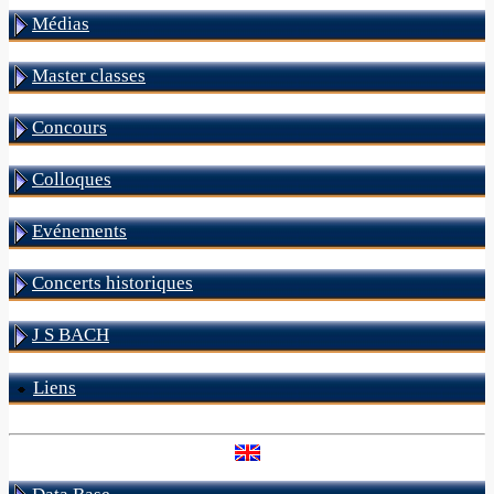
Médias
Master classes
Concours
Colloques
Evénements
Concerts historiques
J S BACH
Liens