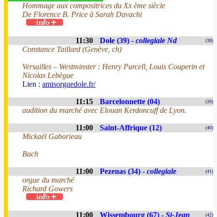
Hommage aux compositrices du Xx ème siècle
De Florence B. Price à Sarah Davachi
11:30
Dole (39) -
collegiale Nd
(38)
Constance Taillard (Genève, ch)
Versailles – Westminster : Henry Purcell, Louis Couperin et
Nicolas Lebègue
Lien :
amisorguedole.fr/
11:15
Barcelonnette (04)
(39)
audition du marché avec Elouan Kerdoncuff de Lyon.
11:00
Saint-Affrique (12)
(40)
Mickaël Gaborieau
Bach
11:00
Pezenas (34) -
collegiale
(41)
orgue du marché
Richard Gowers
11:00
Wissembourg (67) -
St-Jean
(42)