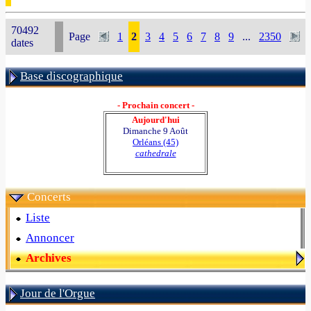
70492
Page
1
2
3
4
5
6
7
8
9
...
2350
dates
Base discographique
- Prochain concert -
Aujourd'hui
Dimanche 9 Août
Orléans (45)
cathedrale
Concerts
Liste
Annoncer
Archives
Jour de l'Orgue