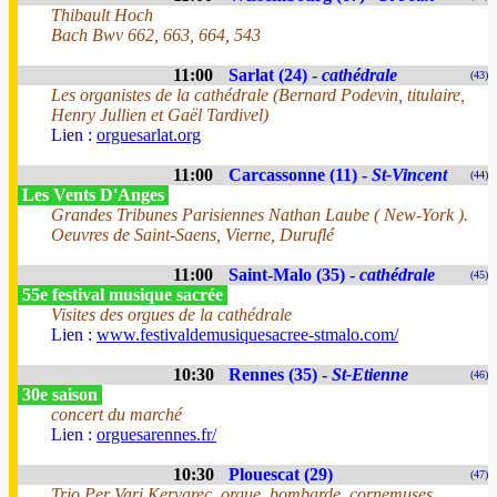
Thibault Hoch
Bach Bwv 662, 663, 664, 543
11:00
Sarlat (24) -
cathédrale
(43)
Les organistes de la cathédrale (Bernard Podevin, titulaire,
Henry Jullien et Gaël Tardivel)
Lien :
orguesarlat.org
11:00
Carcassonne (11) -
St-Vincent
(44)
Les Vents D'Anges
Grandes Tribunes Parisiennes Nathan Laube ( New-York ).
Oeuvres de Saint-Saens, Vierne, Duruflé
11:00
Saint-Malo (35) -
cathédrale
(45)
55e festival musique sacrée
Visites des orgues de la cathédrale
Lien :
www.festivaldemusiquesacree-stmalo.com/
10:30
Rennes (35) -
St-Etienne
(46)
30e saison
concert du marché
Lien :
orguesarennes.fr/
10:30
Plouescat (29)
(47)
Trio Per Vari Kervarec, orgue, bombarde, cornemuses