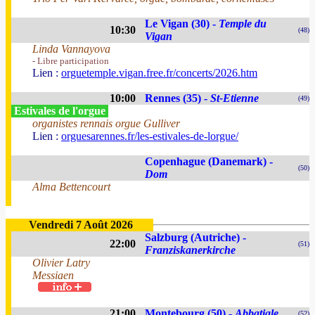
Le Vigan (30) -
Temple du
10:30
(48)
Vigan
Linda Vannayova
- Libre participation
Lien :
orguetemple.vigan.free.fr/concerts/2026.htm
10:00
Rennes (35) -
St-Etienne
(49)
Estivales de l'orgue
organistes rennais orgue Gulliver
Lien :
orguesarennes.fr/les-estivales-de-lorgue/
Copenhague (Danemark) -
(50)
Dom
Alma Bettencourt
Vendredi 7 Août 2026
Salzburg (Autriche) -
22:00
(51)
Franziskanerkirche
Olivier Latry
Messiaen
21:00
Montebourg (50) -
Abbatiale
(52)