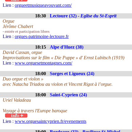
Lien :
orgueetmusiqueavouvant.com/
18:30
Lectoure (32) -
Eglise du St-Esprit
Orgue
Jérôme Chabert
- entrée et participation libres
Lien :
orgues-patrimoine-lectoure.fr
18:15
Alpe d'Huez (38)
David Cassan, orgue
Improvisations sur le film « Die Puppe » d' Ernst Lubitsch (1919)
Lien :
www.orguesetmontagnes.com/
18:00
Sorges et Ligueux (24)
Duo orgue et violon »
avec Natacha Triadou au violon et Vincent Rigot à l’orgue.
18:00
Saint-Cyprien (24)
Uriel Valadeau
Voyage à travers l'Europe baroque
Lien :
www.orguesaintcyprien.fr/evenements
18:00
Bordeaux (33) -
Basilique St-Michel