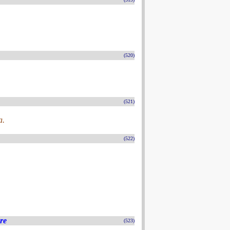
(520)
(521)
a.
(522)
ère
(523)