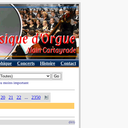
phique
Concerts
Histoire
Contact
 au moins important
20
21
22
...
2350
(511)