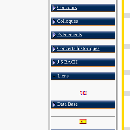
Concours
Colloques
Evénements
Concerts historiques
J S BACH
Liens
Data Base