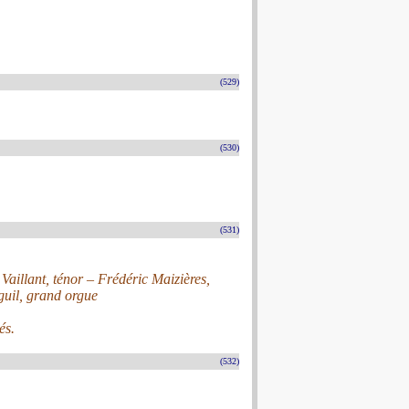
(529)
(530)
(531)
Vaillant, ténor – Frédéric Maizières,
guil, grand orgue
és.
(532)