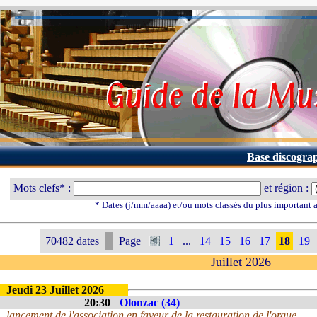
Base discogra
Mots clefs* :
et région :
* Dates (j/mm/aaaa) et/ou mots classés du plus important
70482 dates
Page
1
...
14
15
16
17
18
19
Juillet 2026
Jeudi 23 Juillet 2026
20:30
Olonzac (34)
lancement de l'association en faveur de la restauration de l'orgue