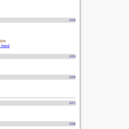
(524)
tion
.html
(525)
(526)
(527)
(528)