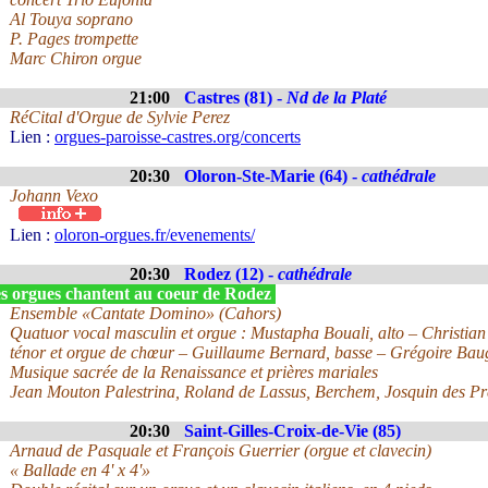
Al Touya soprano
P. Pages trompette
Marc Chiron orgue
21:00
Castres (81) -
Nd de la Platé
RéCital d'Orgue de Sylvie Perez
Lien :
orgues-paroisse-castres.org/concerts
20:30
Oloron-Ste-Marie (64) -
cathédrale
Johann Vexo
Lien :
oloron-orgues.fr/evenements/
20:30
Rodez (12) -
cathédrale
s orgues chantent au coeur de Rodez
Ensemble «Cantate Domino» (Cahors)
Quatuor vocal masculin et orgue : Mustapha Bouali, alto – Christian 
ténor et orgue de chœur – Guillaume Bernard, basse – Grégoire Bau
Musique sacrée de la Renaissance et prières mariales
Jean Mouton Palestrina, Roland de Lassus, Berchem, Josquin des Pr
20:30
Saint-Gilles-Croix-de-Vie (85)
Arnaud de Pasquale et François Guerrier (orgue et clavecin)
« Ballade en 4' x 4'»