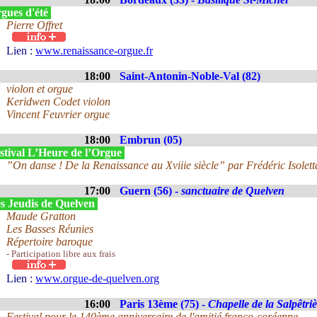
gues d'été
Pierre Offret
Lien :
www.renaissance-orgue.fr
18:00
Saint-Antonin-Noble-Val (82)
violon et orgue
Keridwen Codet violon
Vincent Feuvrier orgue
18:00
Embrun (05)
stival L’Heure de l’Orgue
”On danse ! De la Renaissance au Xviiie siècle” par Frédéric Isolett
17:00
Guern (56) -
sanctuaire de Quelven
s Jeudis de Quelven
Maude Gratton
Les Basses Réunies
Répertoire baroque
- Participation libre aux frais
Lien :
www.orgue-de-quelven.org
16:00
Paris 13ème (75) -
Chapelle de la Salpêtri
Festival pour le 140ème anniversaire de l'amitié franco-coréenne