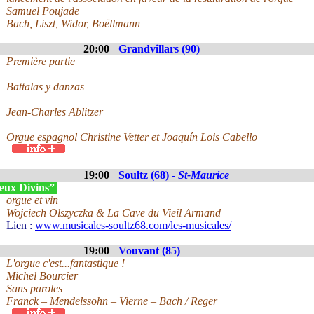
Samuel Poujade
Bach, Liszt, Widor, Boëllmann
20:00
Grandvillars (90)
Première partie
Battalas y danzas
Jean-Charles Ablitzer
Orgue espagnol Christine Vetter et Joaquín Lois Cabello
19:00
Soultz (68) -
St-Maurice
eux Divins”
orgue et vin
Wojciech Olszyczka & La Cave du Vieil Armand
Lien :
www.musicales-soultz68.com/les-musicales/
19:00
Vouvant (85)
L'orgue c'est...fantastique !
Michel Bourcier
Sans paroles
Franck – Mendelssohn – Vierne – Bach / Reger