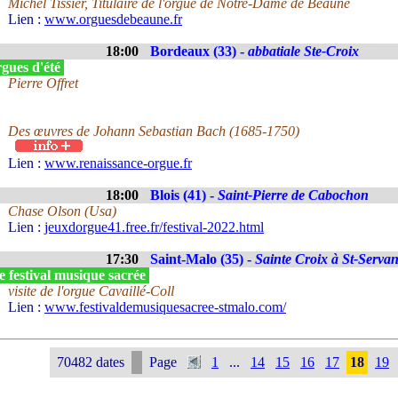
Michel Tissier, Titulaire de l'orgue de Notre-Dame de Beaune
Lien :
www.orguesdebeaune.fr
18:00
Bordeaux (33) -
abbatiale Ste-Croix
gues d'été
Pierre Offret
Des œuvres de Johann Sebastian Bach (1685-1750)
Lien :
www.renaissance-orgue.fr
18:00
Blois (41) -
Saint-Pierre de Cabochon
Chase Olson (Usa)
Lien :
jeuxdorgue41.free.fr/festival-2022.html
17:30
Saint-Malo (35) -
Sainte Croix à St-Serva
 festival musique sacrée
visite de l'orgue Cavaillé-Coll
Lien :
www.festivaldemusiquesacree-stmalo.com/
70482 dates
Page
1
...
14
15
16
17
18
19