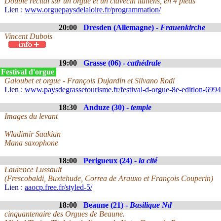
Double récital sur un orgue et un clavecin italiens, en 4 pieds
Lien :
www.orguepaysdelaloire.fr/programmation/
20:00
Dresden (Allemagne) -
Frauenkirche
Vincent Dubois
19:00
Grasse (06) -
cathédrale
 Festival d'orgue
Galoubet et orgue - François Dujardin et Silvano Rodi
Lien :
www.paysdegrassetourisme.fr/festival-d-orgue-8e-edition-699
18:30
Anduze (30) -
temple
Images du levant
Wladimir Saakian
Mana saxophone
18:00
Perigueux (24) -
la cité
Laurence Lussault
(Frescobaldi, Buxtehude, Correa de Arauxo et François Couperin)
Lien :
aaocp.free.fr/styled-5/
18:00
Beaune (21) -
Basilique Nd
cinquantenaire des Orgues de Beaune.