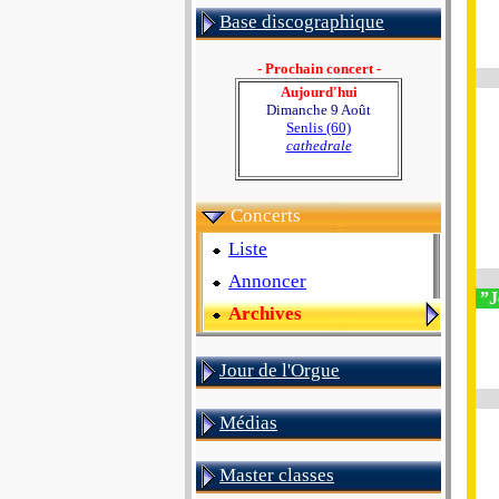
Base discographique
- Prochain concert -
Aujourd'hui
Dimanche 9 Août
Senlis (60)
cathedrale
Concerts
Liste
Annoncer
”J
Archives
Jour de l'Orgue
Médias
Master classes