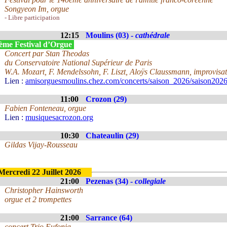
Songyeon Im, orgue
- Libre participation
12:15
Moulins (03) -
cathédrale
ème Festival d’Orgue
Concert par Stan Theodas
du Conservatoire National Supérieur de Paris
W.A. Mozart, F. Mendelssohn, F. Liszt, Aloÿs Claussmann, improvisa
Lien :
amisorguesmoulins.chez.com/concerts/saison_2026/saison2026
11:00
Crozon (29)
Fabien Fonteneau, orgue
Lien :
musiquesacrozon.org
10:30
Chateaulin (29)
Gildas Vijay-Rousseau
Mercredi 22 Juillet 2026
21:00
Pezenas (34) -
collegiale
Christopher Hainsworth
orgue et 2 trompettes
21:00
Sarrance (64)
concert Trio Eufonia