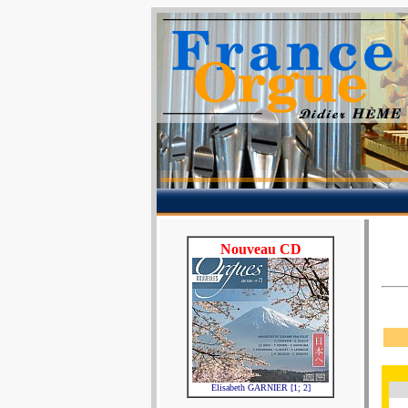
Nouveau CD
Elisabeth GARNIER [1; 2]