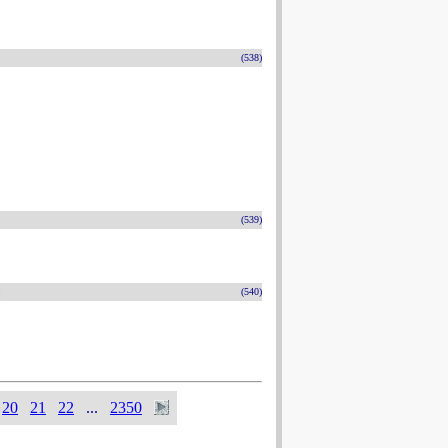
(538)
(539)
n
(540)
20
21
22
...
2350