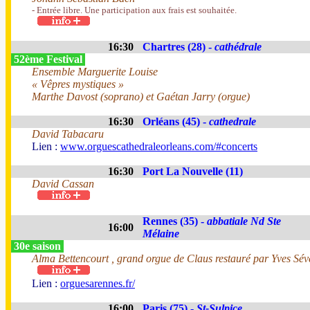
- Entrée libre. Une participation aux frais est souhaitée.
16:30
Chartres (28) -
cathédrale
52ème Festival
Ensemble Marguerite Louise
« Vêpres mystiques »
Marthe Davost (soprano) et Gaétan Jarry (orgue)
16:30
Orléans (45) -
cathedrale
David Tabacaru
Lien :
www.orguescathedraleorleans.com/#concerts
16:30
Port La Nouvelle (11)
David Cassan
Rennes (35) -
abbatiale Nd Ste
16:00
Mélaine
30e saison
Alma Bettencourt , grand orgue de Claus restauré par Yves Sév
Lien :
orguesarennes.fr/
16:00
Paris (75) -
St-Sulpice