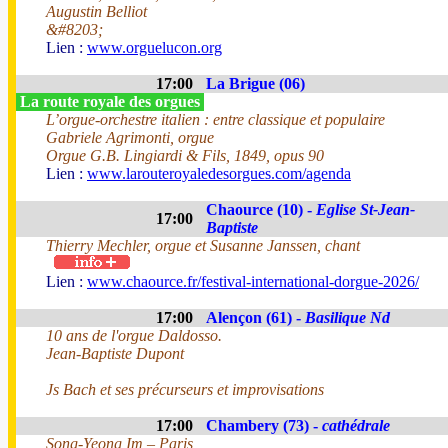
Augustin Belliot
&#8203;
Lien :
www.orguelucon.org
17:00
La Brigue (06)
La route royale des orgues
L’orgue-orchestre italien : entre classique et populaire
Gabriele Agrimonti, orgue
Orgue G.B. Lingiardi & Fils, 1849, opus 90
Lien :
www.larouteroyaledesorgues.com/agenda
Chaource (10) -
Eglise St-Jean-
17:00
Baptiste
Thierry Mechler, orgue et Susanne Janssen, chant
Lien :
www.chaource.fr/festival-international-dorgue-2026/
17:00
Alençon (61) -
Basilique Nd
10 ans de l'orgue Daldosso.
Jean-Baptiste Dupont
Js Bach et ses précurseurs et improvisations
17:00
Chambery (73) -
cathédrale
Song-Yeong Im – Paris