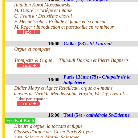
Audition Karol Mossakowski
M. Dupré : Cortège et Litanie
C. Franck : Deuxième choral
F. Mendelssohn : Prélude et fugue en si mineur
M. Reger : Introduction et passacaille en ré mineur
16:00
Callas (83) -
St-Laurent
Orgue et trompette
Trompette & Orgue — Thibault Darbon et Pierre Bagneris
Paris 13ème (75) -
Chapelle de la
16:00
Salpêtrière
Didier Matry et Agnès Retailleau, orgue à 4 mains
œuvres de Vivaldi, Mendelssohn, Haydn, Wesley, Dvorak ...
- Libre participation
16:00
Toul (54) -
cathédrale St-Etienne
Festival Bach
L'heure d'orgue, la toccata et fugue
Classes d'orgue des Cnsm Paris & Lyon
haru Shionoya, Masaki Shiozawa