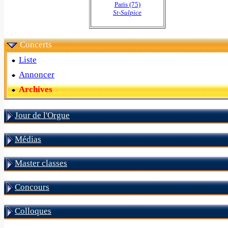
Paris (75)
St-Sulpice
Concerts
Liste
Annoncer
Archives
Jour de l'Orgue
Médias
Master classes
Concours
Colloques