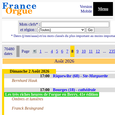
Version
Menu
Mobile
Mots clefs* :
et région :
* Dates (j/mm/aaaa) et/ou mots classés du plus important au moins importa
70480
Page
1
...
4
5
6
7
8
9
10
11
12
...
23
dates
Août 2026
Dimanche 2 Août 2026
17:00
Riquewihr (68) -
Ste-Marguerite
Bernhard Hauk
17:00
Bourges (18) -
cathédrale
Les très riches heures de l’orgue en Berry, 41e édition
Ombres et lumières
Franck Besingrand