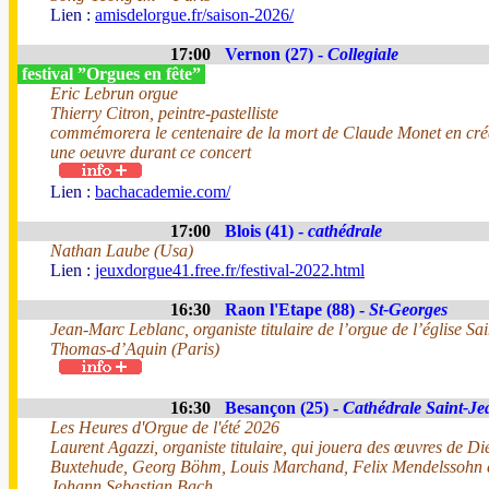
Lien :
amisdelorgue.fr/saison-2026/
17:00
Vernon (27) -
Collegiale
festival ”Orgues en fête”
Eric Lebrun orgue
Thierry Citron, peintre-pastelliste
commémorera le centenaire de la mort de Claude Monet en cré
une oeuvre durant ce concert
Lien :
bachacademie.com/
17:00
Blois (41) -
cathédrale
Nathan Laube (Usa)
Lien :
jeuxdorgue41.free.fr/festival-2022.html
16:30
Raon l'Etape (88) -
St-Georges
Jean-Marc Leblanc, organiste titulaire de l’orgue de l’église Sai
Thomas-d’Aquin (Paris)
16:30
Besançon (25) -
Cathédrale Saint-Je
Les Heures d'Orgue de l'été 2026
Laurent Agazzi, organiste titulaire, qui jouera des œuvres de Di
Buxtehude, Georg Böhm, Louis Marchand, Felix Mendelssohn 
Johann Sebastian Bach