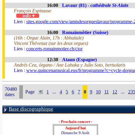
16:00
Lavaur (81) -
cathédrale St-Alain
François Espinasse
Lien :
sites.google.com/view/amisdesorgueslavaur/programme-
16:00
Romainmôtier (Suisse)
(16h : Orgue Alain, 17h : Abbatiale)
Vincent Thévenaz (sur les deux orgues)
Lien :
concerts-romainmotier.ch/cior
12:30
Ataun (Espagne)
Andrés Cea, órgano / Ane Labaka y Julio Soto, bertsolaris
Lien :
www.quincenamusical.eus/fr/programme?c=cycle-dorgu
70480
Page
1
...
4
5
6
7
8
9
10
11
12
...
23
dates
Base discographique
- Prochain concert -
Aujourd'hui
Dimanche 9 Août