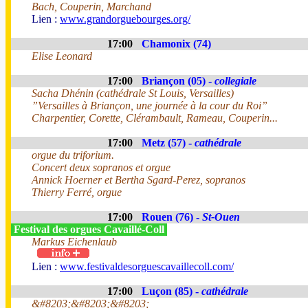
Bach, Couperin, Marchand
Lien :
www.grandorguebourges.org/
17:00
Chamonix (74)
Elise Leonard
17:00
Briançon (05) -
collegiale
Sacha Dhénin (cathédrale St Louis, Versailles)
”Versailles à Briançon, une journée à la cour du Roi”
Charpentier, Corette, Clérambault, Rameau, Couperin...
17:00
Metz (57) -
cathédrale
orgue du triforium.
Concert deux sopranos et orgue
Annick Hoerner et Bertha Sgard-Perez, sopranos
Thierry Ferré, orgue
17:00
Rouen (76) -
St-Ouen
Festival des orgues Cavaillé-Coll
Markus Eichenlaub
Lien :
www.festivaldesorguescavaillecoll.com/
17:00
Luçon (85) -
cathédrale
&#8203;&#8203;&#8203;