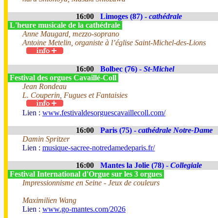
16:00
Limoges (87) -
cathédrale
L'heure musicale de la cathédrale
Anne Maugard, mezzo-soprano
Antoine Metelin, organiste à l’église Saint-Michel-des-Lions
16:00
Bolbec (76) -
St-Michel
Festival des orgues Cavaillé-Coll
Jean Rondeau
L. Couperin, Fugues et Fantaisies
Lien :
www.festivaldesorguescavaillecoll.com/
16:00
Paris (75) -
cathédrale Notre-Dame
Damin Spritzer
Lien :
musique-sacree-notredamedeparis.fr/
16:00
Mantes la Jolie (78) -
Collegiale
Festival International d'Orgue sur les 3 orgues
Impressionnisme en Seine - Jeux de couleurs
Maximilien Wang
Lien :
www.go-mantes.com/2026