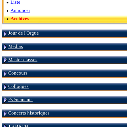
Liste
Annoncer
Archives
Jour de l'Orgue
Médias
Master classes
Concours
Colloques
Evénements
Concerts historiques
J S BACH