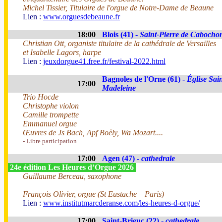
Michel Tissier, Titulaire de l'orgue de Notre-Dame de Beaune
Lien :
www.orguesdebeaune.fr
18:00
Blois (41) -
Saint-Pierre de Cabocho
Christian Ott, organiste titulaire de la cathédrale de Versailles
et Isabelle Lagors, harpe
Lien :
jeuxdorgue41.free.fr/festival-2022.html
Bagnoles de l'Orne (61) -
Église Sain
17:00
Madeleine
Trio Hocde
Christophe violon
Camille trompette
Emmanuel orgue
Œuvres de Js Bach, Apf Boëly, Wa Mozart....
- Libre participation
17:00
Agen (47) -
cathedrale
24e édition Les Heures d’Orgue 2026
Guillaume Berceau, saxophone
François Olivier, orgue (St Eustache – Paris)
Lien :
www.institutmarcderanse.com/les-heures-d-orgue/
17:00
Saint-Brieuc (22) -
cathedrale