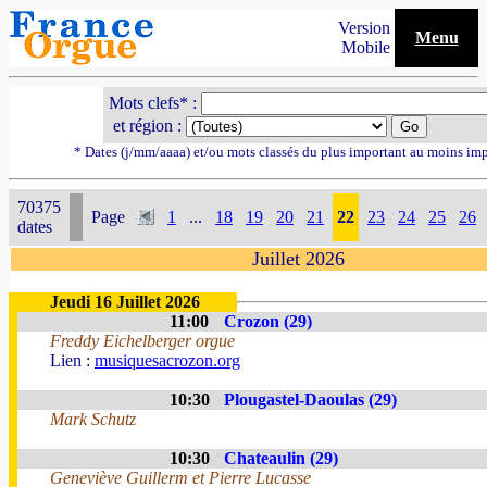
Version
Menu
Mobile
Mots clefs* :
et région :
* Dates (j/mm/aaaa) et/ou mots classés du plus important au moins im
70375
Page
1
...
18
19
20
21
22
23
24
25
26
dates
Juillet 2026
Jeudi 16 Juillet 2026
11:00
Crozon (29)
Freddy Eichelberger orgue
Lien :
musiquesacrozon.org
10:30
Plougastel-Daoulas (29)
Mark Schutz
10:30
Chateaulin (29)
Geneviève Guillerm et Pierre Lucasse