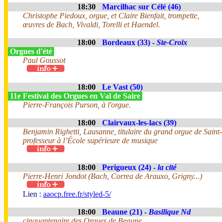
18:30
Marcilhac sur Célé (46)
Christophe Piedoux, orgue, et Claire Bienfait, trompette,
œuvres de Bach, Vivaldi, Torelli et Haendel.
18:00
Bordeaux (33) -
Ste-Croix
Orgues d'été
Paul Goussot
18:00
Le Vast (50)
11e Festival des Orgues en Val de Saire
Pierre-François Purson, à l'orgue.
18:00
Clairvaux-les-lacs (39)
Benjamin Righetti, Lausanne, titulaire du grand orgue de Saint
professeur à l’École supérieure de musique
18:00
Perigueux (24) -
la cité
Pierre-Henri Jondot (Bach, Correa de Arauxo, Grigny...)
Lien :
aaocp.free.fr/styled-5/
18:00
Beaune (21) -
Basilique Nd
cinquantenaire des Orgues de Beaune.