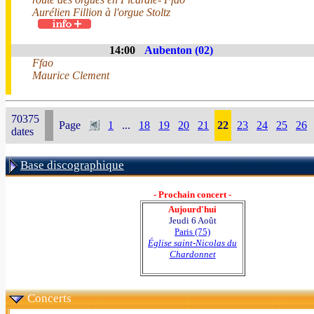
Aurélien Fillion à l'orgue Stoltz
14:00
Aubenton (02)
Ffao
Maurice Clement
70375
Page
1
...
18
19
20
21
22
23
24
25
26
dates
Base discographique
- Prochain concert -
Aujourd'hui
Jeudi 6 Août
Paris (75)
Église saint-Nicolas du
Chardonnet
Concerts