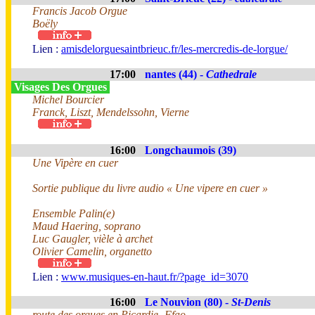
Francis Jacob Orgue
Boëly
Lien :
amisdelorguesaintbrieuc.fr/les-mercredis-de-lorgue/
17:00
nantes (44) -
Cathedrale
Visages Des Orgues
Michel Bourcier
Franck, Liszt, Mendelssohn, Vierne
16:00
Longchaumois (39)
Une Vipère en cuer
Sortie publique du livre audio « Une vipere en cuer »
Ensemble Palin(e)
Maud Haering, soprano
Luc Gaugler, vièle à archet
Olivier Camelin, organetto
Lien :
www.musiques-en-haut.fr/?page_id=3070
16:00
Le Nouvion (80) -
St-Denis
route des orgues en Picardie- Ffao