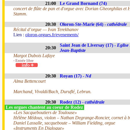
21:00
Le Grand Bornand (74)
concert de flûte de pan et d'orgue avec Dorian Gheorghilas et
Stamm.
20:30
Oloron-Ste-Marie (64) -
cathédrale
Récital d’orgue — Ivan Terekhanov
Lien :
oloron-orgues.fr/evenements/
Saint Jean de Liversay (17) -
Eglise
20:30
Jean-Baptiste
Margot Dubois Lafaye
- Entrée libre
20:30
Royan (17) -
Nd
Alma Bettencourt
Marchand, Vivaldi/Bach, Duruflé, Lebrun.
20:30
Rodez (12) -
cathédrale
Les orgues chantent au coeur de Rodez
«Les Sacqueboutiers de Toulouse»
Hélène Médous, violon – Nathan Degrange-Roncier, cornet à 
Daniel Lassalle, sacqueboute – William Fielding, orgue
«Instruments En Dialogue»