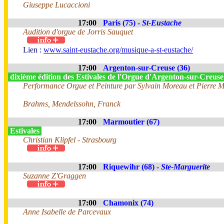
Giuseppe Lucaccioni
17:00
Paris (75) -
St-Eustache
Audition d'orgue de Jorris Sauquet
Lien :
www.saint-eustache.org/musique-a-st-eustache/
17:00
Argenton-sur-Creuse (36)
dixième édition des Estivales de l'Orgue d'Argenton-sur-Creus
Performance Orgue et Peinture par Sylvain Moreau et Pierre 
Brahms, Mendelssohn, Franck
17:00
Marmoutier (67)
Estivales
Christian Klipfel - Strasbourg
17:00
Riquewihr (68) -
Ste-Marguerite
Suzanne Z'Graggen
17:00
Chamonix (74)
Anne Isabelle de Parcevaux