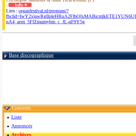
Lien :
organfestival.nl/program/?
fbclid=IwY2xjawRgIlpleHRuA2FlbQIxMABicmlkETE1YUN
nA4_aem_5FfZmumybm_c_JL-qF9Y5g
Base discographique
Concerts
Liste
Annoncer
Archives