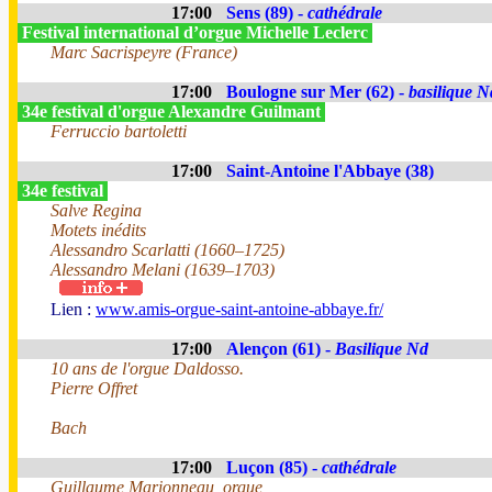
17:00
Sens (89) -
cathédrale
Festival international d’orgue Michelle Leclerc
Marc Sacrispeyre (France)
17:00
Boulogne sur Mer (62) -
basilique N
34e festival d'orgue Alexandre Guilmant
Ferruccio bartoletti
17:00
Saint-Antoine l'Abbaye (38)
34e festival
Salve Regina
Motets inédits
Alessandro Scarlatti (1660–1725)
Alessandro Melani (1639–1703)
Lien :
www.amis-orgue-saint-antoine-abbaye.fr/
17:00
Alençon (61) -
Basilique Nd
10 ans de l'orgue Daldosso.
Pierre Offret
Bach
17:00
Luçon (85) -
cathédrale
Guillaume Marionneau, orgue