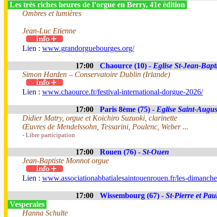
Les très riches heures de l’orgue en Berry, 41e édition
Ombres et lumières
Jean-Luc Etienne
Lien :
www.grandorguebourges.org/
17:00
Chaource (10) -
Eglise St-Jean-Bapti
Simon Harden – Conservatoire Dublin (Irlande)
Lien :
www.chaource.fr/festival-international-dorgue-2026/
17:00
Paris 8ème (75) -
Eglise Saint-Augus
Didier Matry, orgue et Koichiro Suzuoki, clarinette
Œuvres de Mendelssohn, Tessarini, Poulenc, Weber ...
- Libre participation
17:00
Rouen (76) -
St-Ouen
Jean-Baptiste Monnot orgue
Lien :
www.associationabbatialesaintouenrouen.fr/les-dimanches
17:00
Wissembourg (67) -
St-Pierre et Pau
Vesperales
Hanna Schulte