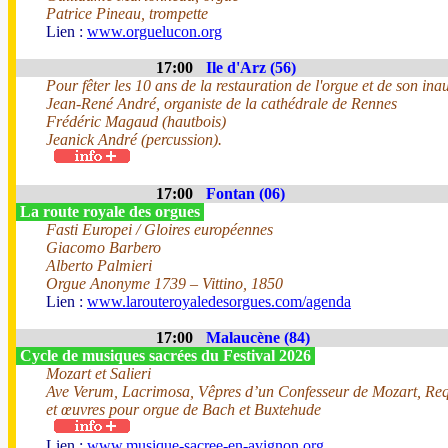
Patrice Pineau, trompette
Lien :
www.orguelucon.org
17:00
Ile d'Arz (56)
Pour fêter les 10 ans de la restauration de l'orgue et de son ina
Jean-René André, organiste de la cathédrale de Rennes
Frédéric Magaud (hautbois)
Jeanick André (percussion).
17:00
Fontan (06)
La route royale des orgues
Fasti Europei / Gloires européennes
Giacomo Barbero
Alberto Palmieri
Orgue Anonyme 1739 – Vittino, 1850
Lien :
www.larouteroyaledesorgues.com/agenda
17:00
Malaucène (84)
Cycle de musiques sacrées du Festival 2026
Mozart et Salieri
Ave Verum, Lacrimosa, Vêpres d’un Confesseur de Mozart, Req
et œuvres pour orgue de Bach et Buxtehude
Lien :
www.musique-sacree-en-avignon.org