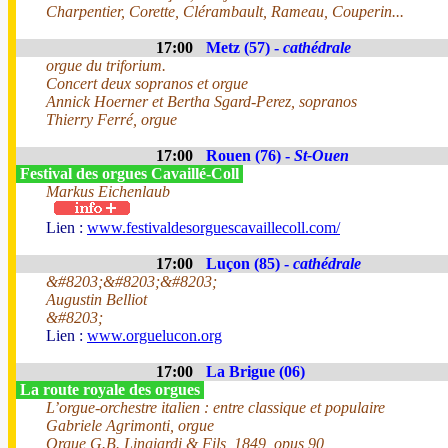
Charpentier, Corette, Clérambault, Rameau, Couperin...
17:00
Metz (57) -
cathédrale
orgue du triforium.
Concert deux sopranos et orgue
Annick Hoerner et Bertha Sgard-Perez, sopranos
Thierry Ferré, orgue
17:00
Rouen (76) -
St-Ouen
Festival des orgues Cavaillé-Coll
Markus Eichenlaub
Lien :
www.festivaldesorguescavaillecoll.com/
17:00
Luçon (85) -
cathédrale
&#8203;&#8203;&#8203;
Augustin Belliot
&#8203;
Lien :
www.orguelucon.org
17:00
La Brigue (06)
La route royale des orgues
L’orgue-orchestre italien : entre classique et populaire
Gabriele Agrimonti, orgue
Orgue G.B. Lingiardi & Fils, 1849, opus 90