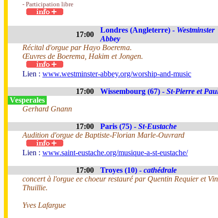
- Participation libre
Londres (Angleterre) -
Westminster
17:00
Abbey
Récital d'orgue par Hayo Boerema.
Œuvres de Boerema, Hakim et Jongen.
Lien :
www.westminster-abbey.org/worship-and-music
17:00
Wissembourg (67) -
St-Pierre et Pau
Vesperales
Gerhard Gnann
17:00
Paris (75) -
St-Eustache
Audition d'orgue de Baptiste-Florian Marle-Ouvrard
Lien :
www.saint-eustache.org/musique-a-st-eustache/
17:00
Troyes (10) -
cathédrale
concert à l'orgue ee choeur restauré par Quentin Requier et Vi
Thuillie.
Yves Lafargue