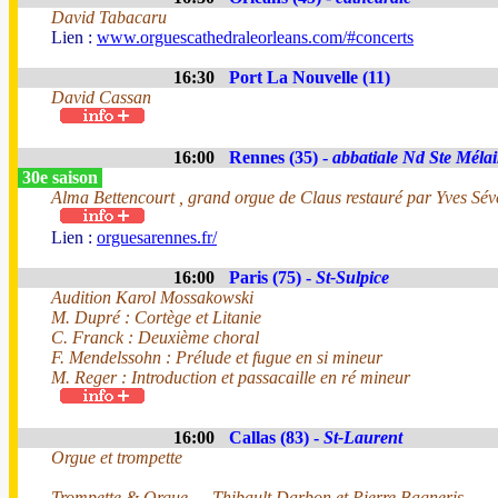
David Tabacaru
Lien :
www.orguescathedraleorleans.com/#concerts
16:30
Port La Nouvelle (11)
David Cassan
16:00
Rennes (35) -
abbatiale Nd Ste Méla
30e saison
Alma Bettencourt , grand orgue de Claus restauré par Yves Sév
Lien :
orguesarennes.fr/
16:00
Paris (75) -
St-Sulpice
Audition Karol Mossakowski
M. Dupré : Cortège et Litanie
C. Franck : Deuxième choral
F. Mendelssohn : Prélude et fugue en si mineur
M. Reger : Introduction et passacaille en ré mineur
16:00
Callas (83) -
St-Laurent
Orgue et trompette
Trompette & Orgue — Thibault Darbon et Pierre Bagneris