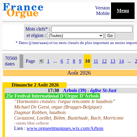
Version
Menu
Mobile
Mots clefs* :
et région :
* Dates (j/mm/aaaa) et/ou mots classés du plus important au moins impor
70560
Page
1
...
6
7
8
9
10
11
12
13
14
...
dates
Août 2026
Dimanche 2 Août 2026
17:30
Arbois (39) -
église St-Just
25e Festival International D’Orgue D’Arbois
”Harmonies croisées: l'orgue rencontre le hautbois”
Michael De Geest, orgue (Brugges-Belgique)
Dagmar Robben, hautbois
Cavazzoni, Loeillet, Böhm, Buxtehude, Bach, Morricone
- entrée libre collecte
Lien :
www.orgueetmusiques.wix.com/Arbois