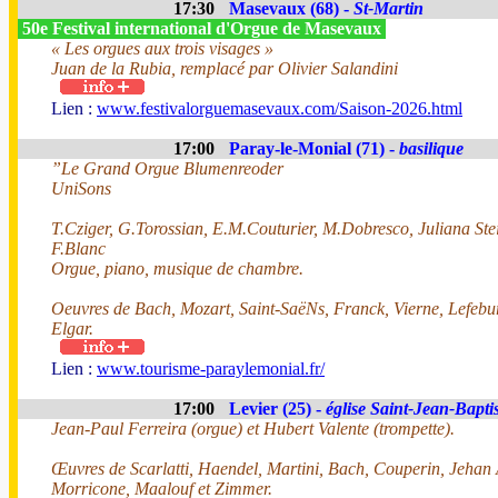
17:30
Masevaux (68) -
St-Martin
50e Festival international d'Orgue de Masevaux
« Les orgues aux trois visages »
Juan de la Rubia, remplacé par Olivier Salandini
Lien :
www.festivalorguemasevaux.com/Saison-2026.html
17:00
Paray-le-Monial (71) -
basilique
”Le Grand Orgue Blumenreoder
UniSons
T.Cziger, G.Torossian, E.M.Couturier, M.Dobresco, Juliana Ste
F.Blanc
Orgue, piano, musique de chambre.
Oeuvres de Bach, Mozart, Saint-SaëNs, Franck, Vierne, Lefeb
Elgar.
Lien :
www.tourisme-paraylemonial.fr/
17:00
Levier (25) -
église Saint-Jean-Bapti
Jean-Paul Ferreira (orgue) et Hubert Valente (trompette).
Œuvres de Scarlatti, Haendel, Martini, Bach, Couperin, Jehan 
Morricone, Maalouf et Zimmer.