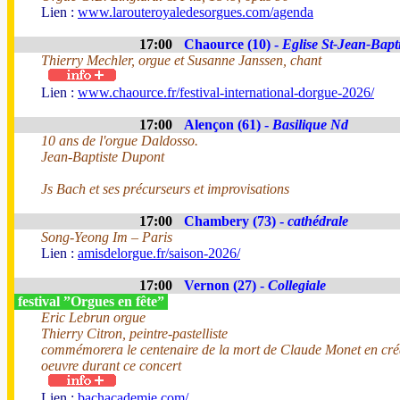
Lien :
www.larouteroyaledesorgues.com/agenda
17:00
Chaource (10) -
Eglise St-Jean-Bapti
Thierry Mechler, orgue et Susanne Janssen, chant
Lien :
www.chaource.fr/festival-international-dorgue-2026/
17:00
Alençon (61) -
Basilique Nd
10 ans de l'orgue Daldosso.
Jean-Baptiste Dupont
Js Bach et ses précurseurs et improvisations
17:00
Chambery (73) -
cathédrale
Song-Yeong Im – Paris
Lien :
amisdelorgue.fr/saison-2026/
17:00
Vernon (27) -
Collegiale
festival ”Orgues en fête”
Eric Lebrun orgue
Thierry Citron, peintre-pastelliste
commémorera le centenaire de la mort de Claude Monet en cré
oeuvre durant ce concert
Lien :
bachacademie.com/