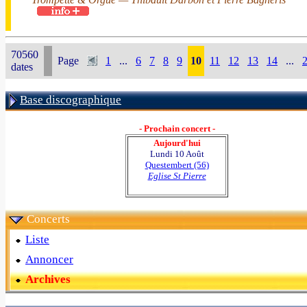
70560
Page
1
...
6
7
8
9
10
11
12
13
14
...
dates
Base discographique
- Prochain concert -
Aujourd'hui
Lundi 10 Août
Questembert (56)
Eglise St Pierre
Concerts
Liste
Annoncer
Archives