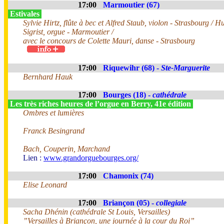
17:00
Marmoutier (67)
Estivales
Sylvie Hirtz, flûte à bec et Alfred Staub, violon - Strasbourg / H
Sigrist, orgue - Marmoutier /
avec le concours de Colette Mauri, danse - Strasbourg
17:00
Riquewihr (68) -
Ste-Marguerite
Bernhard Hauk
17:00
Bourges (18) -
cathédrale
Les très riches heures de l’orgue en Berry, 41e édition
Ombres et lumières
Franck Besingrand
Bach, Couperin, Marchand
Lien :
www.grandorguebourges.org/
17:00
Chamonix (74)
Elise Leonard
17:00
Briançon (05) -
collegiale
Sacha Dhénin (cathédrale St Louis, Versailles)
”Versailles à Briançon, une journée à la cour du Roi”