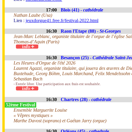
17:00
Blois (41) -
cathédrale
Nathan Laube (Usa)
Lien :
jeuxdorgue41.free.fr/festival-2022.html
16:30
Raon l'Etape (88) -
St-Georges
Jean-Marc Leblanc, organiste titulaire de l’orgue de l’église Sai
Thomas-d’Aquin (Paris)
16:30
Besançon (25) -
Cathédrale Saint-Je
Les Heures d'Orgue de l'été 2026
Laurent Agazzi, organiste titulaire, qui jouera des œuvres de Di
Buxtehude, Georg Böhm, Louis Marchand, Felix Mendelssohn 
Sebastian Bach
- Entrée libre. Une participation aux frais est souhaitée.
16:30
Chartres (28) -
cathédrale
52ème Festival
Ensemble Marguerite Louise
« Vêpres mystiques »
Marthe Davost (soprano) et Gaétan Jarry (orgue)
16:30
Orléans (45) -
cathedrale