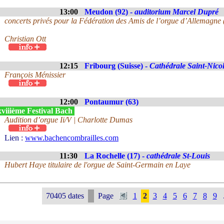
13:00
Meudon (92) -
auditorium Marcel Dupré
concerts privés pour la Fédération des Amis de l’orgue d’Allemagne
Christian Ott
12:15
Fribourg (Suisse) -
Cathédrale Saint-Nico
François Ménissier
12:00
Pontaumur (63)
viiième Festival Bach
Audition d’orgue Ii/V | Charlotte Dumas
Lien :
www.bachencombrailles.com
11:30
La Rochelle (17) -
cathédrale St-Louis
Hubert Haye titulaire de l'orgue de Saint-Germain en Laye
70405 dates
Page
1
2
3
4
5
6
7
8
9