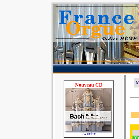
M
Nouveau CD
Kei KOÏTO
Xx