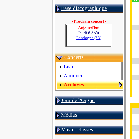
Base discographique
- Prochain concert -
Aujourd'hui
Jeudi 6 Août
Landogne (63)
Concerts
Liste
Annoncer
Archives
Jour de l'Orgue
Médias
Master classes