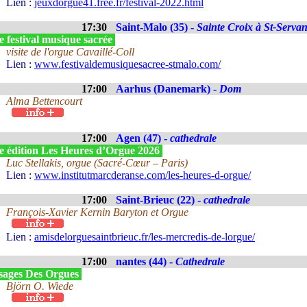
Lien :
jeuxdorgue41.free.fr/festival-2022.html
17:30
Saint-Malo (35) -
Sainte Croix à St-Serva
 festival musique sacrée
visite de l'orgue Cavaillé-Coll
Lien :
www.festivaldemusiquesacree-stmalo.com/
17:00
Aarhus (Danemark) -
Dom
Alma Bettencourt
17:00
Agen (47) -
cathedrale
e édition Les Heures d’Orgue 2026
Luc Stellakis, orgue (Sacré-Cœur – Paris)
Lien :
www.institutmarcderanse.com/les-heures-d-orgue/
17:00
Saint-Brieuc (22) -
cathedrale
François-Xavier Kernin Baryton et Orgue
Lien :
amisdelorguesaintbrieuc.fr/les-mercredis-de-lorgue/
17:00
nantes (44) -
Cathedrale
sages Des Orgues
Björn O. Wiede