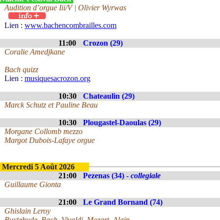
Audition d’orgue Iii/V | Olivier Wyrwas
Lien :
www.bachencombrailles.com
11:00
Crozon (29)
Coralie Amedjkane
Bach quizz
Lien :
musiquesacrozon.org
10:30
Chateaulin (29)
Marck Schutz et Pauline Beau
10:30
Plougastel-Daoulas (29)
Morgane Collomb mezzo
Margot Dubois-Lafaye orgue
Mercredi 5 Août 2026
21:00
Pezenas (34) -
collegiale
Guillaume Gionta
21:00
Le Grand Bornand (74)
Ghislain Leroy
Buxtehude, Bach, Vivaldi, Mozart, Alain