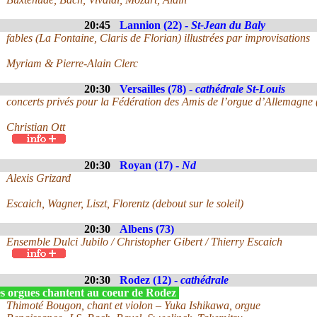
20:45
Lannion (22) -
St-Jean du Baly
fables (La Fontaine, Claris de Florian) illustrées par improvisations
Myriam & Pierre-Alain Clerc
20:30
Versailles (78) -
cathédrale St-Louis
concerts privés pour la Fédération des Amis de l’orgue d’Allemagne
Christian Ott
20:30
Royan (17) -
Nd
Alexis Grizard
Escaich, Wagner, Liszt, Florentz (debout sur le soleil)
20:30
Albens (73)
Ensemble Dulci Jubilo / Christopher Gibert / Thierry Escaich
20:30
Rodez (12) -
cathédrale
s orgues chantent au coeur de Rodez
Thimoté Bougon, chant et violon – Yuka Ishikawa, orgue