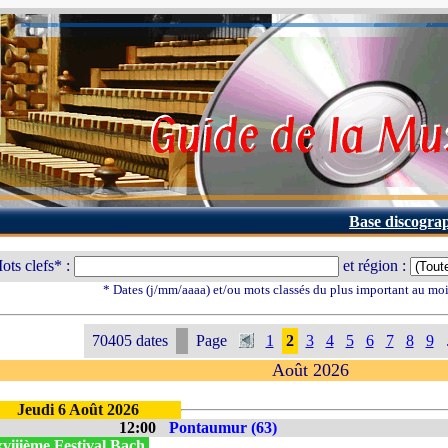
Base discogra
ots clefs* :
et région :
* Dates (j/mm/aaaa) et/ou mots classés du plus important au mo
70405 dates
Page
1
2
3
4
5
6
7
8
9
Août 2026
Jeudi 6 Août 2026
12:00
Pontaumur (63)
viiième Festival Bach