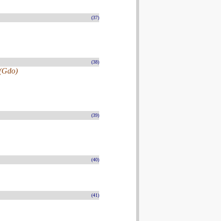
(37)
(38)
 (Gdo)
(39)
(40)
(41)