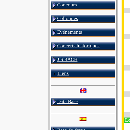
Concours
Colloques
Evénements
Concerts historiques
J S BACH
Liens
Data Base
Le