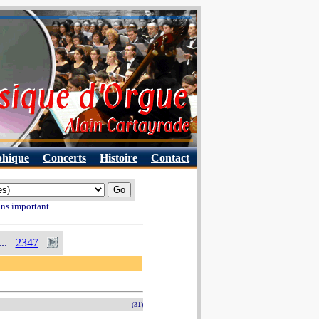
phique
Concerts
Histoire
Contact
ins important
...
2347
(31)