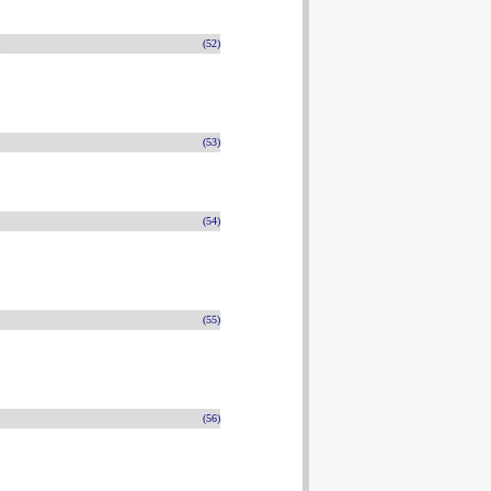
n
(52)
(53)
(54)
(55)
(56)