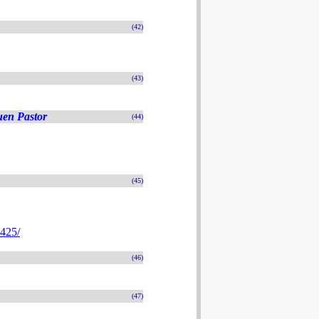
(42)
(43)
uen Pastor
(44)
(45)
4425/
(46)
(47)