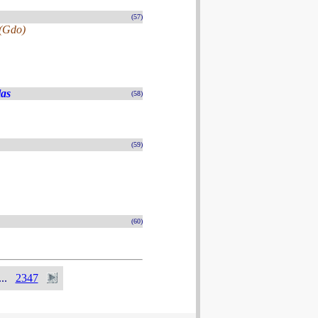
(57)
 (Gdo)
las
(58)
(59)
(60)
...
2347