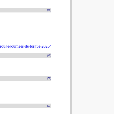
(48)
rouge/journees-de-lorgue-2026/
(49)
(50)
(51)