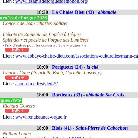
Lien :
www.lesamisdesorguesdethonon.org/
18:30
La Chaise-Dieu (43) -
abbatiale
urnées de l’orgue 2026
Concert de Jean-Charles Ablitzer
L’école de Rameau, de l’opéra à l’église
Splendeur et poésie de l’orgue des Lumières
- Prix d’entrée pour les concerts : 15 € – jeunes 7 €
Lien :
www.abbaye-chaise-dieu.com/associations-culturelles/marin-ca
18:00
Perigueux (24) -
la cité
Charles Cane ( Scarlatti, Bach, Corrette, Lasceux)
Lien :
aaocp.free.fr/styled-5/
18:00
Bordeaux (33) -
abbatiale Ste-Croix
gues d'été
Richard Gowers
Lien :
www.renaissance-orgue.fr
18:00
Blois (41) -
Saint-Pierre de Cabochon
Nathan Laube