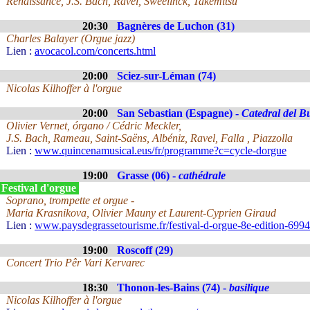
Renaissance, J.S. Bach, Ravel, Sweelinck, Takemitsu
20:30
Bagnères de Luchon (31)
Charles Balayer (Orgue jazz)
Lien :
avocacol.com/concerts.html
20:00
Sciez-sur-Léman (74)
Nicolas Kilhoffer à l'orgue
20:00
San Sebastian (Espagne) -
Catedral del B
Olivier Vernet, órgano / Cédric Meckler,
J.S. Bach, Rameau, Saint-Saëns, Albéniz, Ravel, Falla , Piazzolla
Lien :
www.quincenamusical.eus/fr/programme?c=cycle-dorgue
19:00
Grasse (06) -
cathédrale
 Festival d'orgue
Soprano, trompette et orgue -
Maria Krasnikova, Olivier Mauny et Laurent-Cyprien Giraud
Lien :
www.paysdegrassetourisme.fr/festival-d-orgue-8e-edition-699
19:00
Roscoff (29)
Concert Trio Pêr Vari Kervarec
18:30
Thonon-les-Bains (74) -
basilique
Nicolas Kilhoffer à l'orgue