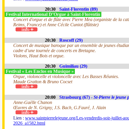
20:30
Saint-Florentin (89)
Festival International D’Orgue à Saint-Florentin
Concert d'orgue et de flûte avec Pierre Mea (organiste de la ca
Reims, France) et Anne Cécile Cuniot (flûtiste)
20:30
Roscoff (29)
Concert de musique baroque par un ensemble de jeunes étudian
cadre d’une tournée de concerts en Bretagne.
Violons, Haut Bois et orgue.
20:30
Guimiliau (29)
Festival « Les Enclos en Musique »
Orgue, violoncelle et violoncelle avec Les Basses Réunies.
Maude Gratton & Bruno Cocset
20:00
Strasbourg (67) -
St-Pierre le jeune 
Anne-Gaëlle Chanon
Œuvres de N. Grigny, J.S. Bach, G.Fauré, J. Alain
Lien :
www.saintpierrelejeune.org/Les-vendredis-soir-juillet-aou
2026_a1582.html