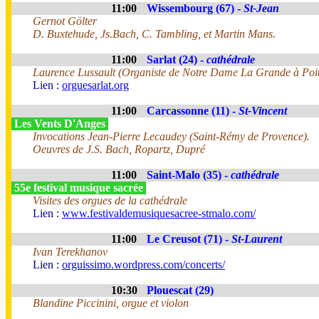
11:00
Wissembourg (67) -
St-Jean
Gernot Gölter
D. Buxtehude, Js.Bach, C. Tambling, et Martin Mans.
11:00
Sarlat (24) -
cathédrale
Laurence Lussault (Organiste de Notre Dame La Grande à Poit
Lien :
orguesarlat.org
11:00
Carcassonne (11) -
St-Vincent
Les Vents D'Anges
Invocations Jean-Pierre Lecaudey (Saint-Rémy de Provence).
Oeuvres de J.S. Bach, Ropartz, Dupré
11:00
Saint-Malo (35) -
cathédrale
55e festival musique sacrée
Visites des orgues de la cathédrale
Lien :
www.festivaldemusiquesacree-stmalo.com/
11:00
Le Creusot (71) -
St-Laurent
Ivan Terekhanov
Lien :
orguissimo.wordpress.com/concerts/
10:30
Plouescat (29)
Blandine Piccinini, orgue et violon