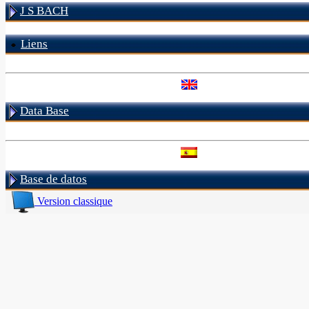
J S BACH
Liens
Data Base
Base de datos
Version classique