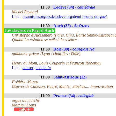
11:30
Lodève (34) -
cathédrale
Michel Reynard
Lien :
lesamisdesorguesdelodeve.org/demi-heures-dorgue/
11:30
Auch (32) -
St-Orens
Les claviers en Pays d'Auch
Christophe d’Alessandro (Paris, Cnrs, Église Sainte-Elisabeth
Quand La création se mêle à la science.
11:30
Dole (39) -
collegiale Nd
guillaume prieur (Lyon / charolles / Dole)
Henry du Mont, Louis Couperin et François Roberday
Lien :
amisorguedole.fr/
11:00
Saint-Affrique (12)
Frédéric Munoz
Œuvres de Cabezon, Fauré, Mahler, Sibélius.... Improvisation
11:00
Pezenas (34) -
collegiale
orgue du marché
Mathieu Lours