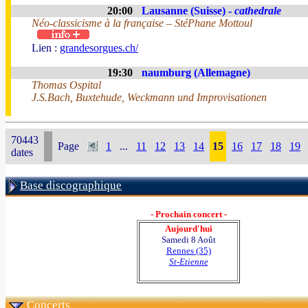
20:00
Lausanne (Suisse) -
cathedrale
Néo-classicisme à la française – StéPhane Mottoul
Lien :
grandesorgues.ch/
19:30
naumburg (Allemagne)
Thomas Ospital
J.S.Bach, Buxtehude, Weckmann und Improvisationen
70443
Page
1
...
11
12
13
14
15
16
17
18
19
dates
Base discographique
- Prochain concert -
Aujourd'hui
Samedi 8 Août
Rennes (35)
St-Etienne
Concerts