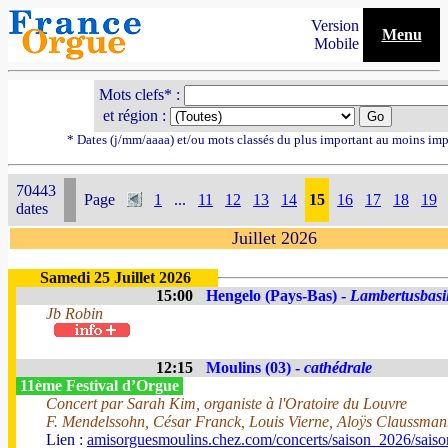
Version
Menu
Mobile
Mots clefs* :
et région :
* Dates (j/mm/aaaa) et/ou mots classés du plus important au moins imp
70443
Page
1
...
11
12
13
14
15
16
17
18
19
dates
Juillet 2026
Samedi 25 Juillet 2026
15:00
Hengelo (Pays-Bas) -
Lambertusbasil
Jb Robin
12:15
Moulins (03) -
cathédrale
11ème Festival d’Orgue
Concert par Sarah Kim, organiste à l'Oratoire du Louvre
F. Mendelssohn, César Franck, Louis Vierne, Aloÿs Claussma
Lien :
amisorguesmoulins.chez.com/concerts/saison_2026/sais