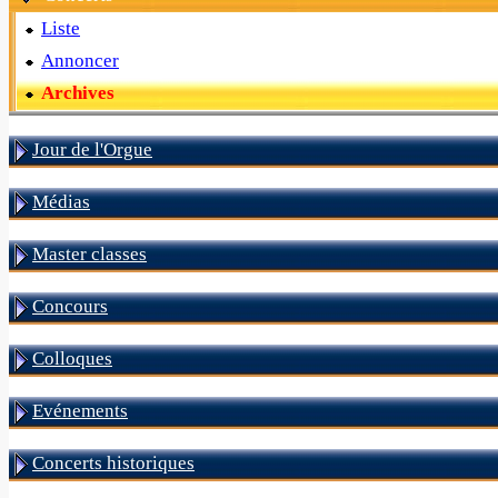
Liste
Annoncer
Archives
Jour de l'Orgue
Médias
Master classes
Concours
Colloques
Evénements
Concerts historiques