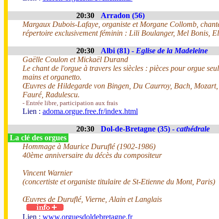
20:30
Arradon (56)
Margaux Dubois-Lafaye, organiste et Morgane Collomb, chant
répertoire exclusivement féminin : Lili Boulanger, Mel Bonis, 
20:30
Albi (81) -
Eglise de la Madeleine
Gaëlle Coulon et Mickaël Durand
Le chant de l'orgue à travers les siècles : pièces pour orgue seul
mains et organetto.
Œuvres de Hildegarde von Bingen, Du Caurroy, Bach, Mozart,
Fauré, Radulescu.
- Entrée libre, participation aux frais
Lien :
adoma.orgue.free.fr/index.html
20:30
Dol-de-Bretagne (35) -
cathédrale
La clé des orgues
Hommage à Maurice Duruflé (1902-1986)
40ème anniversaire du décès du compositeur
Vincent Warnier
(concertiste et organiste titulaire de St-Etienne du Mont, Paris)
Œuvres de Duruflé, Vierne, Alain et Langlais
Lien :
www.orguesdoldebretagne.fr