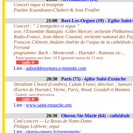
Concert orgue et trompette
Pauline Koundouno-Chabert & Jean Pradère
21:00
Bort-Les-Orgues (19) -
Eglise Saint
Concert : ” 2 trompettes et orgue ”
avec l’Ensemble Battaglia :Gilles Mercier, orchestre Philharm
Radio-France, Jean-Marie Cousinié, orchestre national des Pay
François Clément, titulaire émérite de l’orgue de la cathédrale
Ferrand
programme: Bach – Monteverdi – Haendel - Rameau etc…
- Participation aux frais: 10 € (gratuité moins de 15 ans)
Lien :
auborddesorgues.e-monsite.com
20:30
Paris (75) -
église Saint-Eustache
Streatham Choral (Londres), Calum Fraser, direction ; Samuel 
Œuvres de Haendel, Vierne, Parry, Wood, Goodall et Bainton.
- Gratuit, sans réservation.
Lien :
www.saint-eustache.org/
20:30
Oloron-Ste-Marie (64) -
cathédrale
Ciné-concert — Le Bossu de Notre-Dame
Philippe Lefebvre, orgue
Lien :
oloron-orgues.fr/evenements/