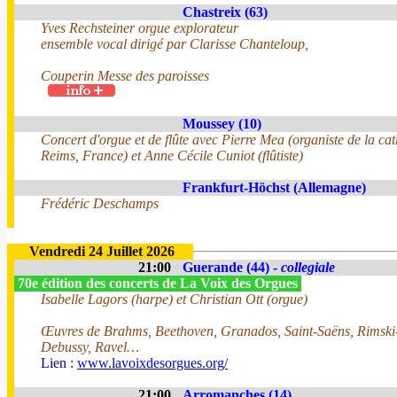
Chastreix (63)
Yves Rechsteiner orgue explorateur
ensemble vocal dirigé par Clarisse Chanteloup,
Couperin Messe des paroisses
Moussey (10)
Concert d'orgue et de flûte avec Pierre Mea (organiste de la ca
Reims, France) et Anne Cécile Cuniot (flûtiste)
Frankfurt-Höchst (Allemagne)
Frédéric Deschamps
Vendredi 24 Juillet 2026
21:00
Guerande (44) -
collegiale
70e édition des concerts de La Voix des Orgues
Isabelle Lagors (harpe) et Christian Ott (orgue)
Œuvres de Brahms, Beethoven, Granados, Saint-Saëns, Rimski
Debussy, Ravel…
Lien :
www.lavoixdesorgues.org/
21:00
Arromanches (14)