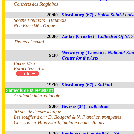
Concerts des Stagiaires
20:00
Strasbourg (67) -
Eglise Saint-Louis-
Solène Bouthors - Hautbois
Noé Brencklé - Orgue
20:00
Zadar (Croatie) -
Cathedral Of St. S
Thomas Ospital
Weiwuying (Taïwan) -
National Ka
19:30
Center for the Arts
Pierre Mea
Eurocuivres Asia
19:30
Strasbourg (67) -
St-Paul
Samedis de la Neustadt
Academie internationale
19:00
Beziers (34) -
cathedrale
30 ans de l'heure d'orgue.
Les souffles d'or : D. Bougard & N. Planchon trompettes
Christopher Hainsworth, titulaire depuis 20 ans
18:30
Fontenay-le-Comte (85) -
Nd