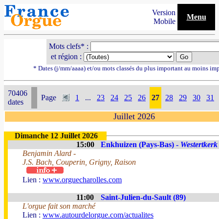
Version
Menu
Mobile
Mots clefs* :
et région :
* Dates (j/mm/aaaa) et/ou mots classés du plus important au moins im
70406
Page
1
...
23
24
25
26
27
28
29
30
31
dates
Juillet 2026
Dimanche 12 Juillet 2026
15:00
Enkhuizen (Pays-Bas) -
Westertkerk
Benjamin Alard -
J.S. Bach, Couperin, Grigny, Raison
Lien :
www.orguecharolles.com
11:00
Saint-Julien-du-Sault (89)
L'orgue fait son marché
Lien :
www.autourdelorgue.com/actualites