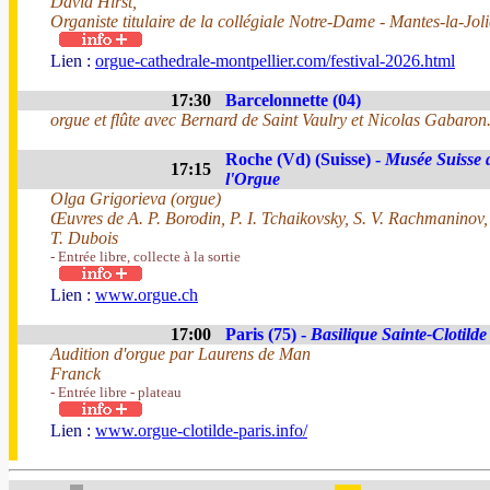
David Hirst,
Organiste titulaire de la collégiale Notre-Dame - Mantes-la-Joli
Lien :
orgue-cathedrale-montpellier.com/festival-2026.html
17:30
Barcelonnette (04)
orgue et flûte avec Bernard de Saint Vaulry et Nicolas Gabaron
Roche (Vd) (Suisse) -
Musée Suisse 
17:15
l'Orgue
Olga Grigorieva (orgue)
Œuvres de A. P. Borodin, P. I. Tchaikovsky, S. V. Rachmaninov
T. Dubois
- Entrée libre, collecte à la sortie
Lien :
www.orgue.ch
17:00
Paris (75) -
Basilique Sainte-Clotilde
Audition d'orgue par Laurens de Man
Franck
- Entrée libre - plateau
Lien :
www.orgue-clotilde-paris.info/