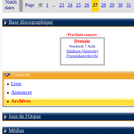
70406
Page
1
...
23
24
25
26
27
28
29
30
31
dates
Base discographique
- Prochain concert -
Demain
Vendredi 7 Août
Salzburg (Autriche)
Franziskanerkirche
Concerts
Liste
Annoncer
Archives
Jour de l'Orgue
Médias