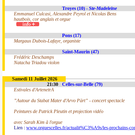
Troyes (10) -
Ste-Madeleine
Emmanuel Culcasi, Alexandre Peyrol et Nicolas Bens
hautbois, cor anglais et orgue
Pons (17)
Margaux Dubois-Lafaye, organiste
Saint-Maurin (47)
Frédéric Deschamps
Natacha Triadou violon
Samedi 11 Juillet 2026
21:30
Celles-sur-Belle (79)
Estivales d'ArtenetrA
”Autour du Stabat Mater d'Arvo Pärt” - concert spectacle
Peintures de Patrick Pleutin et projection vidéo
avec Sarah Kim à l'orgue
Lien :
www.orguescelles.fr/actualit%C3%A9s/les-prochains-con