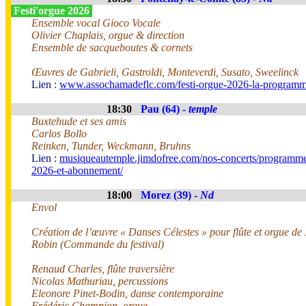
Festi'orgue 2026
Ensemble vocal Gioco Vocale
Olivier Chaplais, orgue & direction
Ensemble de sacqueboutes & cornets
Œuvres de Gabrieli, Gastroldi, Monteverdi, Susato, Sweelinck
Lien :
www.assochamadeflc.com/festi-orgue-2026-la-programm
18:30
Pau (64) -
temple
Buxtehude et ses amis
Carlos Bollo
Reinken, Tunder, Weckmann, Bruhns
Lien :
musiqueautemple.jimdofree.com/nos-concerts/programme
2026-et-abonnement/
18:00
Morez (39) -
Nd
Envol
Création de l’œuvre « Danses Célestes » pour flûte et orgue de
Robin (Commande du festival)
Renaud Charles, flûte traversière
Nicolas Mathuriau, percussions
Eleonore Pinet-Bodin, danse contemporaine
Frédéric Champion, orgue