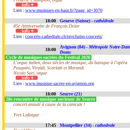
Lien :
www.musiques-en-haut.fr/?page_id=3070
18:00
Geneve (Suisse) -
cathédrale
85e Anniversaire de François Delor
Lien :
concerts-cathedrale.ch/prochains-concerts/
Avignon (84) -
Métropole Notre-Dam
18:00
Doms
Cycle de musiques sacrées du Festival 2026
L’orgue italien, deux siècles de musique, du baroque à l’opéra
Pasquini, Vivaldi, Scarlatti et Morandi
Nicolo Sari, orgue
Lien :
www.musique-sacree-en-avignon.org
18:00
Seurre (21)
28e rencontre de musique anciennr de Seurre
concert annulé à cause de la canicule !
Yves Lafargue
17:45
Montpellier (34) -
cathedrale