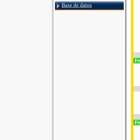
Base de datos
Fes
Fe