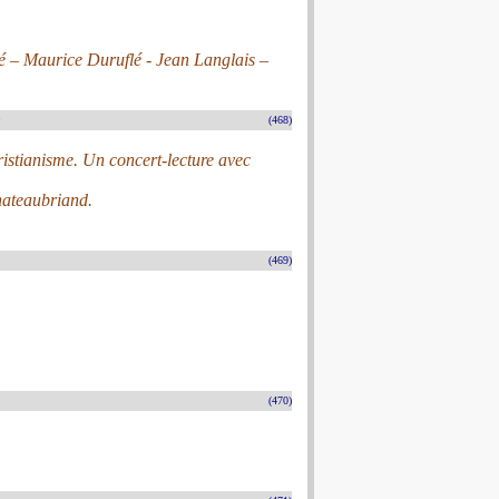
é – Maurice Duruflé - Jean Langlais –
n
(468)
ristianisme. Un concert-lecture avec
Chateaubriand.
(469)
(470)