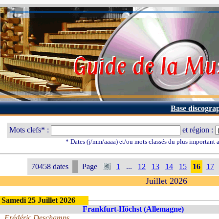
Base discogra
Mots clefs* :
et région :
* Dates (j/mm/aaaa) et/ou mots classés du plus important
70458 dates
Page
1
...
12
13
14
15
16
17
Juillet 2026
Samedi 25 Juillet 2026
Frankfurt-Höchst (Allemagne)
Frédéric Deschamps