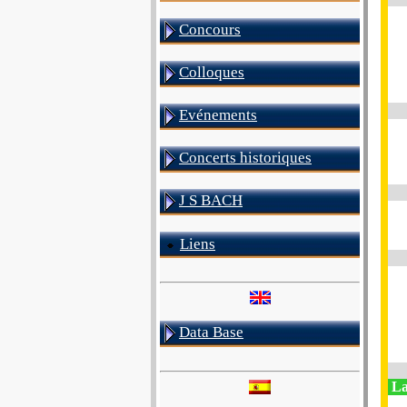
Concours
Colloques
Evénements
Concerts historiques
J S BACH
Liens
Data Base
La