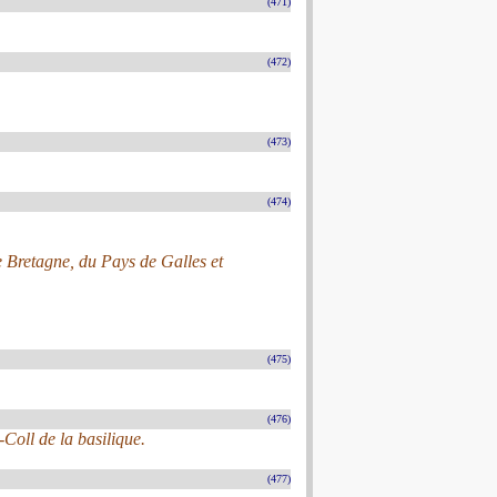
(471)
(472)
(473)
(474)
e Bretagne, du Pays de Galles et
(475)
(476)
Coll de la basilique.
(477)