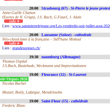
20:00
Strasbourg (67) -
St-Pierre le jeune protes
Anne-Gaëlle Chanon
Œuvres de N. Grigny, J.S. Bach, G.Fauré, J. Alain
Lien :
www.saintpierrelejeune.org/Les-vendredis-soir-juillet-aout-2
20:00
Lausanne (Suisse) -
cathedrale
Néo-classicisme à la française – StéPhane Mottoul
Lien :
grandesorgues.ch/
19:30
naumburg (Allemagne)
Thomas Ospital
J.S.Bach, Buxtehude, Weckmann und Improvisationen
19:00
Fleurance (32) -
St-Laurent
stiv'Orgues 2026
Nicolas Bucher
Mozart, Boëly, Lafargue, Mendelssohn
19:00
Saint-Flour (15) -
cathédrale
Frederic Blanc