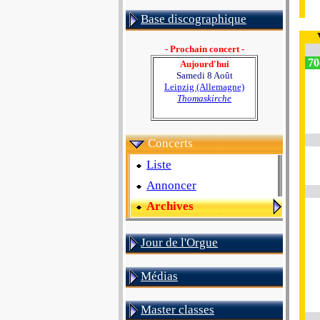
Base discographique
- Prochain concert -
70
Aujourd'hui
Samedi 8 Août
Leipzig (Allemagne)
Thomaskirche
Concerts
Liste
Annoncer
Archives
Jour de l'Orgue
Médias
Master classes