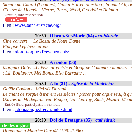
Streatham Choral (Londres), Calum Fraser, direction ; Samuel Ali, o
Œuvres de Haendel, Vierne, Parry, Wood, Goodall et Bainton.
- Gratuit, sans réservation.
Lien :
www.saint-eustache.org/
20:30
Oloron-Ste-Marie (64) -
cathédrale
Ciné-concert — Le Bossu de Notre-Dame
Philippe Lefebvre, orgue
Lien :
oloron-orgues.fr/evenements/
20:30
Arradon (56)
Margaux Dubois-Lafaye, organiste et Morgane Collomb, chanteuse, d
: Lili Boulanger, Mel Bonis, Elsa Barraine…
20:30
Albi (81) -
Eglise de la Madeleine
Gaëlle Coulon et Mickaël Durand
Le chant de l'orgue à travers les siècles : pièces pour orgue seul, à q
Œuvres de Hildegarde von Bingen, Du Caurroy, Bach, Mozart, Mend
- Entrée libre, participation aux frais
Lien :
adoma.orgue.free.fr/index.html
20:30
Dol-de-Bretagne (35) -
cathédrale
 clé des orgues
Hommage à Maurice Duruflé (1902-1986)