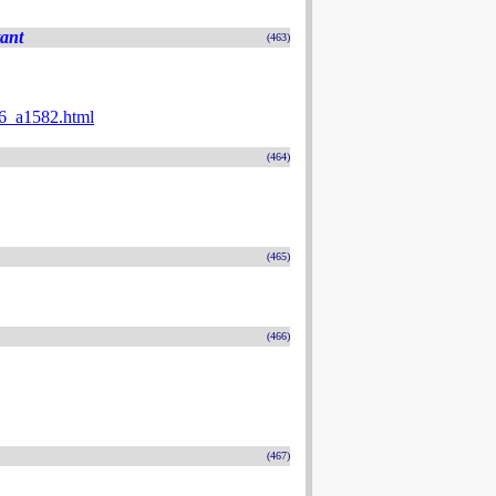
tant
(463)
026_a1582.html
(464)
(465)
(466)
(467)