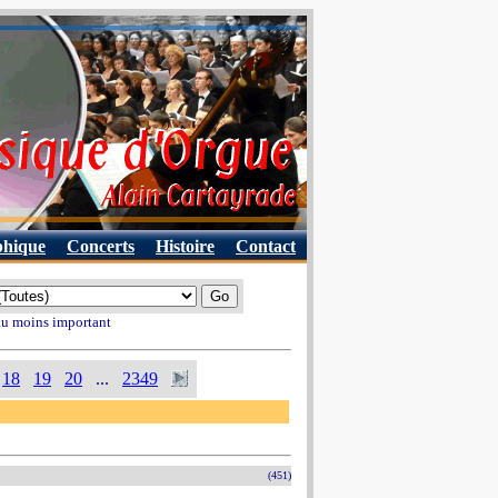
phique
Concerts
Histoire
Contact
 au moins important
18
19
20
...
2349
(451)