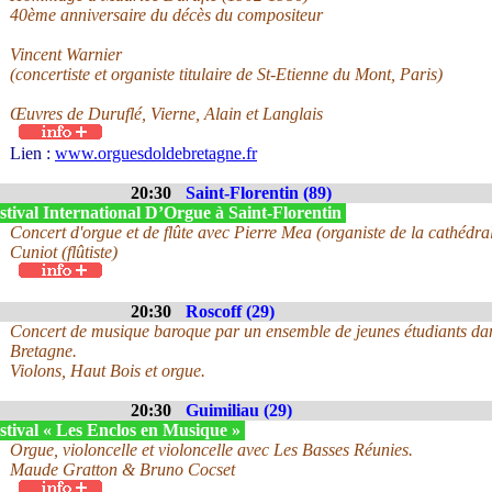
40ème anniversaire du décès du compositeur
Vincent Warnier
(concertiste et organiste titulaire de St-Etienne du Mont, Paris)
Œuvres de Duruflé, Vierne, Alain et Langlais
Lien :
www.orguesdoldebretagne.fr
20:30
Saint-Florentin (89)
tival International D’Orgue à Saint-Florentin
Concert d'orgue et de flûte avec Pierre Mea (organiste de la cathédr
Cuniot (flûtiste)
20:30
Roscoff (29)
Concert de musique baroque par un ensemble de jeunes étudiants dan
Bretagne.
Violons, Haut Bois et orgue.
20:30
Guimiliau (29)
stival « Les Enclos en Musique »
Orgue, violoncelle et violoncelle avec Les Basses Réunies.
Maude Gratton & Bruno Cocset