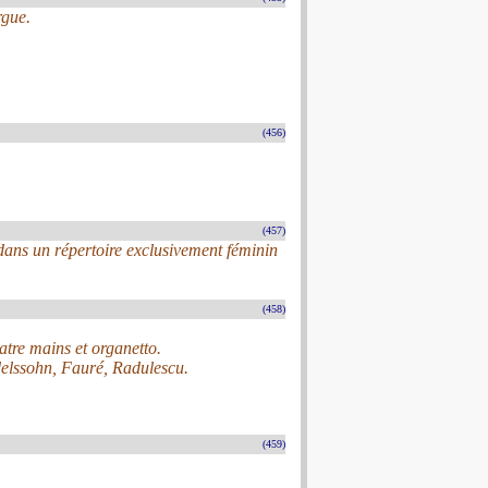
rgue.
(456)
(457)
ans un répertoire exclusivement féminin
(458)
uatre mains et organetto.
elssohn, Fauré, Radulescu.
(459)