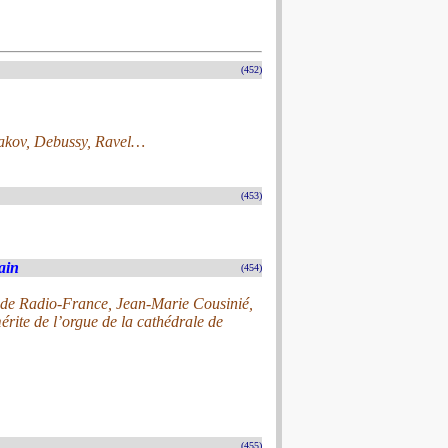
(452)
akov, Debussy, Ravel…
(453)
ain
(454)
e de Radio-France, Jean-Marie Cousinié,
érite de l’orgue de la cathédrale de
(455)