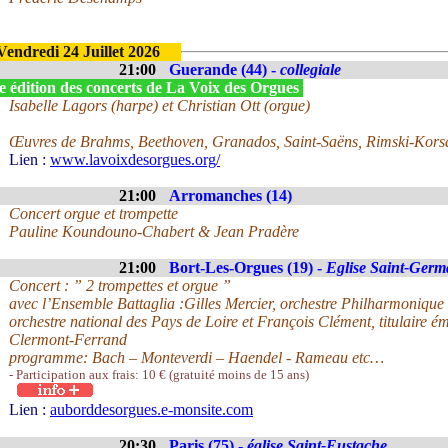
Vendredi 24 Juillet 2026
21:00
Guerande (44) -
collegiale
e édition des concerts de La Voix des Orgues
Isabelle Lagors (harpe) et Christian Ott (orgue)
Œuvres de Brahms, Beethoven, Granados, Saint-Saëns, Rimski-Kors
Lien :
www.lavoixdesorgues.org/
21:00
Arromanches (14)
Concert orgue et trompette
Pauline Koundouno-Chabert & Jean Pradère
21:00
Bort-Les-Orgues (19) -
Eglise Saint-Germ
Concert : ” 2 trompettes et orgue ”
avec l’Ensemble Battaglia :Gilles Mercier, orchestre Philharmoniqu
orchestre national des Pays de Loire et François Clément, titulaire ém
Clermont-Ferrand
programme: Bach – Monteverdi – Haendel - Rameau etc…
- Participation aux frais: 10 € (gratuité moins de 15 ans)
Lien :
auborddesorgues.e-monsite.com
20:30
Paris (75) -
église Saint-Eustache