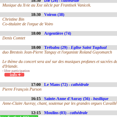
18:30
Die (26) -
cathedrale
Musique du Xvie au Xxe siècle par Frantisek Vanicek.
18:30
Voiron (38)
Christine Bin
Co-titulaire de l'orgue de Voiro
18:00
Argentière (74)
Denis Comtet
18:00
Trébabu (29) -
Eglise Saint Tugdual
duo Brestois Jean-Pierre Tanguy et l'organiste Roland Guyomarch
Le thème du concert sera axé sur des musiques profanes et sacrées d
d'Irlande.
- libre participation
17:00
Le Mans (72) -
cathédrale
Pierre François Purson
16:15
Sainte-Anne d'Auray (56) -
basilique
Anne-Claire Auvray, chant, soutenue par les grandes orgues Cavaillé-
12:15
Moulins (03) -
cathédrale