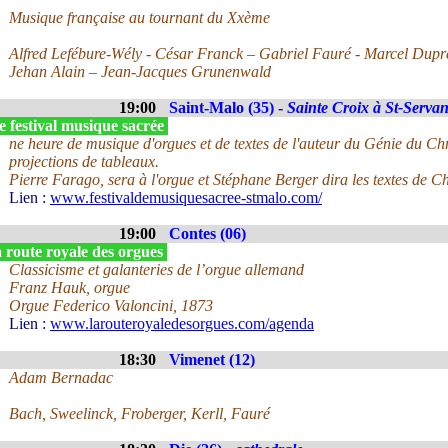
Musique française au tournant du Xxème
Alfred Lefébure-Wély - César Franck – Gabriel Fauré - Marcel Dupr
Jehan Alain – Jean-Jacques Grunenwald
19:00
Saint-Malo (35) -
Sainte Croix à St-Serva
 festival musique sacrée
ne heure de musique d'orgues et de textes de l'auteur du Génie du Ch
projections de tableaux.
Pierre Farago, sera à l'orgue et Stéphane Berger dira les textes de 
Lien :
www.festivaldemusiquesacree-stmalo.com/
19:00
Contes (06)
 route royale des orgues
Classicisme et galanteries de l’orgue allemand
Franz Hauk, orgue
Orgue Federico Valoncini, 1873
Lien :
www.larouteroyaledesorgues.com/agenda
18:30
Vimenet (12)
Adam Bernadac
Bach, Sweelinck, Froberger, Kerll, Fauré