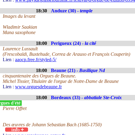
18:30
Anduze (30) -
temple
Images du levant
Wladimir Saakian
Mana saxophone
18:00
Perigueux (24) -
la cité
Laurence Lussault
(Frescobaldi, Buxtehude, Correa de Arauxo et François Couperin)
Lien :
aaocp.free.fr/styled-5/
18:00
Beaune (21) -
Basilique Nd
cinquantenaire des Orgues de Beaune.
Michel Tissier, Titulaire de l'orgue de Notre-Dame de Beaune
Lien :
www.orguesdebeaune.fr
18:00
Bordeaux (33) -
abbatiale Ste-Croix
gues d'été
Pierre Offret
Des œuvres de Johann Sebastian Bach (1685-1750)