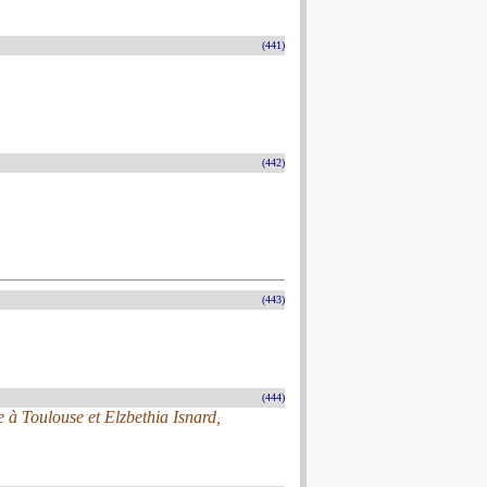
(441)
(442)
(443)
(444)
e à Toulouse et Elzbethia Isnard,