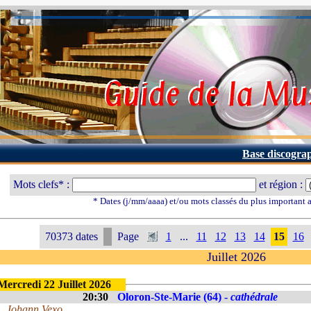
Base discogra
Mots clefs* :
et région :
* Dates (j/mm/aaaa) et/ou mots classés du plus important
70373 dates
Page
1
...
11
12
13
14
15
16
Juillet 2026
Mercredi 22 Juillet 2026
20:30
Oloron-Ste-Marie (64) -
cathédrale
Johann Vexo