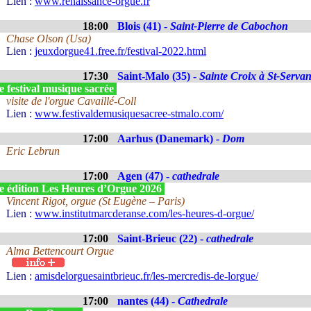
Lien :
www.renaissance-orgue.fr
18:00
Blois (41) -
Saint-Pierre de Cabochon
Chase Olson (Usa)
Lien :
jeuxdorgue41.free.fr/festival-2022.html
17:30
Saint-Malo (35) -
Sainte Croix à St-Serva
 festival musique sacrée
visite de l'orgue Cavaillé-Coll
Lien :
www.festivaldemusiquesacree-stmalo.com/
17:00
Aarhus (Danemark) -
Dom
Eric Lebrun
17:00
Agen (47) -
cathedrale
e édition Les Heures d’Orgue 2026
Vincent Rigot, orgue (St Eugène – Paris)
Lien :
www.institutmarcderanse.com/les-heures-d-orgue/
17:00
Saint-Brieuc (22) -
cathedrale
Alma Bettencourt Orgue
Lien :
amisdelorguesaintbrieuc.fr/les-mercredis-de-lorgue/
17:00
nantes (44) -
Cathedrale