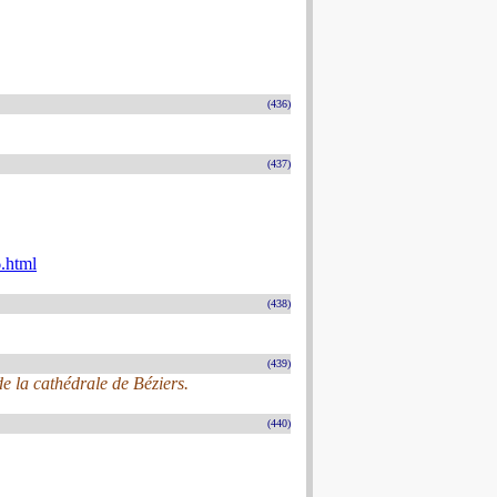
(436)
(437)
.html
(438)
(439)
de la cathédrale de Béziers.
(440)