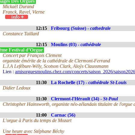
sages Des Orgues
Mickaël Durand
Franck, Ravel, Vierne
12:15
Fribourg (Suisse) -
cathedrale
Constance Taillard
12:15
Moulins (03) -
cathédrale
ème Festival d’Orgue
Concert par François Clement
organiste émérite de la cathédrale de Clermont-Ferrand
L.J.A Lefébure-Wély, Scotson Clark, Aloÿs Claussmann
Lien :
amisorguesmoulins.chez.com/concerts/saison_2026/saison2026
11:30
La Rochelle (17) -
cathédrale St-Louis
Didier Ledoux
11:30
Clermont-l'Hérault (34) -
St-Paul
Christopher Hainsworth, organiste néo-zélandais titulaire de l'orgue 
11:00
Carnac (56)
L’orgue à Paris du temps de Mozart
Une heure avec Stéphane Béchy