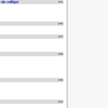
 du collège)
(445)
(446)
(447)
(448)
(449)
(450)