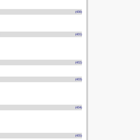
(430)
n
(431)
(432)
(433)
(434)
(435)