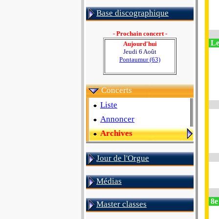
Base discographique
- Prochain concert -
Le
Aujourd'hui
Jeudi 6 Août
Pontaumur (63)
Concerts
Liste
Annoncer
Archives
Jour de l'Orgue
Médias
8e
Master classes