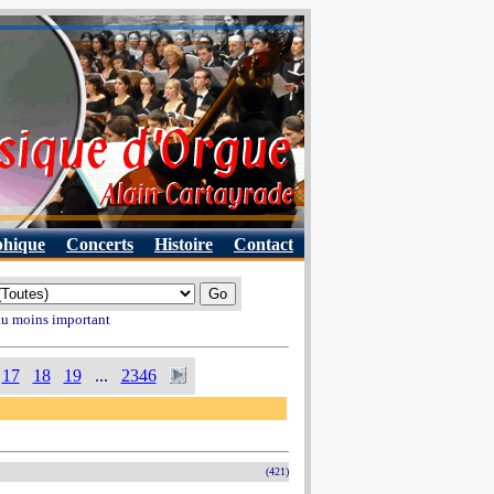
phique
Concerts
Histoire
Contact
 au moins important
17
18
19
...
2346
(421)