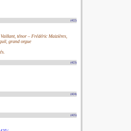
(422)
Vaillant, ténor – Frédéric Maizières,
guil, grand orgue
és.
(423)
(424)
(425)
4425/