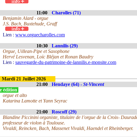
11:00
Charolles (71)
Benjamin Alard - orgue
J.S. Bach, Buxtehude, Graff
Lien :
www.orguecharolles.com
10:30
Lannilis (29)
Orgue, Uillean-Pipe et Saxophone
Hervé Lesvenan, Loïc Bléjan et Ronan Baudry
Lien :
sauvegarde-du-patrimoine-de-lannilis.e-monsite.com
Mardi 21 Juillet 2026
21:00
Hendaye (64) -
St-Vincent
e édition
orgue et alto
Katarina Lamotte et Yann Seyrac
21:00
Roscoff (29)
Blandine Piccinini organiste, titulaire de l’orgue de la Croix- Daurad
professeur de violon à Toulouse.
Vivaldi, Reincken, Bach, Massenet Vivaldi, Haendel et Rheinberger.