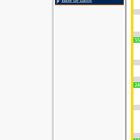
Base de datos
55e
24