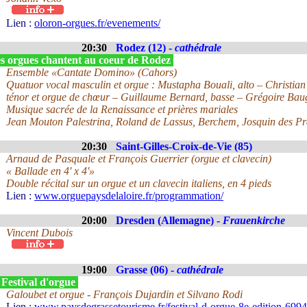
Lien :
oloron-orgues.fr/evenements/
20:30
Rodez (12) -
cathédrale
s orgues chantent au coeur de Rodez
Ensemble «Cantate Domino» (Cahors)
Quatuor vocal masculin et orgue : Mustapha Bouali, alto – Christian 
ténor et orgue de chœur – Guillaume Bernard, basse – Grégoire Bau
Musique sacrée de la Renaissance et prières mariales
Jean Mouton Palestrina, Roland de Lassus, Berchem, Josquin des Pr
20:30
Saint-Gilles-Croix-de-Vie (85)
Arnaud de Pasquale et François Guerrier (orgue et clavecin)
« Ballade en 4' x 4'»
Double récital sur un orgue et un clavecin italiens, en 4 pieds
Lien :
www.orguepaysdelaloire.fr/programmation/
20:00
Dresden (Allemagne) -
Frauenkirche
Vincent Dubois
19:00
Grasse (06) -
cathédrale
 Festival d'orgue
Galoubet et orgue - François Dujardin et Silvano Rodi
Lien :
www.paysdegrassetourisme.fr/festival-d-orgue-8e-edition-699