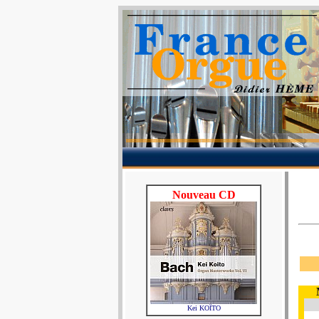
Nouveau CD
Kei KOÏTO