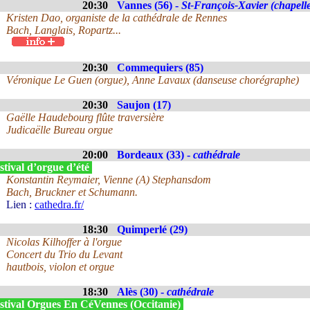
20:30
Vannes (56) -
St-François-Xavier (chapelle
Kristen Dao, organiste de la cathédrale de Rennes
Bach, Langlais, Ropartz...
20:30
Commequiers (85)
Véronique Le Guen (orgue), Anne Lavaux (danseuse chorégraphe)
20:30
Saujon (17)
Gaëlle Haudebourg flûte traversière
Judicaëlle Bureau orgue
20:00
Bordeaux (33) -
cathédrale
tival d’orgue d’été
Konstantin Reymaier, Vienne (A) Stephansdom
Bach, Bruckner et Schumann.
Lien :
cathedra.fr/
18:30
Quimperlé (29)
Nicolas Kilhoffer à l'orgue
Concert du Trio du Levant
hautbois, violon et orgue
18:30
Alès (30) -
cathédrale
stival Orgues En CéVennes (Occitanie)