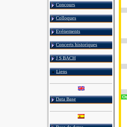
Concours
Colloques
Evénements
Concerts historiques
J S BACH
Liens
Or
Data Base