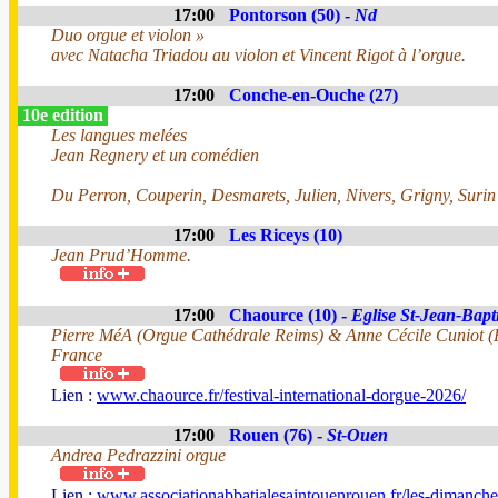
17:00
Pontorson (50) -
Nd
Duo orgue et violon »
avec Natacha Triadou au violon et Vincent Rigot à l’orgue.
17:00
Conche-en-Ouche (27)
10e edition
Les langues melées
Jean Regnery et un comédien
Du Perron, Couperin, Desmarets, Julien, Nivers, Grigny, Surin
17:00
Les Riceys (10)
Jean Prud’Homme.
17:00
Chaource (10) -
Eglise St-Jean-Bapti
Pierre MéA (Orgue Cathédrale Reims) & Anne Cécile Cuniot (F
France
Lien :
www.chaource.fr/festival-international-dorgue-2026/
17:00
Rouen (76) -
St-Ouen
Andrea Pedrazzini orgue
Lien :
www.associationabbatialesaintouenrouen.fr/les-dimanche