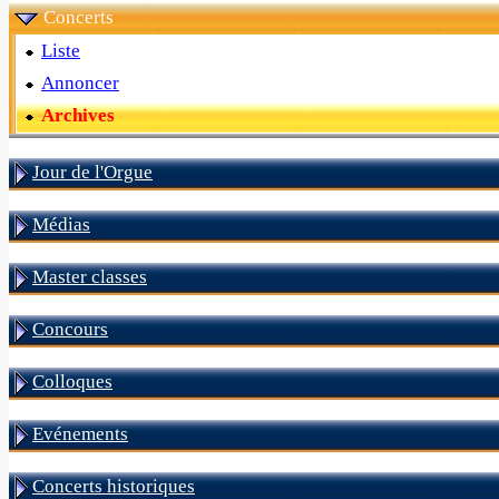
Concerts
Liste
Annoncer
Archives
Jour de l'Orgue
Médias
Master classes
Concours
Colloques
Evénements
Concerts historiques