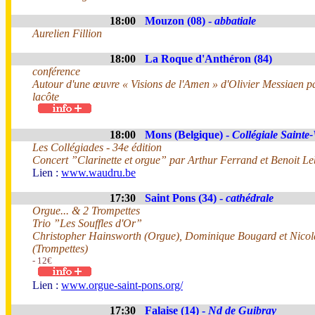
18:00
Mouzon (08) -
abbatiale
Aurelien Fillion
18:00
La Roque d'Anthéron (84)
conférence
Autour d'une œuvre « Visions de l'Amen » d'Olivier Messiaen 
lacôte
18:00
Mons (Belgique) -
Collégiale Saint
Les Collégiades - 34e édition
Concert ”Clarinette et orgue” par Arthur Ferrand et Benoit Leb
Lien :
www.waudru.be
17:30
Saint Pons (34) -
cathédrale
Orgue... & 2 Trompettes
Trio ”Les Souffles d'Or”
Christopher Hainsworth (Orgue), Dominique Bougard et Nico
(Trompettes)
- 12€
Lien :
www.orgue-saint-pons.org/
17:30
Falaise (14) -
Nd de Guibray