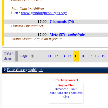
Jean-Charles Ablitzer
Lien :
www.grandorguebourges.org/
17:00
Chamonix (74)
Hamish Dustragheer
17:00
Metz (57) -
cathédrale
Yoann Moulin, orgue du triforium
70519
Page
1
...
11
12
13
14
15
16
17
18
19
dates
Base discographique
- Prochain concert -
Aujourd'hui
Dimanche 9 Août
Sont-Pons-sur-Thomières
(34)