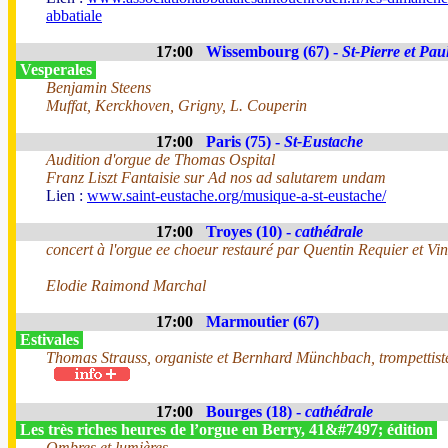
abbatiale
17:00
Wissembourg (67) -
St-Pierre et Pau
Vesperales
Benjamin Steens
Muffat, Kerckhoven, Grigny, L. Couperin
17:00
Paris (75) -
St-Eustache
Audition d'orgue de Thomas Ospital
Franz Liszt Fantaisie sur Ad nos ad salutarem undam
Lien :
www.saint-eustache.org/musique-a-st-eustache/
17:00
Troyes (10) -
cathédrale
concert à l'orgue ee choeur restauré par Quentin Requier et Vin
Elodie Raimond Marchal
17:00
Marmoutier (67)
Estivales
Thomas Strauss, organiste et Bernhard Münchbach, trompettis
17:00
Bourges (18) -
cathédrale
Les très riches heures de l’orgue en Berry, 41&#7497; édition
Ombres et lumières