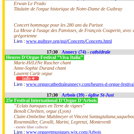
Erwan Le Prado
Titulaire de l'orgue historique de Notre-Dame de Guibray
Concert hommage pour les 280 ans du Parisot
La Messe à l'usage des Paroisses, de François Couperin, avec 
grégorienne
Lien :
www.guibray.org/gui/Concerts/Concerts.html
17:30
Annecy (74) -
cathédrale
Heures D'Orgue Festival ”Viva Italia”
Marie-HéLèNe Ruscher chant
Anne-Sophie Durand chant
Laurent Carle orgue
Lien :
www.orguecathedraleannecy.com/heures-d-orgue-festiva
17:30
Arbois (39) -
église St-Just
25e Festival International D’Orgue D’Arbois
”Eclats baroques en Terre de vignes”
Benoît Chrétien, orgue (Lyon)
Claire-Ombeline Muhlmeyer et Vincent Santagiuliana,saquebou
Rosenmüller, Cavalli, Marini, Legrenzi, Monteverdi
- entrée libre collecte
Lien :
www.orgueetmusiques.wix.com/Arbois