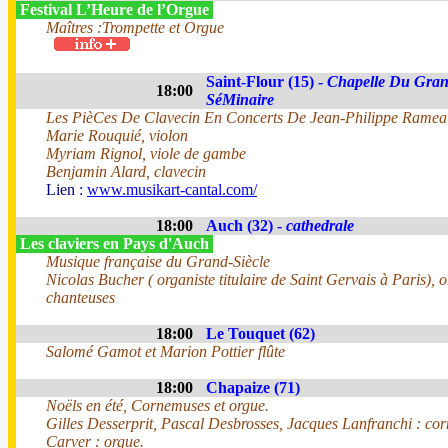
Festival L’Heure de l’Orgue
Maîtres :Trompette et Orgue
Saint-Flour (15) -
Chapelle Du Gra
18:00
SéMinaire
Les PièCes De Clavecin En Concerts De Jean-Philippe Ramea
Marie Rouquié, violon
Myriam Rignol, viole de gambe
Benjamin Alard, clavecin
Lien :
www.musikart-cantal.com/
18:00
Auch (32) -
cathedrale
Les claviers en Pays d'Auch
Musique française du Grand-Siècle
Nicolas Bucher ( organiste titulaire de Saint Gervais à Paris), o
chanteuses
18:00
Le Touquet (62)
Salomé Gamot et Marion Pottier flûte
18:00
Chapaize (71)
Noëls en été, Cornemuses et orgue.
Gilles Desserprit, Pascal Desbrosses, Jacques Lanfranchi : co
Carver : orgue.