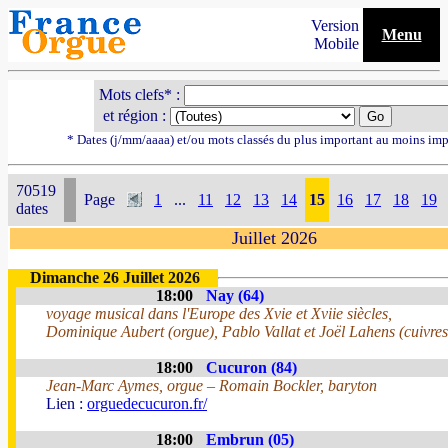
Version
Menu
Mobile
Mots clefs* :
et région :
* Dates (j/mm/aaaa) et/ou mots classés du plus important au moins imp
70519
Page
1
...
11
12
13
14
15
16
17
18
19
dates
Juillet 2026
Dimanche 26 Juillet 2026
18:00
Nay (64)
voyage musical dans l'Europe des Xvie et Xviie siècles,
Dominique Aubert (orgue), Pablo Vallat et Joël Lahens (cuivres
18:00
Cucuron (84)
Jean-Marc Aymes, orgue – Romain Bockler, baryton
Lien :
orguedecucuron.fr/
18:00
Embrun (05)