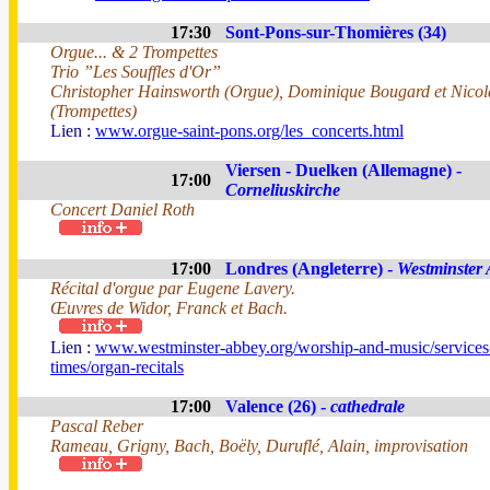
17:30
Sont-Pons-sur-Thomières (34)
Orgue... & 2 Trompettes
Trio ”Les Souffles d'Or”
Christopher Hainsworth (Orgue), Dominique Bougard et Nico
(Trompettes)
Lien :
www.orgue-saint-pons.org/les_concerts.html
Viersen - Duelken (Allemagne) -
17:00
Corneliuskirche
Concert Daniel Roth
17:00
Londres (Angleterre) -
Westminster
Récital d'orgue par Eugene Lavery.
Œuvres de Widor, Franck et Bach.
Lien :
www.westminster-abbey.org/worship-and-music/services
times/organ-recitals
17:00
Valence (26) -
cathedrale
Pascal Reber
Rameau, Grigny, Bach, Boëly, Duruflé, Alain, improvisation