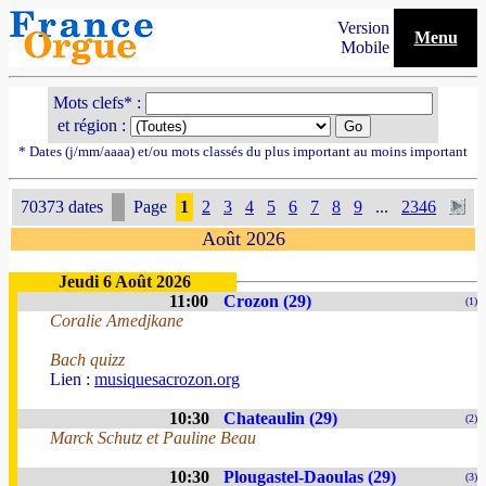
Version
Menu
Mobile
Mots clefs* :
et région :
* Dates (j/mm/aaaa) et/ou mots classés du plus important au moins important
70373 dates
Page
1
2
3
4
5
6
7
8
9
...
2346
Août 2026
Jeudi 6 Août 2026
11:00
Crozon (29)
(1)
Coralie Amedjkane
Bach quizz
Lien :
musiquesacrozon.org
10:30
Chateaulin (29)
(2)
Marck Schutz et Pauline Beau
10:30
Plougastel-Daoulas (29)
(3)