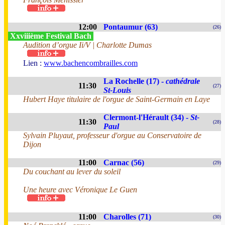
12:00
Pontaumur (63)
(26)
Xxviiième Festival Bach
Audition d’orgue Ii/V | Charlotte Dumas
Lien :
www.bachencombrailles.com
La Rochelle (17) -
cathédrale
11:30
(27)
St-Louis
Hubert Haye titulaire de l'orgue de Saint-Germain en Laye
Clermont-l'Hérault (34) -
St-
11:30
(28)
Paul
Sylvain Pluyaut, professeur d'orgue au Conservatoire de
Dijon
11:00
Carnac (56)
(29)
Du couchant au lever du soleil
Une heure avec Véronique Le Guen
11:00
Charolles (71)
(30)