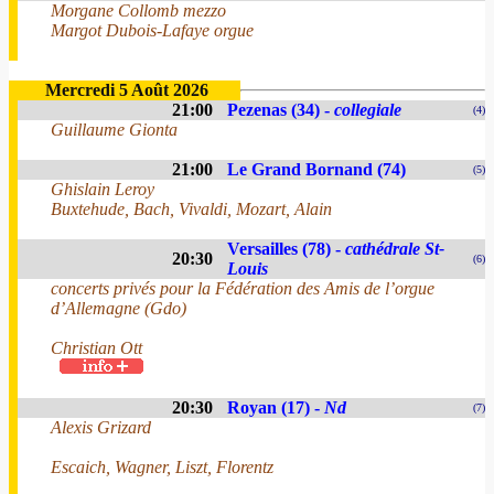
Morgane Collomb mezzo
Margot Dubois-Lafaye orgue
Mercredi 5 Août 2026
21:00
Pezenas (34) -
collegiale
(4)
Guillaume Gionta
21:00
Le Grand Bornand (74)
(5)
Ghislain Leroy
Buxtehude, Bach, Vivaldi, Mozart, Alain
Versailles (78) -
cathédrale St-
20:30
(6)
Louis
concerts privés pour la Fédération des Amis de l’orgue
d’Allemagne (Gdo)
Christian Ott
20:30
Royan (17) -
Nd
(7)
Alexis Grizard
Escaich, Wagner, Liszt, Florentz