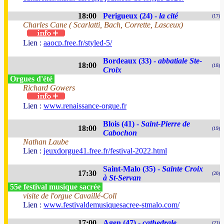
18:00
Perigueux (24) -
la cité
(17)
Charles Cane ( Scarlatti, Bach, Corrette, Lasceux)
Lien :
aaocp.free.fr/styled-5/
Bordeaux (33) -
abbatiale Ste-
18:00
(18)
Croix
Orgues d'été
Richard Gowers
Lien :
www.renaissance-orgue.fr
Blois (41) -
Saint-Pierre de
18:00
(19)
Cabochon
Nathan Laube
Lien :
jeuxdorgue41.free.fr/festival-2022.html
Saint-Malo (35) -
Sainte Croix
17:30
(20)
à St-Servan
55e festival musique sacrée
visite de l'orgue Cavaillé-Coll
Lien :
www.festivaldemusiquesacree-stmalo.com/
17:00
Agen (47) -
cathedrale
(21)