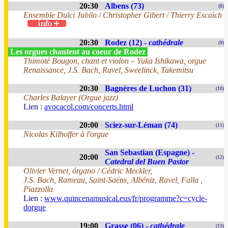
20:30
Albens (73)
(8)
Ensemble Dulci Jubilo / Christopher Gibert / Thierry Escaich
20:30
Rodez (12) -
cathédrale
(9)
Les orgues chantent au coeur de Rodez
Thimoté Bougon, chant et violon – Yuka Ishikawa, orgue
Renaissance, J.S. Bach, Ravel, Sweelinck, Takemitsu
20:30
Bagnères de Luchon (31)
(10)
Charles Balayer (Orgue jazz)
Lien :
avocacol.com/concerts.html
20:00
Sciez-sur-Léman (74)
(11)
Nicolas Kilhoffer à l'orgue
San Sebastian (Espagne) -
20:00
(12)
Catedral del Buen Pastor
Olivier Vernet, órgano / Cédric Meckler,
J.S. Bach, Rameau, Saint-Saëns, Albéniz, Ravel, Falla ,
Piazzolla
Lien :
www.quincenamusical.eus/fr/programme?c=cycle-
dorgue
19:00
Grasse (06) -
cathédrale
(13)