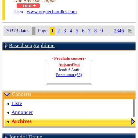
Noé Brencklé - orgue
Lien :
www.orguecharolles.com
70373 dates
Page
1
2
3
4
5
6
7
8
9
...
2346
Base discographique
- Prochain concert -
Aujourd'hui
Jeudi 6 Août
Pontaumur (63)
Concerts
Liste
Annoncer
Archives
Jour de l'Orgue