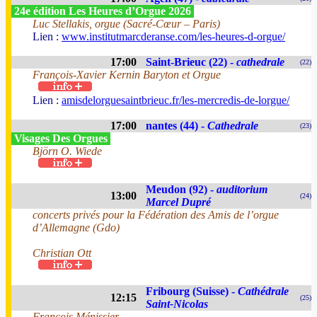
24e édition Les Heures d’Orgue 2026
Luc Stellakis, orgue (Sacré-Cœur – Paris)
Lien :
www.institutmarcderanse.com/les-heures-d-orgue/
17:00
Saint-Brieuc (22) -
cathedrale
(22)
François-Xavier Kernin Baryton et Orgue
Lien :
amisdelorguesaintbrieuc.fr/les-mercredis-de-lorgue/
17:00
nantes (44) -
Cathedrale
(23)
Visages Des Orgues
Björn O. Wiede
Meudon (92) -
auditorium
13:00
(24)
Marcel Dupré
concerts privés pour la Fédération des Amis de l’orgue
d’Allemagne (Gdo)
Christian Ott
Fribourg (Suisse) -
Cathédrale
12:15
(25)
Saint-Nicolas
François Ménissier