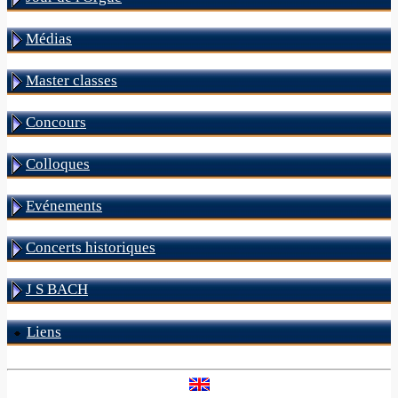
Médias
Master classes
Concours
Colloques
Evénements
Concerts historiques
J S BACH
Liens