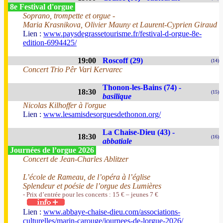
8e Festival d'orgue
Soprano, trompette et orgue -
Maria Krasnikova, Olivier Mauny et Laurent-Cyprien Giraud
Lien :
www.paysdegrassetourisme.fr/festival-d-orgue-8e-
edition-6994425/
19:00
Roscoff (29)
(14)
Concert Trio Pêr Vari Kervarec
Thonon-les-Bains (74) -
18:30
(15)
basilique
Nicolas Kilhoffer à l'orgue
Lien :
www.lesamisdesorguesdethonon.org/
La Chaise-Dieu (43) -
18:30
(16)
abbatiale
Journées de l’orgue 2026
Concert de Jean-Charles Ablitzer
L’école de Rameau, de l’opéra à l’église
Splendeur et poésie de l’orgue des Lumières
- Prix d’entrée pour les concerts : 15 € – jeunes 7 €
Lien :
www.abbaye-chaise-dieu.com/associations-
culturelles/marin-carouge/journees-de-lorgue-2026/