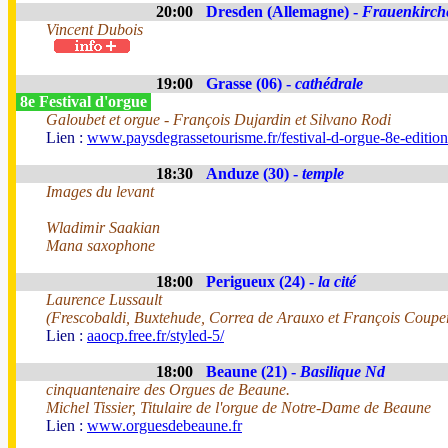
20:00
Dresden (Allemagne) -
Frauenkirch
Vincent Dubois
19:00
Grasse (06) -
cathédrale
8e Festival d'orgue
Galoubet et orgue - François Dujardin et Silvano Rodi
Lien :
www.paysdegrassetourisme.fr/festival-d-orgue-8e-editio
18:30
Anduze (30) -
temple
Images du levant
Wladimir Saakian
Mana saxophone
18:00
Perigueux (24) -
la cité
Laurence Lussault
(Frescobaldi, Buxtehude, Correa de Arauxo et François Coupe
Lien :
aaocp.free.fr/styled-5/
18:00
Beaune (21) -
Basilique Nd
cinquantenaire des Orgues de Beaune.
Michel Tissier, Titulaire de l'orgue de Notre-Dame de Beaune
Lien :
www.orguesdebeaune.fr