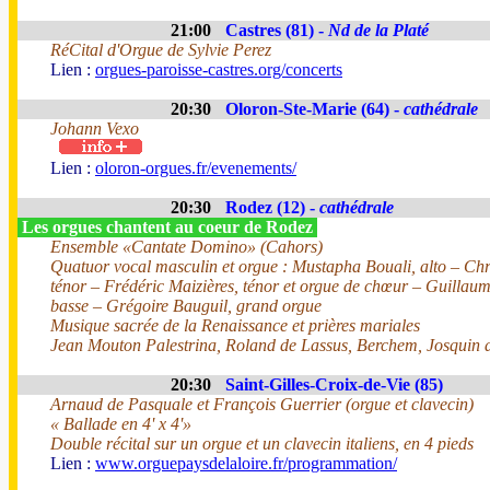
21:00
Castres (81) -
Nd de la Platé
RéCital d'Orgue de Sylvie Perez
Lien :
orgues-paroisse-castres.org/concerts
20:30
Oloron-Ste-Marie (64) -
cathédrale
Johann Vexo
Lien :
oloron-orgues.fr/evenements/
20:30
Rodez (12) -
cathédrale
Les orgues chantent au coeur de Rodez
Ensemble «Cantate Domino» (Cahors)
Quatuor vocal masculin et orgue : Mustapha Bouali, alto – Chri
ténor – Frédéric Maizières, ténor et orgue de chœur – Guillau
basse – Grégoire Bauguil, grand orgue
Musique sacrée de la Renaissance et prières mariales
Jean Mouton Palestrina, Roland de Lassus, Berchem, Josquin d
20:30
Saint-Gilles-Croix-de-Vie (85)
Arnaud de Pasquale et François Guerrier (orgue et clavecin)
« Ballade en 4' x 4'»
Double récital sur un orgue et un clavecin italiens, en 4 pieds
Lien :
www.orguepaysdelaloire.fr/programmation/