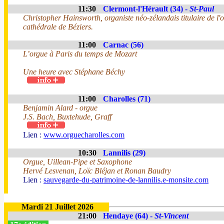
11:30
Clermont-l'Hérault (34) -
St-Paul
Christopher Hainsworth, organiste néo-zélandais titulaire de l'
cathédrale de Béziers.
11:00
Carnac (56)
L’orgue à Paris du temps de Mozart
Une heure avec Stéphane Béchy
11:00
Charolles (71)
Benjamin Alard - orgue
J.S. Bach, Buxtehude, Graff
Lien :
www.orguecharolles.com
10:30
Lannilis (29)
Orgue, Uillean-Pipe et Saxophone
Hervé Lesvenan, Loïc Bléjan et Ronan Baudry
Lien :
sauvegarde-du-patrimoine-de-lannilis.e-monsite.com
Mardi 21 Juillet 2026
21:00
Hendaye (64) -
St-Vincent