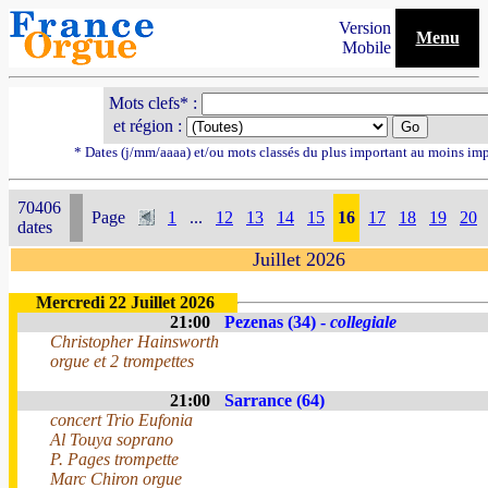
Version
Menu
Mobile
Mots clefs* :
et région :
* Dates (j/mm/aaaa) et/ou mots classés du plus important au moins im
70406
Page
1
...
12
13
14
15
16
17
18
19
20
dates
Juillet 2026
Mercredi 22 Juillet 2026
21:00
Pezenas (34) -
collegiale
Christopher Hainsworth
orgue et 2 trompettes
21:00
Sarrance (64)
concert Trio Eufonia
Al Touya soprano
P. Pages trompette
Marc Chiron orgue