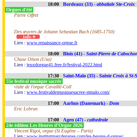
18:00
Bordeaux (33) -
abbatiale Ste-Croix
Orgues d'été
Pierre Offret
Des œuvres de Johann Sebastian Bach (1685-1750)
Lien :
www.renaissance-orgue.fr
18:00
Blois (41) -
Saint-Pierre de Cabocho
Chase Olson (Usa)
Lien :
jeuxdorgue41.free.fr/festival-2022.html
17:30
Saint-Malo (35) -
Sainte Croix à St-
55e festival musique sacrée
visite de l'orgue Cavaillé-Coll
Lien :
www.festivaldemusiquesacree-stmalo.com/
17:00
Aarhus (Danemark) -
Dom
Eric Lebrun
17:00
Agen (47) -
cathedrale
24e édition Les Heures d’Orgue 2026
Vincent Rigot, orgue (St Eugène – Paris)
Lien :
www.institutmarcderanse.com/les-heures-d-orgue/