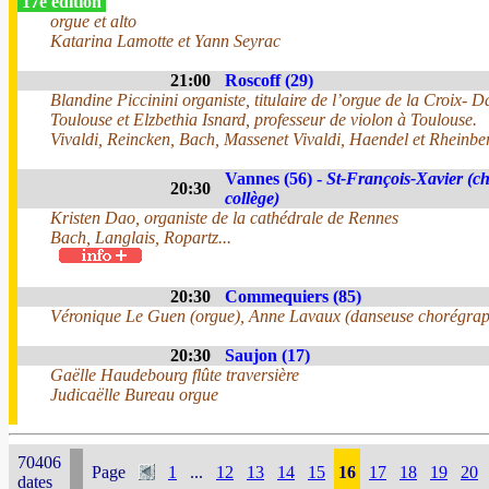
17e édition
orgue et alto
Katarina Lamotte et Yann Seyrac
21:00
Roscoff (29)
Blandine Piccinini organiste, titulaire de l’orgue de la Croix- 
Toulouse et Elzbethia Isnard, professeur de violon à Toulouse.
Vivaldi, Reincken, Bach, Massenet Vivaldi, Haendel et Rheinber
Vannes (56) -
St-François-Xavier (ch
20:30
collège)
Kristen Dao, organiste de la cathédrale de Rennes
Bach, Langlais, Ropartz...
20:30
Commequiers (85)
Véronique Le Guen (orgue), Anne Lavaux (danseuse chorégra
20:30
Saujon (17)
Gaëlle Haudebourg flûte traversière
Judicaëlle Bureau orgue
70406
Page
1
...
12
13
14
15
16
17
18
19
20
dates