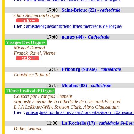
17:00
Saint-Brieuc (22) -
cathedrale
Alma Bettencourt Orgue
Lien :
amisdelorguesaintbrieuc.fr/les-mercredis-de-lorgue/
17:00
nantes (44) -
Cathedrale
Visages Des Orgues
Mickaël Durand
Franck, Ravel, Vierne
12:15
Fribourg (Suisse) -
cathedrale
Constance Taillard
12:15
Moulins (03) -
cathédrale
11ème Festival d’Orgue
Concert par François Clement
organiste émérite de la cathédrale de Clermont-Ferrand
L.J.A Lefébure-Wély, Scotson Clark, Aloÿs Claussmann
Lien :
amisorguesmoulins.chez.com/concerts/saison_2026/sais
11:30
La Rochelle (17) -
cathédrale St-Lou
Didier Ledoux