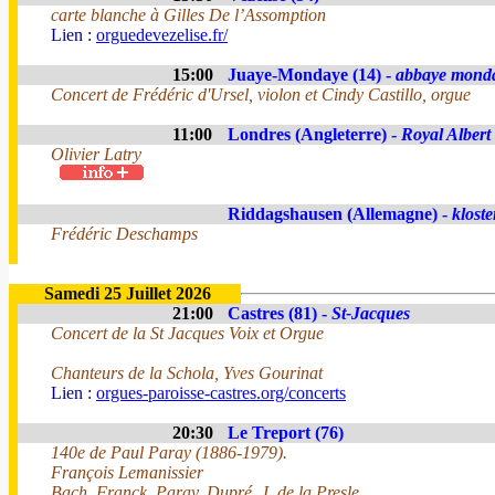
carte blanche à Gilles De l’Assomption
Lien :
orguedevezelise.fr/
15:00
Juaye-Mondaye (14) -
abbaye mond
Concert de Frédéric d'Ursel, violon et Cindy Castillo, orgue
11:00
Londres (Angleterre) -
Royal Albert
Olivier Latry
Riddagshausen (Allemagne) -
kloste
Frédéric Deschamps
Samedi 25 Juillet 2026
21:00
Castres (81) -
St-Jacques
Concert de la St Jacques Voix et Orgue
Chanteurs de la Schola, Yves Gourinat
Lien :
orgues-paroisse-castres.org/concerts
20:30
Le Treport (76)
140e de Paul Paray (1886-1979).
François Lemanissier
Bach, Franck, Paray, Dupré, J. de la Presle