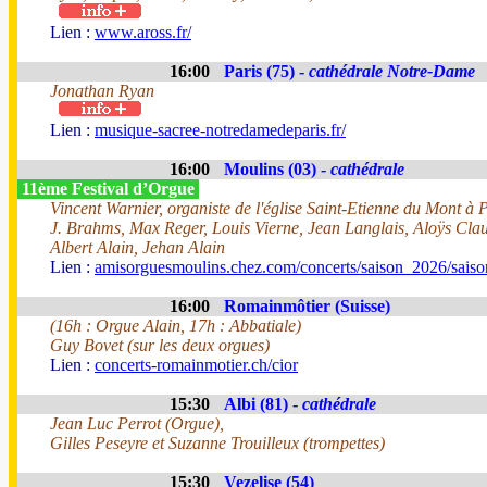
Lien :
www.aross.fr/
16:00
Paris (75) -
cathédrale Notre-Dame
Jonathan Ryan
Lien :
musique-sacree-notredamedeparis.fr/
16:00
Moulins (03) -
cathédrale
11ème Festival d’Orgue
Vincent Warnier, organiste de l'église Saint-Etienne du Mont à 
J. Brahms, Max Reger, Louis Vierne, Jean Langlais, Aloÿs Cl
Albert Alain, Jehan Alain
Lien :
amisorguesmoulins.chez.com/concerts/saison_2026/sais
16:00
Romainmôtier (Suisse)
(16h : Orgue Alain, 17h : Abbatiale)
Guy Bovet (sur les deux orgues)
Lien :
concerts-romainmotier.ch/cior
15:30
Albi (81) -
cathédrale
Jean Luc Perrot (Orgue),
Gilles Peseyre et Suzanne Trouilleux (trompettes)
15:30
Vezelise (54)