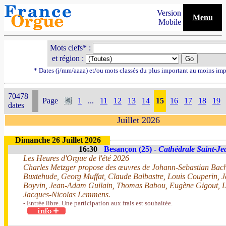
Version
Menu
Mobile
Mots clefs* :
et région :
* Dates (j/mm/aaaa) et/ou mots classés du plus important au moins imp
70478
Page
1
...
11
12
13
14
15
16
17
18
19
dates
Juillet 2026
Dimanche 26 Juillet 2026
16:30
Besançon (25) -
Cathédrale Saint-Je
Les Heures d'Orgue de l'été 2026
Charles Metzger propose des œuvres de Johann-Sebastian Bach
Buxtehude, Georg Muffat, Claude Balbastre, Louis Couperin, 
Boyvin, Jean-Adam Guilain, Thomas Babou, Eugène Gigout, Lo
Jacques-Nicolas Lemmens.
- Entrée libre. Une participation aux frais est souhaitée.