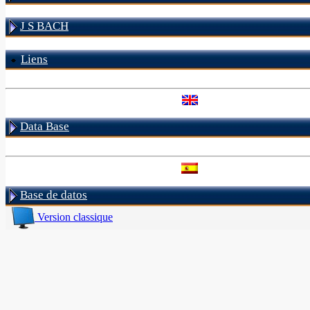
J S BACH
Liens
Data Base
Base de datos
Version classique