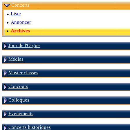
Concerts
Liste
Annoncer
Archives
Jour de l'Orgue
Médias
Master classes
Concours
Colloques
Evénements
Concerts historiques