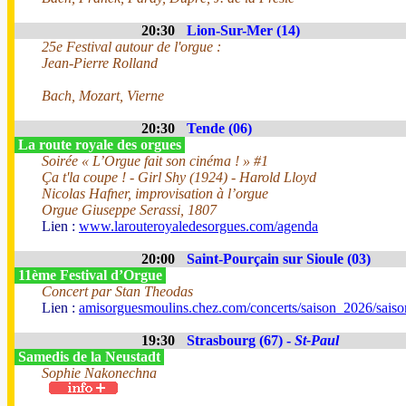
20:30
Lion-Sur-Mer (14)
25e Festival autour de l'orgue :
Jean-Pierre Rolland
Bach, Mozart, Vierne
20:30
Tende (06)
La route royale des orgues
Soirée « L’Orgue fait son cinéma ! » #1
Ça t'la coupe ! - Girl Shy (1924) - Harold Lloyd
Nicolas Hafner, improvisation à l’orgue
Orgue Giuseppe Serassi, 1807
Lien :
www.larouteroyaledesorgues.com/agenda
20:00
Saint-Pourçain sur Sioule (03)
11ème Festival d’Orgue
Concert par Stan Theodas
Lien :
amisorguesmoulins.chez.com/concerts/saison_2026/sais
19:30
Strasbourg (67) -
St-Paul
Samedis de la Neustadt
Sophie Nakonechna