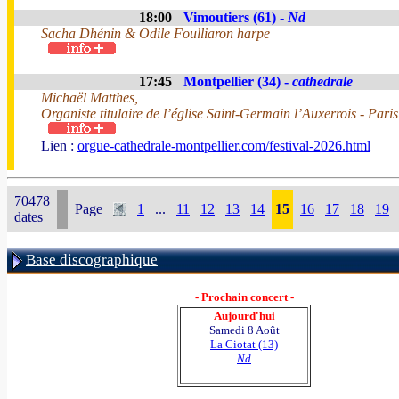
18:00
Vimoutiers (61) -
Nd
Sacha Dhénin & Odile Foulliaron harpe
17:45
Montpellier (34) -
cathedrale
Michaël Matthes,
Organiste titulaire de l’église Saint-Germain l’Auxerrois - Paris
Lien :
orgue-cathedrale-montpellier.com/festival-2026.html
70478
Page
1
...
11
12
13
14
15
16
17
18
19
dates
Base discographique
- Prochain concert -
Aujourd'hui
Samedi 8 Août
La Ciotat (13)
Nd