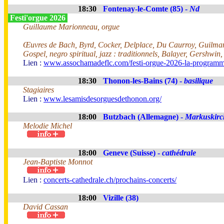
18:30
Fontenay-le-Comte (85) -
Nd
Festi'orgue 2026
Guillaume Marionneau, orgue
Œuvres de Bach, Byrd, Cocker, Delplace, Du Caurroy, Guilman
Gospel, negro spiritual, jazz : traditionnels, Balayer, Gershwin
Lien :
www.assochamadeflc.com/festi-orgue-2026-la-programm
18:30
Thonon-les-Bains (74) -
basilique
Stagiaires
Lien :
www.lesamisdesorguesdethonon.org/
18:00
Butzbach (Allemagne) -
Markuskirc
Melodie Michel
18:00
Geneve (Suisse) -
cathédrale
Jean-Baptiste Monnot
Lien :
concerts-cathedrale.ch/prochains-concerts/
18:00
Vizille (38)
David Cassan