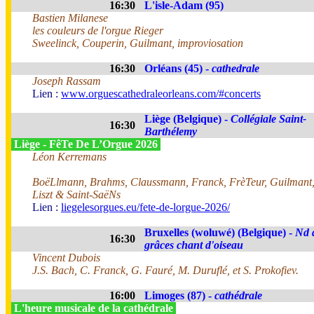
16:30
L'isle-Adam (95)
Bastien Milanese
les couleurs de l'orgue Rieger
Sweelinck, Couperin, Guilmant, improviosation
16:30
Orléans (45) -
cathedrale
Joseph Rassam
Lien :
www.orguescathedraleorleans.com/#concerts
Liège (Belgique) -
Collégiale Saint-
16:30
Barthélemy
Liège - FêTe De L’Orgue 2026
Léon Kerremans
BoëLlmann, Brahms, Claussmann, Franck, FrèTeur, Guilmant
Liszt & Saint-SaëNs
Lien :
liegelesorgues.eu/fete-de-lorgue-2026/
Bruxelles (woluwé) (Belgique) -
Nd 
16:30
grâces chant d'oiseau
Vincent Dubois
J.S. Bach, C. Franck, G. Fauré, M. Duruflé, et S. Prokofiev.
16:00
Limoges (87) -
cathédrale
L'heure musicale de la cathédrale