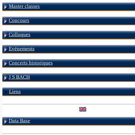
Master classes
Concours
Colloques
Evénements
Concerts historiques
J S BACH
Liens
Data Base