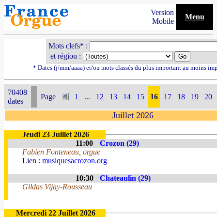
Version
Menu
Mobile
Mots clefs* :
et région :
* Dates (j/mm/aaaa) et/ou mots classés du plus important au moins im
70408
Page
1
...
12
13
14
15
16
17
18
19
20
dates
Juillet 2026
Jeudi 23 Juillet 2026
11:00
Crozon (29)
Fabien Fonteneau, orgue
Lien :
musiquesacrozon.org
10:30
Chateaulin (29)
Gildas Vijay-Rousseau
Mercredi 22 Juillet 2026