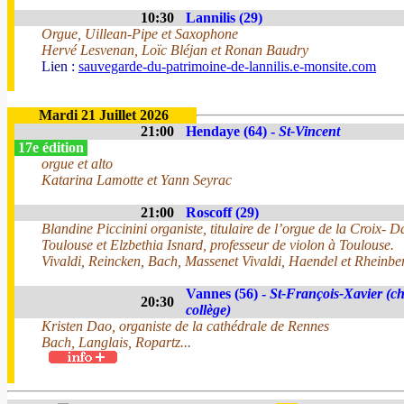
10:30
Lannilis (29)
Orgue, Uillean-Pipe et Saxophone
Hervé Lesvenan, Loïc Bléjan et Ronan Baudry
Lien :
sauvegarde-du-patrimoine-de-lannilis.e-monsite.com
Mardi 21 Juillet 2026
21:00
Hendaye (64) -
St-Vincent
17e édition
orgue et alto
Katarina Lamotte et Yann Seyrac
21:00
Roscoff (29)
Blandine Piccinini organiste, titulaire de l’orgue de la Croix- 
Toulouse et Elzbethia Isnard, professeur de violon à Toulouse.
Vivaldi, Reincken, Bach, Massenet Vivaldi, Haendel et Rheinber
Vannes (56) -
St-François-Xavier (ch
20:30
collège)
Kristen Dao, organiste de la cathédrale de Rennes
Bach, Langlais, Ropartz...