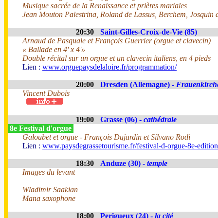
Musique sacrée de la Renaissance et prières mariales
Jean Mouton Palestrina, Roland de Lassus, Berchem, Josquin d
20:30
Saint-Gilles-Croix-de-Vie (85)
Arnaud de Pasquale et François Guerrier (orgue et clavecin)
« Ballade en 4' x 4'»
Double récital sur un orgue et un clavecin italiens, en 4 pieds
Lien :
www.orguepaysdelaloire.fr/programmation/
20:00
Dresden (Allemagne) -
Frauenkirch
Vincent Dubois
19:00
Grasse (06) -
cathédrale
8e Festival d'orgue
Galoubet et orgue - François Dujardin et Silvano Rodi
Lien :
www.paysdegrassetourisme.fr/festival-d-orgue-8e-editio
18:30
Anduze (30) -
temple
Images du levant
Wladimir Saakian
Mana saxophone
18:00
Perigueux (24) -
la cité