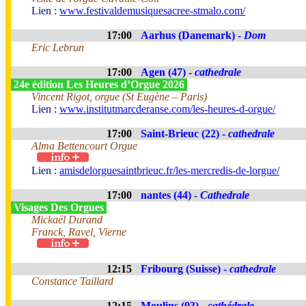
Lien :
www.festivaldemusiquesacree-stmalo.com/
17:00
Aarhus (Danemark) -
Dom
Eric Lebrun
17:00
Agen (47) -
cathedrale
24e édition Les Heures d’Orgue 2026
Vincent Rigot, orgue (St Eugène – Paris)
Lien :
www.institutmarcderanse.com/les-heures-d-orgue/
17:00
Saint-Brieuc (22) -
cathedrale
Alma Bettencourt Orgue
Lien :
amisdelorguesaintbrieuc.fr/les-mercredis-de-lorgue/
17:00
nantes (44) -
Cathedrale
Visages Des Orgues
Mickaël Durand
Franck, Ravel, Vierne
12:15
Fribourg (Suisse) -
cathedrale
Constance Taillard
12:15
Moulins (03) -
cathédrale