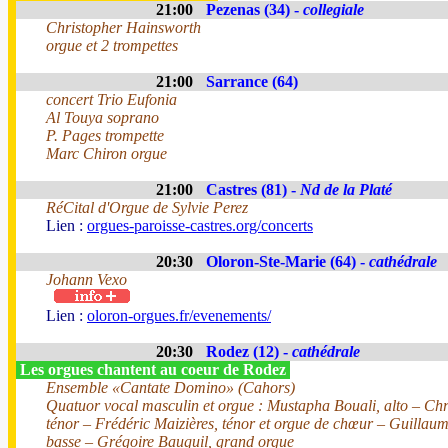
21:00
Pezenas (34) -
collegiale
Christopher Hainsworth
orgue et 2 trompettes
21:00
Sarrance (64)
concert Trio Eufonia
Al Touya soprano
P. Pages trompette
Marc Chiron orgue
21:00
Castres (81) -
Nd de la Platé
RéCital d'Orgue de Sylvie Perez
Lien :
orgues-paroisse-castres.org/concerts
20:30
Oloron-Ste-Marie (64) -
cathédrale
Johann Vexo
Lien :
oloron-orgues.fr/evenements/
20:30
Rodez (12) -
cathédrale
Les orgues chantent au coeur de Rodez
Ensemble «Cantate Domino» (Cahors)
Quatuor vocal masculin et orgue : Mustapha Bouali, alto – Chri
ténor – Frédéric Maizières, ténor et orgue de chœur – Guillau
basse – Grégoire Bauguil, grand orgue