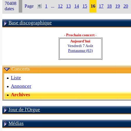
70408
Page
1
...
12
13
14
15
16
17
18
19
20
dates
Base discographique
- Prochain concert -
Aujourd'hui
Vendredi 7 Août
Pontaumur (63)
Concerts
Liste
Annoncer
Archives
Jour de l'Orgue
Médias