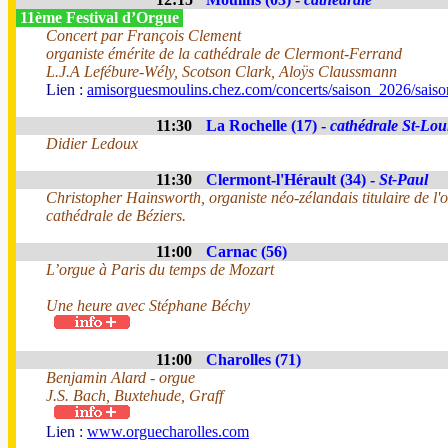
11ème Festival d’Orgue
Concert par François Clement
organiste émérite de la cathédrale de Clermont-Ferrand
L.J.A Lefébure-Wély, Scotson Clark, Aloÿs Claussmann
Lien :
amisorguesmoulins.chez.com/concerts/saison_2026/sais
11:30
La Rochelle (17) -
cathédrale St-Lou
Didier Ledoux
11:30
Clermont-l'Hérault (34) -
St-Paul
Christopher Hainsworth, organiste néo-zélandais titulaire de l'
cathédrale de Béziers.
11:00
Carnac (56)
L’orgue à Paris du temps de Mozart
Une heure avec Stéphane Béchy
11:00
Charolles (71)
Benjamin Alard - orgue
J.S. Bach, Buxtehude, Graff
Lien :
www.orguecharolles.com