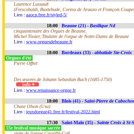
Laurence Lussault
(Frescobaldi, Buxtehude, Correa de Arauxo et François Coupe
Lien :
aaocp.free.fr/styled-5/
18:00
Beaune (21) -
Basilique Nd
cinquantenaire des Orgues de Beaune.
Michel Tissier, Titulaire de l'orgue de Notre-Dame de Beaune
Lien :
www.orguesdebeaune.fr
18:00
Bordeaux (33) -
abbatiale Ste-Croix
Orgues d'été
Pierre Offret
Des œuvres de Johann Sebastian Bach (1685-1750)
Lien :
www.renaissance-orgue.fr
18:00
Blois (41) -
Saint-Pierre de Cabocho
Chase Olson (Usa)
Lien :
jeuxdorgue41.free.fr/festival-2022.html
17:30
Saint-Malo (35) -
Sainte Croix à St-
55e festival musique sacrée
visite de l'orgue Cavaillé-Coll