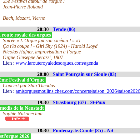
25e Festival autour de l'orgue :
Jean-Pierre Rolland
Bach, Mozart, Vierne
20:30
Tende (06)
 route royale des orgues
Soirée « L’Orgue fait son cinéma ! » #1
Ça t'la coupe ! - Girl Shy (1924) - Harold Lloyd
Nicolas Hafner, improvisation à l’orgue
Orgue Giuseppe Serassi, 1807
Lien :
www.larouteroyaledesorgues.com/agenda
20:00
Saint-Pourçain sur Sioule (03)
ème Festival d’Orgue
Concert par Stan Theodas
Lien :
amisorguesmoulins.chez.com/concerts/saison_2026/saison2026
19:30
Strasbourg (67) -
St-Paul
medis de la Neustadt
Sophie Nakonechna
18:30
Fontenay-le-Comte (85) -
Nd
sti'orgue 2026