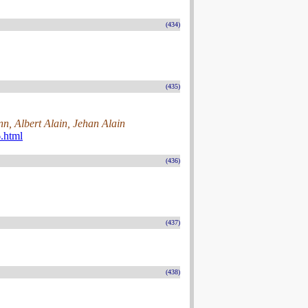
(434)
(435)
n, Albert Alain, Jehan Alain
.html
(436)
(437)
(438)