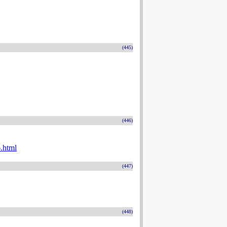
(445)
(446)
.html
(447)
(448)