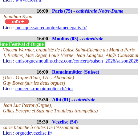
16:00
Paris (75) -
cathédrale Notre-Dame
Jonathan Ryan
Lien :
musique-sacree-notredamedeparis.fr/
16:00
Moulins (03) -
cathédrale
ème Festival d’Orgue
Vincent Warnier, organiste de l'église Saint-Etienne du Mont à Paris
J. Brahms, Max Reger, Louis Vierne, Jean Langlais, Aloÿs Claussman
Lien :
amisorguesmoulins.chez.com/concerts/saison_2026/saison2026
16:00
Romainmôtier (Suisse)
(16h : Orgue Alain, 17h : Abbatiale)
Guy Bovet (sur les deux orgues)
Lien :
concerts-romainmotier.ch/cior
15:30
Albi (81) -
cathédrale
Jean Luc Perrot (Orgue),
Gilles Peseyre et Suzanne Trouilleux (trompettes)
15:30
Vezelise (54)
carte blanche à Gilles De l’Assomption
Lien :
orguedevezelise.fr/