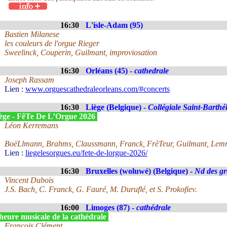
16:30
L'isle-Adam (95)
Bastien Milanese
les couleurs de l'orgue Rieger
Sweelinck, Couperin, Guilmant, improviosation
16:30
Orléans (45) -
cathedrale
Joseph Rassam
Lien :
www.orguescathedraleorleans.com/#concerts
16:30
Liège (Belgique) -
Collégiale Saint-Barthé
ège - FêTe De L’Orgue 2026
Léon Kerremans
BoëLlmann, Brahms, Claussmann, Franck, FrèTeur, Guilmant, Lemm
Lien :
liegelesorgues.eu/fete-de-lorgue-2026/
16:30
Bruxelles (woluwé) (Belgique) -
Nd des gr
Vincent Dubois
J.S. Bach, C. Franck, G. Fauré, M. Duruflé, et S. Prokofiev.
16:00
Limoges (87) -
cathédrale
heure musicale de la cathédrale
François Clément