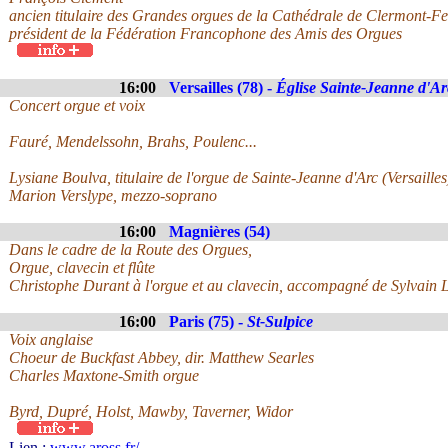
ancien titulaire des Grandes orgues de la Cathédrale de Clermont-Fe
président de la Fédération Francophone des Amis des Orgues
16:00
Versailles (78) -
Église Sainte-Jeanne d'Ar
Concert orgue et voix
Fauré, Mendelssohn, Brahs, Poulenc...
Lysiane Boulva, titulaire de l'orgue de Sainte-Jeanne d'Arc (Versailles
Marion Verslype, mezzo-soprano
16:00
Magnières (54)
Dans le cadre de la Route des Orgues,
Orgue, clavecin et flûte
Christophe Durant à l'orgue et au clavecin, accompagné de Sylvain L
16:00
Paris (75) -
St-Sulpice
Voix anglaise
Choeur de Buckfast Abbey, dir. Matthew Searles
Charles Maxtone-Smith orgue
Byrd, Dupré, Holst, Mawby, Taverner, Widor
Lien :
www.aross.fr/