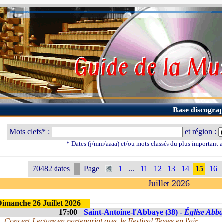
Base discogra
Mots clefs* :
et région :
* Dates (j/mm/aaaa) et/ou mots classés du plus important
70482 dates
Page
1
...
11
12
13
14
15
16
Juillet 2026
Dimanche 26 Juillet 2026
17:00
Saint-Antoine-l'Abbaye (38) -
Église Abba
Concert-Lecture en partenariat avec le Festival Textes en l'air.