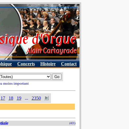
phique
Concerts
Histoire
Contact
 au moins important
17
18
19
...
2350
tiale
(421)