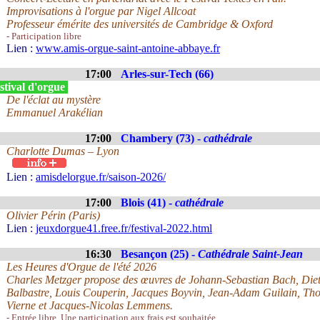
Improvisations à l'orgue par Nigel Allcoat
Professeur émérite des universités de Cambridge & Oxford
- Participation libre
Lien :
www.amis-orgue-saint-antoine-abbaye.fr
17:00
Arles-sur-Tech (66)
stival d'orgue
De l'éclat au mystère
Emmanuel Arakélian
17:00
Chambery (73) -
cathédrale
Charlotte Dumas – Lyon
Lien :
amisdelorgue.fr/saison-2026/
17:00
Blois (41) -
cathédrale
Olivier Périn (Paris)
Lien :
jeuxdorgue41.free.fr/festival-2022.html
16:30
Besançon (25) -
Cathédrale Saint-Jean
Les Heures d'Orgue de l'été 2026
Charles Metzger propose des œuvres de Johann-Sebastian Bach, Die
Balbastre, Louis Couperin, Jacques Boyvin, Jean-Adam Guilain, T
Vierne et Jacques-Nicolas Lemmens.
- Entrée libre. Une participation aux frais est souhaitée.