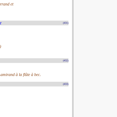
rrand et
c
(431)
)
(432)
amirand à la flûte à bec.
(433)