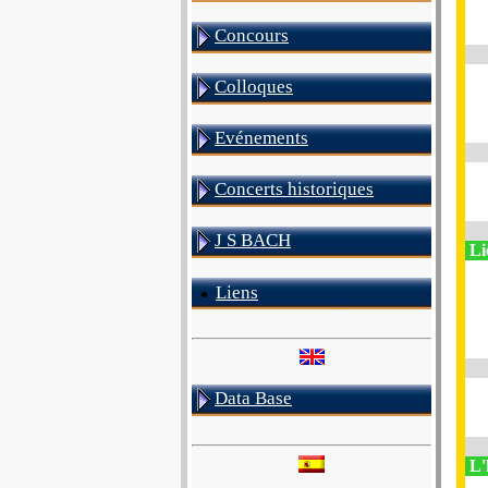
Concours
Colloques
Evénements
Concerts historiques
J S BACH
Li
Liens
Data Base
L'