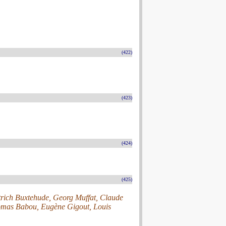
(422)
(423)
(424)
(425)
trich Buxtehude, Georg Muffat, Claude
homas Babou, Eugène Gigout, Louis