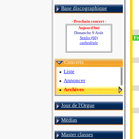
Base discographique
- Prochain concert -
Aujourd'hui
Dimanche 9 Août
Fe
Senlis (60)
cathedrale
Concerts
Liste
Annoncer
Archives
Jour de l'Orgue
Médias
Master classes