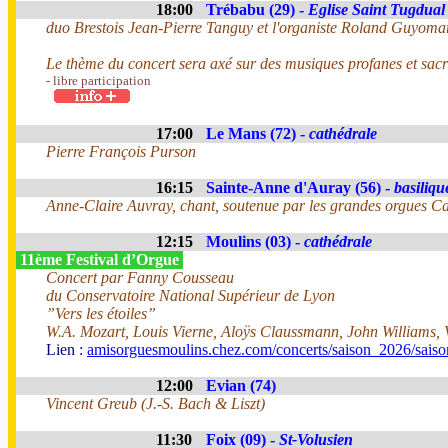
18:00
Trébabu (29) -
Eglise Saint Tugdual
duo Brestois Jean-Pierre Tanguy et l'organiste Roland Guyoma
Le thème du concert sera axé sur des musiques profanes et sacr
- libre participation
17:00
Le Mans (72) -
cathédrale
Pierre François Purson
16:15
Sainte-Anne d'Auray (56) -
basiliqu
Anne-Claire Auvray, chant, soutenue par les grandes orgues Cav
12:15
Moulins (03) -
cathédrale
11ème Festival d’Orgue
Concert par Fanny Cousseau
du Conservatoire National Supérieur de Lyon
”Vers les étoiles”
W.A. Mozart, Louis Vierne, Aloÿs Claussmann, John Williams, 
Lien :
amisorguesmoulins.chez.com/concerts/saison_2026/sais
12:00
Evian (74)
Vincent Greub (J.-S. Bach & Liszt)
11:30
Foix (09) -
St-Volusien