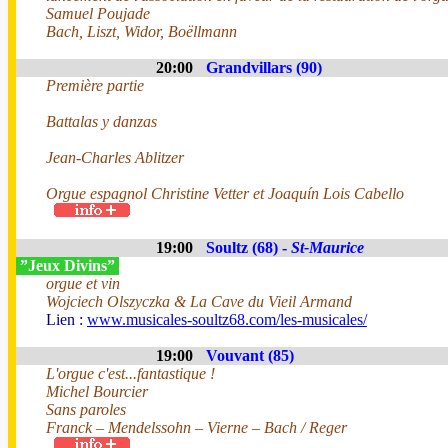
Samuel Poujade
Bach, Liszt, Widor, Boëllmann
20:00
Grandvillars (90)
Première partie
Battalas y danzas
Jean-Charles Ablitzer
Orgue espagnol Christine Vetter et Joaquín Lois Cabello
19:00
Soultz (68) -
St-Maurice
”Jeux Divins”
orgue et vin
Wojciech Olszyczka & La Cave du Vieil Armand
Lien :
www.musicales-soultz68.com/les-musicales/
19:00
Vouvant (85)
L'orgue c'est...fantastique !
Michel Bourcier
Sans paroles
Franck – Mendelssohn – Vierne – Bach / Reger