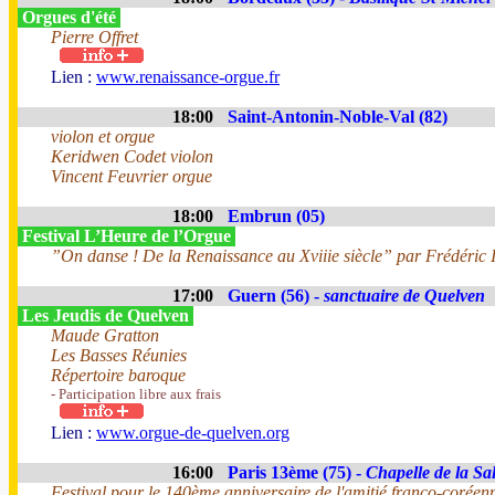
Orgues d'été
Pierre Offret
Lien :
www.renaissance-orgue.fr
18:00
Saint-Antonin-Noble-Val (82)
violon et orgue
Keridwen Codet violon
Vincent Feuvrier orgue
18:00
Embrun (05)
Festival L’Heure de l’Orgue
”On danse ! De la Renaissance au Xviiie siècle” par Frédéric I
17:00
Guern (56) -
sanctuaire de Quelven
Les Jeudis de Quelven
Maude Gratton
Les Basses Réunies
Répertoire baroque
- Participation libre aux frais
Lien :
www.orgue-de-quelven.org
16:00
Paris 13ème (75) -
Chapelle de la Sal
Festival pour le 140ème anniversaire de l'amitié franco-coréen