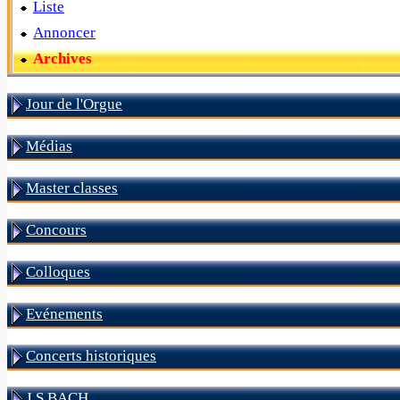
Liste
Annoncer
Archives
Jour de l'Orgue
Médias
Master classes
Concours
Colloques
Evénements
Concerts historiques
J S BACH