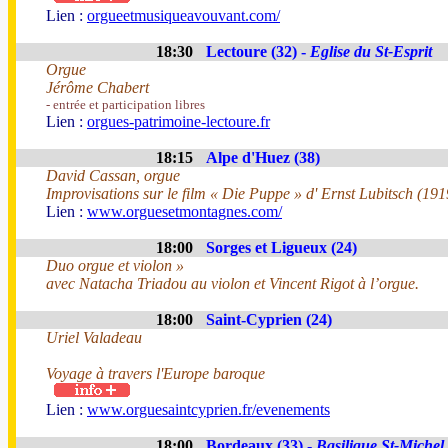
Lien :
orgueetmusiqueavouvant.com/
18:30
Lectoure (32) -
Eglise du St-Esprit
Orgue
Jérôme Chabert
- entrée et participation libres
Lien :
orgues-patrimoine-lectoure.fr
18:15
Alpe d'Huez (38)
David Cassan, orgue
Improvisations sur le film « Die Puppe » d' Ernst Lubitsch (191
Lien :
www.orguesetmontagnes.com/
18:00
Sorges et Ligueux (24)
Duo orgue et violon »
avec Natacha Triadou au violon et Vincent Rigot à l’orgue.
18:00
Saint-Cyprien (24)
Uriel Valadeau
Voyage à travers l'Europe baroque
Lien :
www.orguesaintcyprien.fr/evenements
18:00
Bordeaux (33) -
Basilique St-Michel