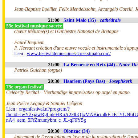
Jean-Baptiste Loeillet, Felix Mendelssohn, Arcangelo Corelli, 
21:00
Saint-Malo (35) -
cathédrale
55e festival musique sacrée
chœur Mélisme(s) et l'Orchestre National de Bretagne
Fauré Requiem
P. Hersant création d'une œuvre vocale et instrumentale s'appuy
Lien :
www.festivaldemusiquesacree-stmalo.com/
21:00
La Bernerie en Retz (44) -
Notre Da
Patrick Guichon (orgue)
20:30
Haarlem (Pays-Bas) -
Josephkerk
75e organ festival
Celebrity Recital – Vierhandige improvisaties op orgel en piano
Jean-Pierre Leguay & Samuel Liégeon
Lien :
organfestival.nl/program/?
fbclid=IwY2xjawRgIlpleHRuA2FlbQIxMABicmlkETE1YUN
nA4_aem_5FfZmumybm_c_JL-qF9Y5g
20:30
Olonzac (34)
lancement de l'association en faveur de la restauration de l'org