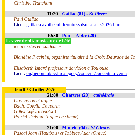
Christine Tranchant
11:30
Gaillac (81) -
St-Pierre
Paul Ouillac
Lien :
gaillac-cavaillecoll.fr/notre-saison-d-ete-2026.html
10:30
Pont-l'Abbé (29)
Les vendredis musicaux de l'été
« concertos en couleur »
Blandine Piccinini, organiste titulaire à la Croix-Daurade de T
Elisaberth Isnard professeur de violon à Toulouse
Lien :
orguepontlabbe.fr/category/concerts/concerts-a-venir/
Jeudi 23 Juillet 2026
21:00
Chartres (28) -
cathédrale
Duo violon et orgue
Bach, Corelli, Couperin
Gilles Lefèvre (violon)
Patrick Delabre (orgue de chœur)
21:00
Monein (64) -
St-Girons
Pascal Jean (Hautbois) et Tobbias Auer (Orgue)