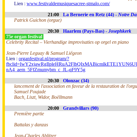
Lien :
www.festivaldemusiquesacree-stmalo.com/
21:00
La Bernerie en Retz (44) -
Notre Da
Patrick Guichon (orgue)
20:30
Haarlem (Pays-Bas) -
Josephkerk
75e organ festival
Celebrity Recital – Vierhandige improvisaties op orgel en piano
Jean-Pierre Leguay & Samuel Liégeon
Lien :
organfestival.nl/program/?
fbclid=IwY2xjawRgIlpleHRuA2FlbQIxMABicmlkETE1YUN
nA4_aem_5FfZmumybm_c_JL-qF9Y5g
20:30
Olonzac (34)
lancement de l'association en faveur de la restauration de l'org
Samuel Poujade
Bach, Liszt, Widor, Boëllmann
20:00
Grandvillars (90)
Première partie
Battalas y danzas
Jean-Charles Ablitzer