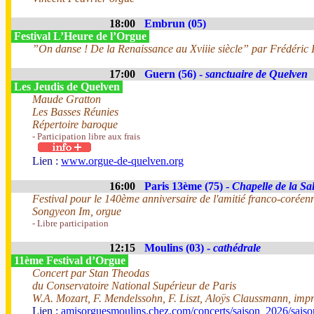
18:00
Embrun (05)
Festival L’Heure de l’Orgue
”On danse ! De la Renaissance au Xviiie siècle” par Frédéric I
17:00
Guern (56) -
sanctuaire de Quelven
Les Jeudis de Quelven
Maude Gratton
Les Basses Réunies
Répertoire baroque
- Participation libre aux frais
Lien :
www.orgue-de-quelven.org
16:00
Paris 13ème (75) -
Chapelle de la Sal
Festival pour le 140ème anniversaire de l'amitié franco-coréen
Songyeon Im, orgue
- Libre participation
12:15
Moulins (03) -
cathédrale
11ème Festival d’Orgue
Concert par Stan Theodas
du Conservatoire National Supérieur de Paris
W.A. Mozart, F. Mendelssohn, F. Liszt, Aloÿs Claussmann, impr
Lien :
amisorguesmoulins.chez.com/concerts/saison_2026/sais