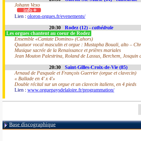
Johann Vexo
Lien :
oloron-orgues.fr/evenements/
20:30
Rodez (12) -
cathédrale
Les orgues chantent au coeur de Rodez
Ensemble «Cantate Domino» (Cahors)
Quatuor vocal masculin et orgue : Mustapha Bouali, alto – Chr
Musique sacrée de la Renaissance et prières mariales
Jean Mouton Palestrina, Roland de Lassus, Berchem, Josquin d
20:30
Saint-Gilles-Croix-de-Vie (85)
Arnaud de Pasquale et François Guerrier (orgue et clavecin)
« Ballade en 4' x 4'»
Double récital sur un orgue et un clavecin italiens, en 4 pieds
Lien :
www.orguepaysdelaloire.fr/programmation/
Base discographique