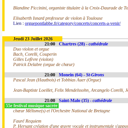
Blandine Piccinini, organiste titulaire à la Croix-Daurade de T
Elisaberth Isnard professeur de violon à Toulouse
Lien :
orguepontlabbe.fr/category/concerts/concerts-a-venir/
Jeudi 23 Juillet 2026
21:00
Chartres (28) -
cathédrale
Duo violon et orgue
Bach, Corelli, Couperin
Gilles Lefèvre (violon)
Patrick Delabre (orgue de chœur)
21:00
Monein (64) -
St-Girons
Pascal Jean (Hautbois) et Tobbias Auer (Orgue)
Jean-Baptiste Loeillet, Felix Mendelssohn, Arcangelo Corelli, 
21:00
Saint-Malo (35) -
cathédrale
55e festival musique sacrée
chœur Mélisme(s) et l'Orchestre National de Bretagne
Fauré Requiem
P. Hersant création d'une œuvre vocale et instrumentale s'appuy