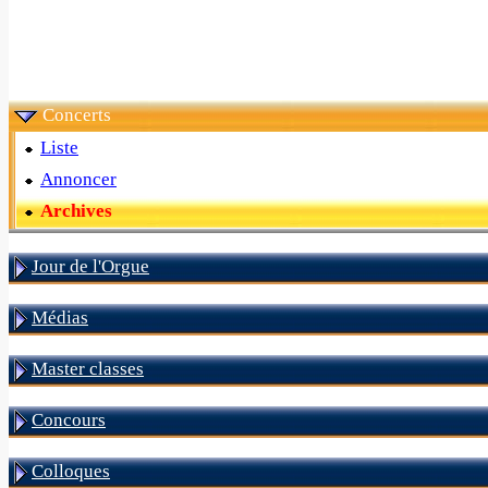
Concerts
Liste
Annoncer
Archives
Jour de l'Orgue
Médias
Master classes
Concours
Colloques