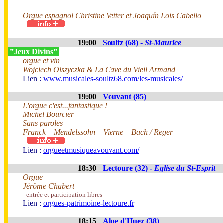
Orgue espagnol Christine Vetter et Joaquín Lois Cabello
19:00
Soultz (68) -
St-Maurice
”Jeux Divins”
orgue et vin
Wojciech Olszyczka & La Cave du Vieil Armand
Lien :
www.musicales-soultz68.com/les-musicales/
19:00
Vouvant (85)
L'orgue c'est...fantastique !
Michel Bourcier
Sans paroles
Franck – Mendelssohn – Vierne – Bach / Reger
Lien :
orgueetmusiqueavouvant.com/
18:30
Lectoure (32) -
Eglise du St-Esprit
Orgue
Jérôme Chabert
- entrée et participation libres
Lien :
orgues-patrimoine-lectoure.fr
18:15
Alpe d'Huez (38)