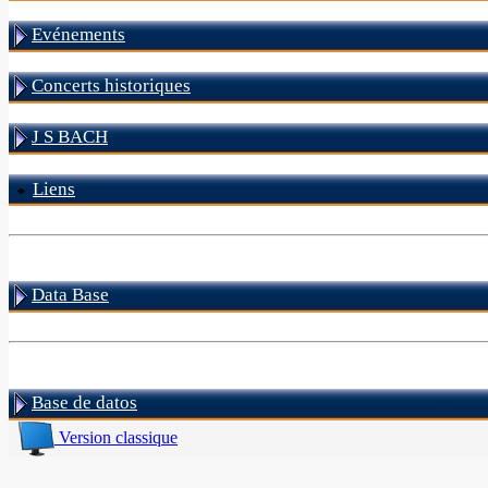
Evénements
Concerts historiques
J S BACH
Liens
Data Base
Base de datos
Version classique