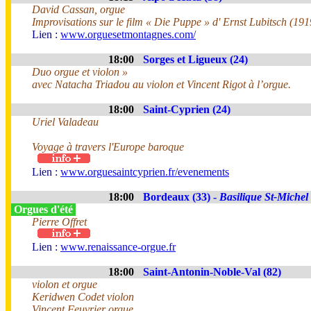
David Cassan, orgue
Improvisations sur le film « Die Puppe » d' Ernst Lubitsch (191
Lien :
www.orguesetmontagnes.com/
18:00
Sorges et Ligueux (24)
Duo orgue et violon »
avec Natacha Triadou au violon et Vincent Rigot à l’orgue.
18:00
Saint-Cyprien (24)
Uriel Valadeau
Voyage à travers l'Europe baroque
Lien :
www.orguesaintcyprien.fr/evenements
18:00
Bordeaux (33) -
Basilique St-Michel
Orgues d'été
Pierre Offret
Lien :
www.renaissance-orgue.fr
18:00
Saint-Antonin-Noble-Val (82)
violon et orgue
Keridwen Codet violon
Vincent Feuvrier orgue