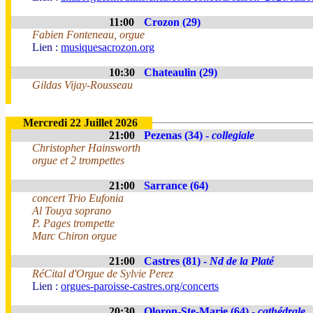
11:00
Crozon (29)
Fabien Fonteneau, orgue
Lien :
musiquesacrozon.org
10:30
Chateaulin (29)
Gildas Vijay-Rousseau
Mercredi 22 Juillet 2026
21:00
Pezenas (34) -
collegiale
Christopher Hainsworth
orgue et 2 trompettes
21:00
Sarrance (64)
concert Trio Eufonia
Al Touya soprano
P. Pages trompette
Marc Chiron orgue
21:00
Castres (81) -
Nd de la Platé
RéCital d'Orgue de Sylvie Perez
Lien :
orgues-paroisse-castres.org/concerts
20:30
Oloron-Ste-Marie (64) -
cathédrale