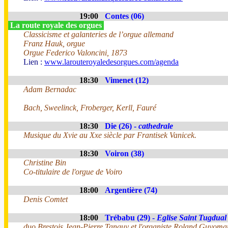
19:00
Contes (06)
La route royale des orgues
Classicisme et galanteries de l’orgue allemand
Franz Hauk, orgue
Orgue Federico Valoncini, 1873
Lien :
www.larouteroyaledesorgues.com/agenda
18:30
Vimenet (12)
Adam Bernadac
Bach, Sweelinck, Froberger, Kerll, Fauré
18:30
Die (26) -
cathedrale
Musique du Xvie au Xxe siècle par Frantisek Vanicek.
18:30
Voiron (38)
Christine Bin
Co-titulaire de l'orgue de Voiro
18:00
Argentière (74)
Denis Comtet
18:00
Trébabu (29) -
Eglise Saint Tugdual
duo Brestois Jean-Pierre Tanguy et l'organiste Roland Guyoma