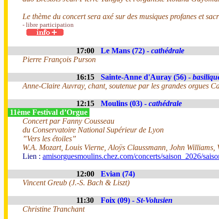
Le thème du concert sera axé sur des musiques profanes et sacr
- libre participation
17:00
Le Mans (72) -
cathédrale
Pierre François Purson
16:15
Sainte-Anne d'Auray (56) -
basiliqu
Anne-Claire Auvray, chant, soutenue par les grandes orgues Cav
12:15
Moulins (03) -
cathédrale
11ème Festival d’Orgue
Concert par Fanny Cousseau
du Conservatoire National Supérieur de Lyon
”Vers les étoiles”
W.A. Mozart, Louis Vierne, Aloÿs Claussmann, John Williams, 
Lien :
amisorguesmoulins.chez.com/concerts/saison_2026/sais
12:00
Evian (74)
Vincent Greub (J.-S. Bach & Liszt)
11:30
Foix (09) -
St-Volusien
Christine Tranchant