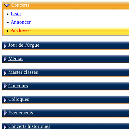
Concerts
Liste
Annoncer
Archives
Jour de l'Orgue
Médias
Master classes
Concours
Colloques
Evénements
Concerts historiques