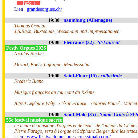
Lien :
grandesorgues.ch/
19:30
naumburg (Allemagne)
Thomas Ospital
J.S.Bach, Buxtehude, Weckmann und Improvisationen
19:00
Fleurance (32) -
St-Laurent
Festiv'Orgues 2026
Nicolas Bucher
Mozart, Boëly, Lafargue, Mendelssohn
19:00
Saint-Flour (15) -
cathédrale
Frederic Blanc
Musique française au tournant du Xxème
Alfred Lefébure-Wély - César Franck – Gabriel Fauré - Marce
19:00
Saint-Malo (35) -
Sainte Croix à St-
55e festival musique sacrée
ne heure de musique d'orgues et de textes de l'auteur du Génie 
Pierre Farago, sera à l'orgue et Stéphane Berger dira les texte
Lien :
www.festivaldemusiquesacree-stmalo.com/