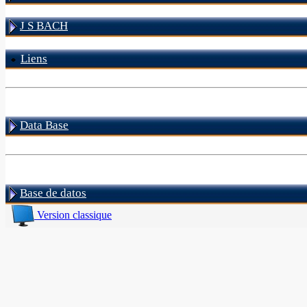
J S BACH
Liens
Data Base
Base de datos
Version classique