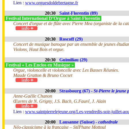
Lien :
www.orguesdoldebretagne.fr
20:30
Saint-Florentin (89)
Festival International D’Orgue à Saint-Florentin
Concert d'orgue et de flûte avec Pierre Mea (organiste de la ca
20:30
Roscoff (29)
Concert de musique baroque par un ensemble de jeunes étudiant
Violons, Haut Bois et orgue.
20:30
Guimiliau (29)
Festival « Les Enclos en Musique »
Orgue, violoncelle et violoncelle avec Les Basses Réunies.
Maude Gratton & Bruno Cocset
20:00
Strasbourg (67) -
St-Pierre le jeune 
Anne-Gaëlle Chanon
Œuvres de N. Grigny, J.S. Bach, G.Fauré, J. Alain
Lien :
www.saintpierrelejeune.org/Les-vendredis-soir-juillet-a
20:00
Lausanne (Suisse) -
cathedrale
Néo-classicisme à la française – StéPhane Mottoul