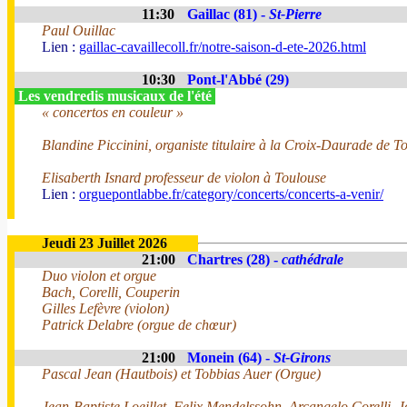
11:30
Gaillac (81) -
St-Pierre
Paul Ouillac
Lien :
gaillac-cavaillecoll.fr/notre-saison-d-ete-2026.html
10:30
Pont-l'Abbé (29)
Les vendredis musicaux de l'été
« concertos en couleur »
Blandine Piccinini, organiste titulaire à la Croix-Daurade de T
Elisaberth Isnard professeur de violon à Toulouse
Lien :
orguepontlabbe.fr/category/concerts/concerts-a-venir/
Jeudi 23 Juillet 2026
21:00
Chartres (28) -
cathédrale
Duo violon et orgue
Bach, Corelli, Couperin
Gilles Lefèvre (violon)
Patrick Delabre (orgue de chœur)
21:00
Monein (64) -
St-Girons
Pascal Jean (Hautbois) et Tobbias Auer (Orgue)
Jean-Baptiste Loeillet, Felix Mendelssohn, Arcangelo Corelli, 