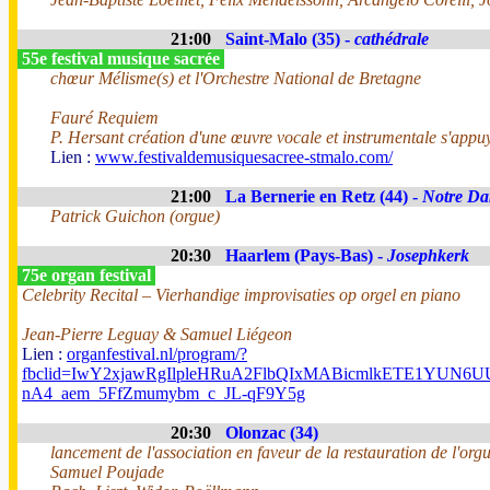
21:00
Saint-Malo (35) -
cathédrale
55e festival musique sacrée
chœur Mélisme(s) et l'Orchestre National de Bretagne
Fauré Requiem
P. Hersant création d'une œuvre vocale et instrumentale s'appuy
Lien :
www.festivaldemusiquesacree-stmalo.com/
21:00
La Bernerie en Retz (44) -
Notre Da
Patrick Guichon (orgue)
20:30
Haarlem (Pays-Bas) -
Josephkerk
75e organ festival
Celebrity Recital – Vierhandige improvisaties op orgel en piano
Jean-Pierre Leguay & Samuel Liégeon
Lien :
organfestival.nl/program/?
fbclid=IwY2xjawRgIlpleHRuA2FlbQIxMABicmlkETE1YUN
nA4_aem_5FfZmumybm_c_JL-qF9Y5g
20:30
Olonzac (34)
lancement de l'association en faveur de la restauration de l'org
Samuel Poujade