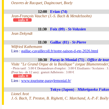
Oeuvres de Racquet, Dagincourt, Boely
12:00
Evian (74)
Jean-François Vaucher (J.-S. Bach & Mendelssohn)
11:30
Foix (09) -
St-Volusien
Jean Dekyndt
11:30
Gaillac (81) -
St-Pierre
Wilfried Kathemann
Lien :
gaillac-cavaillecoll.fr/notre-saison-d-ete-2026.html
10:30
Paray-le-Monial (71) -
Office de tou
Visite ”Le Grand Orgue de la Basilique” (orgue Blumenreoder
- Plein tarif : 5.00 € Demandeurs d'emploi : 3.00 € Etudiants / Scolaires : 
(Pour les - de 12 ans) : gratuit Adhérents : 3.00 €
Lien :
www.tourisme-paraylemonial.fr/
Tokyo (Japon) -
Midorigaoka Fuku
Lionel Avot
J.-S. Bach, T. Preston, B. Righetti, C. Marchand, A.-P.-F. Boëly