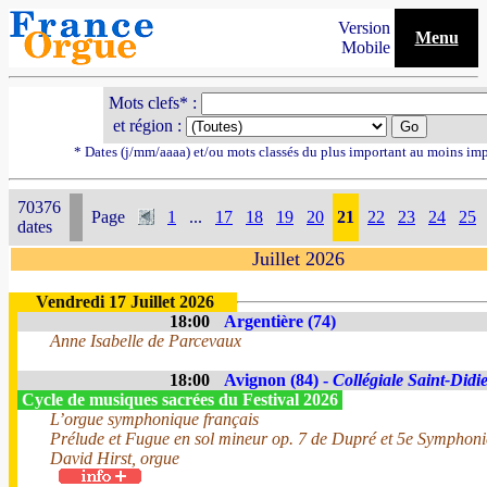
Version
Menu
Mobile
Mots clefs* :
et région :
* Dates (j/mm/aaaa) et/ou mots classés du plus important au moins im
70376
Page
1
...
17
18
19
20
21
22
23
24
25
dates
Juillet 2026
Vendredi 17 Juillet 2026
18:00
Argentière (74)
Anne Isabelle de Parcevaux
18:00
Avignon (84) -
Collégiale Saint-Didi
Cycle de musiques sacrées du Festival 2026
L’orgue symphonique français
Prélude et Fugue en sol mineur op. 7 de Dupré et 5e Symphoni
David Hirst, orgue