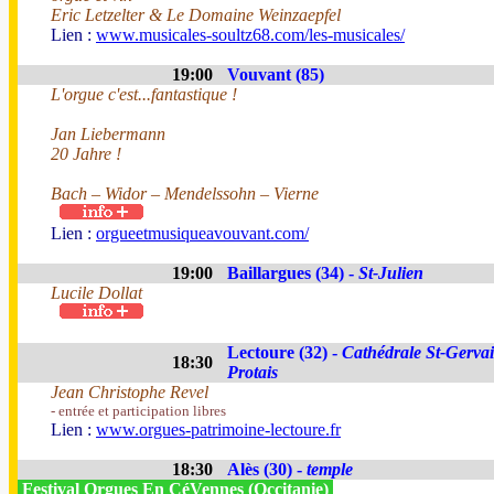
Eric Letzelter & Le Domaine Weinzaepfel
Lien :
www.musicales-soultz68.com/les-musicales/
19:00
Vouvant (85)
L'orgue c'est...fantastique !
Jan Liebermann
20 Jahre !
Bach – Widor – Mendelssohn – Vierne
Lien :
orgueetmusiqueavouvant.com/
19:00
Baillargues (34) -
St-Julien
Lucile Dollat
Lectoure (32) -
Cathédrale St-Gervai
18:30
Protais
Jean Christophe Revel
- entrée et participation libres
Lien :
www.orgues-patrimoine-lectoure.fr
18:30
Alès (30) -
temple
Festival Orgues En CéVennes (Occitanie)