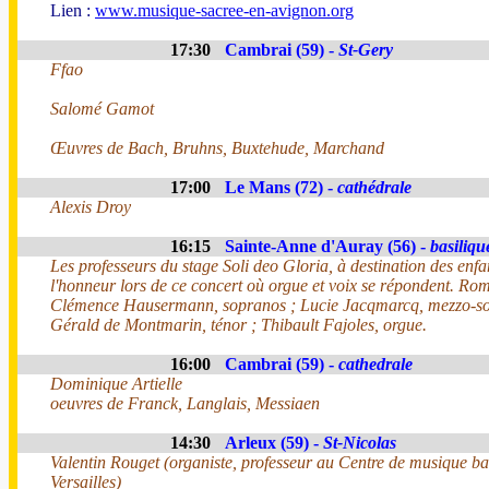
Lien :
www.musique-sacree-en-avignon.org
17:30
Cambrai (59) -
St-Gery
Ffao
Salomé Gamot
Œuvres de Bach, Bruhns, Buxtehude, Marchand
17:00
Le Mans (72) -
cathédrale
Alexis Droy
16:15
Sainte-Anne d'Auray (56) -
basiliqu
Les professeurs du stage Soli deo Gloria, à destination des enfa
l'honneur lors de ce concert où orgue et voix se répondent. Rom
Clémence Hausermann, sopranos ; Lucie Jacqmarcq, mezzo-so
Gérald de Montmarin, ténor ; Thibault Fajoles, orgue.
16:00
Cambrai (59) -
cathedrale
Dominique Artielle
oeuvres de Franck, Langlais, Messiaen
14:30
Arleux (59) -
St-Nicolas
Valentin Rouget (organiste, professeur au Centre de musique b
Versailles)