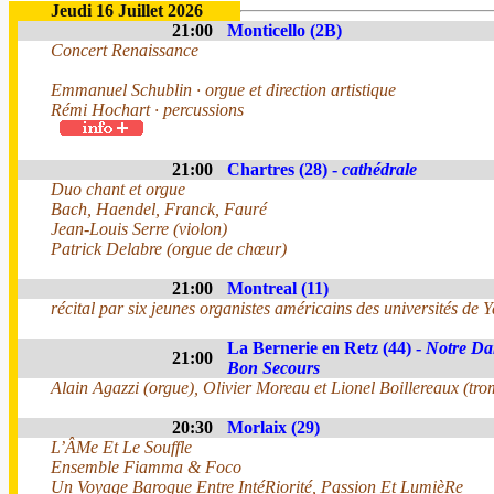
Jeudi 16 Juillet 2026
21:00
Monticello (2B)
Concert Renaissance
Emmanuel Schublin · orgue et direction artistique
Rémi Hochart · percussions
21:00
Chartres (28) -
cathédrale
Duo chant et orgue
Bach, Haendel, Franck, Fauré
Jean-Louis Serre (violon)
Patrick Delabre (orgue de chœur)
21:00
Montreal (11)
récital par six jeunes organistes américains des universités de Ya
La Bernerie en Retz (44) -
Notre Da
21:00
Bon Secours
Alain Agazzi (orgue), Olivier Moreau et Lionel Boillereaux (tro
20:30
Morlaix (29)
L’ÂMe Et Le Souffle
Ensemble Fiamma & Foco
Un Voyage Baroque Entre IntéRiorité, Passion Et LumièRe