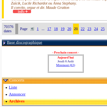
Zaïcik, Lucile Richardot ou Anna Stephany.
Il convito, orgue et dir. Maude Gratton
70376
Page
1
...
17
18
19
20
21
22
23
24
25
dates
Base discographique
- Prochain concert -
Aujourd'hui
Jeudi 6 Août
Miremont (63)
Concerts
Liste
Annoncer
Archives