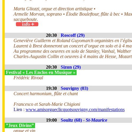
Marta Gliozzi, orgue et direction artistique •
Armelle Morvan, soprano • Élodie Bouleftour, flûte à bec • Ma
sacqueboute.
20:30
Roscoff (29)
Geneviève Guillerm et Roland Guyomarch organistes en l’églis
Laurent à Brest donneront un concert d’orgue en solo et à 4 ma
Au programme des oeuvres en solo de Stanley, Vanhal, Walther
Charles-Augustin Collin et oeuvres à 4 mains de Hesse, Mozart
20:30
Sizun (29)
Festival « Les Enclos en Musique »
Frédéric Rivoal
19:30
Souvigny (03)
Concert harmonium, flûte et chant
Francesco et Sarah-Marie Chigioni
Lien :
www.amisorgueclicquotsouvigny.com/manifestations
19:00
Soultz (68) -
St-Maurice
”Jeux Divins”
orgue et vin