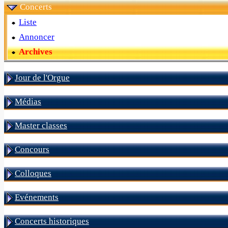
Concerts
Liste
Annoncer
Archives
Jour de l'Orgue
Médias
Master classes
Concours
Colloques
Evénements
Concerts historiques