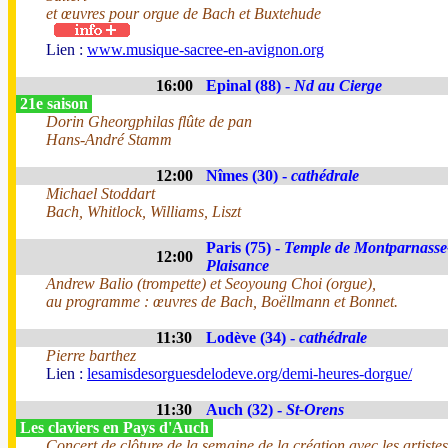
et œuvres pour orgue de Bach et Buxtehude
Lien :
www.musique-sacree-en-avignon.org
16:00
Epinal (88) -
Nd au Cierge
21e saison
Dorin Gheorgphilas flûte de pan
Hans-André Stamm
12:00
Nîmes (30) -
cathédrale
Michael Stoddart
Bach, Whitlock, Williams, Liszt
Paris (75) -
Temple de Montparnasse
12:00
Plaisance
Andrew Balio (trompette) et Seoyoung Choi (orgue),
au programme : œuvres de Bach, Boëllmann et Bonnet.
11:30
Lodève (34) -
cathédrale
Pierre barthez
Lien :
lesamisdesorguesdelodeve.org/demi-heures-dorgue/
11:30
Auch (32) -
St-Orens
Les claviers en Pays d'Auch
Concert de clôture de la semaine de la création avec les artist