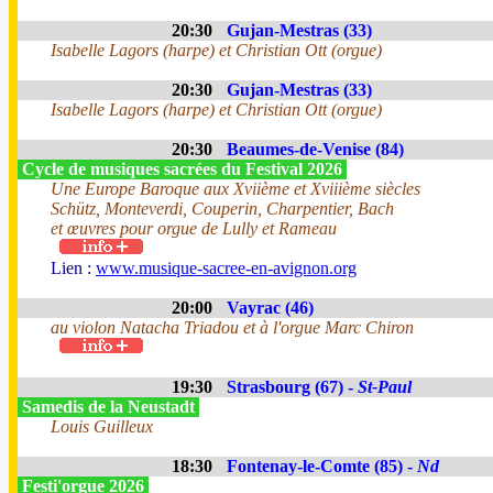
20:30
Gujan-Mestras (33)
Isabelle Lagors (harpe) et Christian Ott (orgue)
20:30
Gujan-Mestras (33)
Isabelle Lagors (harpe) et Christian Ott (orgue)
20:30
Beaumes-de-Venise (84)
Cycle de musiques sacrées du Festival 2026
Une Europe Baroque aux Xviième et Xviiième siècles
Schütz, Monteverdi, Couperin, Charpentier, Bach
et œuvres pour orgue de Lully et Rameau
Lien :
www.musique-sacree-en-avignon.org
20:00
Vayrac (46)
au violon Natacha Triadou et à l'orgue Marc Chiron
19:30
Strasbourg (67) -
St-Paul
Samedis de la Neustadt
Louis Guilleux
18:30
Fontenay-le-Comte (85) -
Nd
Festi'orgue 2026