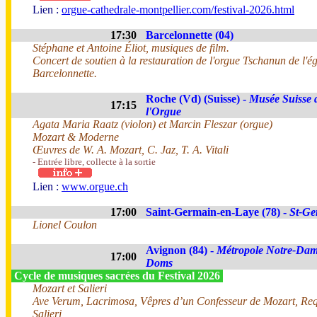
Lien :
orgue-cathedrale-montpellier.com/festival-2026.html
17:30
Barcelonnette (04)
Stéphane et Antoine Éliot, musiques de film.
Concert de soutien à la restauration de l'orgue Tschanun de l'ég
Barcelonnette.
Roche (Vd) (Suisse) -
Musée Suisse 
17:15
l'Orgue
Agata Maria Raatz (violon) et Marcin Fleszar (orgue)
Mozart & Moderne
Œuvres de W. A. Mozart, C. Jaz, T. A. Vitali
- Entrée libre, collecte à la sortie
Lien :
www.orgue.ch
17:00
Saint-Germain-en-Laye (78) -
St-Ge
Lionel Coulon
Avignon (84) -
Métropole Notre-Dam
17:00
Doms
Cycle de musiques sacrées du Festival 2026
Mozart et Salieri
Ave Verum, Lacrimosa, Vêpres d’un Confesseur de Mozart, Re
Salieri