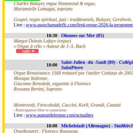
Charles Balayer, orgue Hammond & orgue,
Mariamielle Lamagat, soprano
Gospel, negro spiritual, jazz : traditionnels, Balayer, Gershwin
Lien :
www.assochamadeflc.com/festi-orgue-2026-la-programm
18:30
Olonnes sur Mer (85)
Margot Dubois Lafaye (orgue)
« Orgue à vélo » Autour de J.-S. Bach
Saint-Julien -du -Sault (89) -
Collégi
18:00
SaintPierre
Orgue Renaissance 1568 restauré par l'atelier Cattiaux de 200
Musique Italienne,
Giacomo Benedetti, organiste à Florence
Rossana Bertini, Soprano
Monteverdi, Frescobaldi, Caccini, Kerll, Grandi, Cazzati
- Participation libre et consciente
Lien :
www.autourdelorgue.com/actualites
18:00
Michelstadt (Allemagne) -
Stadtkirc
Orgelkonzert : Florence Rousseau