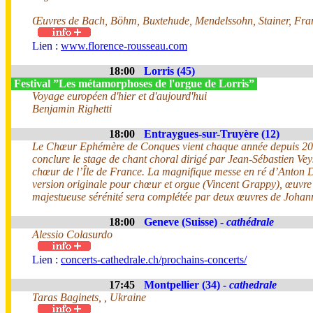
Œuvres de Bach, Böhm, Buxtehude, Mendelssohn, Stainer, Fra
Lien :
www.florence-rousseau.com
18:00
Lorris (45)
Festival ”Les métamorphoses de l'orgue de Lorris”
Voyage européen d'hier et d'aujourd'hui
Benjamin Righetti
18:00
Entraygues-sur-Truyère (12)
Le Chœur Ephémère de Conques vient chaque année depuis 2
conclure le stage de chant choral dirigé par Jean-Sébastien Vey
chœur de l’Île de France. La magnifique messe en ré d’Anton 
version originale pour chœur et orgue (Vincent Grappy), œuvre
majestueuse sérénité sera complétée par deux œuvres de Joha
18:00
Geneve (Suisse) -
cathédrale
Alessio Colasurdo
Lien :
concerts-cathedrale.ch/prochains-concerts/
17:45
Montpellier (34) -
cathedrale
Taras Baginets, , Ukraine