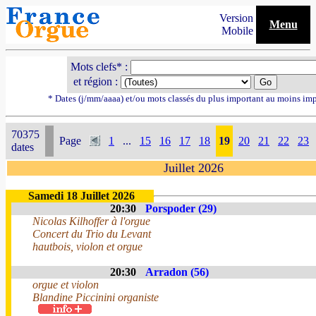
Version
Menu
Mobile
Mots clefs* :
et région :
* Dates (j/mm/aaaa) et/ou mots classés du plus important au moins im
70375
Page
1
...
15
16
17
18
19
20
21
22
23
dates
Juillet 2026
Samedi 18 Juillet 2026
20:30
Porspoder (29)
Nicolas Kilhoffer à l'orgue
Concert du Trio du Levant
hautbois, violon et orgue
20:30
Arradon (56)
orgue et violon
Blandine Piccinini organiste