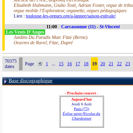
Elisabeth Hubmann, Giulio Tosti, Adrian Foster, orgue de trib
orgue mobile l’Explorateur, organetto, orgues pédagogiques
Lien :
toulouse-les-orgues.org/a-lannee/saison-estivale/
11:00
Carcassonne (11) -
St-Vincent
Les Vents D'Anges
Jardins Du Paradis Marc Fitze (Berne).
Oeuvres de Ravel, Fitze, Dupré
70375
Page
1
...
15
16
17
18
19
20
21
22
23
dates
Base discographique
- Prochain concert -
Aujourd'hui
Jeudi 6 Août
Paris (75)
Église saint-Nicolas du
Chardonnet