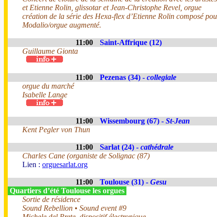
et Etienne Rolin, glissotar et Jean-Christophe Revel, orgue
création de la série des Hexa-flex d’Etienne Rolin composé pou
Modalio/orgue augmenté.
11:00
Saint-Affrique (12)
Guillaume Gionta
11:00
Pezenas (34) -
collegiale
orgue du marché
Isabelle Lange
11:00
Wissembourg (67) -
St-Jean
Kent Pegler von Thun
11:00
Sarlat (24) -
cathédrale
Charles Cane (organiste de Solignac (87)
Lien :
orguesarlat.org
11:00
Toulouse (31) -
Gesu
Quartiers d’été Toulouse les orgues
Sortie de résidence
Sound Rebellion • Sound event #9
Michele del Prete, dispositif électronique