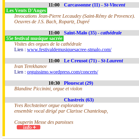
11:00
Carcassonne (11) -
St-Vincent
Les Vents D'Anges
Invocations Jean-Pierre Lecaudey (Saint-Rémy de Provence).
Oeuvres de J.S. Bach, Ropartz, Dupré
11:00
Saint-Malo (35) -
cathédrale
55e festival musique sacrée
Visites des orgues de la cathédrale
Lien :
www.festivaldemusiquesacree-stmalo.com/
11:00
Le Creusot (71) -
St-Laurent
Ivan Terekhanov
Lien :
orguissimo.wordpress.com/concerts/
10:30
Plouescat (29)
Blandine Piccinini, orgue et violon
Chastreix (63)
Yves Rechsteiner orgue explorateur
ensemble vocal dirigé par Clarisse Chanteloup,
Couperin Messe des paroisses