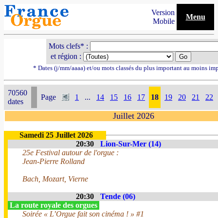
Version
Menu
Mobile
Mots clefs* :
et région :
* Dates (j/mm/aaaa) et/ou mots classés du plus important au moins im
70560
Page
1
...
14
15
16
17
18
19
20
21
22
dates
Juillet 2026
Samedi 25 Juillet 2026
20:30
Lion-Sur-Mer (14)
25e Festival autour de l'orgue :
Jean-Pierre Rolland
Bach, Mozart, Vierne
20:30
Tende (06)
La route royale des orgues
Soirée « L’Orgue fait son cinéma ! » #1