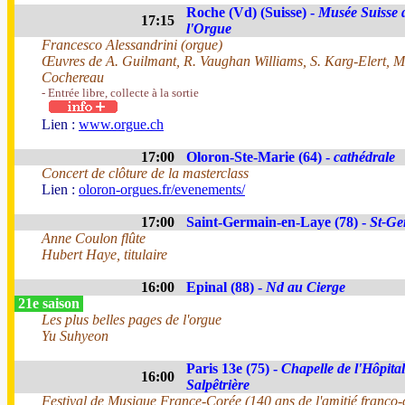
Roche (Vd) (Suisse) -
Musée Suisse 
17:15
l'Orgue
Francesco Alessandrini (orgue)
Œuvres de A. Guilmant, R. Vaughan Williams, S. Karg-Elert, M.
Cochereau
- Entrée libre, collecte à la sortie
Lien :
www.orgue.ch
17:00
Oloron-Ste-Marie (64) -
cathédrale
Concert de clôture de la masterclass
Lien :
oloron-orgues.fr/evenements/
17:00
Saint-Germain-en-Laye (78) -
St-Ge
Anne Coulon flûte
Hubert Haye, titulaire
16:00
Epinal (88) -
Nd au Cierge
21e saison
Les plus belles pages de l'orgue
Yu Suhyeon
Paris 13e (75) -
Chapelle de l'Hôpital
16:00
Salpêtrière
Festival de Musique France-Corée (140 ans de l'amitié franco