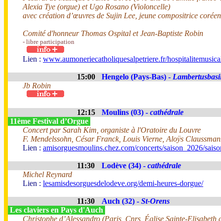
Alexia Tye (orgue) et Ugo Rosano (Violoncelle)
avec création d’œuvres de Sujin Lee, jeune compositrice corée
Comité d'honneur Thomas Ospital et Jean-Baptiste Robin
- libre participation
Lien :
www.aumoneriecatholiquesalpetriere.fr/hospitalitemusica
15:00
Hengelo (Pays-Bas) -
Lambertusbasil
Jb Robin
12:15
Moulins (03) -
cathédrale
11ème Festival d’Orgue
Concert par Sarah Kim, organiste à l'Oratoire du Louvre
F. Mendelssohn, César Franck, Louis Vierne, Aloÿs Claussma
Lien :
amisorguesmoulins.chez.com/concerts/saison_2026/sais
11:30
Lodève (34) -
cathédrale
Michel Reynard
Lien :
lesamisdesorguesdelodeve.org/demi-heures-dorgue/
11:30
Auch (32) -
St-Orens
Les claviers en Pays d'Auch
Christophe d’Alessandro (Paris, Cnrs, Église Sainte-Elisabeth