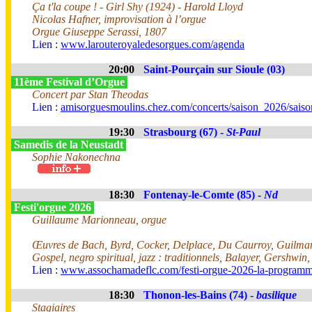
Ça t'la coupe ! - Girl Shy (1924) - Harold Lloyd
Nicolas Hafner, improvisation à l’orgue
Orgue Giuseppe Serassi, 1807
Lien :
www.larouteroyaledesorgues.com/agenda
20:00
Saint-Pourçain sur Sioule (03)
11ème Festival d’Orgue
Concert par Stan Theodas
Lien :
amisorguesmoulins.chez.com/concerts/saison_2026/sais
19:30
Strasbourg (67) -
St-Paul
Samedis de la Neustadt
Sophie Nakonechna
18:30
Fontenay-le-Comte (85) -
Nd
Festi'orgue 2026
Guillaume Marionneau, orgue
Œuvres de Bach, Byrd, Cocker, Delplace, Du Caurroy, Guilman
Gospel, negro spiritual, jazz : traditionnels, Balayer, Gershwin
Lien :
www.assochamadeflc.com/festi-orgue-2026-la-programm
18:30
Thonon-les-Bains (74) -
basilique
Stagiaires