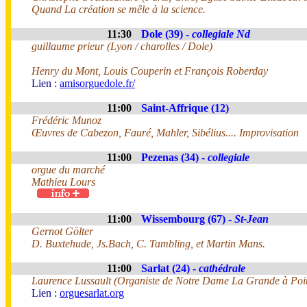
Quand La création se mêle à la science.
11:30
Dole (39) -
collegiale Nd
guillaume prieur (Lyon / charolles / Dole)
Henry du Mont, Louis Couperin et François Roberday
Lien :
amisorguedole.fr/
11:00
Saint-Affrique (12)
Frédéric Munoz
Œuvres de Cabezon, Fauré, Mahler, Sibélius.... Improvisation
11:00
Pezenas (34) -
collegiale
orgue du marché
Mathieu Lours
11:00
Wissembourg (67) -
St-Jean
Gernot Gölter
D. Buxtehude, Js.Bach, C. Tambling, et Martin Mans.
11:00
Sarlat (24) -
cathédrale
Laurence Lussault (Organiste de Notre Dame La Grande à Poit
Lien :
orguesarlat.org