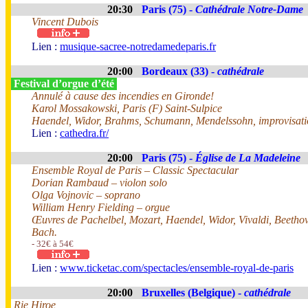
20:30
Paris (75) -
Cathédrale Notre-Dame
Vincent Dubois
Lien :
musique-sacree-notredamedeparis.fr
20:00
Bordeaux (33) -
cathédrale
Festival d’orgue d’été
Annulé à cause des incendies en Gironde!
Karol Mossakowski, Paris (F) Saint-Sulpice
Haendel, Widor, Brahms, Schumann, Mendelssohn, improvisati
Lien :
cathedra.fr/
20:00
Paris (75) -
Église de La Madeleine
Ensemble Royal de Paris – Classic Spectacular
Dorian Rambaud – violon solo
Olga Vojnovic – soprano
William Henry Fielding – orgue
Œuvres de Pachelbel, Mozart, Haendel, Widor, Vivaldi, Beethov
Bach.
- 32€ à 54€
Lien :
www.ticketac.com/spectacles/ensemble-royal-de-paris
20:00
Bruxelles (Belgique) -
cathédrale
Rie Hiroe