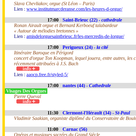
Slava Chevliakov, orgue (St Léon – Paris)
Lien :
www.institutmarcderanse.com/les-heures-d-orgue/
17:00
Saint-Brieuc (22) -
cathedrale
Ronan Airault orgue et Bernard Kerboeuf talabardeur
« Autour de mélodies bretonnes »
Lien :
amisdelorguesaintbrieuc.fr/les-mercredis-de-lorgue/
17:00
Perigueux (24) -
la cité
Itinéraire Baroque en Périgord
concert d'orgue Ton Koopman, lequel jouera, entre autres, les
récemment attribuées à J.S. Bach
Lien :
aaocp.free.fr/styled-5/
17:00
nantes (44) -
Cathedrale
Visages Des Orgues
Pierre Queval
11:30
Clermont-l'Hérault (34) -
St-Paul
Vladimir Saakian, organiste diplômé du Conservatoire de Boul
11:00
Carnac (56)
Opéras et musiques sacrées du Grand Siècle