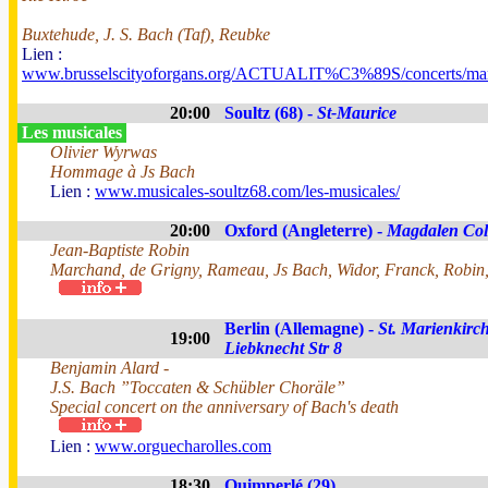
Buxtehude, J. S. Bach (Taf), Reubke
Lien :
www.brusselscityoforgans.org/ACTUALIT%C3%89S/concerts/mar
20:00
Soultz (68) -
St-Maurice
Les musicales
Olivier Wyrwas
Hommage à Js Bach
Lien :
www.musicales-soultz68.com/les-musicales/
20:00
Oxford (Angleterre) -
Magdalen Col
Jean-Baptiste Robin
Marchand, de Grigny, Rameau, Js Bach, Widor, Franck, Robin,
Berlin (Allemagne) -
St. Marienkirch
19:00
Liebknecht Str 8
Benjamin Alard -
J.S. Bach ”Toccaten & Schübler Choräle”
Special concert on the anniversary of Bach's death
Lien :
www.orguecharolles.com
18:30
Quimperlé (29)