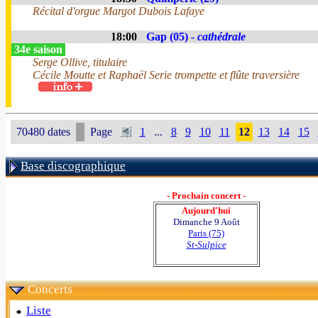
Récital d'orgue Margot Dubois Lafaye
18:00
Gap (05) -
cathédrale
34e saison
Serge Ollive, titulaire
Cécile Moutte et Raphaël Serie trompette et flûte traversière
70480 dates
Page
1
...
8
9
10
11
12
13
14
15
Base discographique
- Prochain concert -
Aujourd'hui
Dimanche 9 Août
Paris (75)
St-Sulpice
Concerts
Liste