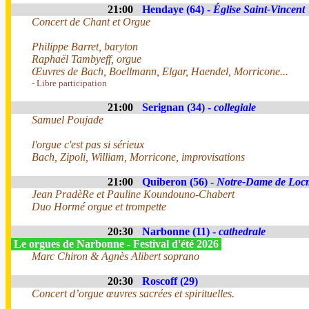
21:00
Hendaye (64) -
Église Saint-Vincent
Concert de Chant et Orgue
Philippe Barret, baryton
Raphaël Tambyeff, orgue
Œuvres de Bach, Boellmann, Elgar, Haendel, Morricone...
- Libre participation
21:00
Serignan (34) -
collegiale
Samuel Poujade
l'orgue c'est pas si sérieux
Bach, Zipoli, William, Morricone, improvisations
21:00
Quiberon (56) -
Notre-Dame de Loc
Jean PradèRe et Pauline Koundouno-Chabert
Duo Hormé orgue et trompette
20:30
Narbonne (11) -
cathedrale
Le orgues de Narbonne - Festival d'été 2026
Marc Chiron & Agnès Alibert soprano
20:30
Roscoff (29)
Concert d’orgue œuvres sacrées et spirituelles.