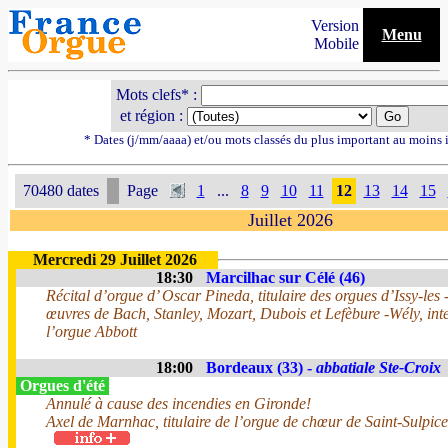
Version
Menu
Mobile
Mots clefs* :
et région :
* Dates (j/mm/aaaa) et/ou mots classés du plus important au moins 
70480 dates
Page
1
...
8
9
10
11
12
13
14
15
Juillet 2026
Mercredi 29 Juillet 2026
18:30
Marcilhac sur Célé (46)
Récital d’orgue d’ Oscar Pineda, titulaire des orgues d’Issy-le
œuvres de Bach, Stanley, Mozart, Dubois et Lefèbure -Wély, int
l’orgue Abbott
18:00
Bordeaux (33) -
abbatiale Ste-Croix
Orgues d'été
Annulé à cause des incendies en Gironde!
Axel de Marnhac, titulaire de l’orgue de chœur de Saint-Sulpice