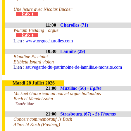
Une heure avec Nicolas Bucher
11:00
Charolles (71)
William Fielding - orgue
Lien :
www.orguecharolles.com
10:30
Lannilis (29)
Blandine Piccinini
Elzbieta Isnard violon
Lien :
sauvegarde-du-patrimoine-de-lannilis.e-monsite.com
Mardi 28 Juillet 2026
21:00
Muzillac (56) -
Eglise
Mickaël Gaborieau au nouvel orgue hollandais
Bach et Mendelssohn..
- Entrée libre
21:00
Strasbourg (67) -
St-Thomas
Concert commemoratif Js Bach
Albrecht Koch (Freiberg)