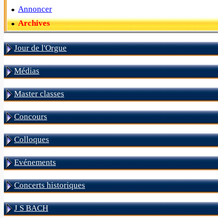
Annoncer
Archives
Jour de l'Orgue
Médias
Master classes
Concours
Colloques
Evénements
Concerts historiques
J S BACH