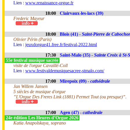
Lien :
www.renaissance-orgue.fr
18:00
Clairvaux-les-lacs (39)
Frederic Mayeur
18:00
Blois (41) -
Saint-Pierre de Cabocho
Olivier Périn (Paris)
Lien :
jeuxdorgue41.free.fr/festival-2022.html
17:30
Saint-Malo (35) -
Sainte Croix à St-
55e festival musique sacrée
visite de l'orgue Cavaillé-Coll
Lien :
www.festivaldemusiquesacree-stmalo.com/
17:00
Mirepoix (09) -
cathédrale
Jan Willem Jansen
5 siècles de musique d'orgue
”L'Orgue Des Freres Link (1881) Permet Tout (ou presque)”.
17:00
Agen (47) -
cathedrale
24e édition Les Heures d’Orgue 2026
Katia Anapolskaya, soprano