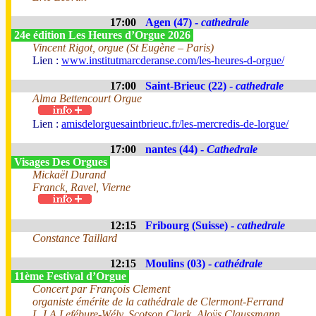
17:00
Agen (47) -
cathedrale
24e édition Les Heures d’Orgue 2026
Vincent Rigot, orgue (St Eugène – Paris)
Lien :
www.institutmarcderanse.com/les-heures-d-orgue/
17:00
Saint-Brieuc (22) -
cathedrale
Alma Bettencourt Orgue
Lien :
amisdelorguesaintbrieuc.fr/les-mercredis-de-lorgue/
17:00
nantes (44) -
Cathedrale
Visages Des Orgues
Mickaël Durand
Franck, Ravel, Vierne
12:15
Fribourg (Suisse) -
cathedrale
Constance Taillard
12:15
Moulins (03) -
cathédrale
11ème Festival d’Orgue
Concert par François Clement
organiste émérite de la cathédrale de Clermont-Ferrand
L.J.A Lefébure-Wély, Scotson Clark, Aloÿs Claussmann