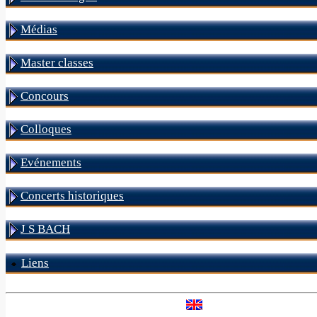
Médias
Master classes
Concours
Colloques
Evénements
Concerts historiques
J S BACH
Liens