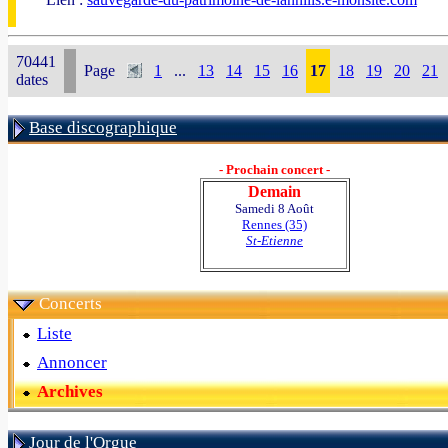
70441
Page
1
...
13
14
15
16
17
18
19
20
21
dates
Base discographique
- Prochain concert -
Demain
Samedi 8 Août
Rennes (35)
St-Etienne
Concerts
Liste
Annoncer
Archives
Jour de l'Orgue