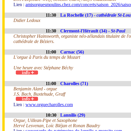
Lien :
amisorguesmoulins.chez.com/concerts/saison_2026/sais
11:30
La Rochelle (17) -
cathédrale St-Lou
Didier Ledoux
11:30
Clermont-l'Hérault (34) -
St-Paul
Christopher Hainsworth, organiste néo-zélandais titulaire de l'
cathédrale de Béziers.
11:00
Carnac (56)
L’orgue à Paris du temps de Mozart
Une heure avec Stéphane Béchy
11:00
Charolles (71)
Benjamin Alard - orgue
J.S. Bach, Buxtehude, Graff
Lien :
www.orguecharolles.com
10:30
Lannilis (29)
Orgue, Uillean-Pipe et Saxophone
Hervé Lesvenan, Loïc Bléjan et Ronan Baudry
Lien :
sauvegarde-du-patrimoine-de-lannilis.e-monsite.com