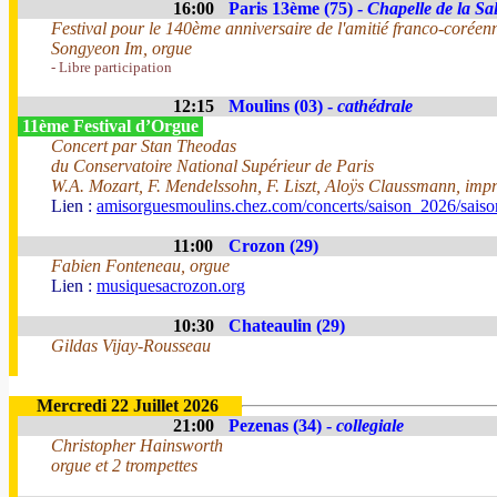
16:00
Paris 13ème (75) -
Chapelle de la Sal
Festival pour le 140ème anniversaire de l'amitié franco-coréen
Songyeon Im, orgue
- Libre participation
12:15
Moulins (03) -
cathédrale
11ème Festival d’Orgue
Concert par Stan Theodas
du Conservatoire National Supérieur de Paris
W.A. Mozart, F. Mendelssohn, F. Liszt, Aloÿs Claussmann, impr
Lien :
amisorguesmoulins.chez.com/concerts/saison_2026/sais
11:00
Crozon (29)
Fabien Fonteneau, orgue
Lien :
musiquesacrozon.org
10:30
Chateaulin (29)
Gildas Vijay-Rousseau
Mercredi 22 Juillet 2026
21:00
Pezenas (34) -
collegiale
Christopher Hainsworth
orgue et 2 trompettes