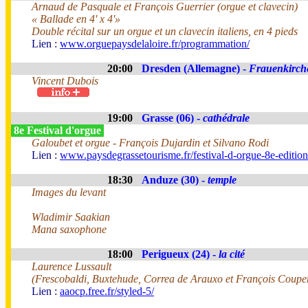
Arnaud de Pasquale et François Guerrier (orgue et clavecin)
« Ballade en 4' x 4'»
Double récital sur un orgue et un clavecin italiens, en 4 pieds
Lien :
www.orguepaysdelaloire.fr/programmation/
20:00
Dresden (Allemagne) -
Frauenkirch
Vincent Dubois
19:00
Grasse (06) -
cathédrale
8e Festival d'orgue
Galoubet et orgue - François Dujardin et Silvano Rodi
Lien :
www.paysdegrassetourisme.fr/festival-d-orgue-8e-editio
18:30
Anduze (30) -
temple
Images du levant
Wladimir Saakian
Mana saxophone
18:00
Perigueux (24) -
la cité
Laurence Lussault
(Frescobaldi, Buxtehude, Correa de Arauxo et François Coupe
Lien :
aaocp.free.fr/styled-5/