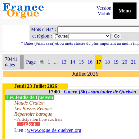
Version
Menu
Mobile
Mots clefs* :
et région :
* Dates (j/mm/aaaa) et/ou mots classés du plus important au moins im
70441
Page
1
...
13
14
15
16
17
18
19
20
21
dates
Juillet 2026
Jeudi 23 Juillet 2026
17:00
Guern (56) -
sanctuaire de Quelven
Les Jeudis de Quelven
Maude Gratton
Les Basses Réunies
Répertoire baroque
- Participation libre aux frais
Lien :
www.orgue-de-quelven.org