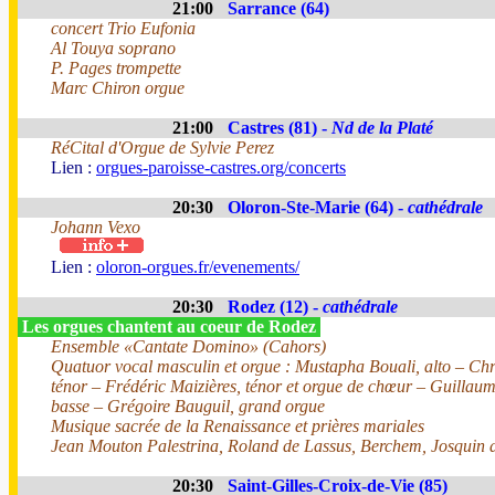
21:00
Sarrance (64)
concert Trio Eufonia
Al Touya soprano
P. Pages trompette
Marc Chiron orgue
21:00
Castres (81) -
Nd de la Platé
RéCital d'Orgue de Sylvie Perez
Lien :
orgues-paroisse-castres.org/concerts
20:30
Oloron-Ste-Marie (64) -
cathédrale
Johann Vexo
Lien :
oloron-orgues.fr/evenements/
20:30
Rodez (12) -
cathédrale
Les orgues chantent au coeur de Rodez
Ensemble «Cantate Domino» (Cahors)
Quatuor vocal masculin et orgue : Mustapha Bouali, alto – Chri
ténor – Frédéric Maizières, ténor et orgue de chœur – Guillau
basse – Grégoire Bauguil, grand orgue
Musique sacrée de la Renaissance et prières mariales
Jean Mouton Palestrina, Roland de Lassus, Berchem, Josquin d
20:30
Saint-Gilles-Croix-de-Vie (85)