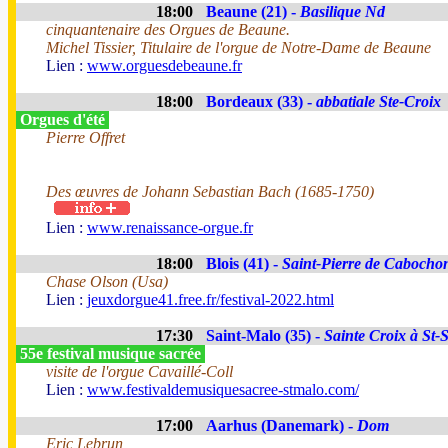
18:00
Beaune (21) -
Basilique Nd
cinquantenaire des Orgues de Beaune.
Michel Tissier, Titulaire de l'orgue de Notre-Dame de Beaune
Lien :
www.orguesdebeaune.fr
18:00
Bordeaux (33) -
abbatiale Ste-Croix
Orgues d'été
Pierre Offret
Des œuvres de Johann Sebastian Bach (1685-1750)
Lien :
www.renaissance-orgue.fr
18:00
Blois (41) -
Saint-Pierre de Cabocho
Chase Olson (Usa)
Lien :
jeuxdorgue41.free.fr/festival-2022.html
17:30
Saint-Malo (35) -
Sainte Croix à St-
55e festival musique sacrée
visite de l'orgue Cavaillé-Coll
Lien :
www.festivaldemusiquesacree-stmalo.com/
17:00
Aarhus (Danemark) -
Dom
Eric Lebrun