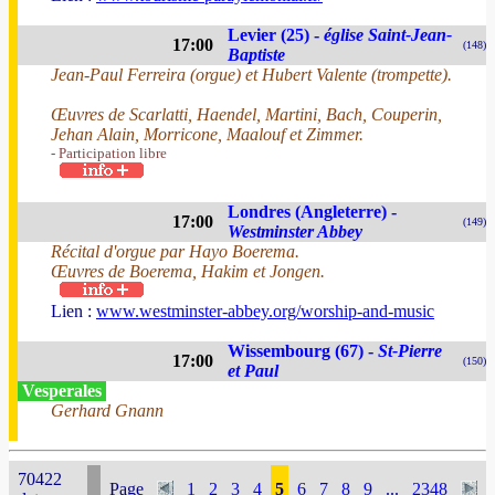
Levier (25) -
église Saint-Jean-
17:00
(148)
Baptiste
Jean-Paul Ferreira (orgue) et Hubert Valente (trompette).
Œuvres de Scarlatti, Haendel, Martini, Bach, Couperin,
Jehan Alain, Morricone, Maalouf et Zimmer.
- Participation libre
Londres (Angleterre) -
17:00
(149)
Westminster Abbey
Récital d'orgue par Hayo Boerema.
Œuvres de Boerema, Hakim et Jongen.
Lien :
www.westminster-abbey.org/worship-and-music
Wissembourg (67) -
St-Pierre
17:00
(150)
et Paul
Vesperales
Gerhard Gnann
70422
Page
1
2
3
4
5
6
7
8
9
...
2348