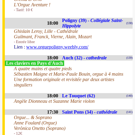
L’Orgue Aventure !
- Tarif: 10 €
Poligny (39) -
Collégiale Saint-
18:00
(138)
Hippolyte
Ghislain Leroy, Lille - Cathédrale
Guilmant, Franck, Vierne, Alain, Mozart
- Entrée libre
Lien :
www.orguepoligny.weebly.com/
18:00
Auch (32) -
cathedrale
(139)
Les claviers en Pays d'Auch
A quatre mains et quatre pieds
Sébastien Maigne et Marie-Paule Bouin, orgue à 4 mains
Une formation originale et revisitée par deux artistes
singuliers
18:00
Le Touquet (62)
(140)
Angèle Dionneau et Suzanne Marie violon
17:30
Saint Pons (34) -
cathédrale
(141)
Orgue... & Soprano
Anne Foulard (Orgue)
Verònica Onetto (Soprano)
- 12€