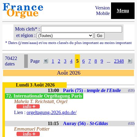
Version
Menu
Mobile
Mots clefs* :
et région :
* Dates (j/mm/aaaa) et/ou mots classés du plus important au moins important
70422
Page
1
2
3
4
5
6
7
8
9
...
2348
dates
Août 2026
Lundi 3 Août 2026
13:00
Paris (75) -
temple de l'Etoile
(121)
72. Internationale Orgeltagung Paris
Mahela T. Reichstatt, Orgel
Lien :
orgeltagung-2026.gdo.de/
11:15
Auray (56) -
St-Gildas
(122)
Emmanuel Pottier