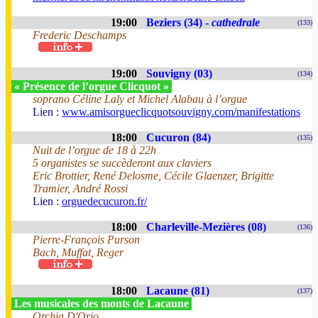
19:00
Beziers (34) -
cathedrale
(133)
Frederic Deschamps
19:00
Souvigny (03)
(134)
« Présence de l’orgue Clicquot »
soprano Céline Laly et Michel Alabau à l’orgue
Lien :
www.amisorgueclicquotsouvigny.com/manifestations
18:00
Cucuron (84)
(135)
Nuit de l’orgue de 18 à 22h
5 organistes se succèderont aux claviers
Eric Brottier, René Delosme, Cécile Glaenzer, Brigitte
Tramier, André Rossi
Lien :
orguedecucuron.fr/
18:00
Charleville-Mezières (08)
(136)
Pierre-François Purson
Bach, Muffat, Reger
18:00
Lacaune (81)
(137)
Les musicales des monts de Lacaune
Orchia D'Orio