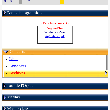
dates
Base discographique
- Prochain concert -
Aujourd'hui
Vendredi 7 Août
Argentière (74)
Concerts
Liste
Annoncer
Archives
Jour de l'Orgue
Médias
Master classes