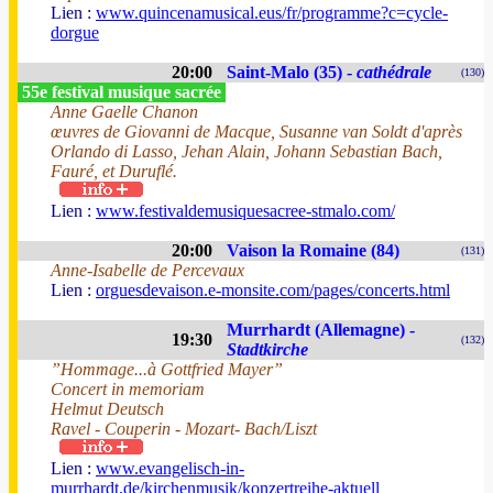
Lien :
www.quincenamusical.eus/fr/programme?c=cycle-
dorgue
20:00
Saint-Malo (35) -
cathédrale
(130)
55e festival musique sacrée
Anne Gaelle Chanon
œuvres de Giovanni de Macque, Susanne van Soldt d'après
Orlando di Lasso, Jehan Alain, Johann Sebastian Bach,
Fauré, et Duruflé.
Lien :
www.festivaldemusiquesacree-stmalo.com/
20:00
Vaison la Romaine (84)
(131)
Anne-Isabelle de Percevaux
Lien :
orguesdevaison.e-monsite.com/pages/concerts.html
Murrhardt (Allemagne) -
19:30
(132)
Stadtkirche
”Hommage...à Gottfried Mayer”
Concert in memoriam
Helmut Deutsch
Ravel - Couperin - Mozart- Bach/Liszt
Lien :
www.evangelisch-in-
murrhardt.de/kirchenmusik/konzertreihe-aktuell