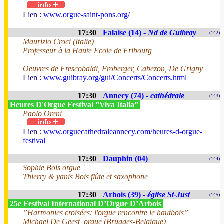
Lien :
www.orgue-saint-pons.org/
17:30
Falaise (14) -
Nd de Guibray
(142)
Maurizio Croci (Italie)
Professeur à la Haute Ecole de Fribourg
Oeuvres de Frescobaldi, Froberger, Cabezon, De Grigny
Lien :
www.guibray.org/gui/Concerts/Concerts.html
17:30
Annecy (74) -
cathédrale
(143)
Heures D'Orgue Festival ”Viva Italia”
Paolo Oreni
Lien :
www.orguecathedraleannecy.com/heures-d-orgue-
festival
17:30
Dauphin (04)
(144)
Sophie Bois orgue
Thierry & yanis Bois flûte et saxophone
17:30
Arbois (39) -
église St-Just
(145)
25e Festival International D’Orgue D’Arbois
”Harmonies croisées: l'orgue rencontre le hautbois”
Michael De Geest, orgue (Brugges-Belgique)