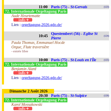
11:00
Paris (75) -
St-Gervais
(123)
72. Internationale Orgeltagung Paris
Aude Heurtematte
Lien :
orgeltagung-2026.gdo.de/
Questembert (56) -
Eglise St
10:45
(124)
Pierre
Paula Thomas, Emmanuel Hocde
Orgue, Flute traversière
- entrée libre
10:00
Paris (75) -
St-Louis en l'Île
(125)
72. Internationale Orgeltagung Paris
Benjamin Alard
Lien :
orgeltagung-2026.gdo.de/
Dimanche 2 Août 2026
20:30
Paris (75) -
St-Sulpice
(126)
72. Internationale Orgeltagung Paris
Karol Mossakowski