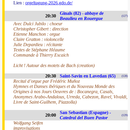
Lien :
orgeltagung-2026.gdo.de/
Ginals (82) -
abbaye de
20:30
(127)
Beaulieu en Rouergue
Avec Dulci Jubilo : choeur
Christopher Gibert : direction
Etienne Manchon : orgue
Claire Gratton : violoncelle
Julie Depardieu : récitante
Textes de Stéphane Héaume
Commande à Thierry Escaich
Licht ! Autour des motets de Bach (creation)
20:30
Saint-Savin en Lavedan (65)
(128)
Recital d’orgue par Frédéric Muñoz
Hymnes et Danses ibériques et du Nouveau Monde des
Origines à nos Jours Oeuvres de : Bocanegra, Casals,
Anonymes Arabo-Andalous, Urreda, Cabezon, Ravel, Vivaldi,
Livre de Saint-Guilhem, Piazzolla)
San Sebastian (Espagne) -
20:00
(129)
Catedral del Buen Pastor
Wolfgang Seifen
improvisations