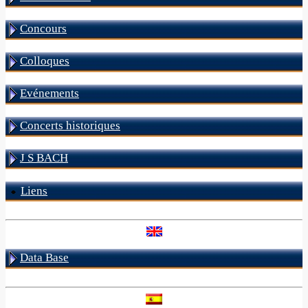
Concours
Colloques
Evénements
Concerts historiques
J S BACH
Liens
Data Base