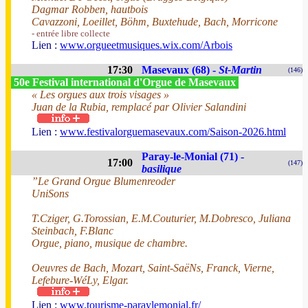
Dagmar Robben, hautbois
Cavazzoni, Loeillet, Böhm, Buxtehude, Bach, Morricone
- entrée libre collecte
Lien :
www.orgueetmusiques.wix.com/Arbois
17:30
Masevaux (68) -
St-Martin
(146)
50e Festival international d'Orgue de Masevaux
« Les orgues aux trois visages »
Juan de la Rubia, remplacé par Olivier Salandini
Lien :
www.festivalorguemasevaux.com/Saison-2026.html
Paray-le-Monial (71) -
17:00
(147)
basilique
”Le Grand Orgue Blumenreoder
UniSons
T.Cziger, G.Torossian, E.M.Couturier, M.Dobresco, Juliana
Steinbach, F.Blanc
Orgue, piano, musique de chambre.
Oeuvres de Bach, Mozart, Saint-SaëNs, Franck, Vierne,
Lefebure-WéLy, Elgar.
Lien :
www.tourisme-paraylemonial.fr/