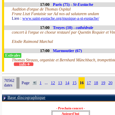
17:00
Paris (75) -
St-Eustache
Audition d'orgue de Thomas Ospital
Franz Liszt Fantaisie sur Ad nos ad salutarem undam
Lien :
www.saint-eustache.org/musique-a-st-eustache/
17:00
Troyes (10) -
cathédrale
concert à l'orgue ee choeur restauré par Quentin Requier et Vin
Elodie Raimond Marchal
17:00
Marmoutier (67)
Estivales
Thomas Strauss, organiste et Bernhard Münchbach, trompettis
70562
Page
1
...
12
13
14
15
16
17
18
19
20
dates
Base discographique
- Prochain concert -
Aujourd'hui