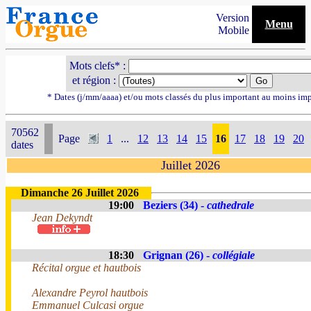
Version
Menu
Mobile
Mots clefs* :
et région :
* Dates (j/mm/aaaa) et/ou mots classés du plus important au moins im
70562
Page
1
...
12
13
14
15
16
17
18
19
20
dates
Juillet 2026
Dimanche 26 Juillet 2026
19:00
Beziers (34) -
cathedrale
Jean Dekyndt
18:30
Grignan (26) -
collégiale
Récital orgue et hautbois
Alexandre Peyrol hautbois
Emmanuel Culcasi orgue