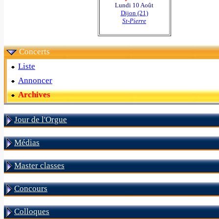
Lundi 10 Août
Dijon (21)
St-Pierre
Concerts
Liste
Annoncer
Archives
Jour de l'Orgue
Médias
Master classes
Concours
Colloques