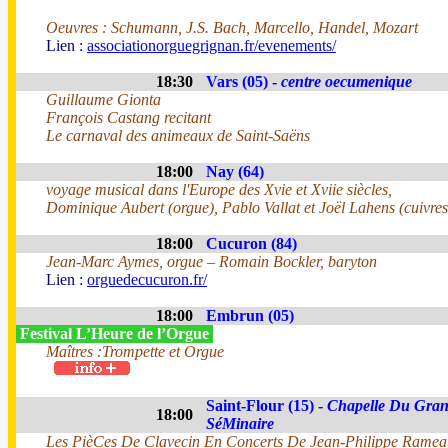
Oeuvres : Schumann, J.S. Bach, Marcello, Handel, Mozart
Lien :
associationorguegrignan.fr/evenements/
18:30
Vars (05) -
centre oecumenique
Guillaume Gionta
François Castang recitant
Le carnaval des animeaux de Saint-Saëns
18:00
Nay (64)
voyage musical dans l'Europe des Xvie et Xviie siècles,
Dominique Aubert (orgue), Pablo Vallat et Joël Lahens (cuivres
18:00
Cucuron (84)
Jean-Marc Aymes, orgue – Romain Bockler, baryton
Lien :
orguedecucuron.fr/
18:00
Embrun (05)
Festival L’Heure de l’Orgue
Maîtres :Trompette et Orgue
Saint-Flour (15) -
Chapelle Du Gra
18:00
SéMinaire
Les PièCes De Clavecin En Concerts De Jean-Philippe Ramea