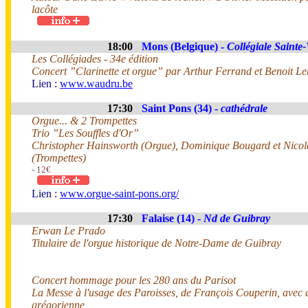
lacôte
18:00
Mons (Belgique) -
Collégiale Saint
Les Collégiades - 34e édition
Concert ”Clarinette et orgue” par Arthur Ferrand et Benoit Leb
Lien :
www.waudru.be
17:30
Saint Pons (34) -
cathédrale
Orgue... & 2 Trompettes
Trio ”Les Souffles d'Or”
Christopher Hainsworth (Orgue), Dominique Bougard et Nico
(Trompettes)
- 12€
Lien :
www.orgue-saint-pons.org/
17:30
Falaise (14) -
Nd de Guibray
Erwan Le Prado
Titulaire de l'orgue historique de Notre-Dame de Guibray
Concert hommage pour les 280 ans du Parisot
La Messe à l'usage des Paroisses, de François Couperin, avec 
grégorienne