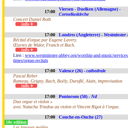
Viersen - Duelken (Allemagne) -
17:00
Corneliuskirche
Concert Daniel Roth
17:00
Londres (Angleterre) -
Westminster
Récital d'orgue par Eugene Lavery.
Œuvres de Widor, Franck et Bach.
Lien :
www.westminster-abbey.org/worship-and-music/services
times/organ-recitals
17:00
Valence (26) -
cathedrale
Pascal Reber
Rameau, Grigny, Bach, Boëly, Duruflé, Alain, improvisation
17:00
Pontorson (50) -
Nd
Duo orgue et violon »
avec Natacha Triadou au violon et Vincent Rigot à l’orgue.
17:00
Conche-en-Ouche (27)
10e edition
Les langues melées