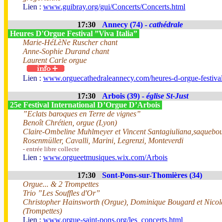
Lien :
www.guibray.org/gui/Concerts/Concerts.html
17:30
Annecy (74) -
cathédrale
Heures D'Orgue Festival ”Viva Italia”
Marie-HéLèNe Ruscher chant
Anne-Sophie Durand chant
Laurent Carle orgue
Lien :
www.orguecathedraleannecy.com/heures-d-orgue-festiva
17:30
Arbois (39) -
église St-Just
25e Festival International D’Orgue D’Arbois
”Eclats baroques en Terre de vignes”
Benoît Chrétien, orgue (Lyon)
Claire-Ombeline Muhlmeyer et Vincent Santagiuliana,saquebou
Rosenmüller, Cavalli, Marini, Legrenzi, Monteverdi
- entrée libre collecte
Lien :
www.orgueetmusiques.wix.com/Arbois
17:30
Sont-Pons-sur-Thomières (34)
Orgue... & 2 Trompettes
Trio ”Les Souffles d'Or”
Christopher Hainsworth (Orgue), Dominique Bougard et Nico
(Trompettes)
Lien :
www.orgue-saint-pons.org/les_concerts.html