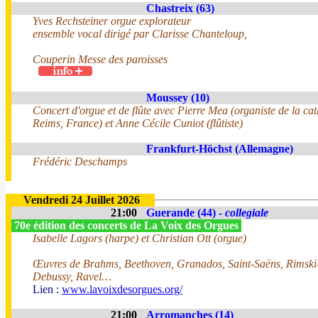
Chastreix (63)
Yves Rechsteiner orgue explorateur
ensemble vocal dirigé par Clarisse Chanteloup,
Couperin Messe des paroisses
Moussey (10)
Concert d'orgue et de flûte avec Pierre Mea (organiste de la ca
Reims, France) et Anne Cécile Cuniot (flûtiste)
Frankfurt-Höchst (Allemagne)
Frédéric Deschamps
Vendredi 24 Juillet 2026
21:00
Guerande (44) -
collegiale
70e édition des concerts de La Voix des Orgues
Isabelle Lagors (harpe) et Christian Ott (orgue)
Œuvres de Brahms, Beethoven, Granados, Saint-Saëns, Rimski
Debussy, Ravel…
Lien :
www.lavoixdesorgues.org/
21:00
Arromanches (14)