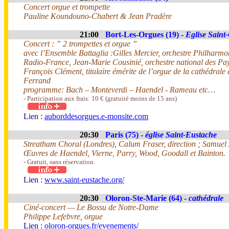
Concert orgue et trompette
Pauline Koundouno-Chabert & Jean Pradère
21:00
Bort-Les-Orgues (19) -
Eglise Saint
Concert : ” 2 trompettes et orgue ”
avec l’Ensemble Battaglia :Gilles Mercier, orchestre Philharm
Radio-France, Jean-Marie Cousinié, orchestre national des Pay
François Clément, titulaire émérite de l’orgue de la cathédrale
Ferrand
programme: Bach – Monteverdi – Haendel - Rameau etc…
- Participation aux frais: 10 € (gratuité moins de 15 ans)
Lien :
auborddesorgues.e-monsite.com
20:30
Paris (75) -
église Saint-Eustache
Streatham Choral (Londres), Calum Fraser, direction ; Samuel 
Œuvres de Haendel, Vierne, Parry, Wood, Goodall et Bainton.
- Gratuit, sans réservation.
Lien :
www.saint-eustache.org/
20:30
Oloron-Ste-Marie (64) -
cathédrale
Ciné-concert — Le Bossu de Notre-Dame
Philippe Lefebvre, orgue
Lien :
oloron-orgues.fr/evenements/