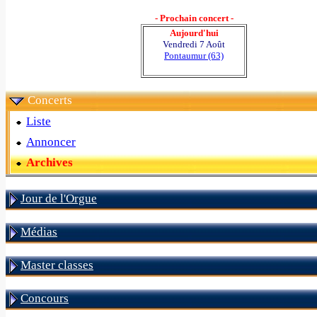
- Prochain concert -
Aujourd'hui
Vendredi 7 Août
Pontaumur (63)
Concerts
Liste
Annoncer
Archives
Jour de l'Orgue
Médias
Master classes
Concours