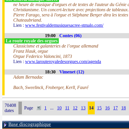
ne heure de musique d'orgues et de textes de l'auteur du Génie 
Christianisme. Un concert-lecture avec projections de tableaux.
Pierre Farago, sera à l'orgue et Stéphane Berger dira les textes
Chateaubriand.
Lien :
www.festivaldemusiquesacree-stmalo.com/
19:00
Contes (06)
La route royale des orgues
Classicisme et galanteries de l’orgue allemand
Franz Hauk, orgue
Orgue Federico Valoncini, 1873
Lien :
www.larouteroyaledesorgues.com/agenda
18:30
Vimenet (12)
Adam Bernadac
Bach, Sweelinck, Froberger, Kerll, Fauré
70408
Page
1
...
10
11
12
13
14
15
16
17
18
dates
Base discographique