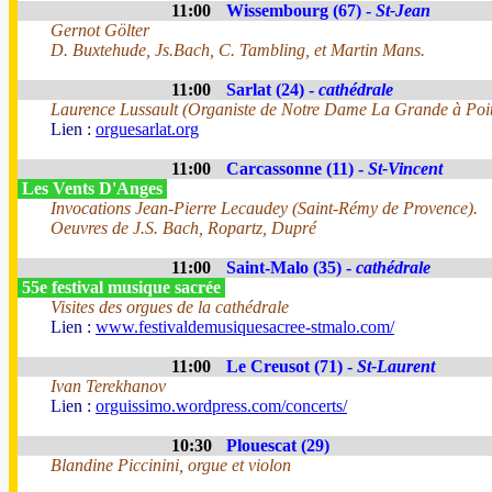
11:00
Wissembourg (67) -
St-Jean
Gernot Gölter
D. Buxtehude, Js.Bach, C. Tambling, et Martin Mans.
11:00
Sarlat (24) -
cathédrale
Laurence Lussault (Organiste de Notre Dame La Grande à Poit
Lien :
orguesarlat.org
11:00
Carcassonne (11) -
St-Vincent
Les Vents D'Anges
Invocations Jean-Pierre Lecaudey (Saint-Rémy de Provence).
Oeuvres de J.S. Bach, Ropartz, Dupré
11:00
Saint-Malo (35) -
cathédrale
55e festival musique sacrée
Visites des orgues de la cathédrale
Lien :
www.festivaldemusiquesacree-stmalo.com/
11:00
Le Creusot (71) -
St-Laurent
Ivan Terekhanov
Lien :
orguissimo.wordpress.com/concerts/
10:30
Plouescat (29)
Blandine Piccinini, orgue et violon