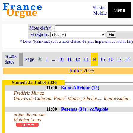
Version
Menu
Mobile
Mots clefs* :
et région :
* Dates (j/mm/aaaa) et/ou mots classés du plus important au moins imp
70408
Page
1
...
10
11
12
13
14
15
16
17
18
dates
Juillet 2026
Samedi 25 Juillet 2026
11:00
Saint-Affrique (12)
Frédéric Munoz
Œuvres de Cabezon, Fauré, Mahler, Sibélius.... Improvisation
11:00
Pezenas (34) -
collegiale
orgue du marché
Mathieu Lours