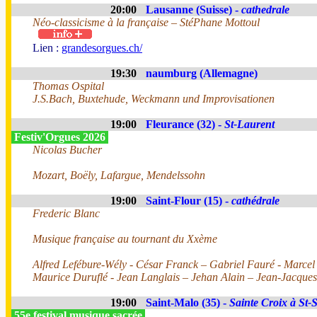
20:00
Lausanne (Suisse) -
cathedrale
Néo-classicisme à la française – StéPhane Mottoul
Lien :
grandesorgues.ch/
19:30
naumburg (Allemagne)
Thomas Ospital
J.S.Bach, Buxtehude, Weckmann und Improvisationen
19:00
Fleurance (32) -
St-Laurent
Festiv'Orgues 2026
Nicolas Bucher
Mozart, Boëly, Lafargue, Mendelssohn
19:00
Saint-Flour (15) -
cathédrale
Frederic Blanc
Musique française au tournant du Xxème
Alfred Lefébure-Wély - César Franck – Gabriel Fauré - Marce
Maurice Duruflé - Jean Langlais – Jehan Alain – Jean-Jacqu
19:00
Saint-Malo (35) -
Sainte Croix à St-
55e festival musique sacrée