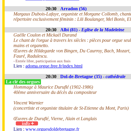
20:30
Arradon (56)
Margaux Dubois-Lafaye, organiste et Morgane Collomb, chant
répertoire exclusivement féminin : Lili Boulanger, Mel Bonis, 
20:30
Albi (81) -
Eglise de la Madeleine
Gaëlle Coulon et Mickaël Durand
Le chant de l'orgue à travers les siècles : pièces pour orgue seul
mains et organetto.
Œuvres de Hildegarde von Bingen, Du Caurroy, Bach, Mozart,
Fauré, Radulescu.
- Entrée libre, participation aux frais
Lien :
adoma.orgue.free.fr/index.html
20:30
Dol-de-Bretagne (35) -
cathédrale
La clé des orgues
Hommage à Maurice Duruflé (1902-1986)
40ème anniversaire du décès du compositeur
Vincent Warnier
(concertiste et organiste titulaire de St-Etienne du Mont, Paris)
Œuvres de Duruflé, Vierne, Alain et Langlais
Lien :
www.orguesdoldebretagne.fr