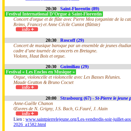
20:30
Saint-Florentin (89)
Festival International D’Orgue à Saint-Florentin
Concert d'orgue et de flûte avec Pierre Mea (organiste de la ca
Reims, France) et Anne Cécile Cuniot (flûtiste)
20:30
Roscoff (29)
Concert de musique baroque par un ensemble de jeunes étudian
cadre d’une tournée de concerts en Bretagne.
Violons, Haut Bois et orgue.
20:30
Guimiliau (29)
Festival « Les Enclos en Musique »
Orgue, violoncelle et violoncelle avec Les Basses Réunies.
Maude Gratton & Bruno Cocset
20:00
Strasbourg (67) -
St-Pierre le jeune 
Anne-Gaëlle Chanon
Œuvres de N. Grigny, J.S. Bach, G.Fauré, J. Alain
Lien :
www.saintpierrelejeune.org/Les-vendredis-soir-juillet-aou
2026_a1582.html