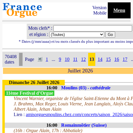
Version
Menu
Mobile
Mots clefs* :
et région :
* Dates (j/mm/aaaa) et/ou mots classés du plus important au moins imp
70408
Page
1
...
9
10
11
12
13
14
15
16
17
.
dates
Juillet 2026
Dimanche 26 Juillet 2026
16:00
Moulins (03) -
cathédrale
11ème Festival d’Orgue
Vincent Warnier, organiste de l'église Saint-Etienne du Mont à 
J. Brahms, Max Reger, Louis Vierne, Jean Langlais, Aloÿs Cl
Albert Alain, Jehan Alain
Lien :
amisorguesmoulins.chez.com/concerts/saison_2026/sais
16:00
Romainmôtier (Suisse)
(16h : Orgue Alain, 17h : Abbatiale)