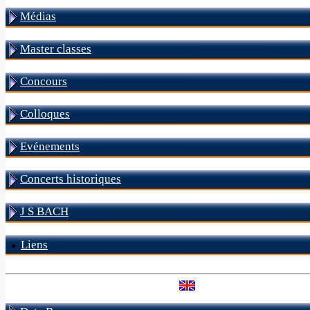
Médias
Master classes
Concours
Colloques
Evénements
Concerts historiques
J S BACH
Liens