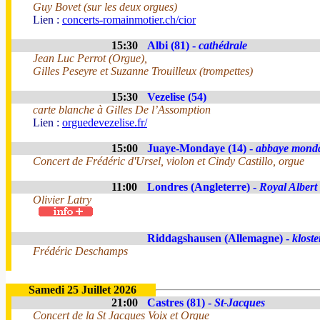
Guy Bovet (sur les deux orgues)
Lien :
concerts-romainmotier.ch/cior
15:30
Albi (81) -
cathédrale
Jean Luc Perrot (Orgue),
Gilles Peseyre et Suzanne Trouilleux (trompettes)
15:30
Vezelise (54)
carte blanche à Gilles De l’Assomption
Lien :
orguedevezelise.fr/
15:00
Juaye-Mondaye (14) -
abbaye mond
Concert de Frédéric d'Ursel, violon et Cindy Castillo, orgue
11:00
Londres (Angleterre) -
Royal Albert
Olivier Latry
Riddagshausen (Allemagne) -
kloste
Frédéric Deschamps
Samedi 25 Juillet 2026
21:00
Castres (81) -
St-Jacques
Concert de la St Jacques Voix et Orgue