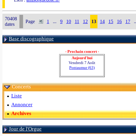
70408
Page
1
...
9
10
11
12
13
14
15
16
17
.
dates
Base discographique
- Prochain concert -
Aujourd'hui
Vendredi 7 Août
Pontaumur (63)
Concerts
Liste
Annoncer
Archives
Jour de l'Orgue