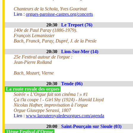
Chanteurs de la Schola, Yves Gourinat
Lien :
orgues-paroisse-castres.org/concerts
20:30
Le Treport (76)
140e de Paul Paray (1886-1979).
François Lemanissier
Bach, Franck, Paray, Dupré, J. de la Presle
20:30
Lion-Sur-Mer (14)
25e Festival autour de l'orgue :
Jean-Pierre Rolland
Bach, Mozart, Vierne
20:30
Tende (06)
La route royale des orgues
Soirée « L’Orgue fait son cinéma ! » #1
Ça t'la coupe ! - Girl Shy (1924) - Harold Lloyd
Nicolas Hafner, improvisation à l’orgue
Orgue Giuseppe Serassi, 1807
Lien :
www.larouteroyaledesorgues.com/agenda
20:00
Saint-Pourçain sur Sioule (03)
11ème Festival d’Orgue