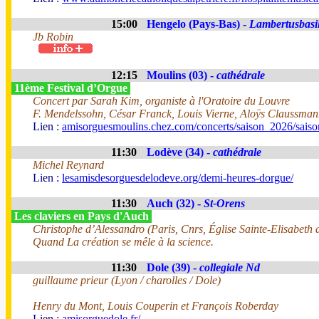
15:00
Hengelo (Pays-Bas) -
Lambertusbasil
Jb Robin
12:15
Moulins (03) -
cathédrale
11ème Festival d’Orgue
Concert par Sarah Kim, organiste à l'Oratoire du Louvre
F. Mendelssohn, César Franck, Louis Vierne, Aloÿs Claussma
Lien :
amisorguesmoulins.chez.com/concerts/saison_2026/sais
11:30
Lodève (34) -
cathédrale
Michel Reynard
Lien :
lesamisdesorguesdelodeve.org/demi-heures-dorgue/
11:30
Auch (32) -
St-Orens
Les claviers en Pays d'Auch
Christophe d’Alessandro (Paris, Cnrs, Église Sainte-Elisabeth
Quand La création se mêle à la science.
11:30
Dole (39) -
collegiale Nd
guillaume prieur (Lyon / charolles / Dole)
Henry du Mont, Louis Couperin et François Roberday
Lien :
amisorguedole.fr/