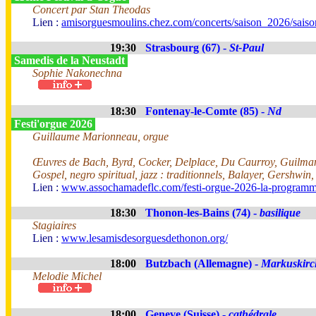
Concert par Stan Theodas
Lien :
amisorguesmoulins.chez.com/concerts/saison_2026/sais
19:30
Strasbourg (67) -
St-Paul
Samedis de la Neustadt
Sophie Nakonechna
18:30
Fontenay-le-Comte (85) -
Nd
Festi'orgue 2026
Guillaume Marionneau, orgue
Œuvres de Bach, Byrd, Cocker, Delplace, Du Caurroy, Guilman
Gospel, negro spiritual, jazz : traditionnels, Balayer, Gershwin
Lien :
www.assochamadeflc.com/festi-orgue-2026-la-programm
18:30
Thonon-les-Bains (74) -
basilique
Stagiaires
Lien :
www.lesamisdesorguesdethonon.org/
18:00
Butzbach (Allemagne) -
Markuskirc
Melodie Michel
18:00
Geneve (Suisse) -
cathédrale