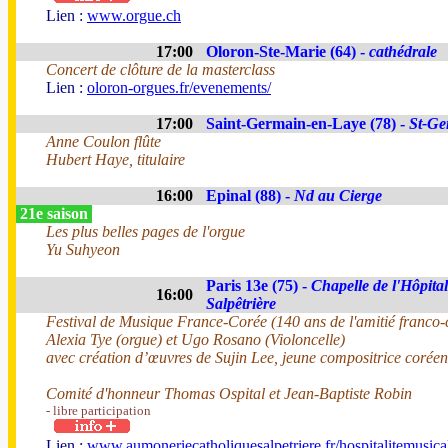
Lien :
www.orgue.ch
17:00
Oloron-Ste-Marie (64) -
cathédrale
Concert de clôture de la masterclass
Lien :
oloron-orgues.fr/evenements/
17:00
Saint-Germain-en-Laye (78) -
St-Ge
Anne Coulon flûte
Hubert Haye, titulaire
16:00
Epinal (88) -
Nd au Cierge
21e saison
Les plus belles pages de l'orgue
Yu Suhyeon
Paris 13e (75) -
Chapelle de l'Hôpital
16:00
Salpêtrière
Festival de Musique France-Corée (140 ans de l'amitié franco
Alexia Tye (orgue) et Ugo Rosano (Violoncelle)
avec création d’œuvres de Sujin Lee, jeune compositrice corée
Comité d'honneur Thomas Ospital et Jean-Baptiste Robin
- libre participation
Lien :
www.aumoneriecatholiquesalpetriere.fr/hospitalitemusica