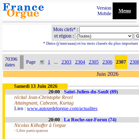
Version
Menu
Mobile
Mots clefs* :
et région :
* Dates (j/mm/aaaa) et/ou mots classés du plus importan
70396
Page
1
...
2303
2304
2305
2306
2307
230
dates
Juin 2026
Samedi 13 Juin 2026
20:00
Saint-Julien-du-Sault (89)
récital Jean-Christophe Revel
Attaingnant, Cabezon, Kurtag
Lien :
www.autourdelorgue.com/actualites
20:00
La Roche-sur-Foron (74)
Nicolas Kilhoffer à l'orgue
- Libre participation