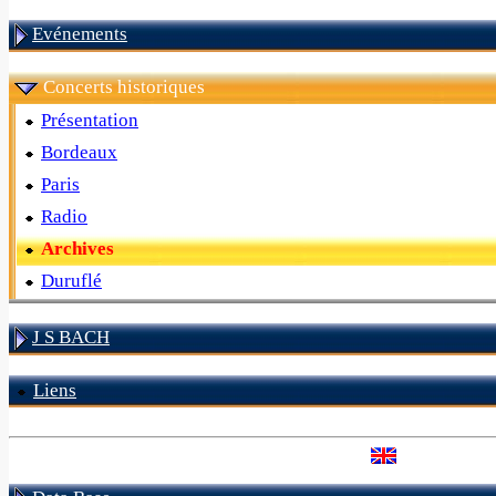
Evénements
Concerts historiques
Présentation
Bordeaux
Paris
Radio
Archives
Duruflé
J S BACH
Liens