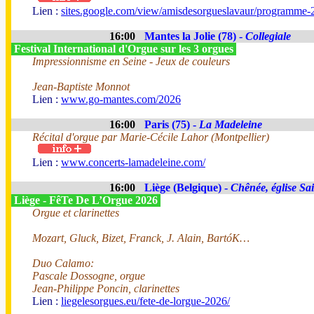
Lien :
sites.google.com/view/amisdesorgueslavaur/programme-
16:00
Mantes la Jolie (78) -
Collegiale
Festival International d'Orgue sur les 3 orgues
Impressionnisme en Seine - Jeux de couleurs
Jean-Baptiste Monnot
Lien :
www.go-mantes.com/2026
16:00
Paris (75) -
La Madeleine
Récital d'orgue par Marie-Cécile Lahor (Montpellier)
Lien :
www.concerts-lamadeleine.com/
16:00
Liège (Belgique) -
Chênée, église Sai
Liège - FêTe De L’Orgue 2026
Orgue et clarinettes
Mozart, Gluck, Bizet, Franck, J. Alain, BartóK…
Duo Calamo:
Pascale Dossogne, orgue
Jean-Philippe Poncin, clarinettes
Lien :
liegelesorgues.eu/fete-de-lorgue-2026/