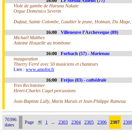
16:00
Le Mesnil Amelot (77)
Viole de gambe de Haruna Nakaie
Orgue Domenico Severin
Dufaut, Sainte Colombe, Gaultier le jeune, Hotman, Du Mage
16:00
Villeneuve l’Archeveque (89)
Michaël Matthes
Antoine Houzelle au trombone
16:00
Forbach (57) -
Marienau
inauguration
Thierry Ferré avec 50 musiciens et chanteurs
Lien :
www.amofor.fr
16:00
Fréjus (83) -
cathédrale
Yves Rechsteiner
Henri-Charles Caget percussions
Jean-Baptiste Lully, Marin Marais et Jean-Philippe Rameau
70396
Page
1
...
2303
2304
2305
2306
2307
230
dates