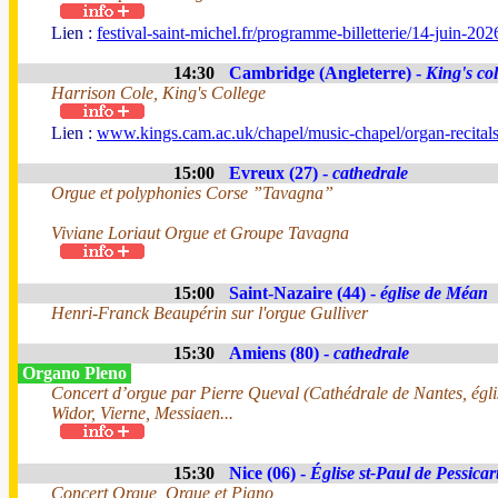
Lien :
festival-saint-michel.fr/programme-billetterie/14-juin-202
14:30
Cambridge (Angleterre) -
King's col
Harrison Cole, King's College
Lien :
www.kings.cam.ac.uk/chapel/music-chapel/organ-recital
15:00
Evreux (27) -
cathedrale
Orgue et polyphonies Corse ”Tavagna”
Viviane Loriaut Orgue et Groupe Tavagna
15:00
Saint-Nazaire (44) -
église de Méan
Henri-Franck Beaupérin sur l'orgue Gulliver
15:30
Amiens (80) -
cathedrale
Organo Pleno
Concert d’orgue par Pierre Queval (Cathédrale de Nantes, égli
Widor, Vierne, Messiaen...
15:30
Nice (06) -
Église st-Paul de Pessicar
Concert Orgue, Orgue et Piano