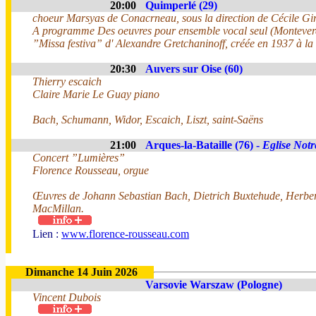
20:00
Quimperlé (29)
choeur Marsyas de Conacrneau, sous la direction de Cécile Gir
A programme Des oeuvres pour ensemble vocal seul (Monteverdi
”Missa festiva” d' Alexandre Gretchaninoff, créée en 1937 à la
20:30
Auvers sur Oise (60)
Thierry escaich
Claire Marie Le Guay piano
Bach, Schumann, Widor, Escaich, Liszt, saint-Saëns
21:00
Arques-la-Bataille (76) -
Eglise Not
Concert ”Lumières”
Florence Rousseau, orgue
Œuvres de Johann Sebastian Bach, Dietrich Buxtehude, Herber
MacMillan.
Lien :
www.florence-rousseau.com
Dimanche 14 Juin 2026
Varsovie Warszaw (Pologne)
Vincent Dubois