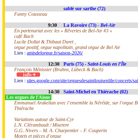
sablé sur sarthe (72)
Fanny Cousseau
9:30
La Ravoire (73) -
Bel-Air
En partenariat avec les « Rêveries de Bel-Air #3 »
café Bach
Lucile Dollat & Thibaut Duret ,
orgue positif, orgue napolitain, grand orgue de Bel Air
Lien :
amisdelorgue.fr/saison-2026/
12:30
Paris (75) -
Saint-Louis en l’Île
François Ménissier (Bruhns, Lübeck & Bach)
Lien :
sites.google.com/site/orguesdesaintlouisenlile/concerts/
14:30
Saint-Michel en Thiérache (02)
Les orgues de l'Aisne
Emmanuel Arakelian avec l’ensemble la Néréide, sur l’orgue Bo
Thiérache
Variations autour de Saint-Cyr
L.N. Clérambault / Miserere
G.G. Nivers – M. A. Charpentier – F. Couperin
Motets et pièces d’orgue