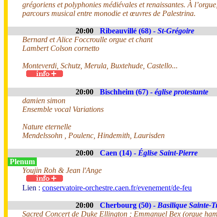
grégoriens et polyphonies médiévales et renaissantes. À l’org
parcours musical entre monodie et œuvres de Palestrina.
20:00
Ribeauvillé (68) -
St-Grégoire
Bernard et Alice Foccroulle orgue et chant
Lambert Colson cornetto
Monteverdi, Schutz, Merula, Buxtehude, Castello...
20:00
Bischheim (67) -
église protestante
damien simon
Ensemble vocal Variations
Nature eternelle
Mendelssohn , Poulenc, Hindemith, Laurisden
20:00
Caen (14) -
Église Saint-Pierre
Plenum
Youjin Roh & Jean l'Ange
Lien :
conservatoire-orchestre.caen.fr/evenement/de-feu
20:00
Cherbourg (50) -
Basilique Sainte-Tr
Sacred Concert de Duke Ellington ; Emmanuel Bex (orgue hamm