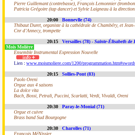
Pierre Guillemant (contrebasse), François Lemonnier (trombon
Patricia Grégoire (tap dancer) et Sylvie Laigneau à la direction
20:00
Bonnevlle (74)
Thibaut Duret, organiste à la cathédrale de Chambéry, et Jea
Cnr d’Annecy, trompette
20:15
Versailles (78) -
Sainte-Élisabeth de
Mois Molière
Ensemble Instrumental Expression Nouvelle
Lien :
www.moismoliere.com/1200/programmation.htm#swor
20:15
Sollies-Pont (83)
Paolo Oreni
Orgue aux 4 saisons
La dolce vita
Bach, Bossi, Petrali, Puccini, Scarlatti, Verdi, Vivaldi, Oreni
20:30
Paray-le-Monial (71)
Orgue et cuivre
Brass band Sud Bourgogne
20:30
Charolles (71)
François MéNissier