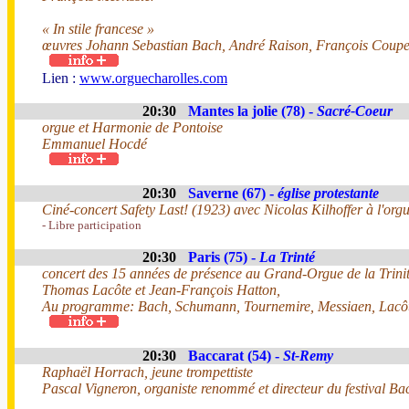
« In stile francese »
œuvres Johann Sebastian Bach, André Raison, François Couper
Lien :
www.orguecharolles.com
20:30
Mantes la jolie (78) -
Sacré-Coeur
orgue et Harmonie de Pontoise
Emmanuel Hocdé
20:30
Saverne (67) -
église protestante
Ciné-concert Safety Last! (1923) avec Nicolas Kilhoffer à l'org
- Libre participation
20:30
Paris (75) -
La Trinté
concert des 15 années de présence au Grand-Orgue de la Trinité 
Thomas Lacôte et Jean-François Hatton,
Au programme: Bach, Schumann, Tournemire, Messiaen, Lacôte
20:30
Baccarat (54) -
St-Remy
Raphaël Horrach, jeune trompettiste
Pascal Vigneron, organiste renommé et directeur du festival Ba