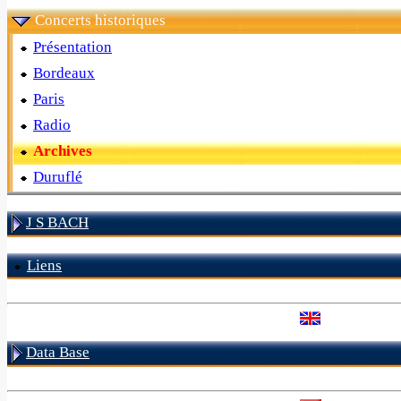
Concerts historiques
Présentation
Bordeaux
Paris
Radio
Archives
Duruflé
J S BACH
Liens
Data Base