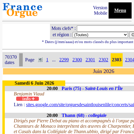
Version
Menu
Mobile
Mots clefs* :
et région :
* Dates (j/mm/aaaa) et/ou mots classés du plus importan
70370
Page
1
...
2299
2300
2301
2302
2303
230
dates
Juin 2026
Samedi 6 Juin 2026
20:00
Paris (75) -
Saint-Louis en l’Île
Benjamin Viaud
Lien :
sites.google.com/site/orguesdesaintlouisenlile/concerts/
20:00
Thann (68) -
collegiale
Dirigés par Pierre Debat au piano et accompagnés à l’orgue par
Chanteurs de Monaco interprètent des œuvres de Charpentier, B
et Casals dans la Collégiale de Thann.ubbio, dirigé par Franco