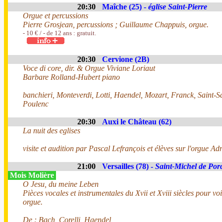
20:30
Maîche (25) -
église Saint-Pierre
Orgue et percussions
Pierre Grosjean, percussions ; Guillaume Chappuis, orgue.
- 10 € / - de 12 ans : gratuit.
20:30
Cervione (2B)
Voce di core, dir. & Orgue Viviane Loriaut
Barbare Rolland-Hubert piano
banchieri, Monteverdi, Lotti, Haendel, Mozart, Franck, Saint-S
Poulenc
20:30
Auxi le Château (62)
La nuit des eglises
visite et audition par Pascal Lefrançois et élèves sur l'orgue A
21:00
Versailles (78) -
Saint-Michel de Por
Mois Molière
O Jesu, du meine Leben
Pièces vocales et instrumentales du Xvii et Xviii siècles pour vo
orgue.
De : Bach, Corelli, Haendel