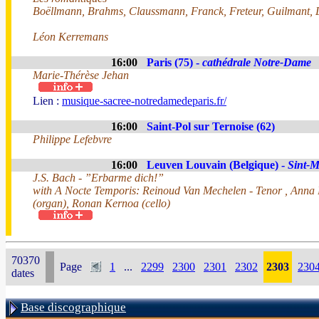
Boëllmann, Brahms, Claussmann, Franck, Freteur, Guilmant, L
Léon Kerremans
16:00
Paris (75) -
cathédrale Notre-Dame
Marie-Thérèse Jehan
Lien :
musique-sacree-notredamedeparis.fr/
16:00
Saint-Pol sur Ternoise (62)
Philippe Lefebvre
16:00
Leuven Louvain (Belgique) -
Sint-M
J.S. Bach - ”Erbarme dich!”
with A Nocte Temporis: Reinoud Van Mechelen - Tenor , Anna 
(organ), Ronan Kernoa (cello)
70370
Page
1
...
2299
2300
2301
2302
2303
230
dates
Base discographique