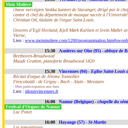
Mois Molière
chœur norvégien Stokka kantori de Stavanger, dirigé par le che
cantor et chef du département de musique sacrée à l’Université
Christian Ott, titulaire de l'orgue Saint-Louis.
Oeuvres d’Egil Hovland, Kjell Mørk Karlsen et Svein Møller av
Vierne,
Lien :
www.moismoliere.com/1200/programmation.htm#swor
15:30
Asnières sur Oise (95) -
abbaye de 
Beethoven-Broadwood
Maude Gratton, pianoforte Broadwood 1820
15:30
Vincennes (94) -
Eglise Saint-Louis 
Récital d'orgue de Jérome Tonnellier
Frescobaldi - de Grigny - Bach - Alain - Messiaen
- libre particiopation aux frais
Lien :
stlouisvincennes.fr
16:00
Namur (Belgique) -
chapelle du sém
Festival d'Orgues de Namur
Luc Ponet
16:00
Hayange (57) -
St-Martin
Les romantiques