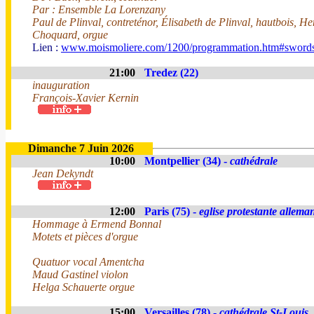
Par : Ensemble La Lorenzany
Paul de Plinval, contreténor, Élisabeth de Plinval, hautbois, H
Choquard, orgue
Lien :
www.moismoliere.com/1200/programmation.htm#swor
21:00
Tredez (22)
inauguration
François-Xavier Kernin
Dimanche 7 Juin 2026
10:00
Montpellier (34) -
cathédrale
Jean Dekyndt
12:00
Paris (75) -
eglise protestante allema
Hommage à Ermend Bonnal
Motets et pièces d'orgue
Quatuor vocal Amentcha
Maud Gastinel violon
Helga Schauerte orgue
15:00
Versailles (78) -
cathédrale St-Louis