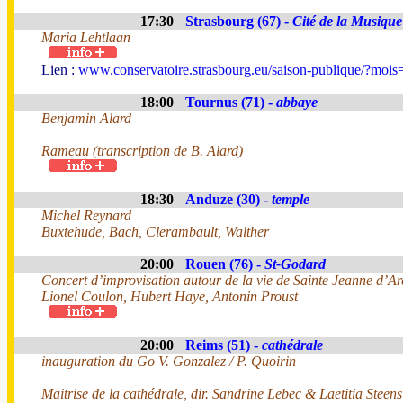
17:30
Strasbourg (67) -
Cité de la Musique
Maria Lehtlaan
Lien :
www.conservatoire.strasbourg.eu/saison-publique/?moi
18:00
Tournus (71) -
abbaye
Benjamin Alard
Rameau (transcription de B. Alard)
18:30
Anduze (30) -
temple
Michel Reynard
Buxtehude, Bach, Clerambault, Walther
20:00
Rouen (76) -
St-Godard
Concert d’improvisation autour de la vie de Sainte Jeanne d’Ar
Lionel Coulon, Hubert Haye, Antonin Proust
20:00
Reims (51) -
cathédrale
inauguration du Go V. Gonzalez / P. Quoirin
Maitrise de la cathédrale, dir. Sandrine Lebec & Laetitia Steens