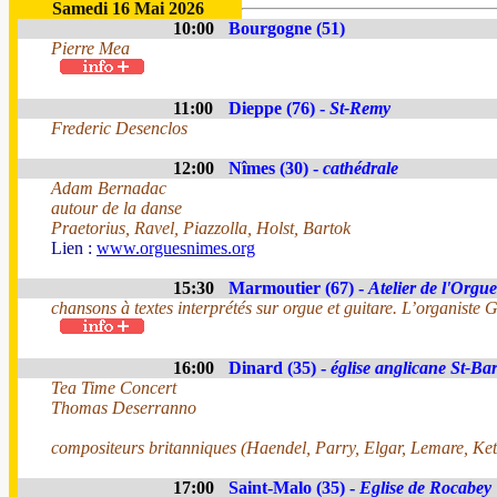
Samedi 16 Mai 2026
10:00
Bourgogne (51)
Pierre Mea
11:00
Dieppe (76) -
St-Remy
Frederic Desenclos
12:00
Nîmes (30) -
cathédrale
Adam Bernadac
autour de la danse
Praetorius, Ravel, Piazzolla, Holst, Bartok
Lien :
www.orguesnimes.org
15:30
Marmoutier (67) -
Atelier de l'Orgue
chansons à textes interprétés sur orgue et guitare. L’organiste
16:00
Dinard (35) -
église anglicane St-B
Tea Time Concert
Thomas Deserranno
compositeurs britanniques (Haendel, Parry, Elgar, Lemare, Ketèl
17:00
Saint-Malo (35) -
Eglise de Rocabey