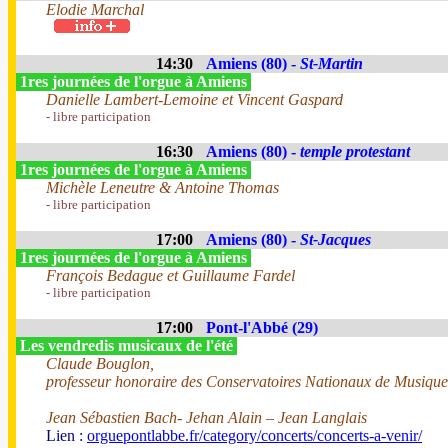
Elodie Marchal
14:30
Amiens (80) -
St-Martin
1res journées de l'orgue à Amiens
Danielle Lambert-Lemoine et Vincent Gaspard
- libre participation
16:30
Amiens (80) -
temple protestant
1res journées de l'orgue à Amiens
Michèle Leneutre & Antoine Thomas
- libre participation
17:00
Amiens (80) -
St-Jacques
1res journées de l'orgue à Amiens
François Bedague et Guillaume Fardel
- libre participation
17:00
Pont-l'Abbé (29)
Les vendredis musicaux de l'été
Claude Bouglon,
professeur honoraire des Conservatoires Nationaux de Musique
Jean Sébastien Bach- Jehan Alain – Jean Langlais
Lien :
orguepontlabbe.fr/category/concerts/concerts-a-venir/