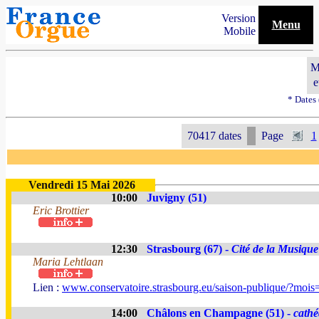
Version
Menu
Mobile
M
e
* Dates
70417 dates
Page
1
Vendredi 15 Mai 2026
10:00
Juvigny (51)
Eric Brottier
12:30
Strasbourg (67) -
Cité de la Musique
Maria Lehtlaan
Lien :
www.conservatoire.strasbourg.eu/saison-publique/?moi
14:00
Châlons en Champagne (51) -
cathé