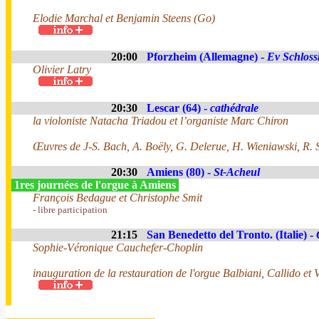
Elodie Marchal et Benjamin Steens (Go)
20:00
Pforzheim (Allemagne) -
Ev Schloss
Olivier Latry
20:30
Lescar (64) -
cathédrale
la violoniste Natacha Triadou et l’organiste Marc Chiron
Œuvres de J-S. Bach, A. Boëly, G. Delerue, H. Wieniawski, R.
20:30
Amiens (80) -
St-Acheul
1res journées de l'orgue à Amiens
François Bedague et Christophe Smit
- libre participation
21:15
San Benedetto del Tronto. (Italie) -
Sophie-Véronique Cauchefer-Choplin
inauguration de la restauration de l'orgue Balbiani, Callido et 