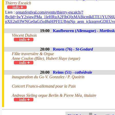
Thierry Escaich
Lien :
organfestival.com/events/thierry-escaich/?
fbclid=IwY2xjawPMa_1leHRuA2FlbQIxMABicmlkETE1YUN
pXE2n03WNGe0aGi5oI8gHPFEUfbjgNp_aem_jclzzqrroGDEUv
19:00
Kaufbeuren (Allemagne) -
Martinsk
Vincent Dubois
20:00
Rouen (76) -
St-Godard
Flûte traversière & Orgue
Anne Coulon (flûte), Hubert Haye (orgue)
20:00
Reims (51) -
cathédrale
inauguration du Go V. Gonzalez / P. Quoirin
Concert Franco-allemand pour la Paix
Andreas Sieling orgue Berlin & Pierre Méa, titulaire