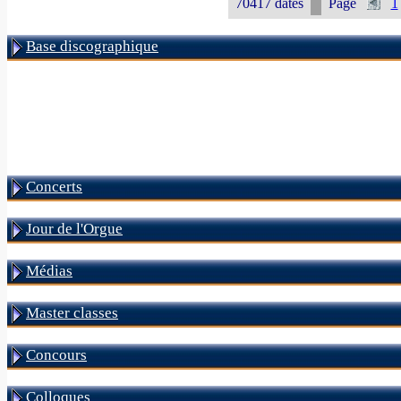
70417 dates
Page
1
Base discographique
Concerts
Jour de l'Orgue
Médias
Master classes
Concours
Colloques