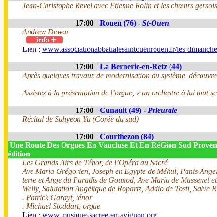
Jean-Christophe Revel avec Etienne Rolin et les chœurs gersois
17:00
Rouen (76) -
St-Ouen
Andrew Dewar
Lien :
www.associationabbatialesaintouenrouen.fr/les-dimanches
17:00
La Bernerie-en-Retz (44)
Après quelques travaux de modernisation du système, découvrez
Assistez à la présentation de l’orgue, « un orchestre à lui tout se
17:00
Cunault (49) -
Prieurale
Récital de Suhyeon Yu (Corée du sud)
17:00
Courthezon (84)
Une Route Des Orgues En Vaucluse Et En RéGion Sud Proven
édition
Les Grands Airs de Ténor, de l’Opéra au Sacré
Ave Maria Grégorien, Joseph en Egypte de Méhul, Panis Angelic
terre et Ange du Paradis de Gounod, Ave Maria de Massenet et 
Welly, Salutation Angélique de Ropartz, Addio de Tosti, Salve 
. Patrick Garayt, ténor
. Michael Stoddart, orgue
Lien :
www.musique-sacree-en-avignon.org