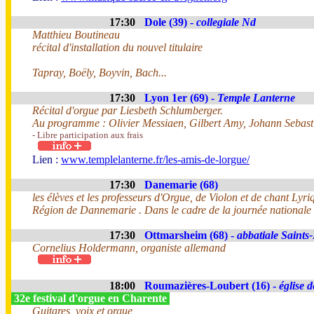
17:30
Dole (39) -
collegiale Nd
Matthieu Boutineau
récital d'installation du nouvel titulaire
Tapray, Boëly, Boyvin, Bach...
17:30
Lyon 1er (69) -
Temple Lanterne
Récital d'orgue par Liesbeth Schlumberger.
Au programme : Olivier Messiaen, Gilbert Amy, Johann Sebas
- Libre participation aux frais
Lien :
www.templelanterne.fr/les-amis-de-lorgue/
17:30
Danemarie (68)
les élèves et les professeurs d'Orgue, de Violon et de chant Lyr
Région de Dannemarie . Dans le cadre de la journée nationale 
17:30
Ottmarsheim (68) -
abbatiale Saints-
Cornelius Holdermann, organiste allemand
18:00
Roumazières-Loubert (16) -
église 
32e festival d'orgue en Charente
Guitares, voix et orgue