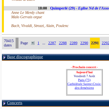
18:00
Quimperlé (29) -
Eglise Nd de l'Ass
Anne Le Merdy chant
Malo Gervais orgue
Bach, Vivaldi, Strozzi, Alain, Poulenc
70415
Page
1
...
2287
2288
2289
2290
2291
229
dates
Base discographique
- Prochain concert -
Aujourd'hui
Vendredi 7 Août
Paris (75)
Cathédrale Sainte-Croix-
des-Arméniens
Concerts