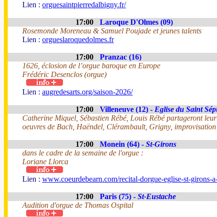
Lien :
orguesaintpierredalbigny.fr/
17:00
Laroque D'Olmes (09)
Rosemonde Moreneau & Samuel Poujade et jeunes talents
Lien :
orgueslaroquedolmes.fr
17:00
Pranzac (16)
1626, éclosion de l’orgue baroque en Europe
Frédéric Desenclos (orgue)
Lien :
augredesarts.org/saison-2026/
17:00
Villeneuve (12) -
Eglise du Saint Sép
Catherine Miquel, Sébastien Rébé, Louis Rébé partageront leur
oeuvres de Bach, Haëndel, Clérambault, Grigny, improvisation 
17:00
Monein (64) -
St-Girons
dans le cadre de la semaine de l'orgue :
Loriane Llorca
Lien :
www.coeurdebearn.com/recital-dorgue-eglise-st-girons-
17:00
Paris (75) -
St-Eustache
Audition d'orgue de Thomas Ospital