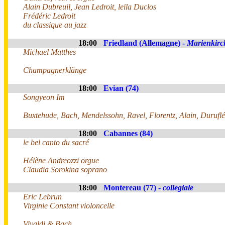
Alain Dubreuil, Jean Ledroit, leila Duclos
Frédéric Ledroit
du classique au jazz
18:00
Friedland (Allemagne) -
Marienkirc
Michael Matthes
Champagnerklänge
18:00
Evian (74)
Songyeon Im
Buxtehude, Bach, Mendelssohn, Ravel, Florentz, Alain, Duruflé
18:00
Cabannes (84)
le bel canto du sacré
Hélène Andreozzi orgue
Claudia Sorokina soprano
18:00
Montereau (77) -
collegiale
Eric Lebrun
Virginie Constant violoncelle
Vivaldi & Bach