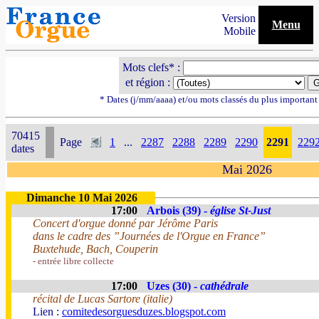
Version
Menu
Mobile
Mots clefs* :
et région :
* Dates (j/mm/aaaa) et/ou mots classés du plus importan
70415
Page
1
...
2287
2288
2289
2290
2291
229
dates
Mai 2026
Dimanche 10 Mai 2026
17:00
Arbois (39) -
église St-Just
Concert d'orgue donné par Jérôme Paris
dans le cadre des ”Journées de l'Orgue en France”
Buxtehude, Bach, Couperin
- entrée libre collecte
17:00
Uzes (30) -
cathédrale
récital de Lucas Sartore (italie)
Lien :
comitedesorguesduzes.blogspot.com