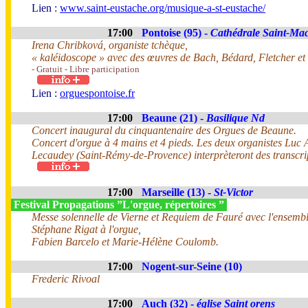
Lien :
www.saint-eustache.org/musique-a-st-eustache/
17:00
Pontoise (95) -
Cathédrale Saint-Ma
Irena Chribková, organiste tchèque,
« kaléidoscope » avec des œuvres de Bach, Bédard, Fletcher et
- Gratuit - Libre participation
Lien :
orguespontoise.fr
17:00
Beaune (21) -
Basilique Nd
Concert inaugural du cinquantenaire des Orgues de Beaune.
Concert d'orgue à 4 mains et 4 pieds. Les deux organistes Luc 
Lecaudey (Saint-Rémy-de-Provence) interprèteront des transcr
17:00
Marseille (13) -
St-Victor
Festival Propagations ”L'orgue, répertoires ”
Messe solennelle de Vierne et Requiem de Fauré avec l'ensemb
Stéphane Rigat à l'orgue,
Fabien Barcelo et Marie-Hélène Coulomb.
17:00
Nogent-sur-Seine (10)
Frederic Rivoal
17:00
Auch (32) -
église Saint orens