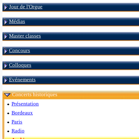
Jour de l'Orgue
Médias
Master classes
Concours
Colloques
Evénements
Concerts historiques
Présentation
Bordeaux
Paris
Radio