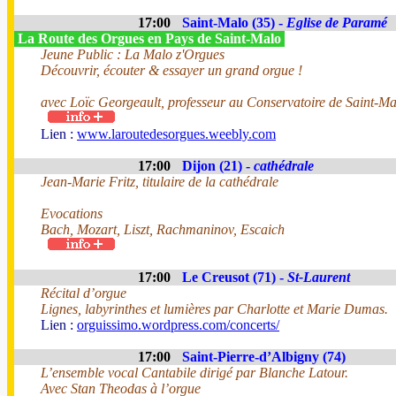
17:00
Saint-Malo (35) -
Eglise de Paramé
La Route des Orgues en Pays de Saint-Malo
Jeune Public : La Malo z'Orgues
Découvrir, écouter & essayer un grand orgue !
avec Loïc Georgeault, professeur au Conservatoire de Saint-Ma
Lien :
www.laroutedesorgues.weebly.com
17:00
Dijon (21) -
cathédrale
Jean-Marie Fritz, titulaire de la cathédrale
Evocations
Bach, Mozart, Liszt, Rachmaninov, Escaich
17:00
Le Creusot (71) -
St-Laurent
Récital d’orgue
Lignes, labyrinthes et lumières par Charlotte et Marie Dumas.
Lien :
orguissimo.wordpress.com/concerts/
17:00
Saint-Pierre-d’Albigny (74)
L’ensemble vocal Cantabile dirigé par Blanche Latour.
Avec Stan Theodas à l’orgue